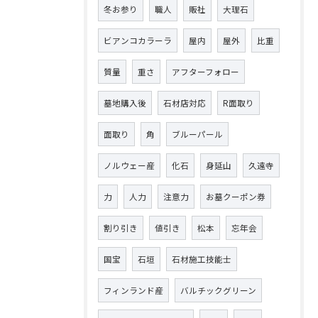
冬お参り
職人
販社
大理石
ビアンコカラーラ
屋内
屋外
比重
質量
重さ
アフターフォロー
墓地購入後
石材店対応
R面取り
面取り
角
ブルーパール
ノルウェー産
化石
身延山
久遠寺
力
人力
注意力
お墓クーポン券
割り引き
値引き
松本
忘年会
国宝
石垣
石材施工技能士
フィンランド産
バルチックグリーン