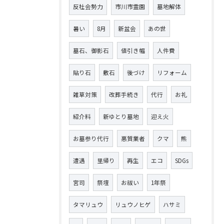
反社会勢力
市川市霊園
墓地解体
暑い
8月
新盆会
あの世
墓石、御影石
値引き幅
人件費
貼り石
敷石
後づけ
リフォーム
雑草対策
改葬手続き
代行
お礼
紹介料
新ゆとり墓地
迎え火
お墓参り代行
悪質業者
クマ
熊
遭遇
里帰り
再生
エコ
SDGs
宮司
祭壇
お祓い
1年祭
タマリュウ
リュウノヒゲ
ハサミ