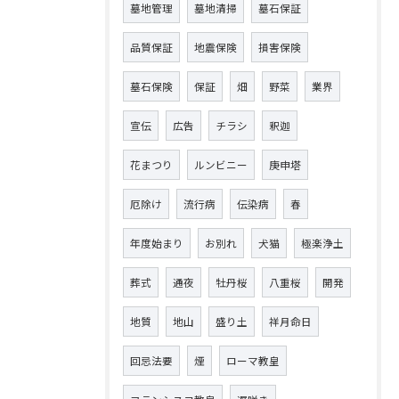
墓地管理
墓地清掃
墓石保証
品質保証
地震保険
損害保険
墓石保険
保証
畑
野菜
業界
宣伝
広告
チラシ
釈迦
花まつり
ルンビニー
庚申塔
厄除け
流行病
伝染病
春
年度始まり
お別れ
犬猫
極楽浄土
葬式
通夜
牡丹桜
八重桜
開発
地質
地山
盛り土
祥月命日
回忌法要
煙
ローマ教皇