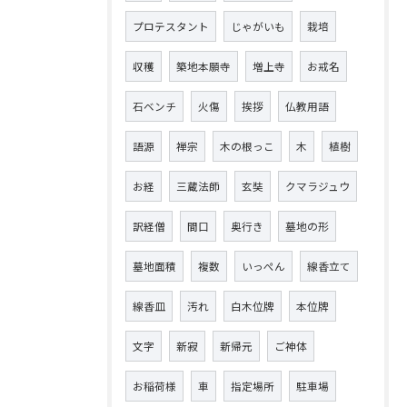
プロテスタント
じゃがいも
栽培
収穫
築地本願寺
増上寺
お戒名
石ベンチ
火傷
挨拶
仏教用語
語源
禅宗
木の根っこ
木
植樹
お経
三蔵法師
玄奘
クマラジュウ
訳経僧
間口
奥行き
墓地の形
墓地面積
複数
いっぺん
線香立て
線香皿
汚れ
白木位牌
本位牌
文字
新寂
新帰元
ご神体
お稲荷様
車
指定場所
駐車場