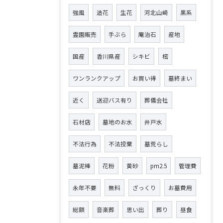
強風
造花
生花
河北山崎
黒系
霊園販売
手ぶら
庵治石
産地
国産
香川県産
シキビ
樒
ワンランクアップ
お買い得
墓終まい
近く
送迎バス有り
葬儀会社
石材店
墓地のお水
井戸水
不法行為
不法投棄
墓荒らし
墓泥棒
花粉
黄砂
pm2.5
管理費
永年不要
無料
ざっくり
お墓費用
総額
音楽葬
思い出
葬り
昼食