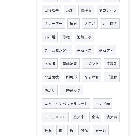
自分勝手
規則
気持ち
ネガティブ
クレーマー
棹石
大きさ
江戸時代
旧石塔
修繕
追加工事
ホームセンター
墓石洗浄
墓石ケア
お位牌
墓前法要
セメント
接着剤
お墓面積
四角形
なまがね
ご遺骨
預かり
一時預かり
ニューインペリアルレッド
インド赤
モニュメント
金文字
金箔
清掃員
管理
梅
桜
開花
春一番