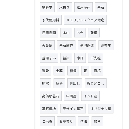
納骨堂
水抜き
松戸浄苑
墓石
永代使用料
メモリアルスクエア佐倉
民間霊園
本山
お寺
離檀
天台宗
墓石解体
墓地返還
お布施
墓閉まい
彼岸
命日
ご先祖
遺骨
土葬
棺桶
甕
寝棺
座棺
焼骨
骨出し
掘り起こし
高価な墓石
中国産
インド産
墓石産地
デザイン墓石
オリジナル墓
ご供養
お墓参り
作法
雑草