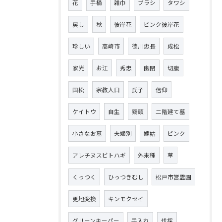
花
手桶
雑巾
ブラシ
タワシ
戻し
秋
彼岸花
ピンク彼岸花
珍しい
高崎市
徳川忠長
成松
家光
お江
秀忠
幽閉
切腹
国松
宗教人口
氏子
信仰
ケイトウ
自生
鶏頭
二階建て墓
小さなお墓
夫婦別
嫁姑
ピンク
アレチヌスビトハギ
外来種
草
くっつく
ひっつきむし
松戸市営霊園
更地変換
キンモクセイ
グリーンキーパー
手入れ
伐採