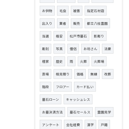
お供物
毛虫
被害
指定石材店
出入り
業者
販売
都立八柱霊園
当選
格安
松戸市墓石
影彫り
彫刻
写真
僧侶
お坊さん
法要
檀家
歴史
雨
火葬
火葬場
斎場
相見積り
価格
無縁
改葬
階段
フロアー
カード払い
墓石ローン
キャッシュレス
お墓決済方法
墓石セールス
霊園見学
アンケート
会社経費
漢字
戸籍