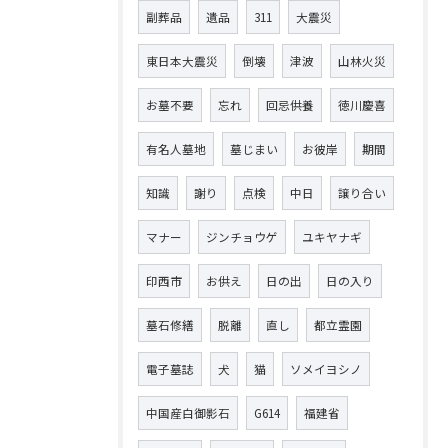
副葬品
遺品
311
大震災
東日本大震災
倒壊
津波
山林火災
お墓不要
忘れ
回忌供養
徳川慶喜
有名人墓地
墓じまい
お彼岸
期間
知識
謝り
点検
中日
譲り合い
マナー
ジンチョウゲ
ユキヤナギ
印西市
お供え
日の出
日の入り
墓石修繕
脱離
直し
都立霊園
電子墓誌
犬
猫
ソメイヨシノ
中国産白御影石
G614
福建省