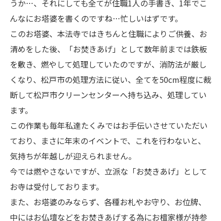
うか…、それにしても全てが住職1人の手書き、1年でこ
んなにお塔婆を書くのですね…忙しいはずです。
このお塔婆、本法寺ではきちんと住職によりご供養、お
清めをした後、「お焚きあげ」として数年前までは鉄板
を敷き、燃やして処理していたのですが、消防法が厳し
くなり、松戸市の処理方法に従い、全てを50cm程度に裁
断して松戸市クリーンセンターへ持ち込み、処理してい
ます。
この作業も毎年私達たくみではお手伝いさせていただい
ており、まさに年末のイベントで、これを行わないと、
気持ちが年越しが迎えられません。
今では燃やさないですが、立派な「お焚きあげ」として
お寺は受付しております。
また、お塔婆のみならず、各種お札やお守り、お位牌、
中にはお仏壇などをお焚きあげする為にお檀家様が持参