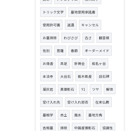
トリック文字
墓地使用承諾書
使用許可書
返還
キャンセル
お墓掃除
わびさび
古さ
観音様
性別
菩薩
春節
オーダーメイド
お焼香
具足
祈祷会
和名ヶ谷
本法寺
大谷石
栃木県産
旧石碑
凝灰岩
黒御影石
Y1
ツヤ
解体
受け入れ先
受け入れ拒否
在来仏教
墓相学
赤土
風水
墓地方角
吉相墓
掃除
中国産御影石
協調性