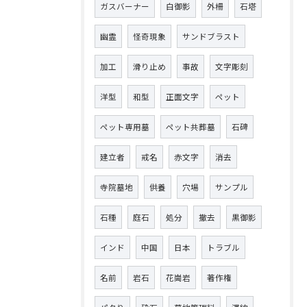
ガスバーナー
白御影
外柵
石塔
幽霊
怪奇現象
サンドブラスト
加工
滑り止め
事故
文字彫刻
洋型
和型
正面文字
ペット
ペット専用墓
ペット共葬墓
石碑
建立者
戒名
赤文字
消去
寺院墓地
供養
穴場
サンプル
石種
庭石
処分
撤去
黒御影
インド
中国
日本
トラブル
名前
岩石
花崗岩
著作権