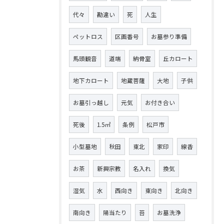
代々
勘違い
死
人生
ペットロス
区画番号
お墓参り準備
馬頭観音
道端
納骨室
丘カロート
地下カロート
地蔵菩薩
大地
子供
お墓引っ越し
元気
お付き合い
死後
1.5㎡
条例
松戸市
小型墓地
秋田
東北
家印
線香
お茶
新興宗教
名入れ
換気
湿気
水
西向き
東向き
北向き
南向き
陽当たり
苔
お墓洗浄