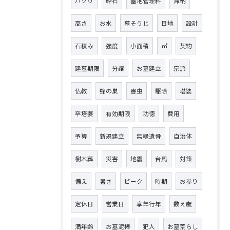
パクり
砕石
墓地管理料
滞納
高さ
お水
墓そうじ
目地
設計
石積み
強度
小面積
㎡
契約
建墓期限
分譲
お墓建立
宗派
仏教
蜂の巣
害虫
駆除
塔婆
卒塔婆
有効期限
功徳
費用
予算
新規建立
無縁遺骨
自治体
樹木葬
災害
地震
台風
対策
備え
暑さ
ピーク
時期
お参り
定休日
営業日
享年行年
数え歳
満年齢
お墓泥棒
犯人
お墓荒らし