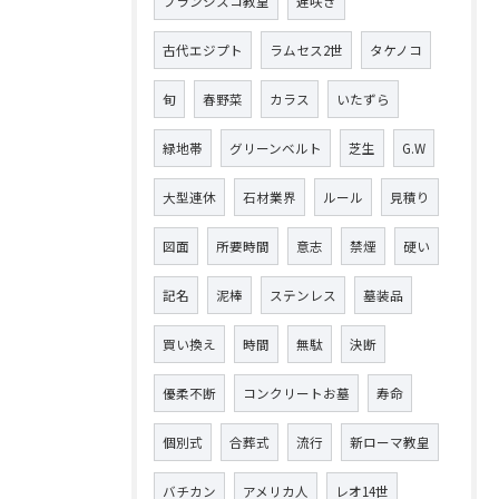
フランシスコ教皇
遅咲き
古代エジプト
ラムセス2世
タケノコ
旬
春野菜
カラス
いたずら
緑地帯
グリーンベルト
芝生
G.W
大型連休
石材業界
ルール
見積り
図面
所要時間
意志
禁煙
硬い
記名
泥棒
ステンレス
墓装品
買い換え
時間
無駄
決断
優柔不断
コンクリートお墓
寿命
個別式
合葬式
流行
新ローマ教皇
バチカン
アメリカ人
レオ14世