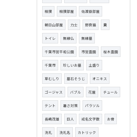
相撲
相撲部屋
佐渡嶽部屋
朝日山部屋
力士
野良猫
糞
トイレ
無縁仏
無縁墓
千葉市営平和公園
市営霊園
桜木霊園
千葉市
珍しいお墓
土盛り
草むしり
墓石そうじ
オニキス
ゴージャス
バブル
花屋
チュール
テント
暑さ対策
パラソル
長嶋茂雄
巨人
戒名文字数
お骨
洗礼
洗礼名
カトリック