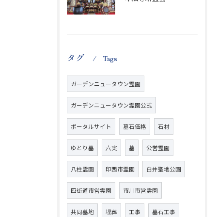
タグ
Tags
ガーデンニュータウン霊園
ガーデンニュータウン霊園公式
ポータルサイト
墓石価格
石材
ゆとり墓
六実
墓
公営霊園
八柱霊園
印西市霊園
白井聖地公園
四街道市営霊園
市川市営霊園
共同墓地
埋葬
工事
墓石工事