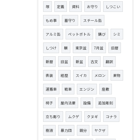
塚
定義
資料
お守り
しつこい
もめ事
墓守り
スチール缶
アルミ缶
ペットボトル
錆び
シミ
しつけ
躾
東京盆
7月盆
旧暦
新暦
旧盆
新盆
古文
翻訳
表装
経歴
スイカ
メロン
果物
運搬車
戦車
エンジン
座敷
椅子
屋内法要
設備
追加彫刻
立ち彫り
ムクゲ
クヌギ
コナラ
樹液
暴力団
親分
ヤクザ