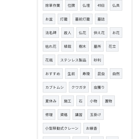
除草作業
位牌
仏壇
49日
仏具
お盆
灯籠
墓前灯籠
墓誌
法名碑
故人
仏花
供え花
お花
枯れ花
植栽
樹木
墓所
花立
花瓶
ステンレス製品
砂利
おすすめ
生前
寿陵
昆虫
自然
カブトムシ
クワガタ
虫獲り
夏休み
施工
石
小物
置物
修理
資格
講習
玉掛け
小型移動式クレーン
お線香