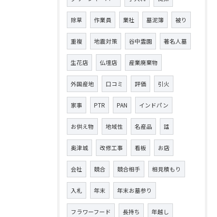
除草
作業員
業社
墓泥簿
被り
重複
地震対策
谷中霊園
著名人墓
生花店
仏壇店
産業廃棄物
外国産地
口コミ
評価
引火
家事
PTR
PAN
インドパン
お供え物
地域性
名産品
諡
奥津城
改修工事
看板
お店
会社
競合
競合相手
相見積もり
入札
年末
年末お墓参り
フラワーフード
長持ち
年越し