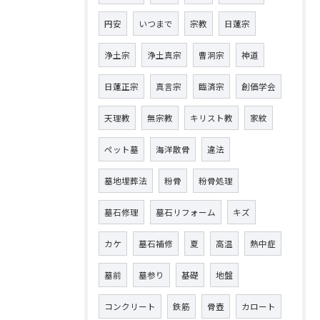
円安
いつまで
宗教
日蓮宗
浄土宗
浄土真宗
曹洞宗
神道
日蓮正宗
真言宗
臨済宗
創価学会
天理教
無宗教
キリスト教
家紋
ペット墓
海洋散骨
違法
墓地埋葬法
粉骨
粉骨処理
墓石修理
墓石リフォーム
キズ
カケ
墓石補修
夏
高温
熱中症
墓前
墓参り
基礎
地盤
コンクリート
鉄筋
骨壺
カロート