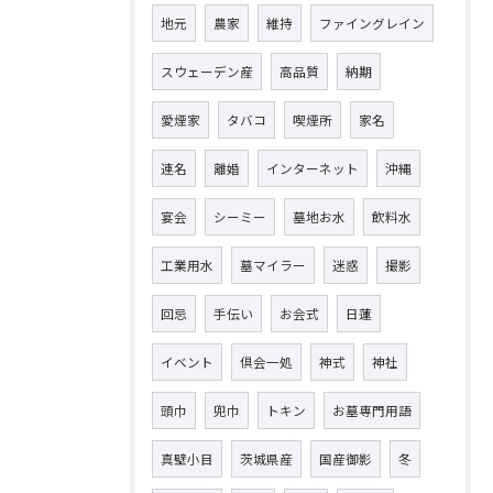
地元
農家
維持
ファイングレイン
スウェーデン産
高品質
納期
愛煙家
タバコ
喫煙所
家名
連名
離婚
インターネット
沖縄
宴会
シーミー
墓地お水
飲料水
工業用水
墓マイラー
迷惑
撮影
回忌
手伝い
お会式
日蓮
イベント
倶会一処
神式
神社
頭巾
兜巾
トキン
お墓専門用語
真壁小目
茨城県産
国産御影
冬