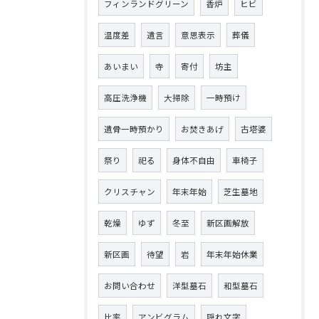
フィンランドグリーン
香炉
ヒビ
温度差
遺言
意思表示
葬儀
あいまい
寺
寄付
坊主
高圧洗浄機
大掃除
一時預け
遺骨一時預かり
お焚きあげ
古塔婆
祭り
祀る
身体不自由
車椅子
クリスチャン
年末年始
芝生墓地
乾燥
ゆず
冬至
新区画解放
新区画
待望
岩
年末年始休業
お問い合わせ
洋型墓石
和型墓石
比率
アンビグラム
隠れ文字