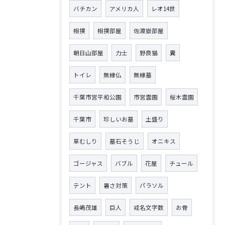
バチカン
アメリカ人
レオ14世
相撲
相撲部屋
佐渡嶽部屋
朝日山部屋
力士
野良猫
糞
トイレ
無縁仏
無縁墓
千葉市営平和公園
市営霊園
桜木霊園
千葉市
珍しいお墓
土盛り
草むしり
墓石そうじ
オニキス
ゴージャス
バブル
花屋
チュール
テント
暑さ対策
パラソル
長嶋茂雄
巨人
戒名文字数
お骨