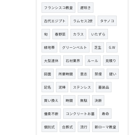
フランシスコ教皇
遅咲き
古代エジプト
ラムセス2世
タケノコ
旬
春野菜
カラス
いたずら
緑地帯
グリーンベルト
芝生
G.W
大型連休
石材業界
ルール
見積り
図面
所要時間
意志
禁煙
硬い
記名
泥棒
ステンレス
墓装品
買い換え
時間
無駄
決断
優柔不断
コンクリートお墓
寿命
個別式
合葬式
流行
新ローマ教皇