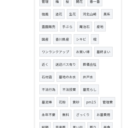
管理
梅
桜
開花
春一番
強風
造花
生花
河北山崎
黒系
霊園販売
手ぶら
庵治石
産地
国産
香川県産
シキビ
樒
ワンランクアップ
お買い得
墓終まい
近く
送迎バス有り
葬儀会社
石材店
墓地のお水
井戸水
不法行為
不法投棄
墓荒らし
墓泥棒
花粉
黄砂
pm2.5
管理費
永年不要
無料
ざっくり
お墓費用
総額
音楽葬
思い出
葬り
昼食