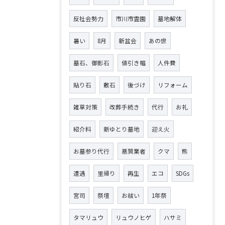
反社会勢力
市川市霊園
墓地解体
暑い
8月
新盆会
あの世
墓石、御影石
値引き幅
人件費
貼り石
敷石
後づけ
リフォーム
雑草対策
改葬手続き
代行
お礼
紹介料
新ゆとり墓地
迎え火
お墓参り代行
悪質業者
クマ
熊
遭遇
里帰り
再生
エコ
SDGs
宮司
祭壇
お祓い
1年祭
タマリュウ
リュウノヒゲ
ハサミ