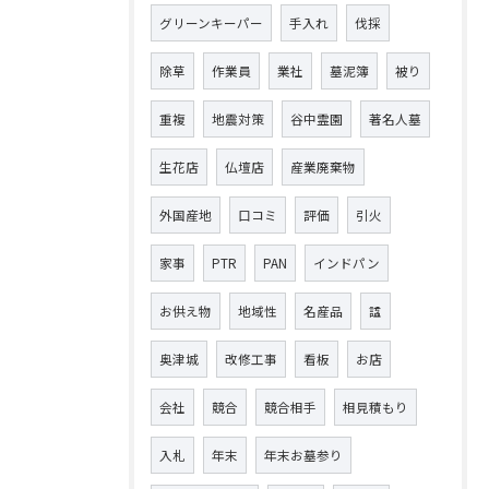
グリーンキーパー
手入れ
伐採
除草
作業員
業社
墓泥簿
被り
重複
地震対策
谷中霊園
著名人墓
生花店
仏壇店
産業廃棄物
外国産地
口コミ
評価
引火
家事
PTR
PAN
インドパン
お供え物
地域性
名産品
諡
奥津城
改修工事
看板
お店
会社
競合
競合相手
相見積もり
入札
年末
年末お墓参り