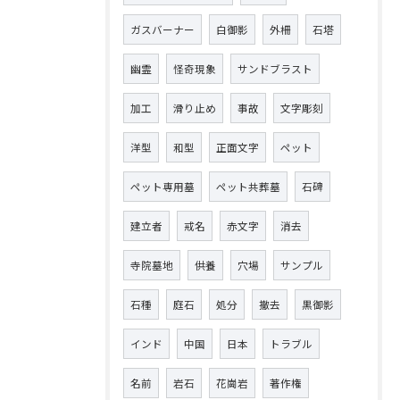
ガスバーナー
白御影
外柵
石塔
幽霊
怪奇現象
サンドブラスト
加工
滑り止め
事故
文字彫刻
洋型
和型
正面文字
ペット
ペット専用墓
ペット共葬墓
石碑
建立者
戒名
赤文字
消去
寺院墓地
供養
穴場
サンプル
石種
庭石
処分
撤去
黒御影
インド
中国
日本
トラブル
名前
岩石
花崗岩
著作権