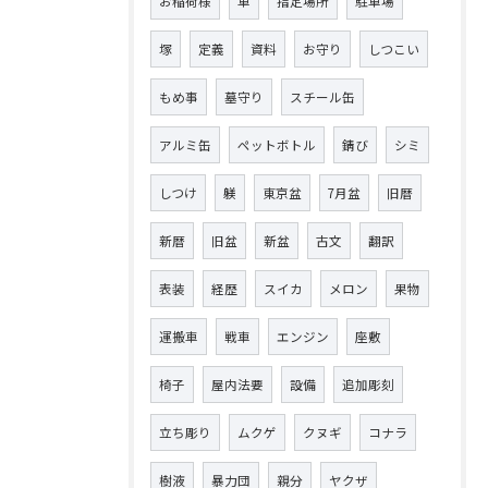
お稲荷様
車
指定場所
駐車場
塚
定義
資料
お守り
しつこい
もめ事
墓守り
スチール缶
アルミ缶
ペットボトル
錆び
シミ
しつけ
躾
東京盆
7月盆
旧暦
新暦
旧盆
新盆
古文
翻訳
表装
経歴
スイカ
メロン
果物
運搬車
戦車
エンジン
座敷
椅子
屋内法要
設備
追加彫刻
立ち彫り
ムクゲ
クヌギ
コナラ
樹液
暴力団
親分
ヤクザ