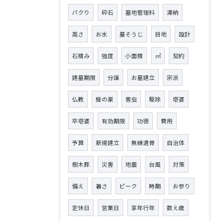
パクり
砕石
墓地管理料
滞納
高さ
お水
墓そうじ
目地
設計
石積み
強度
小面積
㎡
契約
建墓期限
分譲
お墓建立
宗派
仏教
蜂の巣
害虫
駆除
塔婆
卒塔婆
有効期限
功徳
費用
予算
新規建立
無縁遺骨
自治体
樹木葬
災害
地震
台風
対策
備え
暑さ
ピーク
時期
お参り
定休日
営業日
享年行年
数え歳