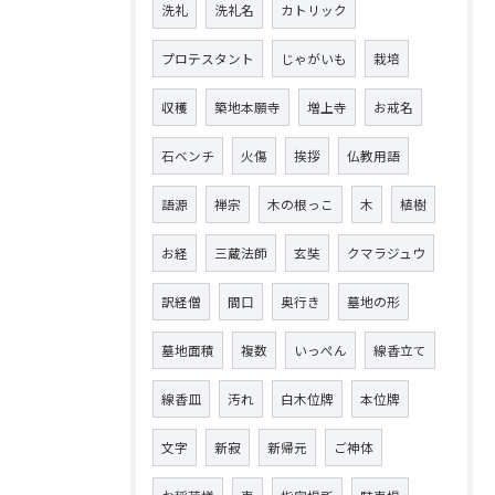
洗礼
洗礼名
カトリック
プロテスタント
じゃがいも
栽培
収穫
築地本願寺
増上寺
お戒名
石ベンチ
火傷
挨拶
仏教用語
語源
禅宗
木の根っこ
木
植樹
お経
三蔵法師
玄奘
クマラジュウ
訳経僧
間口
奥行き
墓地の形
墓地面積
複数
いっぺん
線香立て
線香皿
汚れ
白木位牌
本位牌
文字
新寂
新帰元
ご神体