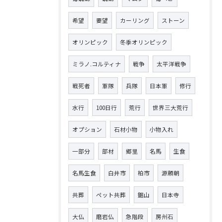
希望
要望
カーリング
ストーン
オリンピック
冬季オリンピック
ミラノ.コルティナ
戦争
太平洋戦争
戦死者
軍隊
兵隊
日本軍
修行
水行
100日行
荒行
世界三大荒行
オプション
石材小物
小物入れ
一部分
部材
郷里
名馬
生食
名馬生食
白井市
柏市
源頼朝
共葬
ペット共葬
鋸山
日本寺
大仏
磨岩仏
急階段
房州石