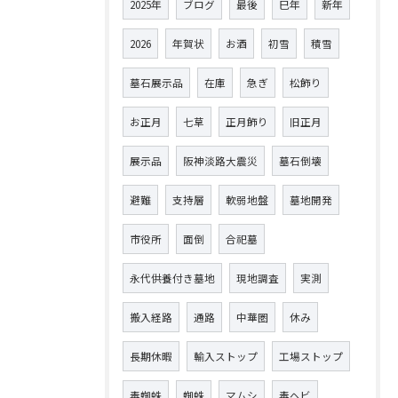
2025年
ブログ
最後
巳年
新年
2026
年賀状
お酒
初雪
積雪
墓石展示品
在庫
急ぎ
松飾り
お正月
七草
正月飾り
旧正月
展示品
阪神淡路大震災
墓石倒壊
避難
支持層
軟弱地盤
墓地開発
市役所
面倒
合祀墓
永代供養付き墓地
現地調査
実測
搬入経路
通路
中華圏
休み
長期休暇
輸入ストップ
工場ストップ
毒蜘蛛
蜘蛛
マムシ
毒ヘビ