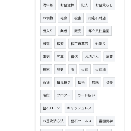
満年齢
お墓泥棒
犯人
お墓荒らし
お供物
毛虫
被害
指定石材店
出入り
業者
販売
都立八柱霊園
当選
格安
松戸市墓石
影彫り
彫刻
写真
僧侶
お坊さん
法要
檀家
歴史
雨
火葬
火葬場
斎場
相見積り
価格
無縁
改葬
階段
フロアー
カード払い
墓石ローン
キャッシュレス
お墓決済方法
墓石セールス
霊園見学