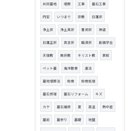
共同墓地
埋葬
工事
墓石工事
円安
いつまで
宗教
日蓮宗
浄土宗
浄土真宗
曹洞宗
神道
日蓮正宗
真言宗
臨済宗
創価学会
天理教
無宗教
キリスト教
家紋
ペット墓
海洋散骨
違法
墓地埋葬法
粉骨
粉骨処理
墓石修理
墓石リフォーム
キズ
カケ
墓石補修
夏
高温
熱中症
墓前
墓参り
基礎
地盤