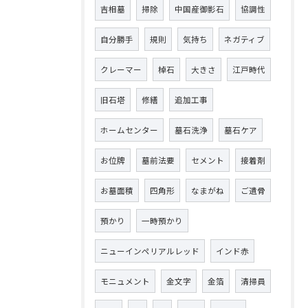
吉相墓
掃除
中国産御影石
協調性
自分勝手
規則
気持ち
ネガティブ
クレーマー
棹石
大きさ
江戸時代
旧石塔
修繕
追加工事
ホームセンター
墓石洗浄
墓石ケア
お位牌
墓前法要
セメント
接着剤
お墓面積
四角形
なまがね
ご遺骨
預かり
一時預かり
ニューインペリアルレッド
インド赤
モニュメント
金文字
金箔
清掃員