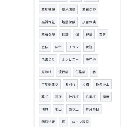
墓地管理
墓地清掃
墓石保証
品質保証
地震保険
損害保険
墓石保険
保証
畑
野菜
業界
宣伝
広告
チラシ
釈迦
花まつり
ルンビニー
庚申塔
厄除け
流行病
伝染病
春
年度始まり
お別れ
犬猫
極楽浄土
葬式
通夜
牡丹桜
八重桜
開発
地質
地山
盛り土
祥月命日
回忌法要
煙
ローマ教皇