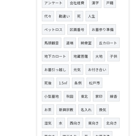
アンケート
会社経費
漢字
戸籍
代々
勘違い
死
人生
ペットロス
区画番号
お墓参り準備
馬頭観音
道端
納骨室
丘カロート
地下カロート
地蔵菩薩
大地
子供
お墓引っ越し
元気
お付き合い
死後
1.5㎡
条例
松戸市
小型墓地
秋田
東北
家印
線香
お茶
新興宗教
名入れ
換気
湿気
水
西向き
東向き
北向き