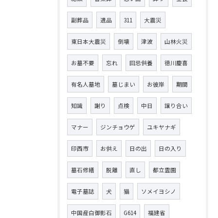
副葬品
遺品
311
大震災
東日本大震災
倒壊
津波
山林火災
お墓不要
忘れ
回忌供養
徳川慶喜
有名人墓地
墓じまい
お彼岸
期間
知識
謝り
点検
中日
譲り合い
マナー
ジンチョウゲ
ユキヤナギ
印西市
お供え
日の出
日の入り
墓石修繕
脱離
直し
都立霊園
電子墓誌
犬
猫
ソメイヨシノ
中国産白御影石
G614
福建省