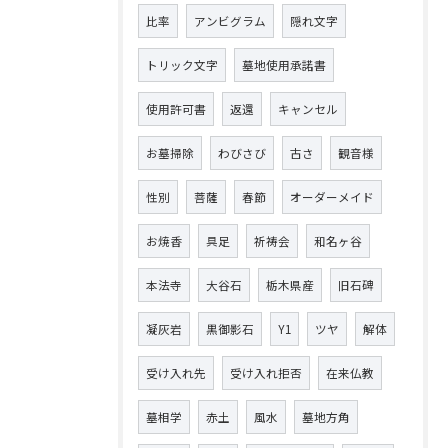
比率
アンビグラム
隠れ文字
トリック文字
墓地使用承諾書
使用許可書
返還
キャンセル
お墓掃除
わびさび
古さ
観音様
性別
菩薩
春節
オーダーメイド
お焼香
具足
祈祷会
和名ヶ谷
本法寺
大谷石
栃木県産
旧石碑
凝灰岩
黒御影石
Y1
ツヤ
解体
受け入れ先
受け入れ拒否
在来仏教
墓相学
赤土
風水
墓地方角