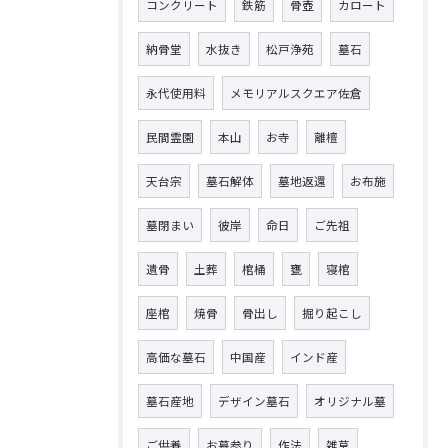
コンクリート
鉄筋
骨壺
カロート
納骨堂
水抜き
松戸浄苑
墓石
永代使用料
メモリアルスクエア佐倉
民間霊園
本山
お寺
離檀
天台宗
墓石解体
墓地返還
お布施
墓閉まい
彼岸
命日
ご先祖
遺骨
土葬
棺桶
甕
寝棺
座棺
焼骨
骨出し
掘り起こし
高価な墓石
中国産
インド産
墓石産地
デザイン墓石
オリジナル墓
ご供養
お墓参り
作法
雑草