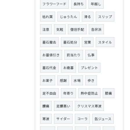
フラワーフード
長持ち
年越し
枯れ葉
じゅうたん
滑る
スリップ
注意
気軽
僧侶手配
各宗派
墓石撤去
墓石処分
営業
スタイル
お墓値引き
罰当たり
仏事
墓石代金
お歳暮
プレゼント
お菓子
感謝
水場
歩き
足不自由
年寄り
熱中症防止
膝痛
腰痛
足腰悪い
クリスマス寒波
寒波
サイダー
コーラ
缶ジュース