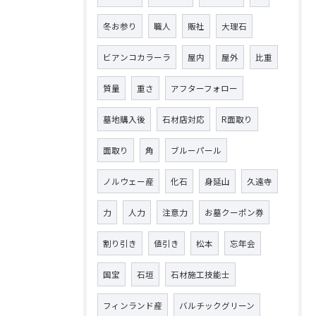
冬お参り
職人
販社
大理石
ビアンコカラーラ
屋内
屋外
比重
質量
重さ
アフターフォロー
墓地購入後
石材店対応
R面取り
面取り
角
ブルーパール
ノルウェー産
化石
身延山
久遠寺
力
人力
注意力
お墓クーポン券
割り引き
値引き
松本
忘年会
国宝
石垣
石材施工技能士
フィンランド産
バルチックグリーン