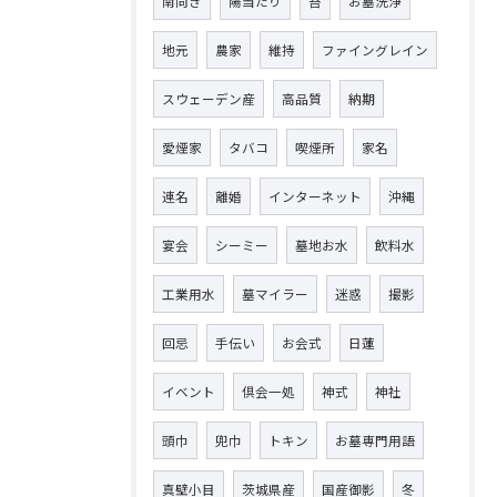
南向き
陽当たり
苔
お墓洗浄
地元
農家
維持
ファイングレイン
スウェーデン産
高品質
納期
愛煙家
タバコ
喫煙所
家名
連名
離婚
インターネット
沖縄
宴会
シーミー
墓地お水
飲料水
工業用水
墓マイラー
迷惑
撮影
回忌
手伝い
お会式
日蓮
イベント
倶会一処
神式
神社
頭巾
兜巾
トキン
お墓専門用語
真壁小目
茨城県産
国産御影
冬