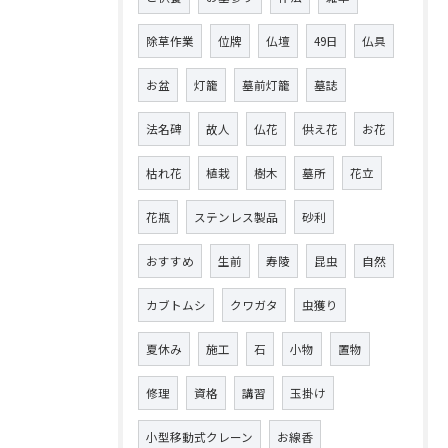
除草作業
位牌
仏壇
49日
仏具
お盆
灯籠
墓前灯籠
墓誌
法名碑
故人
仏花
供え花
お花
枯れ花
植栽
樹木
墓所
花立
花瓶
ステンレス製品
砂利
おすすめ
生前
寿陵
昆虫
自然
カブトムシ
クワガタ
虫獲り
夏休み
施工
石
小物
置物
修理
資格
講習
玉掛け
小型移動式クレーン
お線香