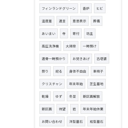
フィンランドグリーン
香炉
ヒビ
温度差
遺言
意思表示
葬儀
あいまい
寺
寄付
坊主
高圧洗浄機
大掃除
一時預け
遺骨一時預かり
お焚きあげ
古塔婆
祭り
祀る
身体不自由
車椅子
クリスチャン
年末年始
芝生墓地
乾燥
ゆず
冬至
新区画解放
新区画
待望
岩
年末年始休業
お問い合わせ
洋型墓石
和型墓石