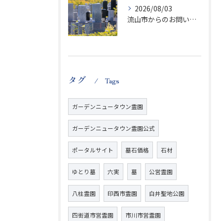
2026/08/03
流山市からのお問い合わせが急増中です、かなり悪質な業者さんとお寺さんらしいです
タグ
Tags
ガーデンニュータウン霊園
ガーデンニュータウン霊園公式
ポータルサイト
墓石価格
石材
ゆとり墓
六実
墓
公営霊園
八柱霊園
印西市霊園
白井聖地公園
四街道市営霊園
市川市営霊園