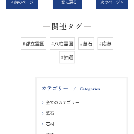
< 前のページ
一覧に戻る
次のページ >
関連タグ
#都立霊園
#八柱霊園
#墓石
#応募
#抽選
カテゴリー
Categories
全てのカテゴリー
墓石
石材