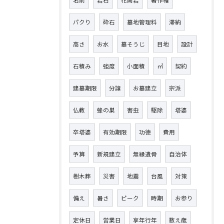
名前
岩石
花崗岩
著作権
パクり
砕石
墓地管理料
滞納
高さ
お水
墓そうじ
目地
設計
石積み
強度
小面積
㎡
契約
建墓期限
分譲
お墓建立
宗派
仏教
蜂の巣
害虫
駆除
塔婆
卒塔婆
有効期限
功徳
費用
予算
新規建立
無縁遺骨
自治体
樹木葬
災害
地震
台風
対策
備え
暑さ
ピーク
時期
お参り
定休日
営業日
享年行年
数え歳