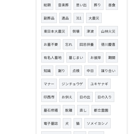
総額
音楽葬
思い出
葬り
昼食
副葬品
遺品
311
大震災
東日本大震災
倒壊
津波
山林火災
お墓不要
忘れ
回忌供養
徳川慶喜
有名人墓地
墓じまい
お彼岸
期間
知識
謝り
点検
中日
譲り合い
マナー
ジンチョウゲ
ユキヤナギ
印西市
お供え
日の出
日の入り
墓石修繕
脱離
直し
都立霊園
電子墓誌
犬
猫
ソメイヨシノ