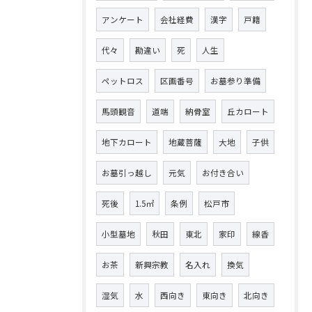
アンケート
会社経費
漢字
戸籍
代々
勘違い
死
人生
ペットロス
区画番号
お墓参り準備
馬頭観音
道端
納骨室
丘カロート
地下カロート
地蔵菩薩
大地
子供
お墓引っ越し
元気
お付き合い
死後
1.5㎡
条例
松戸市
小型墓地
秋田
東北
家印
線香
お茶
新興宗教
名入れ
換気
湿気
水
西向き
東向き
北向き