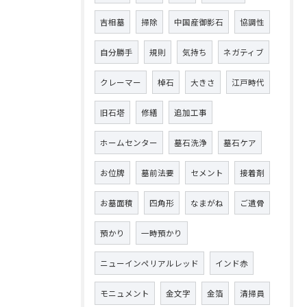
吉相墓
掃除
中国産御影石
協調性
自分勝手
規則
気持ち
ネガティブ
クレーマー
棹石
大きさ
江戸時代
旧石塔
修繕
追加工事
ホームセンター
墓石洗浄
墓石ケア
お位牌
墓前法要
セメント
接着剤
お墓面積
四角形
なまがね
ご遺骨
預かり
一時預かり
ニューインペリアルレッド
インド赤
モニュメント
金文字
金箔
清掃員