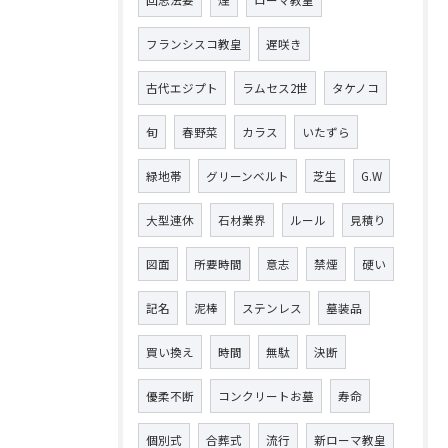
回忌法要
煙
ローマ教皇
フランシスコ教皇
遅咲き
古代エジプト
ラムセス2世
タケノコ
旬
春野菜
カラス
いたずら
緑地帯
グリーンベルト
芝生
G.W
大型連休
石材業界
ルール
見積り
図面
所要時間
意志
禁煙
硬い
記名
泥棒
ステンレス
墓装品
買い換え
時間
無駄
決断
優柔不断
コンクリートお墓
寿命
個別式
合葬式
流行
新ローマ教皇