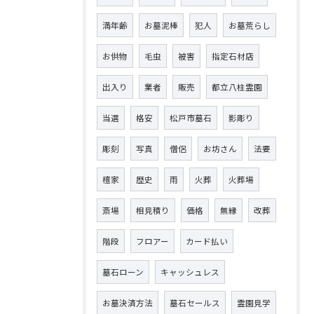
満年齢
お墓泥棒
犯人
お墓荒らし
お供物
毛虫
被害
指定石材店
出入り
業者
販売
都立八柱霊園
当選
格安
松戸市墓石
影彫り
彫刻
写真
僧侶
お坊さん
法要
檀家
歴史
雨
火葬
火葬場
斎場
相見積り
価格
無縁
改葬
階段
フロアー
カード払い
墓石ローン
キャッシュレス
お墓決済方法
墓石セールス
霊園見学