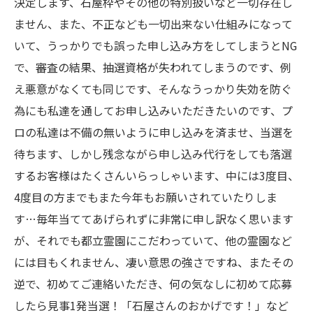
決定します、石屋枠やその他の特別扱いなど一切存在し
ません、また、不正なども一切出来ない仕組みになって
いて、うっかりでも誤った申し込み方をしてしまうとNG
で、審査の結果、抽選資格が失われてしまうのです、例
え悪意がなくても同じです、そんなうっかり失効を防ぐ
為にも私達を通してお申し込みいただきたいのです、プ
ロの私達は不備の無いように申し込みを済ませ、当選を
待ちます、しかし残念ながら申し込み代行をしても落選
するお客様はたくさんいらっしゃいます、中には3度目、
4度目の方までもまた今年もお願いされていたりしま
す…毎年当ててあげられずに非常に申し訳なく思います
が、それでも都立霊園にこだわっていて、他の霊園など
には目もくれません、凄い意思の強さですね、またその
逆で、初めてご連絡いただき、何の気なしに初めて応募
したら見事1発当選！「石屋さんのおかげです！」など