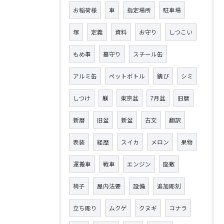
お稲荷様
車
指定場所
駐車場
塚
定義
資料
お守り
しつこい
もめ事
墓守り
スチール缶
アルミ缶
ペットボトル
錆び
シミ
しつけ
躾
東京盆
7月盆
旧暦
新暦
旧盆
新盆
古文
翻訳
表装
経歴
スイカ
メロン
果物
運搬車
戦車
エンジン
座敷
椅子
屋内法要
設備
追加彫刻
立ち彫り
ムクゲ
クヌギ
コナラ