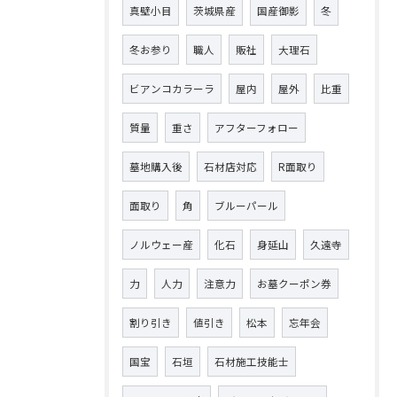
真壁小目
茨城県産
国産御影
冬
冬お参り
職人
販社
大理石
ビアンコカラーラ
屋内
屋外
比重
質量
重さ
アフターフォロー
墓地購入後
石材店対応
R面取り
面取り
角
ブルーパール
ノルウェー産
化石
身延山
久遠寺
力
人力
注意力
お墓クーポン券
割り引き
値引き
松本
忘年会
国宝
石垣
石材施工技能士