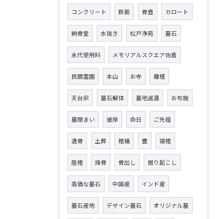
コンクリート
鉄筋
骨壺
カロート
納骨堂
水抜き
松戸浄苑
墓石
永代使用料
メモリアルスクエア佐倉
民間霊園
本山
お寺
離檀
天台宗
墓石解体
墓地返還
お布施
墓閉まい
彼岸
命日
ご先祖
遺骨
土葬
棺桶
甕
寝棺
座棺
焼骨
骨出し
掘り起こし
高価な墓石
中国産
インド産
墓石産地
デザイン墓石
オリジナル墓