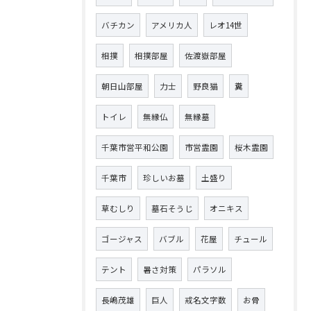
バチカン
アメリカ人
レオ14世
相撲
相撲部屋
佐渡嶽部屋
朝日山部屋
力士
野良猫
糞
トイレ
無縁仏
無縁墓
千葉市営平和公園
市営霊園
桜木霊園
千葉市
珍しいお墓
土盛り
草むしり
墓石そうじ
オニキス
ゴージャス
バブル
花屋
チュール
テント
暑さ対策
パラソル
長嶋茂雄
巨人
戒名文字数
お骨