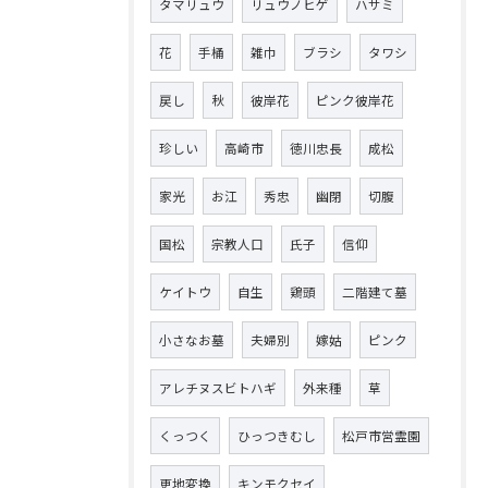
タマリュウ
リュウノヒゲ
ハサミ
花
手桶
雑巾
ブラシ
タワシ
戻し
秋
彼岸花
ピンク彼岸花
珍しい
高崎市
徳川忠長
成松
家光
お江
秀忠
幽閉
切腹
国松
宗教人口
氏子
信仰
ケイトウ
自生
鶏頭
二階建て墓
小さなお墓
夫婦別
嫁姑
ピンク
アレチヌスビトハギ
外来種
草
くっつく
ひっつきむし
松戸市営霊園
更地変換
キンモクセイ