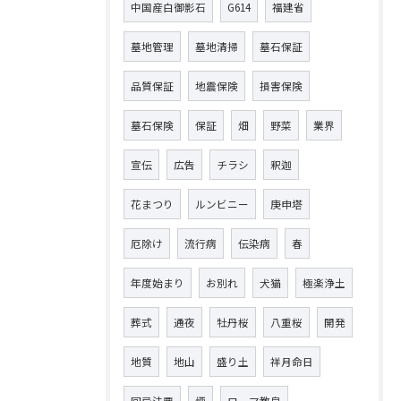
中国産白御影石
G614
福建省
墓地管理
墓地清掃
墓石保証
品質保証
地震保険
損害保険
墓石保険
保証
畑
野菜
業界
宣伝
広告
チラシ
釈迦
花まつり
ルンビニー
庚申塔
厄除け
流行病
伝染病
春
年度始まり
お別れ
犬猫
極楽浄土
葬式
通夜
牡丹桜
八重桜
開発
地質
地山
盛り土
祥月命日