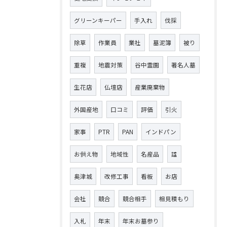
グリーンキーパー
手入れ
伐採
除草
作業員
業社
墓泥簿
被り
重複
地震対策
谷中霊園
著名人墓
生花店
仏壇店
産業廃棄物
外国産地
口コミ
評価
引火
家事
PTR
PAN
インドパン
お供え物
地域性
名産品
諡
奥津城
改修工事
看板
お店
会社
競合
競合相手
相見積もり
入札
年末
年末お墓参り