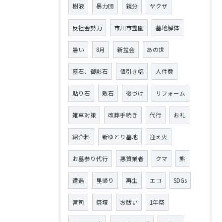
樹液
暴力団
親分
ヤクザ
反社会勢力
市川市霊園
墓地解体
暑い
8月
新盆会
あの世
墓石、御影石
値引き幅
人件費
貼り石
敷石
後づけ
リフォーム
雑草対策
改葬手続き
代行
お礼
紹介料
新ゆとり墓地
迎え火
お墓参り代行
悪質業者
クマ
熊
遭遇
里帰り
再生
エコ
SDGs
宮司
祭壇
お祓い
1年祭