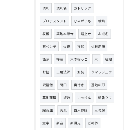
洗礼
洗礼名
カトリック
プロテスタント
じゃがいも
栽培
収穫
築地本願寺
増上寺
お戒名
石ベンチ
火傷
挨拶
仏教用語
語源
禅宗
木の根っこ
木
植樹
お経
三蔵法師
玄奘
クマラジュウ
訳経僧
間口
奥行き
墓地の形
墓地面積
複数
いっぺん
線香立て
線香皿
汚れ
白木位牌
本位牌
文字
新寂
新帰元
ご神体