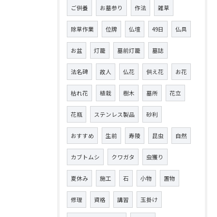
ご供養
お墓参り
作法
雑草
除草作業
位牌
仏壇
49日
仏具
お盆
灯籠
墓前灯籠
墓誌
法名碑
故人
仏花
供え花
お花
枯れ花
植栽
樹木
墓所
花立
花瓶
ステンレス製品
砂利
おすすめ
生前
寿陵
昆虫
自然
カブトムシ
クワガタ
虫獲り
夏休み
施工
石
小物
置物
修理
資格
講習
玉掛け