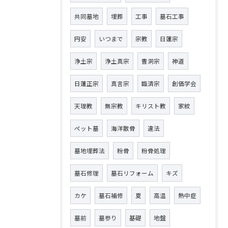
共同墓地
埋葬
工事
墓石工事
円安
いつまで
宗教
日蓮宗
浄土宗
浄土真宗
曹洞宗
神道
日蓮正宗
真言宗
臨済宗
創価学会
天理教
無宗教
キリスト教
家紋
ペット墓
海洋散骨
違法
墓地埋葬法
粉骨
粉骨処理
墓石修理
墓石リフォーム
キズ
カケ
墓石補修
夏
高温
熱中症
墓前
墓参り
基礎
地盤