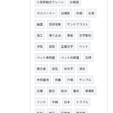
小型移動式クレーン
お線香
ガスバーナー
白御影
外柵
石塔
幽霊
怪奇現象
サンドブラスト
加工
滑り止め
事故
文字彫刻
洋型
和型
正面文字
ペット
ペット専用墓
ペット共葬墓
石碑
建立者
戒名
赤文字
消去
寺院墓地
供養
穴場
サンプル
石種
庭石
処分
撤去
黒御影
インド
中国
日本
トラブル