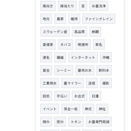
南向き
陽当たり
苔
お墓洗浄
地元
農家
維持
ファイングレイン
スウェーデン産
高品質
納期
愛煙家
タバコ
喫煙所
家名
連名
離婚
インターネット
沖縄
宴会
シーミー
墓地お水
飲料水
工業用水
墓マイラー
迷惑
撮影
回忌
手伝い
お会式
日蓮
イベント
倶会一処
神式
神社
頭巾
兜巾
トキン
お墓専門用語