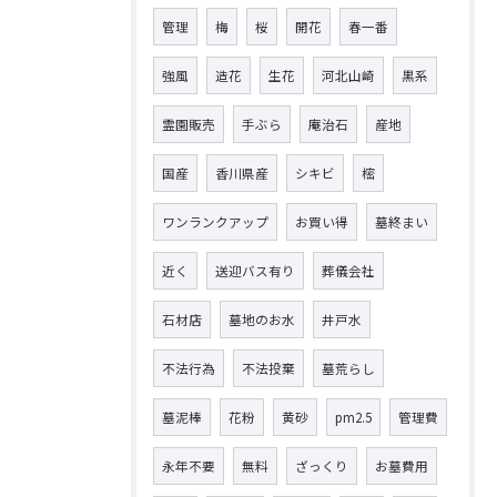
管理
梅
桜
開花
春一番
強風
造花
生花
河北山崎
黒系
霊園販売
手ぶら
庵治石
産地
国産
香川県産
シキビ
樒
ワンランクアップ
お買い得
墓終まい
近く
送迎バス有り
葬儀会社
石材店
墓地のお水
井戸水
不法行為
不法投棄
墓荒らし
墓泥棒
花粉
黄砂
pm2.5
管理費
永年不要
無料
ざっくり
お墓費用