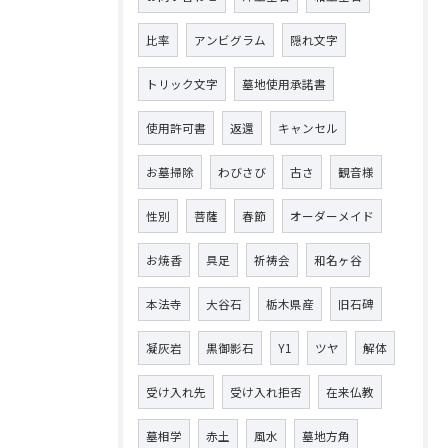
比率
アンビグラム
隠れ文字
トリック文字
墓地使用承諾書
使用許可書
返還
キャンセル
お墓掃除
わびさび
古さ
観音様
性別
菩薩
春節
オーダーメイド
お焼香
具足
祈祷会
和名ヶ谷
本法寺
大谷石
栃木県産
旧石碑
凝灰岩
黒御影石
Y1
ツヤ
解体
受け入れ先
受け入れ拒否
在来仏教
墓相学
赤土
風水
墓地方角