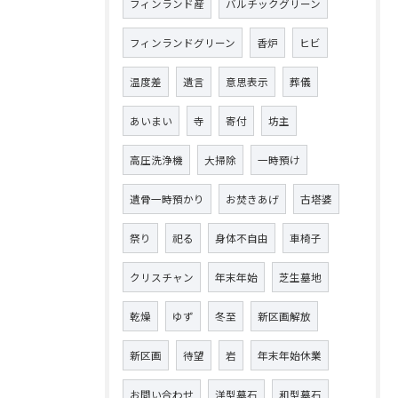
フィンランド産
バルチックグリーン
フィンランドグリーン
香炉
ヒビ
温度差
遺言
意思表示
葬儀
あいまい
寺
寄付
坊主
高圧洗浄機
大掃除
一時預け
遺骨一時預かり
お焚きあげ
古塔婆
祭り
祀る
身体不自由
車椅子
クリスチャン
年末年始
芝生墓地
乾燥
ゆず
冬至
新区画解放
新区画
待望
岩
年末年始休業
お問い合わせ
洋型墓石
和型墓石