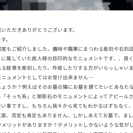
覧いただきありがとうございます。
です。
何度もご紹介しました、趣味や職業にまつわる彫刻や石刻
」に属していた故人様の目印的なモニュメントです、、良
れる紋章を彫刻したり、作成したりする方がいらっしゃい
モニュメントとしてはお受け出来ません…
しょうか？例えばそのお墓の隣にお墓を建てたいとあなた
る「そっち系」と御影石のモニュメントによってアピール
ない事ですし、もちろん我々から見てもわかるはずもなく
正直、否定も肯定もありません、しかしあえてお墓で、ま
かメリットがありますか？デメリットしかないような気が