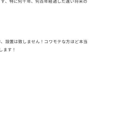
ます、特に何十年、何百年経過した遠い将来の
作、設置は致しません！コワモテな方ほど本当
します！