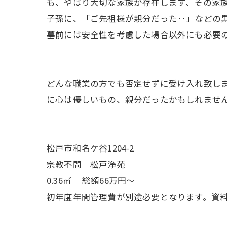
も、やはり大切な家族が存在します、その家
子孫に、「ご先祖様が親分だった‥」などの
墓前には安全性を考慮した場合以外にも必要
どんな職業の方でも否定せずに受け入れ致し
に心は優しいもの、親分だったかもしれませ
松戸市和名ケ谷1204-2
宗教不問 松戸浄苑
0.36㎡ 総額66万円～
初年度年間管理費が別途必要となります。資