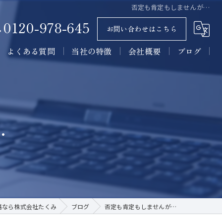
否定も肯定もしませんが…
0120-978-645
お問い合わせはこちら
よくある質問
当社の特徴
会社概要
ブログ
墓石
コラム
石材
…
墓所
施工
販売
墓なら株式会社たくみ
ブログ
否定も肯定もしませんが…