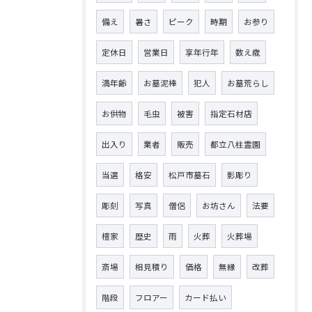
備え
暑さ
ピーク
時期
お参り
定休日
営業日
享年行年
数え歳
満年齢
お墓泥棒
犯人
お墓荒らし
お供物
毛虫
被害
指定石材店
出入り
業者
販売
都立八柱霊園
当選
格安
松戸市墓石
影彫り
彫刻
写真
僧侶
お坊さん
法要
檀家
歴史
雨
火葬
火葬場
斎場
相見積り
価格
無縁
改葬
階段
フロアー
カード払い