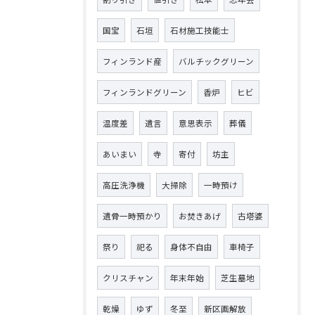
国宝
石垣
石材施工技能士
フィンランド産
バルチックグリーン
フィンランドグリーン
香炉
ヒビ
温度差
遺言
意思表示
葬儀
あいまい
寺
寄付
坊主
高圧洗浄機
大掃除
一時預け
遺骨一時預かり
お焚きあげ
古塔婆
祭り
祀る
身体不自由
車椅子
クリスチャン
年末年始
芝生墓地
乾燥
ゆず
冬至
新区画解放