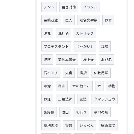
テント
暑さ対策
パラソル
長嶋茂雄
巨人
戒名文字数
お骨
洗礼
洗礼名
カトリック
プロテスタント
じゃがいも
栽培
収穫
築地本願寺
増上寺
お戒名
石ベンチ
火傷
挨拶
仏教用語
語源
禅宗
木の根っこ
木
植樹
お経
三蔵法師
玄奘
クマラジュウ
訳経僧
間口
奥行き
墓地の形
墓地面積
複数
いっぺん
線香立て