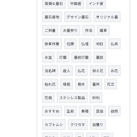
高価な墓石
中国産
インド産
墓石産地
デザイン墓石
オリジナル墓
ご供養
お墓参り
作法
雑草
除草作業
位牌
仏壇
49日
仏具
お盆
灯籠
墓前灯籠
墓誌
法名碑
故人
仏花
供え花
お花
枯れ花
植栽
樹木
墓所
花立
花瓶
ステンレス製品
砂利
おすすめ
生前
寿陵
昆虫
自然
カブトムシ
クワガタ
虫獲り