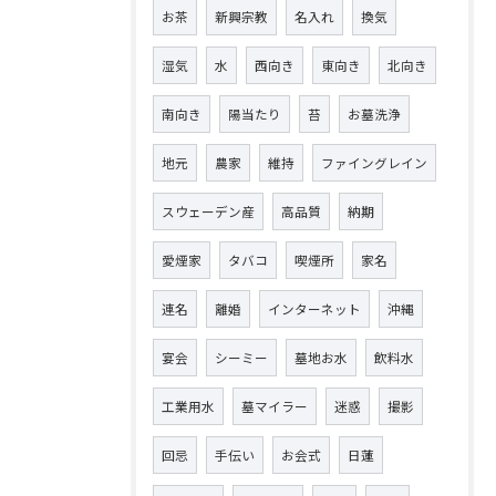
お茶
新興宗教
名入れ
換気
湿気
水
西向き
東向き
北向き
南向き
陽当たり
苔
お墓洗浄
地元
農家
維持
ファイングレイン
スウェーデン産
高品質
納期
愛煙家
タバコ
喫煙所
家名
連名
離婚
インターネット
沖縄
宴会
シーミー
墓地お水
飲料水
工業用水
墓マイラー
迷惑
撮影
回忌
手伝い
お会式
日蓮