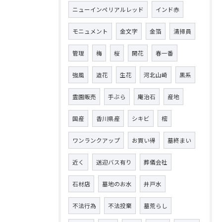
ニューインペリアルレッド
インド赤
モニュメント
金文字
金箔
清掃員
管理
梅
桜
開花
春一番
強風
造花
生花
河北山崎
黒系
霊園販売
手ぶら
庵治石
産地
国産
香川県産
シキビ
樒
ワンランクアップ
お買い得
墓終まい
近く
送迎バス有り
葬儀会社
石材店
墓地のお水
井戸水
不法行為
不法投棄
墓荒らし