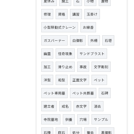
夏休み
施工
石
小物
置物
修理
資格
講習
玉掛け
小型移動式クレーン
お線香
ガスバーナー
白御影
外柵
石塔
幽霊
怪奇現象
サンドブラスト
加工
滑り止め
事故
文字彫刻
洋型
和型
正面文字
ペット
ペット専用墓
ペット共葬墓
石碑
建立者
戒名
赤文字
消去
寺院墓地
供養
穴場
サンプル
石種
庭石
処分
撤去
黒御影