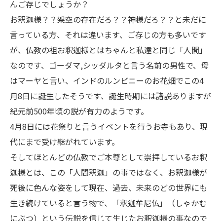
んご存じでしょうか？
お釈迦様？？架空の存在だろ？？神様だろ？？と未だに
言っている方、それは違います、ご存じの方も多いです
が、仏教の祖お釈迦様とはちゃんと私達と同じ「人間」
なのです、ゴーダマ,シッダルタと言う名前の男性で、母
はマーヤと言い、インドのルンビニーのお花畑でこの4
月8日に誕生したそうです、誕生時期には諸説ありますが
紀元前500年頃の説が有力のようです。
4月8日には花祭りと言うイベントを行うお寺もあり、現
代にまで受け継がれています。
そしてほとんどの仏教でご本尊として崇拝しているお釈
迦様とは、この「人間釈迦」の事ではなく、お釈迦様が
死後に色んな姿をして現在、過去、未来のどの世界にも
生き続けていると言う物で、「釈迦牟尼仏」（しゃかむ
にぶつ）という伝説を信じて生じたお釈迦様の事なので