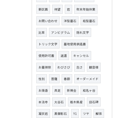
新区画
待望
岩
年末年始休業
お問い合わせ
洋型墓石
和型墓石
比率
アンビグラム
隠れ文字
トリック文字
墓地使用承諾書
使用許可書
返還
キャンセル
お墓掃除
わびさび
古さ
観音様
性別
菩薩
春節
オーダーメイド
お焼香
具足
祈祷会
和名ヶ谷
本法寺
大谷石
栃木県産
旧石碑
凝灰岩
黒御影石
Y1
ツヤ
解体