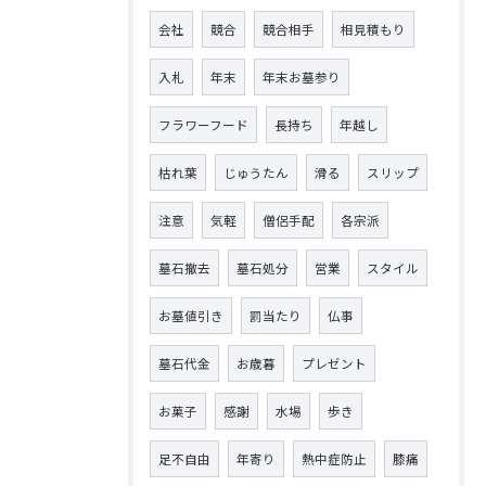
会社
競合
競合相手
相見積もり
入札
年末
年末お墓参り
フラワーフード
長持ち
年越し
枯れ葉
じゅうたん
滑る
スリップ
注意
気軽
僧侶手配
各宗派
墓石撤去
墓石処分
営業
スタイル
お墓値引き
罰当たり
仏事
墓石代金
お歳暮
プレゼント
お菓子
感謝
水場
歩き
足不自由
年寄り
熱中症防止
膝痛