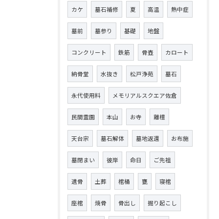
カケ
墓石補修
夏
高温
熱中症
墓前
墓参り
基礎
地盤
コンクリート
鉄筋
骨壺
カロート
納骨堂
水抜き
松戸浄苑
墓石
永代使用料
メモリアルスクエア佐倉
民間霊園
本山
お寺
離檀
天台宗
墓石解体
墓地返還
お布施
墓閉まい
彼岸
命日
ご先祖
遺骨
土葬
棺桶
甕
寝棺
座棺
焼骨
骨出し
掘り起こし