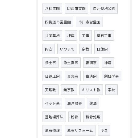
八柱霊園
印西市霊園
白井聖地公園
四街道市営霊園
市川市営霊園
共同墓地
埋葬
工事
墓石工事
円安
いつまで
宗教
日蓮宗
浄土宗
浄土真宗
曹洞宗
神道
日蓮正宗
真言宗
臨済宗
創価学会
天理教
無宗教
キリスト教
家紋
ペット墓
海洋散骨
違法
墓地埋葬法
粉骨
粉骨処理
墓石修理
墓石リフォーム
キズ