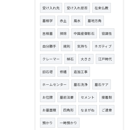
受け入れ先
受け入れ拒否
在来仏教
墓相学
赤土
風水
墓地方角
吉相墓
掃除
中国産御影石
協調性
自分勝手
規則
気持ち
ネガティブ
クレーマー
棹石
大きさ
江戸時代
旧石塔
修繕
追加工事
ホームセンター
墓石洗浄
墓石ケア
お位牌
墓前法要
セメント
接着剤
お墓面積
四角形
なまがね
ご遺骨
預かり
一時預かり