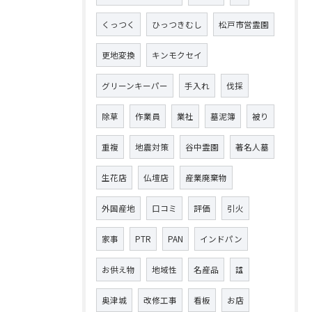
くっつく
ひっつきむし
松戸市営霊園
更地変換
キンモクセイ
グリーンキーパー
手入れ
伐採
除草
作業員
業社
墓泥簿
被り
重複
地震対策
谷中霊園
著名人墓
生花店
仏壇店
産業廃棄物
外国産地
口コミ
評価
引火
家事
PTR
PAN
インドパン
お供え物
地域性
名産品
諡
奥津城
改修工事
看板
お店