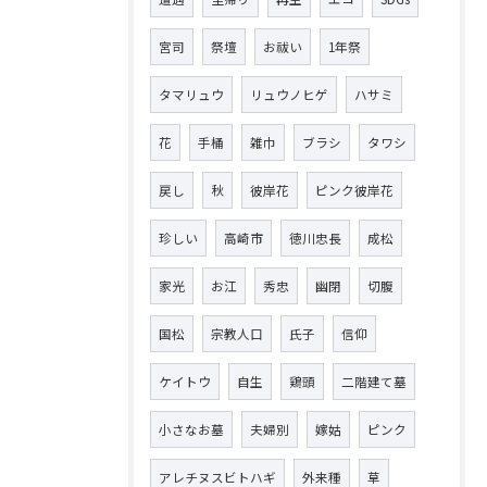
宮司
祭壇
お祓い
1年祭
タマリュウ
リュウノヒゲ
ハサミ
花
手桶
雑巾
ブラシ
タワシ
戻し
秋
彼岸花
ピンク彼岸花
珍しい
高崎市
徳川忠長
成松
家光
お江
秀忠
幽閉
切腹
国松
宗教人口
氏子
信仰
ケイトウ
自生
鶏頭
二階建て墓
小さなお墓
夫婦別
嫁姑
ピンク
アレチヌスビトハギ
外来種
草