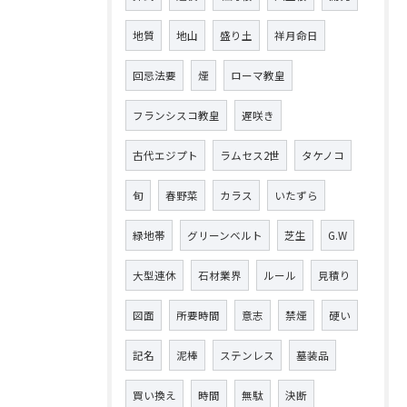
地質
地山
盛り土
祥月命日
回忌法要
煙
ローマ教皇
フランシスコ教皇
遅咲き
古代エジプト
ラムセス2世
タケノコ
旬
春野菜
カラス
いたずら
緑地帯
グリーンベルト
芝生
G.W
大型連休
石材業界
ルール
見積り
図面
所要時間
意志
禁煙
硬い
記名
泥棒
ステンレス
墓装品
買い換え
時間
無駄
決断