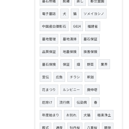
墓石修繕
脱離
直し
都立霊園
電子墓誌
犬
猫
ソメイヨシノ
中国産白御影石
G614
福建省
墓地管理
墓地清掃
墓石保証
品質保証
地震保険
損害保険
墓石保険
保証
畑
野菜
業界
宣伝
広告
チラシ
釈迦
花まつり
ルンビニー
庚申塔
厄除け
流行病
伝染病
春
年度始まり
お別れ
犬猫
極楽浄土
葬式
通夜
牡丹桜
八重桜
開発