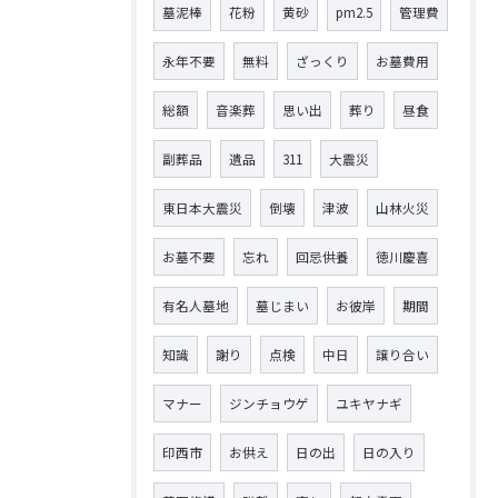
墓泥棒
花粉
黄砂
pm2.5
管理費
永年不要
無料
ざっくり
お墓費用
総額
音楽葬
思い出
葬り
昼食
副葬品
遺品
311
大震災
東日本大震災
倒壊
津波
山林火災
お墓不要
忘れ
回忌供養
徳川慶喜
有名人墓地
墓じまい
お彼岸
期間
知識
謝り
点検
中日
譲り合い
マナー
ジンチョウゲ
ユキヤナギ
印西市
お供え
日の出
日の入り