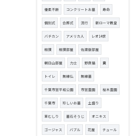
優柔不断
コンクリートお墓
寿命
個別式
合葬式
流行
新ローマ教皇
バチカン
アメリカ人
レオ14世
相撲
相撲部屋
佐渡嶽部屋
朝日山部屋
力士
野良猫
糞
トイレ
無縁仏
無縁墓
千葉市営平和公園
市営霊園
桜木霊園
千葉市
珍しいお墓
土盛り
草むしり
墓石そうじ
オニキス
ゴージャス
バブル
花屋
チュール