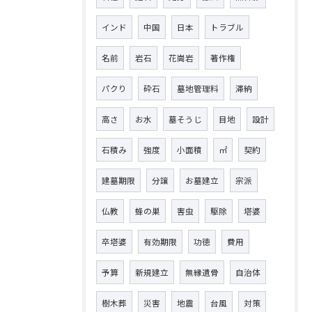
インド
中国
日本
トラブル
名前
岩石
花崗岩
著作権
パクり
砕石
墓地管理料
滞納
高さ
お水
墓そうじ
目地
設計
石積み
強度
小面積
㎡
契約
建墓期限
分譲
お墓建立
宗派
仏教
蜂の巣
害虫
駆除
塔婆
卒塔婆
有効期限
功徳
費用
予算
新規建立
無縁遺骨
自治体
樹木葬
災害
地震
台風
対策