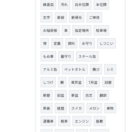
線香皿
汚れ
白木位牌
本位牌
文字
新寂
新帰元
ご神体
お稲荷様
車
指定場所
駐車場
塚
定義
資料
お守り
しつこい
もめ事
墓守り
スチール缶
アルミ缶
ペットボトル
錆び
シミ
しつけ
躾
東京盆
7月盆
旧暦
新暦
旧盆
新盆
古文
翻訳
表装
経歴
スイカ
メロン
果物
運搬車
戦車
エンジン
座敷