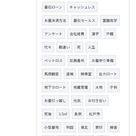
墓石ローン
キャッシュレス
お墓決済方法
墓石セールス
霊園見学
アンケート
会社経費
漢字
戸籍
代々
勘違い
死
人生
ペットロス
区画番号
お墓参り準備
馬頭観音
道端
納骨室
丘カロート
地下カロート
地蔵菩薩
大地
子供
お墓引っ越し
元気
お付き合い
死後
1.5㎡
条例
松戸市
小型墓地
秋田
東北
家印
線香