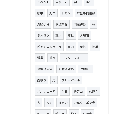
イベント
倶会一処
神式
神社
頭巾
兜巾
トキン
お墓専門用語
真壁小目
茨城県産
国産御影
冬
冬お参り
職人
販社
大理石
ビアンコカラーラ
屋内
屋外
比重
質量
重さ
アフターフォロー
墓地購入後
石材店対応
R面取り
面取り
角
ブルーパール
ノルウェー産
化石
身延山
久遠寺
力
人力
注意力
お墓クーポン券
割り引き
値引き
松本
忘年会