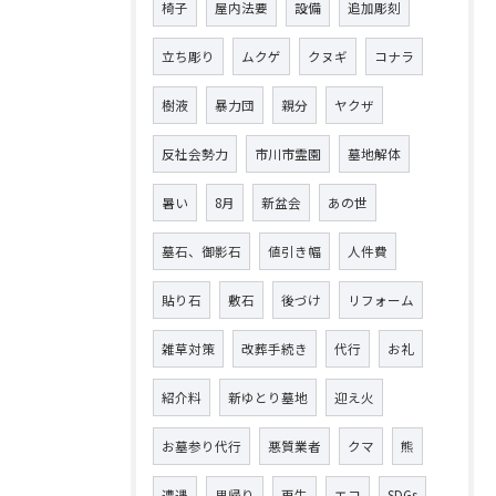
椅子
屋内法要
設備
追加彫刻
立ち彫り
ムクゲ
クヌギ
コナラ
樹液
暴力団
親分
ヤクザ
反社会勢力
市川市霊園
墓地解体
暑い
8月
新盆会
あの世
墓石、御影石
値引き幅
人件費
貼り石
敷石
後づけ
リフォーム
雑草対策
改葬手続き
代行
お礼
紹介料
新ゆとり墓地
迎え火
お墓参り代行
悪質業者
クマ
熊
遭遇
里帰り
再生
エコ
SDGs