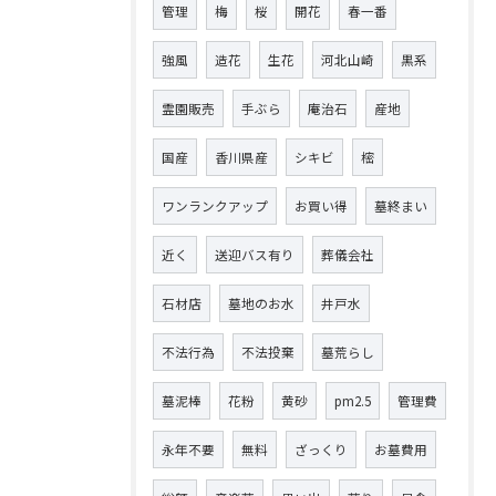
管理
梅
桜
開花
春一番
強風
造花
生花
河北山崎
黒系
霊園販売
手ぶら
庵治石
産地
国産
香川県産
シキビ
樒
ワンランクアップ
お買い得
墓終まい
近く
送迎バス有り
葬儀会社
石材店
墓地のお水
井戸水
不法行為
不法投棄
墓荒らし
墓泥棒
花粉
黄砂
pm2.5
管理費
永年不要
無料
ざっくり
お墓費用