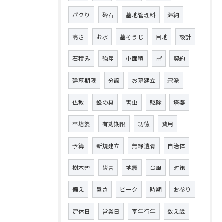
パクり
砕石
墓地管理料
滞納
高さ
お水
墓そうじ
目地
設計
石積み
強度
小面積
㎡
契約
建墓期限
分譲
お墓建立
宗派
仏教
蜂の巣
害虫
駆除
塔婆
卒塔婆
有効期限
功徳
費用
予算
新規建立
無縁遺骨
自治体
樹木葬
災害
地震
台風
対策
備え
暑さ
ピーク
時期
お参り
定休日
営業日
享年行年
数え歳