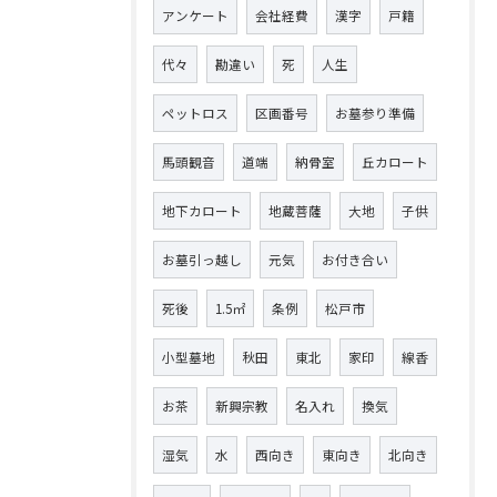
アンケート
会社経費
漢字
戸籍
代々
勘違い
死
人生
ペットロス
区画番号
お墓参り準備
馬頭観音
道端
納骨室
丘カロート
地下カロート
地蔵菩薩
大地
子供
お墓引っ越し
元気
お付き合い
死後
1.5㎡
条例
松戸市
小型墓地
秋田
東北
家印
線香
お茶
新興宗教
名入れ
換気
湿気
水
西向き
東向き
北向き