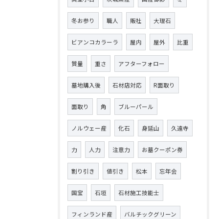
冬お参り
職人
販社
大理石
ビアンコカラーラ
屋内
屋外
比重
質量
重さ
アフターフォロー
墓地購入後
石材店対応
R面取り
面取り
角
ブルーパール
ノルウェー産
化石
身延山
久遠寺
力
人力
注意力
お墓クーポン券
割り引き
値引き
松本
忘年会
国宝
石垣
石材施工技能士
フィンランド産
バルチックグリーン