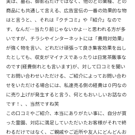
実は、墓石、御影石だけではなく、他のどの業種、どの
商品にも共通して言える、広告宣伝の一番の効果的な物
はと言うと、、それは『クチコミ』や『紹介』なので
す、なんだ…当たり前じゃないかよ…と思われる方が多
いですが、チラシやインターネットには「費用対効果」
が強く物を言い、どれだけ頑張って良き集客効果を出し
たとしても、収支がマイナスであったりは日常茶飯事な
のです(経費倒れとも言います)が、対して口コミを聞い
てお問い合わせいただける、ご紹介によってお問い合わ
せをいただける場合には、私達売る側の経費は０円なの
に売り上げが発生すると言う、何ともおいしいお話なの
です！、、当然ですね笑
この口コミやご紹介、本当にありがたい事に、自分が買
った霊園、対応に満足していただいたお客様がそれで終
わるだけではなく、ご親戚やご近所や友人にどんどんお