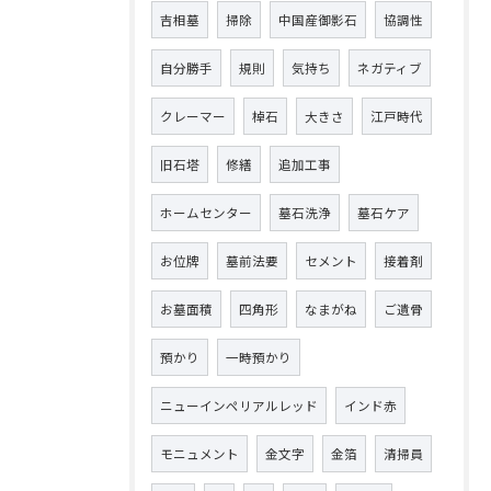
吉相墓
掃除
中国産御影石
協調性
自分勝手
規則
気持ち
ネガティブ
クレーマー
棹石
大きさ
江戸時代
旧石塔
修繕
追加工事
ホームセンター
墓石洗浄
墓石ケア
お位牌
墓前法要
セメント
接着剤
お墓面積
四角形
なまがね
ご遺骨
預かり
一時預かり
ニューインペリアルレッド
インド赤
モニュメント
金文字
金箔
清掃員