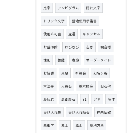
比率
アンビグラム
隠れ文字
トリック文字
墓地使用承諾書
使用許可書
返還
キャンセル
お墓掃除
わびさび
古さ
観音様
性別
菩薩
春節
オーダーメイド
お焼香
具足
祈祷会
和名ヶ谷
本法寺
大谷石
栃木県産
旧石碑
凝灰岩
黒御影石
Y1
ツヤ
解体
受け入れ先
受け入れ拒否
在来仏教
墓相学
赤土
風水
墓地方角