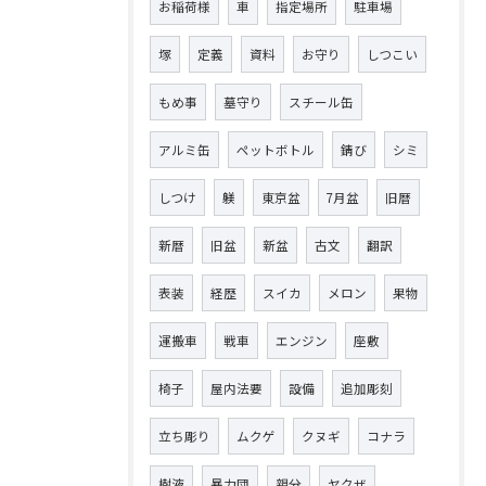
お稲荷様
車
指定場所
駐車場
塚
定義
資料
お守り
しつこい
もめ事
墓守り
スチール缶
アルミ缶
ペットボトル
錆び
シミ
しつけ
躾
東京盆
7月盆
旧暦
新暦
旧盆
新盆
古文
翻訳
表装
経歴
スイカ
メロン
果物
運搬車
戦車
エンジン
座敷
椅子
屋内法要
設備
追加彫刻
立ち彫り
ムクゲ
クヌギ
コナラ
樹液
暴力団
親分
ヤクザ