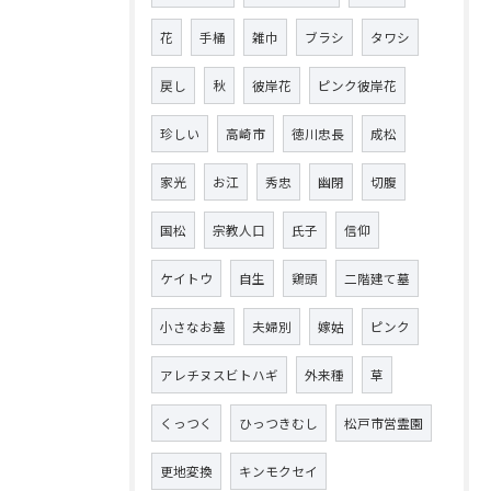
花
手桶
雑巾
ブラシ
タワシ
戻し
秋
彼岸花
ピンク彼岸花
珍しい
高崎市
徳川忠長
成松
家光
お江
秀忠
幽閉
切腹
国松
宗教人口
氏子
信仰
ケイトウ
自生
鶏頭
二階建て墓
小さなお墓
夫婦別
嫁姑
ピンク
アレチヌスビトハギ
外来種
草
くっつく
ひっつきむし
松戸市営霊園
更地変換
キンモクセイ