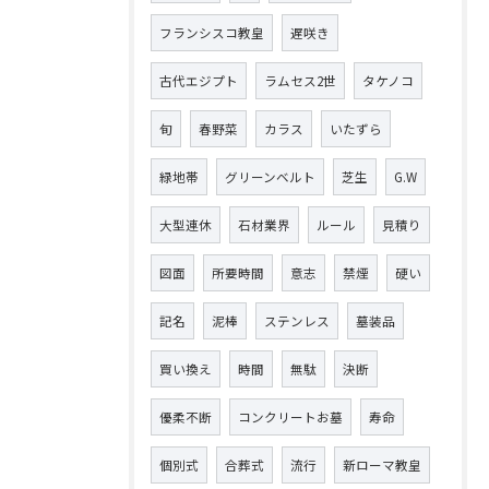
フランシスコ教皇
遅咲き
古代エジプト
ラムセス2世
タケノコ
旬
春野菜
カラス
いたずら
緑地帯
グリーンベルト
芝生
G.W
大型連休
石材業界
ルール
見積り
図面
所要時間
意志
禁煙
硬い
記名
泥棒
ステンレス
墓装品
買い換え
時間
無駄
決断
優柔不断
コンクリートお墓
寿命
個別式
合葬式
流行
新ローマ教皇