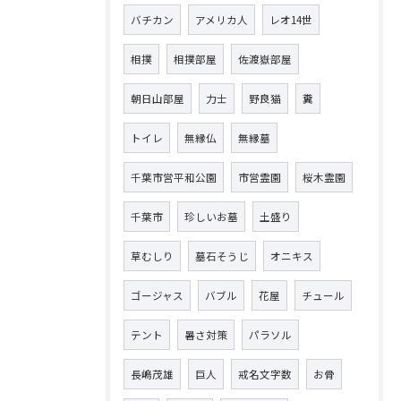
バチカン
アメリカ人
レオ14世
相撲
相撲部屋
佐渡嶽部屋
朝日山部屋
力士
野良猫
糞
トイレ
無縁仏
無縁墓
千葉市営平和公園
市営霊園
桜木霊園
千葉市
珍しいお墓
土盛り
草むしり
墓石そうじ
オニキス
ゴージャス
バブル
花屋
チュール
テント
暑さ対策
パラソル
長嶋茂雄
巨人
戒名文字数
お骨