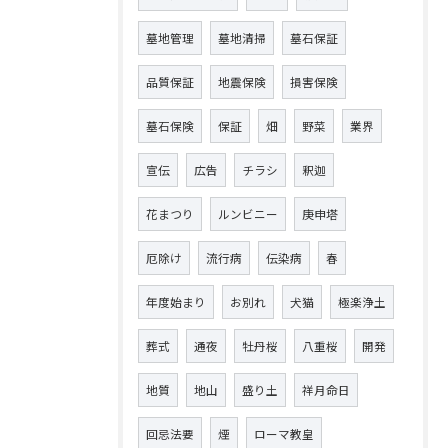
墓地管理
墓地清掃
墓石保証
品質保証
地震保険
損害保険
墓石保険
保証
畑
野菜
業界
宣伝
広告
チラシ
釈迦
花まつり
ルンビニー
庚申塔
厄除け
流行病
伝染病
春
年度始まり
お別れ
犬猫
極楽浄土
葬式
通夜
牡丹桜
八重桜
開発
地質
地山
盛り土
祥月命日
回忌法要
煙
ローマ教皇