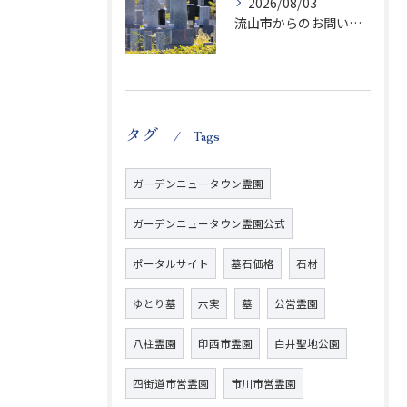
2026/08/03
流山市からのお問い合わせが急増中です、かなり悪質な業者さんとお寺さんらしいです
タグ
Tags
ガーデンニュータウン霊園
ガーデンニュータウン霊園公式
ポータルサイト
墓石価格
石材
ゆとり墓
六実
墓
公営霊園
八柱霊園
印西市霊園
白井聖地公園
四街道市営霊園
市川市営霊園