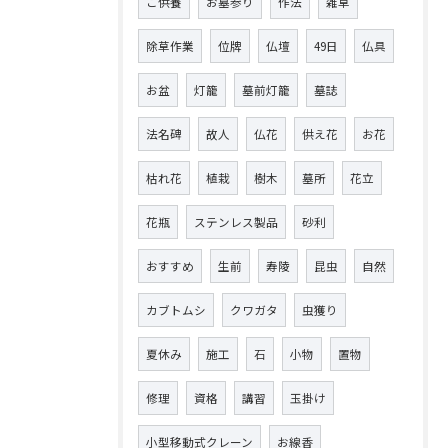
ご供養
お墓参り
作法
雑草
除草作業
位牌
仏壇
49日
仏具
お盆
灯籠
墓前灯籠
墓誌
法名碑
故人
仏花
供え花
お花
枯れ花
植栽
樹木
墓所
花立
花瓶
ステンレス製品
砂利
おすすめ
生前
寿陵
昆虫
自然
カブトムシ
クワガタ
虫獲り
夏休み
施工
石
小物
置物
修理
資格
講習
玉掛け
小型移動式クレーン
お線香