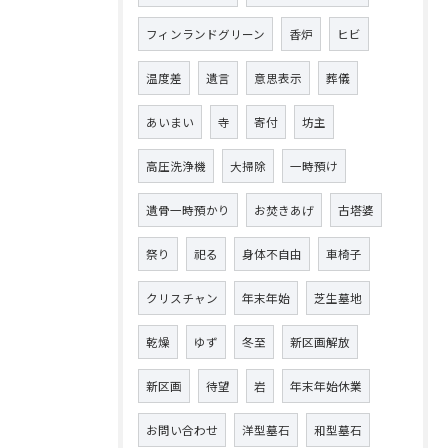
フィンランドグリーン
香炉
ヒビ
温度差
遺言
意思表示
葬儀
あいまい
寺
寄付
坊主
高圧洗浄機
大掃除
一時預け
遺骨一時預かり
お焚きあげ
古塔婆
祭り
祀る
身体不自由
車椅子
クリスチャン
年末年始
芝生墓地
乾燥
ゆず
冬至
新区画解放
新区画
待望
岩
年末年始休業
お問い合わせ
洋型墓石
和型墓石