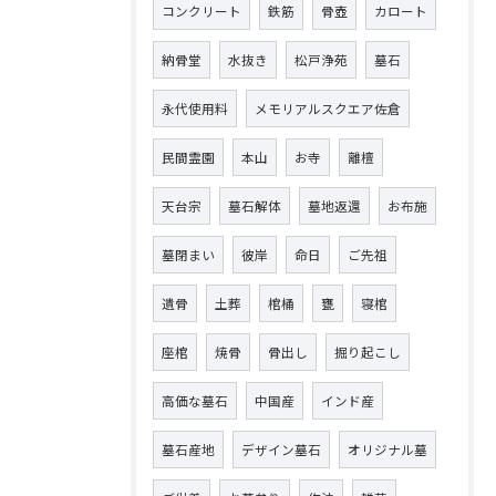
コンクリート
鉄筋
骨壺
カロート
納骨堂
水抜き
松戸浄苑
墓石
永代使用料
メモリアルスクエア佐倉
民間霊園
本山
お寺
離檀
天台宗
墓石解体
墓地返還
お布施
墓閉まい
彼岸
命日
ご先祖
遺骨
土葬
棺桶
甕
寝棺
座棺
焼骨
骨出し
掘り起こし
高価な墓石
中国産
インド産
墓石産地
デザイン墓石
オリジナル墓