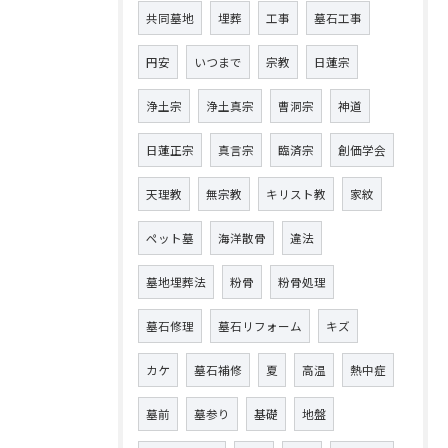
共同墓地
埋葬
工事
墓石工事
円安
いつまで
宗教
日蓮宗
浄土宗
浄土真宗
曹洞宗
神道
日蓮正宗
真言宗
臨済宗
創価学会
天理教
無宗教
キリスト教
家紋
ペット墓
海洋散骨
違法
墓地埋葬法
粉骨
粉骨処理
墓石修理
墓石リフォーム
キズ
カケ
墓石補修
夏
高温
熱中症
墓前
墓参り
基礎
地盤