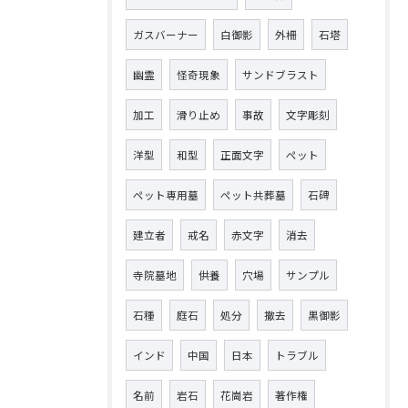
ガスバーナー
白御影
外柵
石塔
幽霊
怪奇現象
サンドブラスト
加工
滑り止め
事故
文字彫刻
洋型
和型
正面文字
ペット
ペット専用墓
ペット共葬墓
石碑
建立者
戒名
赤文字
消去
寺院墓地
供養
穴場
サンプル
石種
庭石
処分
撤去
黒御影
インド
中国
日本
トラブル
名前
岩石
花崗岩
著作権