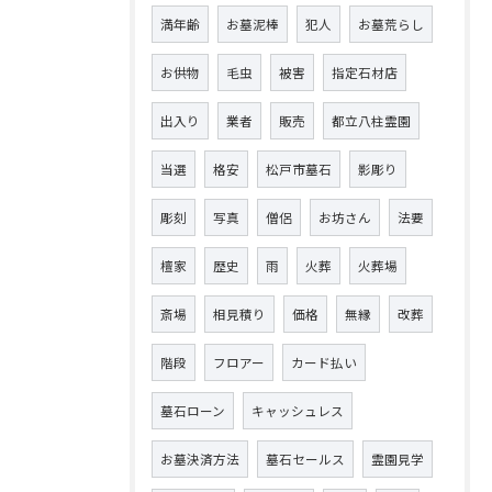
満年齢
お墓泥棒
犯人
お墓荒らし
お供物
毛虫
被害
指定石材店
出入り
業者
販売
都立八柱霊園
当選
格安
松戸市墓石
影彫り
彫刻
写真
僧侶
お坊さん
法要
檀家
歴史
雨
火葬
火葬場
斎場
相見積り
価格
無縁
改葬
階段
フロアー
カード払い
墓石ローン
キャッシュレス
お墓決済方法
墓石セールス
霊園見学