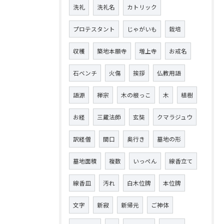
洗礼
洗礼名
カトリック
プロテスタント
じゃがいも
栽培
収穫
築地本願寺
増上寺
お戒名
石ベンチ
火傷
挨拶
仏教用語
語源
禅宗
木の根っこ
木
植樹
お経
三蔵法師
玄奘
クマラジュウ
訳経僧
間口
奥行き
墓地の形
墓地面積
複数
いっぺん
線香立て
線香皿
汚れ
白木位牌
本位牌
文字
新寂
新帰元
ご神体