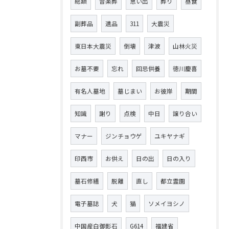
総額
音楽葬
思い出
葬り
昼食
副葬品
遺品
311
大震災
東日本大震災
倒壊
津波
山林火災
お墓不要
忘れ
回忌供養
徳川慶喜
有名人墓地
墓じまい
お彼岸
期間
知識
謝り
点検
中日
譲り合い
マナー
ジンチョウゲ
ユキヤナギ
印西市
お供え
日の出
日の入り
墓石修繕
脱離
直し
都立霊園
電子墓誌
犬
猫
ソメイヨシノ
中国産白御影石
G614
福建省