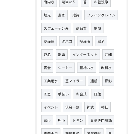
南向き
陽当たり
苔
お墓洗浄
地元
農家
維持
ファイングレイン
スウェーデン産
高品質
納期
愛煙家
タバコ
喫煙所
家名
連名
離婚
インターネット
沖縄
宴会
シーミー
墓地お水
飲料水
工業用水
墓マイラー
迷惑
撮影
回忌
手伝い
お会式
日蓮
イベント
倶会一処
神式
神社
頭巾
兜巾
トキン
お墓専門用語
真壁小目
茨城県産
国産御影
冬