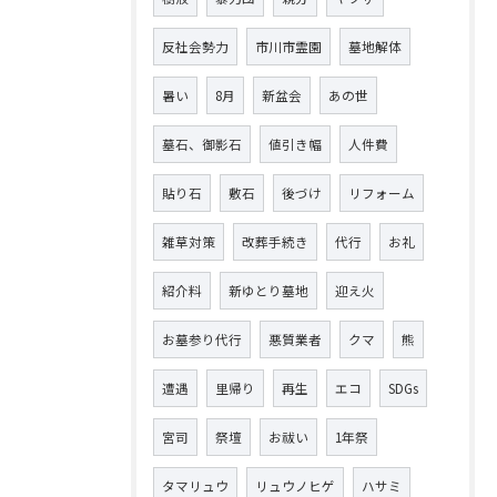
反社会勢力
市川市霊園
墓地解体
暑い
8月
新盆会
あの世
墓石、御影石
値引き幅
人件費
貼り石
敷石
後づけ
リフォーム
雑草対策
改葬手続き
代行
お礼
紹介料
新ゆとり墓地
迎え火
お墓参り代行
悪質業者
クマ
熊
遭遇
里帰り
再生
エコ
SDGs
宮司
祭壇
お祓い
1年祭
タマリュウ
リュウノヒゲ
ハサミ