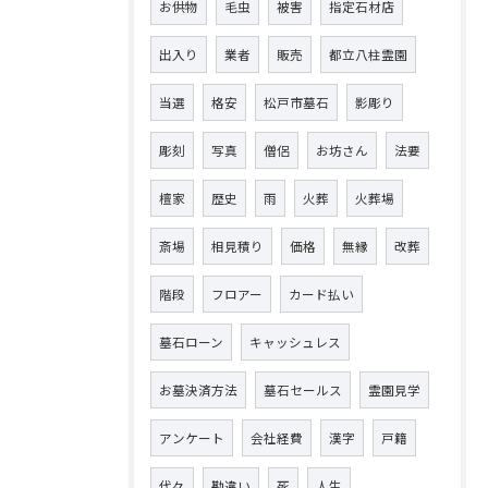
お供物
毛虫
被害
指定石材店
出入り
業者
販売
都立八柱霊園
当選
格安
松戸市墓石
影彫り
彫刻
写真
僧侶
お坊さん
法要
檀家
歴史
雨
火葬
火葬場
斎場
相見積り
価格
無縁
改葬
階段
フロアー
カード払い
墓石ローン
キャッシュレス
お墓決済方法
墓石セールス
霊園見学
アンケート
会社経費
漢字
戸籍
代々
勘違い
死
人生