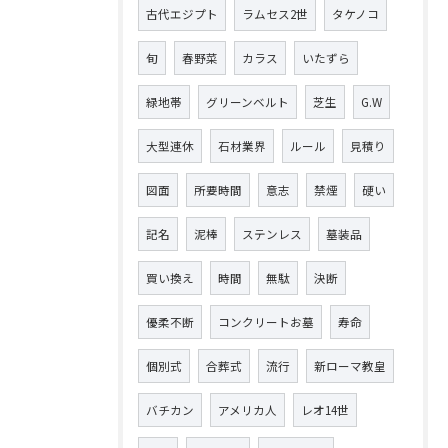
古代エジプト
ラムセス2世
タケノコ
旬
春野菜
カラス
いたずら
緑地帯
グリーンベルト
芝生
G.W
大型連休
石材業界
ルール
見積り
図面
所要時間
意志
禁煙
硬い
記名
泥棒
ステンレス
墓装品
買い換え
時間
無駄
決断
優柔不断
コンクリートお墓
寿命
個別式
合葬式
流行
新ローマ教皇
バチカン
アメリカ人
レオ14世