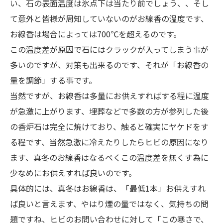
い、石の表面温度は氷点下は当たり前でしょう、、そし
て意外と皆様が周知していないのがお線香の温度です、
お線香は場合によっては700℃を超えるのです。
この温度差が原因で石にはクラックが入ってしまう事が
多いのですが、対策も出来るのです、それが「お線香の
量を調節」する事です。
当然ですが、お線香は多量にお供えすればする程に温度
が急激に上がります、埋葬などで多数の方が参列した後
の香炉石は完全に焼けており、触ると確実にヤケドをす
る程です、当然急激に冷えたりしたらヒビの原因になり
ます、真冬のお線香はなるべくこの温度差を無くす為に
少なめにお供えすれば良いのです。
具体的には、真冬はお線香は、「最低1本」お供えすれ
ば良いと言えます、やはり煙の量ではなく、気持ちの問
題ですね、ヒビのお問い合わせに対して「この寒さで、