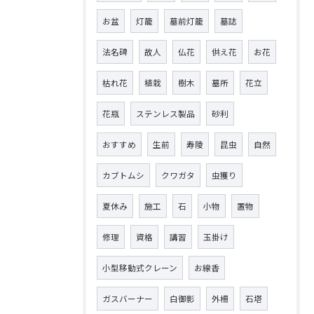
お盆
灯籠
墓前灯籠
墓誌
法名碑
故人
仏花
供え花
お花
枯れ花
植栽
樹木
墓所
花立
花瓶
ステンレス製品
砂利
おすすめ
生前
寿陵
昆虫
自然
カブトムシ
クワガタ
虫獲り
夏休み
施工
石
小物
置物
修理
資格
講習
玉掛け
小型移動式クレーン
お線香
ガスバーナー
白御影
外柵
石塔