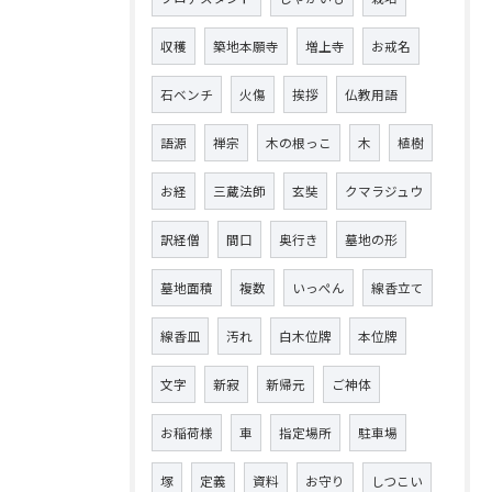
収穫
築地本願寺
増上寺
お戒名
石ベンチ
火傷
挨拶
仏教用語
語源
禅宗
木の根っこ
木
植樹
お経
三蔵法師
玄奘
クマラジュウ
訳経僧
間口
奥行き
墓地の形
墓地面積
複数
いっぺん
線香立て
線香皿
汚れ
白木位牌
本位牌
文字
新寂
新帰元
ご神体
お稲荷様
車
指定場所
駐車場
塚
定義
資料
お守り
しつこい