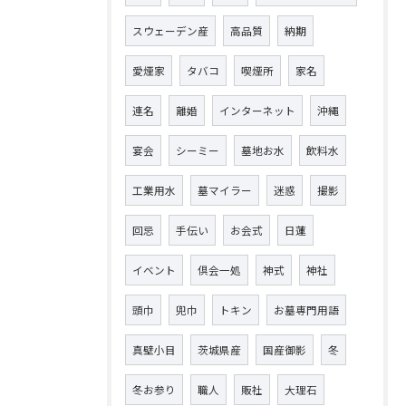
スウェーデン産
高品質
納期
愛煙家
タバコ
喫煙所
家名
連名
離婚
インターネット
沖縄
宴会
シーミー
墓地お水
飲料水
工業用水
墓マイラー
迷惑
撮影
回忌
手伝い
お会式
日蓮
イベント
倶会一処
神式
神社
頭巾
兜巾
トキン
お墓専門用語
真壁小目
茨城県産
国産御影
冬
冬お参り
職人
販社
大理石