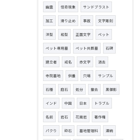
幽霊
怪奇現象
サンドブラスト
加工
滑り止め
事故
文字彫刻
洋型
和型
正面文字
ペット
ペット専用墓
ペット共葬墓
石碑
建立者
戒名
赤文字
消去
寺院墓地
供養
穴場
サンプル
石種
庭石
処分
撤去
黒御影
インド
中国
日本
トラブル
名前
岩石
花崗岩
著作権
パクり
砕石
墓地管理料
滞納