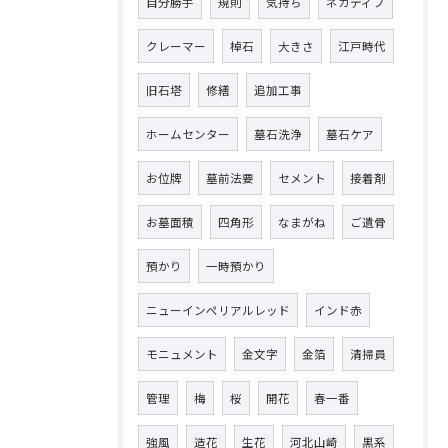
自分勝手
規則
気持ち
ネガティブ
クレーマー
棹石
大きさ
江戸時代
旧石塔
修繕
追加工事
ホームセンター
墓石洗浄
墓石ケア
お位牌
墓前法要
セメント
接着剤
お墓面積
四角形
なまがね
ご遺骨
預かり
一時預かり
ニューインペリアルレッド
インド赤
モニュメント
金文字
金箔
清掃員
管理
梅
桜
開花
春一番
強風
造花
生花
河北山崎
黒系