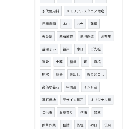
永代使用料
メモリアルスクエア佐倉
民間霊園
本山
お寺
離檀
天台宗
墓石解体
墓地返還
お布施
墓閉まい
彼岸
命日
ご先祖
遺骨
土葬
棺桶
甕
寝棺
座棺
焼骨
骨出し
掘り起こし
高価な墓石
中国産
インド産
墓石産地
デザイン墓石
オリジナル墓
ご供養
お墓参り
作法
雑草
除草作業
位牌
仏壇
49日
仏具