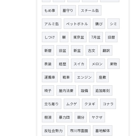
もめ事
墓守り
スチール缶
アルミ缶
ペットボトル
錆び
シミ
しつけ
躾
東京盆
7月盆
旧暦
新暦
旧盆
新盆
古文
翻訳
表装
経歴
スイカ
メロン
果物
運搬車
戦車
エンジン
座敷
椅子
屋内法要
設備
追加彫刻
立ち彫り
ムクゲ
クヌギ
コナラ
樹液
暴力団
親分
ヤクザ
反社会勢力
市川市霊園
墓地解体