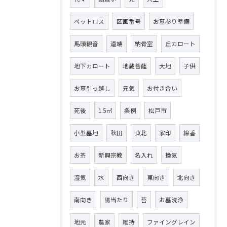
ペットロス
区画番号
お墓参り準備
馬頭観音
道端
納骨室
丘カロート
地下カロート
地蔵菩薩
大地
子供
お墓引っ越し
元気
お付き合い
死後
1.5㎡
条例
松戸市
小型墓地
秋田
東北
家印
線香
お茶
新興宗教
名入れ
換気
湿気
水
西向き
東向き
北向き
南向き
陽当たり
苔
お墓洗浄
地元
農家
維持
ファイングレイン