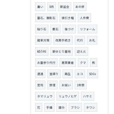
暑い
8月
新盆会
あの世
墓石、御影石
値引き幅
人件費
貼り石
敷石
後づけ
リフォーム
雑草対策
改葬手続き
代行
お礼
紹介料
新ゆとり墓地
迎え火
お墓参り代行
悪質業者
クマ
熊
遭遇
里帰り
再生
エコ
SDGs
宮司
祭壇
お祓い
1年祭
タマリュウ
リュウノヒゲ
ハサミ
花
手桶
雑巾
ブラシ
タワシ