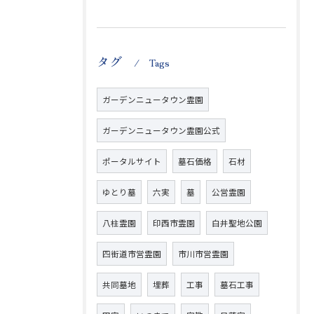
タグ
Tags
ガーデンニュータウン霊園
ガーデンニュータウン霊園公式
ポータルサイト
墓石価格
石材
ゆとり墓
六実
墓
公営霊園
八柱霊園
印西市霊園
白井聖地公園
四街道市営霊園
市川市営霊園
共同墓地
埋葬
工事
墓石工事