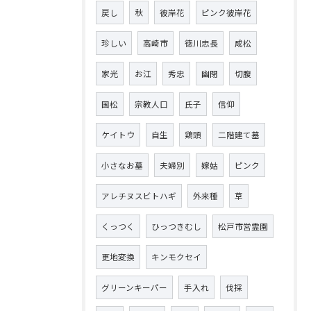
戻し
秋
彼岸花
ピンク彼岸花
珍しい
高崎市
徳川忠長
成松
家光
お江
秀忠
幽閉
切腹
国松
宗教人口
氏子
信仰
ケイトウ
自生
鶏頭
二階建て墓
小さなお墓
夫婦別
嫁姑
ピンク
アレチヌスビトハギ
外来種
草
くっつく
ひっつきむし
松戸市営霊園
更地変換
キンモクセイ
グリーンキーパー
手入れ
伐採