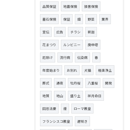
品質保証
地震保険
損害保険
墓石保険
保証
畑
野菜
業界
宣伝
広告
チラシ
釈迦
花まつり
ルンビニー
庚申塔
厄除け
流行病
伝染病
春
年度始まり
お別れ
犬猫
極楽浄土
葬式
通夜
牡丹桜
八重桜
開発
地質
地山
盛り土
祥月命日
回忌法要
煙
ローマ教皇
フランシスコ教皇
遅咲き