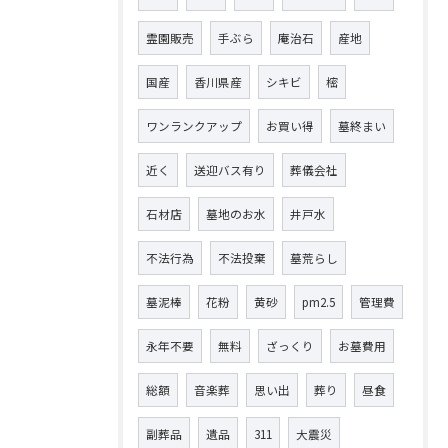
霊園販売
手ぶら
庵治石
産地
国産
香川県産
シキビ
樒
ワンランクアップ
お買い得
墓終まい
近く
送迎バス有り
葬儀会社
石材店
墓地のお水
井戸水
不法行為
不法投棄
墓荒らし
墓泥棒
花粉
黄砂
pm2.5
管理費
永年不要
無料
ざっくり
お墓費用
総額
音楽葬
思い出
葬り
昼食
副葬品
遺品
311
大震災