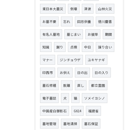
東日本大震災
倒壊
津波
山林火災
お墓不要
忘れ
回忌供養
徳川慶喜
有名人墓地
墓じまい
お彼岸
期間
知識
謝り
点検
中日
譲り合い
マナー
ジンチョウゲ
ユキヤナギ
印西市
お供え
日の出
日の入り
墓石修繕
脱離
直し
都立霊園
電子墓誌
犬
猫
ソメイヨシノ
中国産白御影石
G614
福建省
墓地管理
墓地清掃
墓石保証