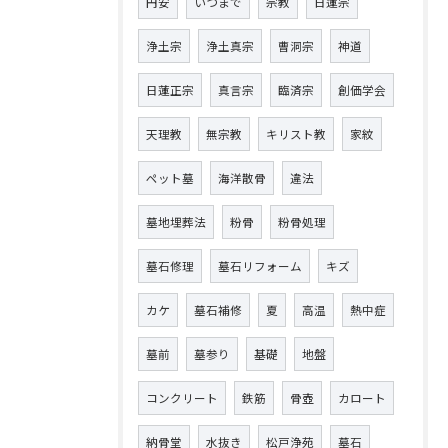
円安
いつまで
宗教
日蓮宗
浄土宗
浄土真宗
曹洞宗
神道
日蓮正宗
真言宗
臨済宗
創価学会
天理教
無宗教
キリスト教
家紋
ペット墓
海洋散骨
違法
墓地埋葬法
粉骨
粉骨処理
墓石修理
墓石リフォーム
キズ
カケ
墓石補修
夏
高温
熱中症
墓前
墓参り
基礎
地盤
コンクリート
鉄筋
骨壺
カロート
納骨堂
水抜き
松戸浄苑
墓石