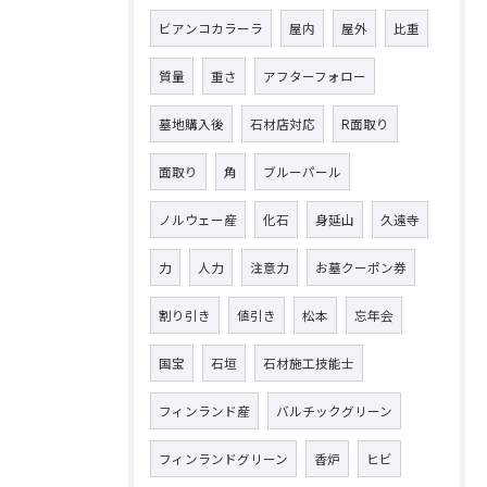
ビアンコカラーラ
屋内
屋外
比重
質量
重さ
アフターフォロー
墓地購入後
石材店対応
R面取り
面取り
角
ブルーパール
ノルウェー産
化石
身延山
久遠寺
力
人力
注意力
お墓クーポン券
割り引き
値引き
松本
忘年会
国宝
石垣
石材施工技能士
フィンランド産
バルチックグリーン
フィンランドグリーン
香炉
ヒビ