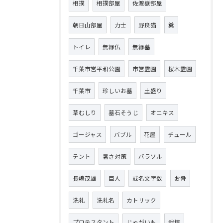
相撲
相撲部屋
佐渡嶽部屋
朝日山部屋
力士
野良猫
糞
トイレ
無縁仏
無縁墓
千葉市営平和公園
市営霊園
桜木霊園
千葉市
珍しいお墓
土盛り
草むしり
墓石そうじ
オニキス
ゴージャス
バブル
花屋
チュール
テント
暑さ対策
パラソル
長嶋茂雄
巨人
戒名文字数
お骨
洗礼
洗礼名
カトリック
プロテスタント
じゃがいも
栽培