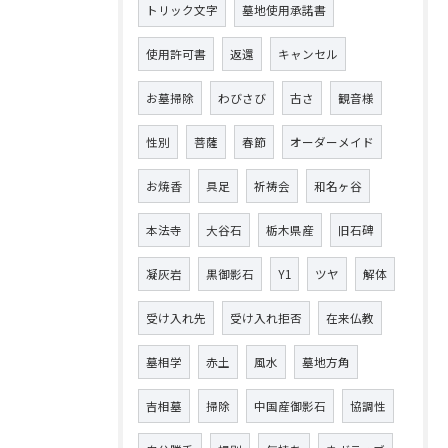
トリック文字
墓地使用承諾書
使用許可書
返還
キャンセル
お墓掃除
わびさび
古さ
観音様
性別
菩薩
春節
オーダーメイド
お焼香
具足
祈祷会
和名ヶ谷
本法寺
大谷石
栃木県産
旧石碑
凝灰岩
黒御影石
Y1
ツヤ
解体
受け入れ先
受け入れ拒否
在来仏教
墓相学
赤土
風水
墓地方角
吉相墓
掃除
中国産御影石
協調性