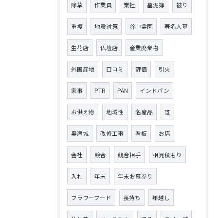
除草
作業員
業社
墓泥簿
被り
重複
地震対策
谷中霊園
著名人墓
生花店
仏壇店
産業廃棄物
外国産地
口コミ
評価
引火
家事
PTR
PAN
インドパン
お供え物
地域性
名産品
諡
奥津城
改修工事
看板
お店
会社
競合
競合相手
相見積もり
入札
年末
年末お墓参り
フラワーフード
長持ち
年越し