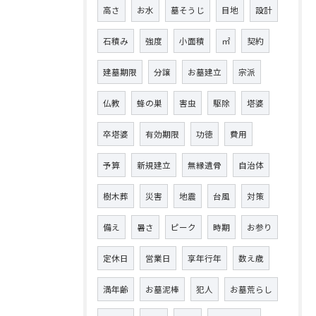
高さ
お水
墓そうじ
目地
設計
石積み
強度
小面積
㎡
契約
建墓期限
分譲
お墓建立
宗派
仏教
蜂の巣
害虫
駆除
塔婆
卒塔婆
有効期限
功徳
費用
予算
新規建立
無縁遺骨
自治体
樹木葬
災害
地震
台風
対策
備え
暑さ
ピーク
時期
お参り
定休日
営業日
享年行年
数え歳
満年齢
お墓泥棒
犯人
お墓荒らし