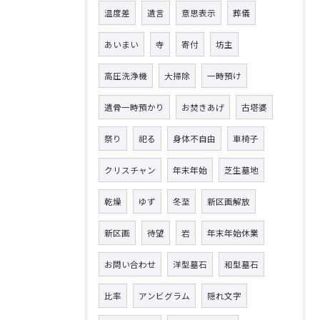
温度差
遺言
意思表示
葬儀
あいまい
寺
寄付
坊主
高圧洗浄機
大掃除
一時預け
遺骨一時預かり
お焚きあげ
古塔婆
祭り
祀る
身体不自由
車椅子
クリスチャン
年末年始
芝生墓地
乾燥
ゆず
冬至
新区画解放
新区画
待望
岩
年末年始休業
お問い合わせ
洋型墓石
和型墓石
比率
アンビグラム
隠れ文字