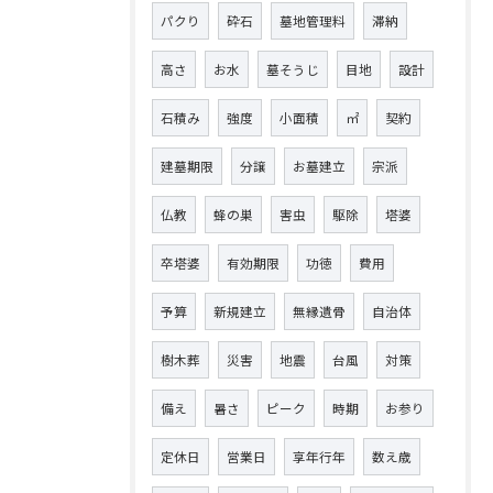
パクり
砕石
墓地管理料
滞納
高さ
お水
墓そうじ
目地
設計
石積み
強度
小面積
㎡
契約
建墓期限
分譲
お墓建立
宗派
仏教
蜂の巣
害虫
駆除
塔婆
卒塔婆
有効期限
功徳
費用
予算
新規建立
無縁遺骨
自治体
樹木葬
災害
地震
台風
対策
備え
暑さ
ピーク
時期
お参り
定休日
営業日
享年行年
数え歳