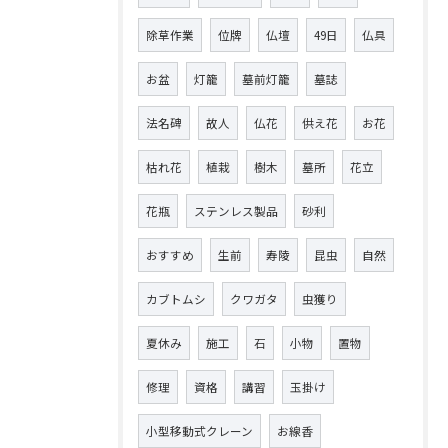
除草作業
位牌
仏壇
49日
仏具
お盆
灯籠
墓前灯籠
墓誌
法名碑
故人
仏花
供え花
お花
枯れ花
植栽
樹木
墓所
花立
花瓶
ステンレス製品
砂利
おすすめ
生前
寿陵
昆虫
自然
カブトムシ
クワガタ
虫獲り
夏休み
施工
石
小物
置物
修理
資格
講習
玉掛け
小型移動式クレーン
お線香