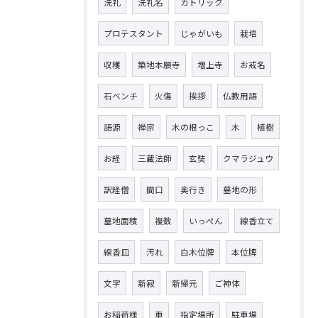
洗礼
洗礼名
カトリック
プロテスタント
じゃがいも
栽培
収穫
築地本願寺
増上寺
お戒名
石ベンチ
火傷
挨拶
仏教用語
語源
禅宗
木の根っこ
木
植樹
お経
三蔵法師
玄奘
クマラジュウ
訳経僧
間口
奥行き
墓地の形
墓地面積
複数
いっぺん
線香立て
線香皿
汚れ
白木位牌
本位牌
文字
新寂
新帰元
ご神体
お稲荷様
車
指定場所
駐車場