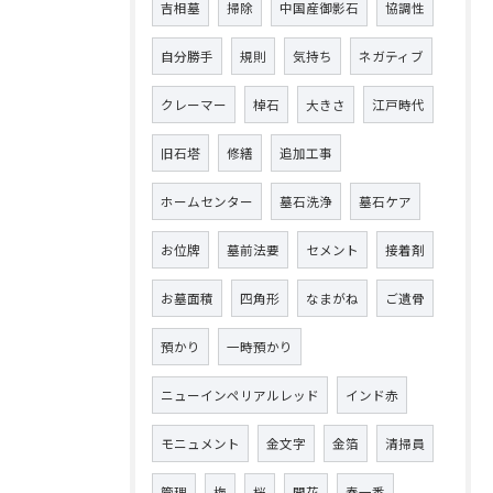
吉相墓
掃除
中国産御影石
協調性
自分勝手
規則
気持ち
ネガティブ
クレーマー
棹石
大きさ
江戸時代
旧石塔
修繕
追加工事
ホームセンター
墓石洗浄
墓石ケア
お位牌
墓前法要
セメント
接着剤
お墓面積
四角形
なまがね
ご遺骨
預かり
一時預かり
ニューインペリアルレッド
インド赤
モニュメント
金文字
金箔
清掃員
管理
梅
桜
開花
春一番