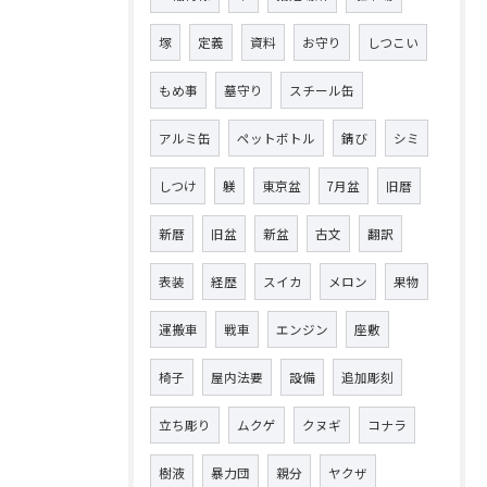
塚
定義
資料
お守り
しつこい
もめ事
墓守り
スチール缶
アルミ缶
ペットボトル
錆び
シミ
しつけ
躾
東京盆
7月盆
旧暦
新暦
旧盆
新盆
古文
翻訳
表装
経歴
スイカ
メロン
果物
運搬車
戦車
エンジン
座敷
椅子
屋内法要
設備
追加彫刻
立ち彫り
ムクゲ
クヌギ
コナラ
樹液
暴力団
親分
ヤクザ