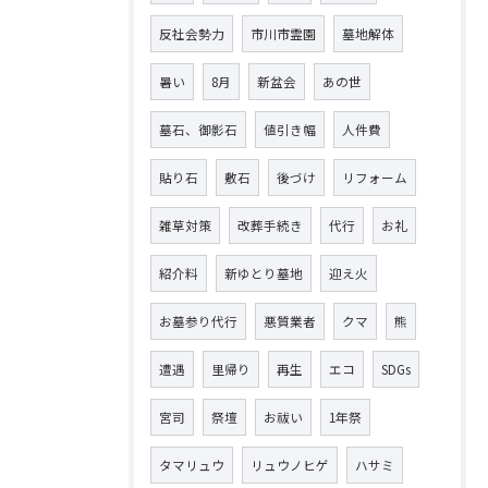
反社会勢力
市川市霊園
墓地解体
暑い
8月
新盆会
あの世
墓石、御影石
値引き幅
人件費
貼り石
敷石
後づけ
リフォーム
雑草対策
改葬手続き
代行
お礼
紹介料
新ゆとり墓地
迎え火
お墓参り代行
悪質業者
クマ
熊
遭遇
里帰り
再生
エコ
SDGs
宮司
祭壇
お祓い
1年祭
タマリュウ
リュウノヒゲ
ハサミ