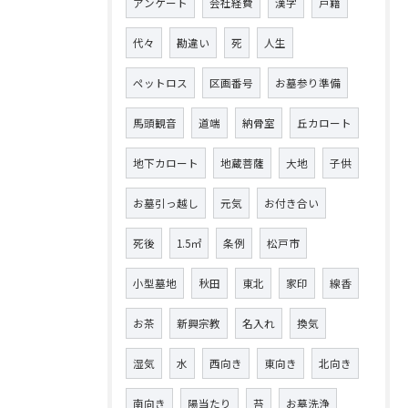
アンケート
会社経費
漢字
戸籍
代々
勘違い
死
人生
ペットロス
区画番号
お墓参り準備
馬頭観音
道端
納骨室
丘カロート
地下カロート
地蔵菩薩
大地
子供
お墓引っ越し
元気
お付き合い
死後
1.5㎡
条例
松戸市
小型墓地
秋田
東北
家印
線香
お茶
新興宗教
名入れ
換気
湿気
水
西向き
東向き
北向き
南向き
陽当たり
苔
お墓洗浄