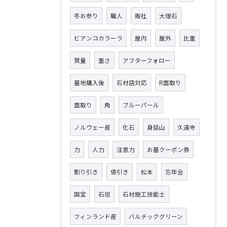
冬お参り
職人
販社
大理石
ビアンコカラーラ
屋内
屋外
比重
質量
重さ
アフターフォロー
墓地購入後
石材店対応
R面取り
面取り
角
ブルーパール
ノルウェー産
化石
身延山
久遠寺
力
人力
注意力
お墓クーポン券
割り引き
値引き
松本
忘年会
国宝
石垣
石材施工技能士
フィンランド産
バルチックグリーン