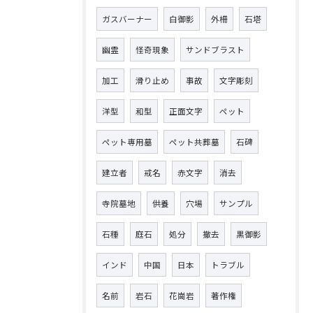
ガスバーナー
白御影
外柵
石塔
幽霊
怪奇現象
サンドブラスト
加工
滑り止め
事故
文字彫刻
洋型
和型
正面文字
ペット
ペット専用墓
ペット共葬墓
石碑
建立者
戒名
赤文字
消去
寺院墓地
供養
穴場
サンプル
石種
庭石
処分
撤去
黒御影
インド
中国
日本
トラブル
名前
岩石
花崗岩
著作権