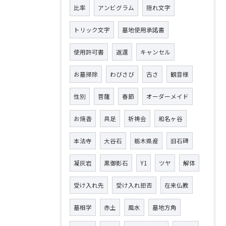
比率
アンビグラム
隠れ文字
トリック文字
墓地使用承諾書
使用許可書
返還
キャンセル
お墓掃除
わびさび
古さ
観音様
性別
菩薩
春節
オーダーメイド
お焼香
具足
祈祷会
和名ヶ谷
本法寺
大谷石
栃木県産
旧石碑
凝灰岩
黒御影石
Y1
ツヤ
解体
受け入れ先
受け入れ拒否
在来仏教
墓相学
赤土
風水
墓地方角