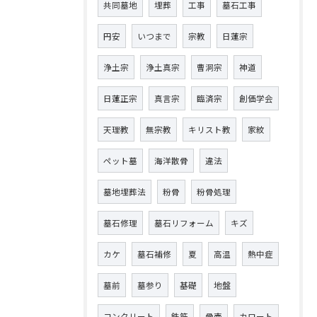
共同墓地
埋葬
工事
墓石工事
円安
いつまで
宗教
日蓮宗
浄土宗
浄土真宗
曹洞宗
神道
日蓮正宗
真言宗
臨済宗
創価学会
天理教
無宗教
キリスト教
家紋
ペット墓
海洋散骨
違法
墓地埋葬法
粉骨
粉骨処理
墓石修理
墓石リフォーム
キズ
カケ
墓石補修
夏
高温
熱中症
墓前
墓参り
基礎
地盤
コンクリート
鉄筋
骨壺
カロート