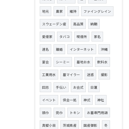
地元
農家
維持
ファイングレイン
スウェーデン産
高品質
納期
愛煙家
タバコ
喫煙所
家名
連名
離婚
インターネット
沖縄
宴会
シーミー
墓地お水
飲料水
工業用水
墓マイラー
迷惑
撮影
回忌
手伝い
お会式
日蓮
イベント
倶会一処
神式
神社
頭巾
兜巾
トキン
お墓専門用語
真壁小目
茨城県産
国産御影
冬