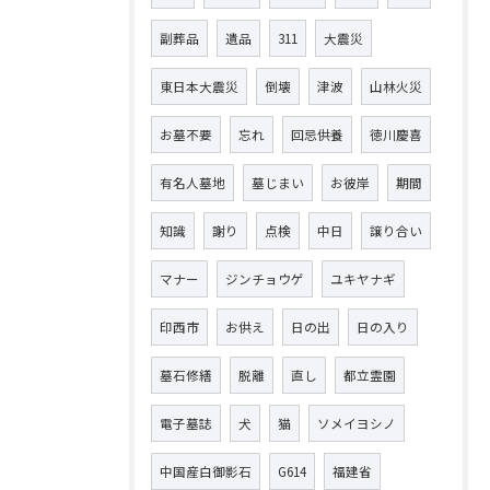
副葬品
遺品
311
大震災
東日本大震災
倒壊
津波
山林火災
お墓不要
忘れ
回忌供養
徳川慶喜
有名人墓地
墓じまい
お彼岸
期間
知識
謝り
点検
中日
譲り合い
マナー
ジンチョウゲ
ユキヤナギ
印西市
お供え
日の出
日の入り
墓石修繕
脱離
直し
都立霊園
電子墓誌
犬
猫
ソメイヨシノ
中国産白御影石
G614
福建省