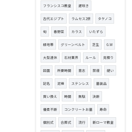
フランシスコ教皇
遅咲き
古代エジプト
ラムセス2世
タケノコ
旬
春野菜
カラス
いたずら
緑地帯
グリーンベルト
芝生
G.W
大型連休
石材業界
ルール
見積り
図面
所要時間
意志
禁煙
硬い
記名
泥棒
ステンレス
墓装品
買い換え
時間
無駄
決断
優柔不断
コンクリートお墓
寿命
個別式
合葬式
流行
新ローマ教皇