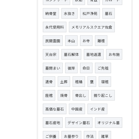
納骨堂
水抜き
松戸浄苑
墓石
永代使用料
メモリアルスクエア佐倉
民間霊園
本山
お寺
離檀
天台宗
墓石解体
墓地返還
お布施
墓閉まい
彼岸
命日
ご先祖
遺骨
土葬
棺桶
甕
寝棺
座棺
焼骨
骨出し
掘り起こし
高価な墓石
中国産
インド産
墓石産地
デザイン墓石
オリジナル墓
ご供養
お墓参り
作法
雑草