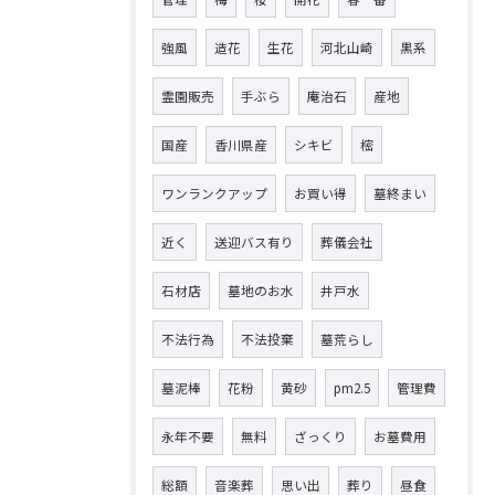
強風
造花
生花
河北山崎
黒系
霊園販売
手ぶら
庵治石
産地
国産
香川県産
シキビ
樒
ワンランクアップ
お買い得
墓終まい
近く
送迎バス有り
葬儀会社
石材店
墓地のお水
井戸水
不法行為
不法投棄
墓荒らし
墓泥棒
花粉
黄砂
pm2.5
管理費
永年不要
無料
ざっくり
お墓費用
総額
音楽葬
思い出
葬り
昼食