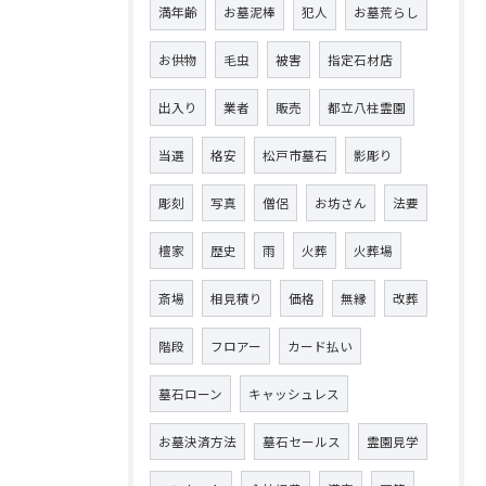
満年齢
お墓泥棒
犯人
お墓荒らし
お供物
毛虫
被害
指定石材店
出入り
業者
販売
都立八柱霊園
当選
格安
松戸市墓石
影彫り
彫刻
写真
僧侶
お坊さん
法要
檀家
歴史
雨
火葬
火葬場
斎場
相見積り
価格
無縁
改葬
階段
フロアー
カード払い
墓石ローン
キャッシュレス
お墓決済方法
墓石セールス
霊園見学