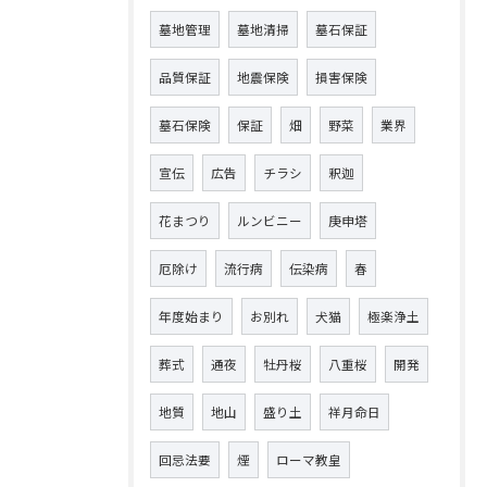
墓地管理
墓地清掃
墓石保証
品質保証
地震保険
損害保険
墓石保険
保証
畑
野菜
業界
宣伝
広告
チラシ
釈迦
花まつり
ルンビニー
庚申塔
厄除け
流行病
伝染病
春
年度始まり
お別れ
犬猫
極楽浄土
葬式
通夜
牡丹桜
八重桜
開発
地質
地山
盛り土
祥月命日
回忌法要
煙
ローマ教皇