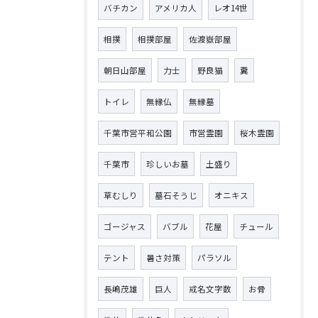
バチカン
アメリカ人
レオ14世
相撲
相撲部屋
佐渡嶽部屋
朝日山部屋
力士
野良猫
糞
トイレ
無縁仏
無縁墓
千葉市営平和公園
市営霊園
桜木霊園
千葉市
珍しいお墓
土盛り
草むしり
墓石そうじ
オニキス
ゴージャス
バブル
花屋
チュール
テント
暑さ対策
パラソル
長嶋茂雄
巨人
戒名文字数
お骨