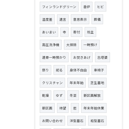
フィンランドグリーン
香炉
ヒビ
温度差
遺言
意思表示
葬儀
あいまい
寺
寄付
坊主
高圧洗浄機
大掃除
一時預け
遺骨一時預かり
お焚きあげ
古塔婆
祭り
祀る
身体不自由
車椅子
クリスチャン
年末年始
芝生墓地
乾燥
ゆず
冬至
新区画解放
新区画
待望
岩
年末年始休業
お問い合わせ
洋型墓石
和型墓石