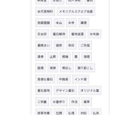
永代使用料
メモリアルスクエア佐倉
民間霊園
本山
お寺
離檀
天台宗
墓石解体
墓地返還
お布施
墓閉まい
彼岸
命日
ご先祖
遺骨
土葬
棺桶
甕
寝棺
座棺
焼骨
骨出し
掘り起こし
高価な墓石
中国産
インド産
墓石産地
デザイン墓石
オリジナル墓
ご供養
お墓参り
作法
雑草
除草作業
位牌
仏壇
49日
仏具