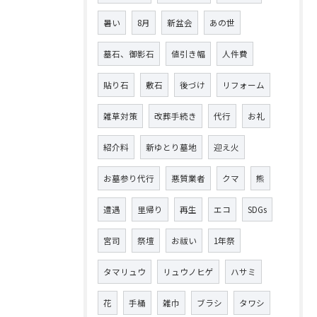
暑い
8月
新盆会
あの世
墓石、御影石
値引き幅
人件費
貼り石
敷石
後づけ
リフォーム
雑草対策
改葬手続き
代行
お礼
紹介料
新ゆとり墓地
迎え火
お墓参り代行
悪質業者
クマ
熊
遭遇
里帰り
再生
エコ
SDGs
宮司
祭壇
お祓い
1年祭
タマリュウ
リュウノヒゲ
ハサミ
花
手桶
雑巾
ブラシ
タワシ