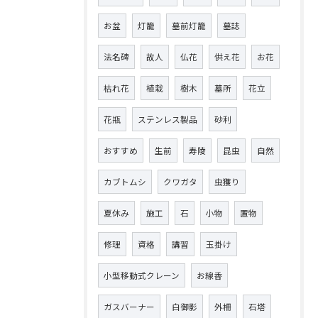
お盆
灯籠
墓前灯籠
墓誌
法名碑
故人
仏花
供え花
お花
枯れ花
植栽
樹木
墓所
花立
花瓶
ステンレス製品
砂利
おすすめ
生前
寿陵
昆虫
自然
カブトムシ
クワガタ
虫獲り
夏休み
施工
石
小物
置物
修理
資格
講習
玉掛け
小型移動式クレーン
お線香
ガスバーナー
白御影
外柵
石塔