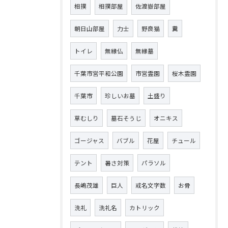
相撲
相撲部屋
佐渡嶽部屋
朝日山部屋
力士
野良猫
糞
トイレ
無縁仏
無縁墓
千葉市営平和公園
市営霊園
桜木霊園
千葉市
珍しいお墓
土盛り
草むしり
墓石そうじ
オニキス
ゴージャス
バブル
花屋
チュール
テント
暑さ対策
パラソル
長嶋茂雄
巨人
戒名文字数
お骨
洗礼
洗礼名
カトリック