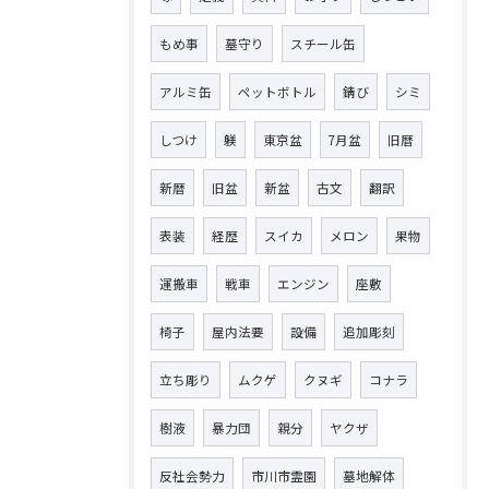
もめ事
墓守り
スチール缶
アルミ缶
ペットボトル
錆び
シミ
しつけ
躾
東京盆
7月盆
旧暦
新暦
旧盆
新盆
古文
翻訳
表装
経歴
スイカ
メロン
果物
運搬車
戦車
エンジン
座敷
椅子
屋内法要
設備
追加彫刻
立ち彫り
ムクゲ
クヌギ
コナラ
樹液
暴力団
親分
ヤクザ
反社会勢力
市川市霊園
墓地解体