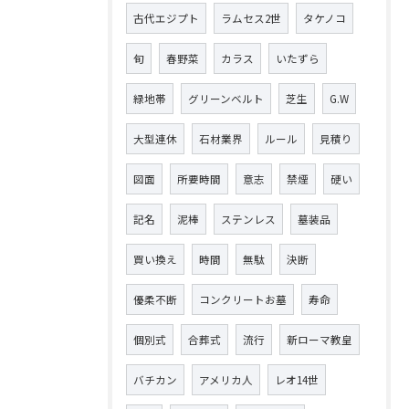
古代エジプト
ラムセス2世
タケノコ
旬
春野菜
カラス
いたずら
緑地帯
グリーンベルト
芝生
G.W
大型連休
石材業界
ルール
見積り
図面
所要時間
意志
禁煙
硬い
記名
泥棒
ステンレス
墓装品
買い換え
時間
無駄
決断
優柔不断
コンクリートお墓
寿命
個別式
合葬式
流行
新ローマ教皇
バチカン
アメリカ人
レオ14世