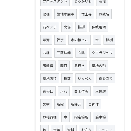
プロテスタント
じゃがいも
栽培
収穫
築地本願寺
増上寺
お戒名
石ベンチ
火傷
挨拶
仏教用語
語源
禅宗
木の根っこ
木
植樹
お経
三蔵法師
玄奘
クマラジュウ
訳経僧
間口
奥行き
墓地の形
墓地面積
複数
いっぺん
線香立て
線香皿
汚れ
白木位牌
本位牌
文字
新寂
新帰元
ご神体
お稲荷様
車
指定場所
駐車場
塚
定義
資料
お守り
しつこい