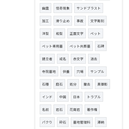
幽霊
怪奇現象
サンドブラスト
加工
滑り止め
事故
文字彫刻
洋型
和型
正面文字
ペット
ペット専用墓
ペット共葬墓
石碑
建立者
戒名
赤文字
消去
寺院墓地
供養
穴場
サンプル
石種
庭石
処分
撤去
黒御影
インド
中国
日本
トラブル
名前
岩石
花崗岩
著作権
パクり
砕石
墓地管理料
滞納