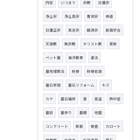
円安
いつまで
宗教
日蓮宗
浄土宗
浄土真宗
曹洞宗
神道
日蓮正宗
真言宗
臨済宗
創価学会
天理教
無宗教
キリスト教
家紋
ペット墓
海洋散骨
違法
墓地埋葬法
粉骨
粉骨処理
墓石修理
墓石リフォーム
キズ
カケ
墓石補修
夏
高温
熱中症
墓前
墓参り
基礎
地盤
コンクリート
鉄筋
骨壺
カロート
納骨堂
水抜き
松戸浄苑
墓石