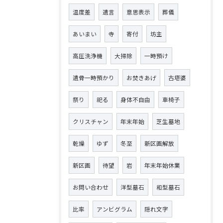
温度差
遺言
意思表示
葬儀
あいまい
寺
寄付
坊主
高圧洗浄機
大掃除
一時預け
遺骨一時預かり
お焚きあげ
古塔婆
祭り
祀る
身体不自由
車椅子
クリスチャン
年末年始
芝生墓地
乾燥
ゆず
冬至
新区画解放
新区画
待望
岩
年末年始休業
お問い合わせ
洋型墓石
和型墓石
比率
アンビグラム
隠れ文字