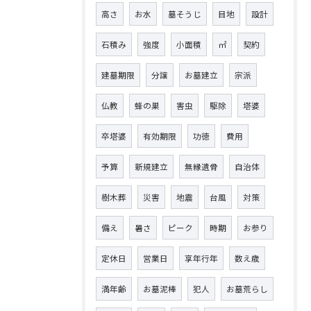
高さ
お水
墓そうじ
目地
設計
石積み
強度
小面積
㎡
契約
建墓期限
分譲
お墓建立
宗派
仏教
蜂の巣
害虫
駆除
塔婆
卒塔婆
有効期限
功徳
費用
予算
新規建立
無縁遺骨
自治体
樹木葬
災害
地震
台風
対策
備え
暑さ
ピーク
時期
お参り
定休日
営業日
享年行年
数え歳
満年齢
お墓泥棒
犯人
お墓荒らし