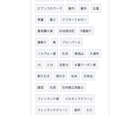
ビアンコカラーラ
屋内
屋外
比重
質量
重さ
アフターフォロー
墓地購入後
石材店対応
R面取り
面取り
角
ブルーパール
ノルウェー産
化石
身延山
久遠寺
力
人力
注意力
お墓クーポン券
割り引き
値引き
松本
忘年会
国宝
石垣
石材施工技能士
フィンランド産
バルチックグリーン
フィンランドグリーン
香炉
ヒビ