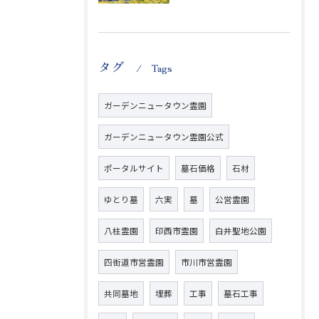
タグ
Tags
ガーデンニュータウン霊園
ガーデンニュータウン霊園公式
ポータルサイト
墓石価格
石材
ゆとり墓
六実
墓
公営霊園
八柱霊園
印西市霊園
白井聖地公園
四街道市営霊園
市川市営霊園
共同墓地
埋葬
工事
墓石工事