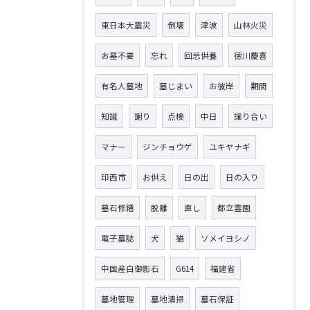
東日本大震災
倒壊
津波
山林火災
お墓不要
忘れ
回忌供養
徳川慶喜
有名人墓地
墓じまい
お彼岸
期間
知識
謝り
点検
中日
譲り合い
マナー
ジンチョウゲ
ユキヤナギ
印西市
お供え
日の出
日の入り
墓石修繕
脱離
直し
都立霊園
電子墓誌
犬
猫
ソメイヨシノ
中国産白御影石
G614
福建省
墓地管理
墓地清掃
墓石保証