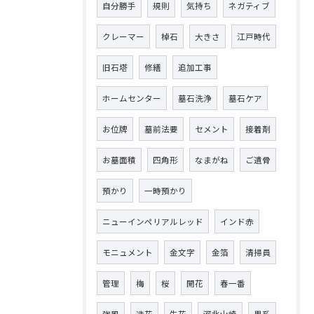
自分勝手
規則
気持ち
ネガティブ
クレーマー
棹石
大きさ
江戸時代
旧石塔
修繕
追加工事
ホームセンター
墓石洗浄
墓石ケア
お位牌
墓前法要
セメント
接着剤
お墓面積
四角形
なまがね
ご遺骨
預かり
一時預かり
ニューインペリアルレッド
インド赤
モニュメント
金文字
金箔
清掃員
管理
梅
桜
開花
春一番
強風
造花
生花
河北山崎
黒系