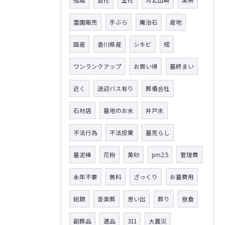
霊園販売
手ぶら
庵治石
産地
国産
香川県産
シキビ
樒
ワンランクアップ
お買い得
墓終まい
近く
送迎バス有り
葬儀会社
石材店
墓地のお水
井戸水
不法行為
不法投棄
墓荒らし
墓泥棒
花粉
黄砂
pm2.5
管理費
永年不要
無料
ざっくり
お墓費用
総額
音楽葬
思い出
葬り
昼食
副葬品
遺品
311
大震災