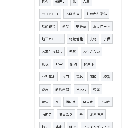
代々
勘違い
死
人生
ペットロス
区画番号
お墓参り準備
馬頭観音
道端
納骨室
丘カロート
地下カロート
地蔵菩薩
大地
子供
お墓引っ越し
元気
お付き合い
死後
1.5㎡
条例
松戸市
小型墓地
秋田
東北
家印
線香
お茶
新興宗教
名入れ
換気
湿気
水
西向き
東向き
北向き
南向き
陽当たり
苔
お墓洗浄
地元
農家
維持
ファイングレイン