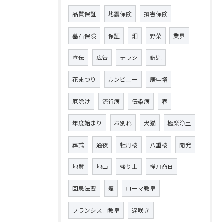
品質保証
地震保険
損害保険
墓石保険
保証
畑
野菜
業界
宣伝
広告
チラシ
釈迦
花まつり
ルンビニー
庚申塔
厄除け
流行病
伝染病
春
年度始まり
お別れ
犬猫
極楽浄土
葬式
通夜
牡丹桜
八重桜
開発
地質
地山
盛り土
祥月命日
回忌法要
煙
ローマ教皇
フランシスコ教皇
遅咲き