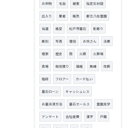
お供物
毛虫
被害
指定石材店
出入り
業者
販売
都立八柱霊園
当選
格安
松戸市墓石
影彫り
彫刻
写真
僧侶
お坊さん
法要
檀家
歴史
雨
火葬
火葬場
斎場
相見積り
価格
無縁
改葬
階段
フロアー
カード払い
墓石ローン
キャッシュレス
お墓決済方法
墓石セールス
霊園見学
アンケート
会社経費
漢字
戸籍