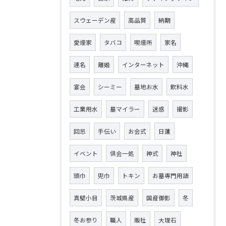
スウェーデン産
高品質
納期
愛煙家
タバコ
喫煙所
家名
連名
離婚
インターネット
沖縄
宴会
シーミー
墓地お水
飲料水
工業用水
墓マイラー
迷惑
撮影
回忌
手伝い
お会式
日蓮
イベント
倶会一処
神式
神社
頭巾
兜巾
トキン
お墓専門用語
真壁小目
茨城県産
国産御影
冬
冬お参り
職人
販社
大理石