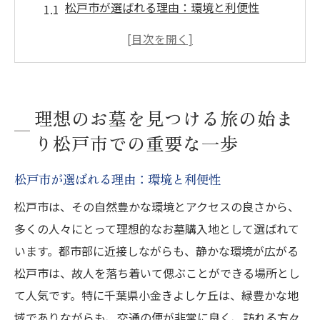
松戸市が選ばれる理由：環境と利便性
初めてのお墓探し：必要なステップ
松戸市での理想的なお墓探しのコツ
地域特有の墓地選びの特徴
歴史と文化を感じる松戸市のお墓
理想のお墓を見つける旅の始ま
松戸市での墓地イベントの利用方法
り松戸市での重要な一歩
松戸市でお墓購入を考える初めての方へのガイ
松戸市が選ばれる理由：環境と利便性
ド
松戸市でのお墓購入プロセス
松戸市は、その自然豊かな環境とアクセスの良さから、
多くの人々にとって理想的なお墓購入地として選ばれて
初めての方に知ってほしい基本情報
います。都市部に近接しながらも、静かな環境が広がる
松戸市の墓地選びで避けるべき落とし穴
松戸市は、故人を落ち着いて偲ぶことができる場所とし
お墓購入時の重要ポイント
て人気です。特に千葉県小金きよしケ丘は、緑豊かな地
松戸市で利用できるサポートサービス
域でありながらも、交通の便が非常に良く、訪れる方々