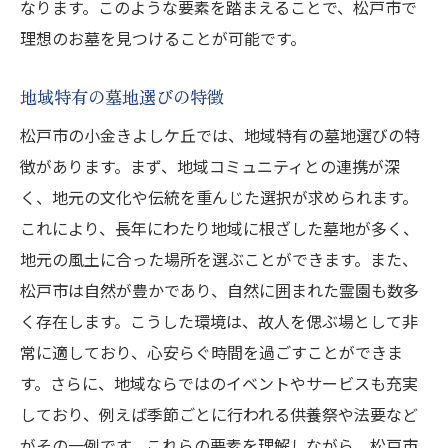
なります。このような要素を踏まえることで、松戸市で
お墓の種類と選び方のポイント
理想のお墓を見つけることが可能です。
価格帯別の墓地選びのコツ
松戸市内の墓地マップと特徴
地域特有の墓地選びの特徴
葬儀後の手続きについて
松戸市の小金きよしケ丘では、地域特有の墓地選びの特
お墓を選ぶ際の家族の意見を取り入れる
徴があります。まず、地域コミュニティとの連携が深
松戸市での安住の地選び自然とアクセスの魅力
く、地元の文化や伝統を重んじた選択が求められます。
これにより、長年にわたり地域に根ざした墓地が多く、
交通アクセスが良い松戸市の墓地
地元の風土に合った場所を選ぶことができます。また、
自然と利便性を兼ね備えた墓地選び
松戸市は自然が豊かであり、自然に囲まれた霊園も数多
アクセスが良いことでのメリット
く存在します。こうした環境は、故人を偲ぶ場として非
訪れやすいお墓選びの重要性
常に適しており、心安らぐ時間を過ごすことができま
松戸市ならではの魅力的な立地
す。さらに、地域ならではのイベントやサービスも充実
アクセスを重視した墓地選び
しており、例えば季節ごとに行われる供養祭や法要など
千葉県松戸市での理想のお墓購入ガイドの結論
がその一例です。これらの要素を理解しながら、松戸市