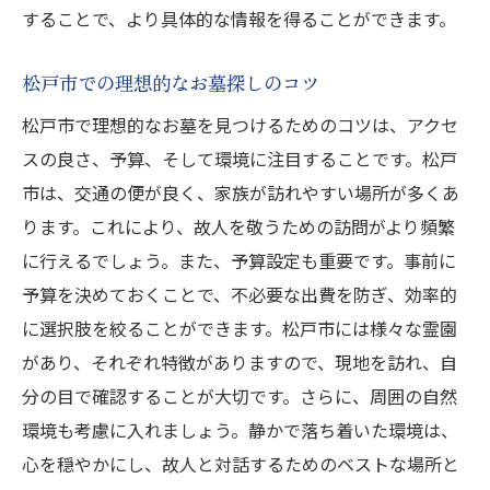
小金きよしケ丘での墓地イベント情報
することで、より具体的な情報を得ることができます。
理想のお墓を小金きよしケ丘で見つける
松戸市での理想的なお墓探しのコツ
小金きよしケ丘の墓地購入の流れ
松戸市で理想的なお墓を見つけるためのコツは、アクセ
後悔しない選択松戸市でのお墓購入ポイント
スの良さ、予算、そして環境に注目することです。松戸
購入前に確認すべきチェックリスト
市は、交通の便が良く、家族が訪れやすい場所が多くあ
納得のお墓を選ぶための基準
ります。これにより、故人を敬うための訪問がより頻繁
失敗しないための注意点
に行えるでしょう。また、予算設定も重要です。事前に
契約前の重要確認事項
予算を決めておくことで、不必要な出費を防ぎ、効率的
松戸市での評判の良い墓地紹介
に選択肢を絞ることができます。松戸市には様々な霊園
があり、それぞれ特徴がありますので、現地を訪れ、自
お墓購入後のメンテナンス方法
分の目で確認することが大切です。さらに、周囲の自然
松戸市で理想のお墓を選ぶために知っておくべ
環境も考慮に入れましょう。静かで落ち着いた環境は、
きこと
心を穏やかにし、故人と対話するためのベストな場所と
選ぶ前に知っておくべき基本