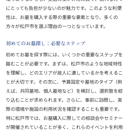
初めてでも安心の松戸市お墓購入ガイド
にとっても負担が少ないのが魅力です。このような利便
松戸市の自然豊かな環境で選ぶお墓購入の魅力
性は、お墓を購入する際の重要な要素となり、多くの
自然に囲まれた松戸市の墓地の魅力
方々が松戸市を選ぶ理由の一つとなっています。
環境がもたらす癒しの効果
初めてのお墓探し：必要なステップ
季節ごとの風景が楽しめるお墓選び
初めてお墓を探す際には、いくつかの重要なステップを
松戸市の自然と共生する墓地
踏むことが必要です。まずは、松戸市のような地域特性
松戸市ならではの自然豊かな墓地
を理解し、どのエリアが故人に適しているかを考えるこ
自然美を感じる松戸市のお墓選び
とが大切です。その次に、予算設定や墓地のタイプ（例
松戸市千葉県小金きよしケ丘での理想のお墓探
えば、共同墓地、個人墓地など）を検討し、選択肢を絞
し
り込むことが求められます。さらに、事前に訪問し、実
千葉県小金きよしケ丘の墓地の特徴
際の環境や施設の利用状況を確認することも重要です。
選択肢が豊富な小金きよしケ丘
特に松戸市では、お墓購入に際しての相談会やセミナー
エリア別の特徴と選ぶポイント
が開催されていることが多く、これらのイベントを利用