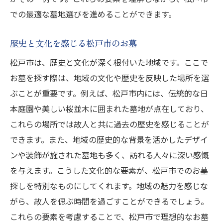
松戸市で理想のお墓を見つけるポイント総
での最適な墓地選びを進めることができます。
まとめ
歴史と文化を感じる松戸市のお墓
購入後の満足度を高めるために
松戸市は、歴史と文化が深く根付いた地域です。ここで
理想のお墓を選ぶためのまとめ
お墓を探す際は、地域の文化や歴史を反映した場所を選
長く安心して眠るための選択
ぶことが重要です。例えば、松戸市内には、伝統的な日
松戸市の墓地選びで得た知識
本庭園や美しい桜並木に囲まれた墓地が点在しており、
未来を見据えた理想のお墓選び
これらの場所では故人と共に過去の歴史を感じることが
できます。また、地域の歴史的な背景を活かしたデザイ
ンや装飾が施された墓地も多く、訪れる人々に深い感慨
を与えます。こうした文化的な要素が、松戸市でのお墓
探しを特別なものにしてくれます。地域の魅力を感じな
がら、故人を偲ぶ時間を過ごすことができるでしょう。
これらの要素を考慮することで、松戸市で理想的なお墓