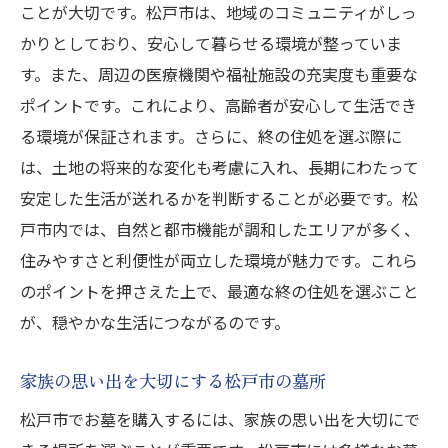
地域の評判を基にした選び方
ことが大切です。松戸市は、地域のコミュニティがしっ
訪問者の声を参考にするメリット
かりとしており、安心して暮らせる環境が整っていま
す。また、周辺の医療機関や福祉施設の充実度も重要な
見学で確認すべき具体的なポイント
ポイントです。これにより、高齢者が安心して生活でき
お墓の維持管理に関する知識
る環境が保証されます。さらに、終の住処を選ぶ際に
長期的な視点での選択基準
は、土地の将来的な変化も考慮に入れ、長期にわたって
購入後のサポート体制を重視
安定した生活が送れるかを判断することが必要です。松
戸市内では、自然と都市機能が調和したエリアが多く、
住みやすさと利便性が両立した環境が魅力です。これら
のポイントを押さえた上で、最適な終の住処を選ぶこと
が、穏やかな生活につながるのです。
家族の思い出を大切にする松戸市の墓所
松戸市でお墓を購入するには、家族の思い出を大切にで