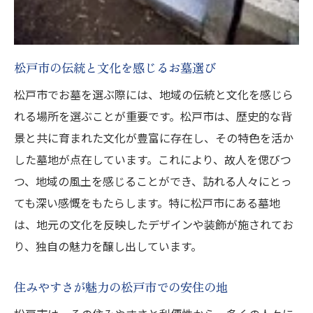
利便性が高い墓地の選び方
交通アクセスに注目した場所選び
周辺環境をチェックする方法
松戸市の伝統と文化を感じるお墓選び
家族が訪れやすい立地の重要性
松戸市でお墓を選ぶ際には、地域の伝統と文化を感じら
アクセスの良さと維持費の関係
れる場所を選ぶことが重要です。松戸市は、歴史的な背
交通手段が整ったエリアの魅力
景と共に育まれた文化が豊富に存在し、その特色を活か
環境の魅力を最大限活かす松戸市お墓購入ガイ
した墓地が点在しています。これにより、故人を偲びつ
ド
つ、地域の風土を感じることができ、訪れる人々にとっ
松戸市の自然と調和した墓所の選び方
ても深い感慨をもたらします。特に松戸市にある墓地
緑豊かで静かな環境を選ぶメリット
は、地元の文化を反映したデザインや装飾が施されてお
四季折々の変化を楽しめる場所選び
り、独自の魅力を醸し出しています。
地域コミュニティとの結びつき方
住みやすさが魅力の松戸市での安住の地
環境保全に配慮した墓地の探し方