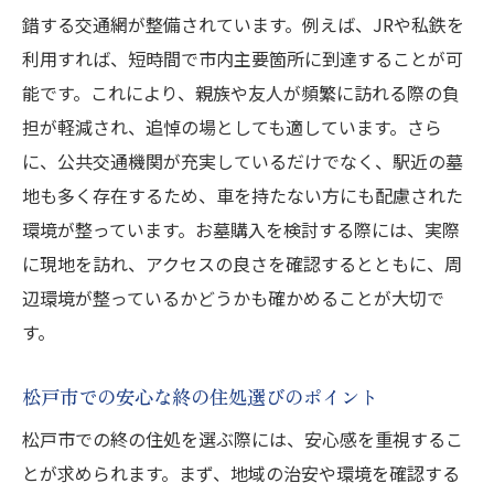
お墓購入に関する法令と手続き
錯する交通網が整備されています。例えば、JRや私鉄を
後悔しないための事前準備
利用すれば、短時間で市内主要箇所に到達することが可
地域の風習と文化を理解する
能です。これにより、親族や友人が頻繁に訪れる際の負
松戸市での理想のお墓選びで大切な人を迎える
担が軽減され、追悼の場としても適しています。さら
準備
に、公共交通機関が充実しているだけでなく、駅近の墓
地も多く存在するため、車を持たない方にも配慮された
心をこめたお墓選びの心得
環境が整っています。お墓購入を検討する際には、実際
家族の希望を反映させる選び方
に現地を訪れ、アクセスの良さを確認するとともに、周
永代供養に関する最新情報
辺環境が整っているかどうかも確かめることが大切で
未来を見据えたお墓選びの視点
す。
感謝の気持ちを形にする方法
家族が集える場所としての墓所
松戸市での安心な終の住処選びのポイント
松戸市お墓購入スポットで最適な選択をする方
松戸市での終の住処を選ぶ際には、安心感を重視するこ
法
とが求められます。まず、地域の治安や環境を確認する