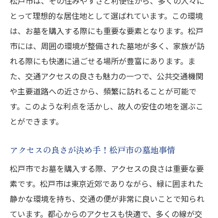
松戸市は、その住みやすさと利便性から、多くの人々に
地域文化を感じる墓所選択の意味
とって理想的な居住地として選ばれています。この環境
松戸市で安心してお墓を選ぶためのポイント解
は、お墓を購入する際にも重要な要素となります。松戸
説
市には、周囲の環境が整備された墓地が多く、家族が訪
契約時に確認しておくべき重要事項
れる際にも快適に過ごせる場所が豊富にあります。ま
将来の管理費用を見据えた選択
た、交通アクセスの良さも魅力の一つで、公共交通機関
法律に基づくお墓選びの手引き
や主要道路への近さから、頻繁に訪れることが可能で
信頼できる業者選びの秘訣
す。このような利点を活かし、故人の安住の地を選ぶこ
アフターケアの内容をチェック
とができます。
契約書の細かな確認ポイント
アクセスの良さが決め手！松戸市の墓地事情
松戸市のお墓購入で知っておくべき重要な要素
松戸市でお墓を購入する際、アクセスの良さは重要な要
墓地の種類と選び方の基準
素です。松戸市は東京近郊でありながら、緑に囲まれた
宗教や宗派に応じた選択肢
静かな環境を持ち、交通の便が非常に良いことで知られ
購入前に考慮すべき家族のニーズ
ています。都心からのアクセスも快適で、多くの線が交