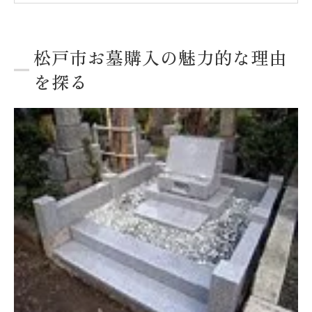
松戸市での安心な終の住処選びのポイント
家族の思い出を大切にする松戸市の墓所
松戸市お墓購入の魅力的な理由
松戸市での墓所選びが生む心の安らぎ
を探る
松戸市で理想のお墓を見つけるためのステップ
予算に応じたお墓選びの第一歩
理想の立地を見極める方法
見学時に注意すべきポイント
家族に合った環境を選ぶ秘訣
地元の評判をリサーチする重要性
長期的なメンテナンスを考慮した選び方
立地とアクセスの良さが決め手松戸市の墓所選
び