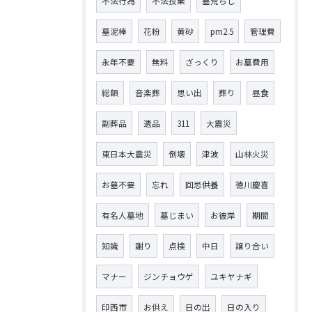
不法行為
不法投棄
墓荒らし
墓泥棒
花粉
黄砂
pm2.5
管理費
永年不要
無料
ざっくり
お墓費用
総額
音楽葬
思い出
葬り
昼食
副葬品
遺品
311
大震災
東日本大震災
倒壊
津波
山林火災
お墓不要
忘れ
回忌供養
徳川慶喜
有名人墓地
墓じまい
お彼岸
期間
知識
謝り
点検
中日
譲り合い
マナー
ジンチョウゲ
ユキヤナギ
印西市
お供え
日の出
日の入り