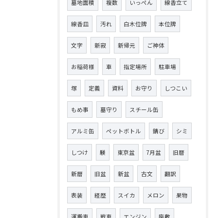
墓地面積
複数
いっぺん
線香立て
線香皿
汚れ
白木位牌
本位牌
文字
新寂
新帰元
ご神体
お稲荷様
車
指定場所
駐車場
塚
定義
資料
お守り
しつこい
もめ事
墓守り
スチール缶
アルミ缶
ペットボトル
錆び
シミ
しつけ
躾
東京盆
7月盆
旧暦
新暦
旧盆
新盆
古文
翻訳
表装
経歴
スイカ
メロン
果物
運搬車
戦車
エンジン
座敷