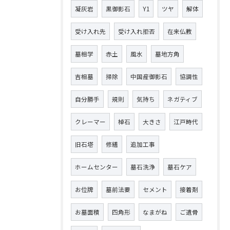
凝灰岩
黒御影石
Y1
ツヤ
解体
受け入れ先
受け入れ拒否
在来仏教
墓相学
赤土
風水
墓地方角
吉相墓
掃除
中国産御影石
協調性
自分勝手
規則
気持ち
ネガティブ
クレーマー
棹石
大きさ
江戸時代
旧石塔
修繕
追加工事
ホームセンター
墓石洗浄
墓石ケア
お位牌
墓前法要
セメント
接着剤
お墓面積
四角形
なまがね
ご遺骨