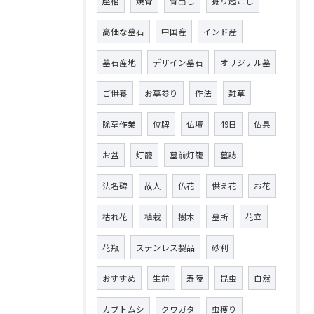
座棺
焼骨
骨出し
掘り起こし
高価な墓石
中国産
インド産
墓石産地
デザイン墓石
オリジナル墓
ご供養
お墓参り
作法
雑草
除草作業
位牌
仏壇
49日
仏具
お盆
灯籠
墓前灯籠
墓誌
法名碑
故人
仏花
供え花
お花
枯れ花
植栽
樹木
墓所
花立
花瓶
ステンレス製品
砂利
おすすめ
生前
寿陵
昆虫
自然
カブトムシ
クワガタ
虫獲り