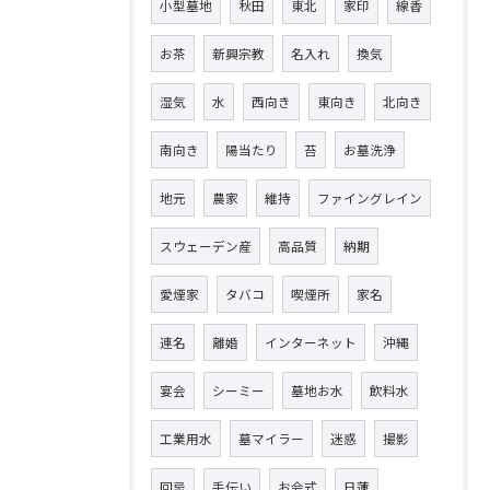
小型墓地
秋田
東北
家印
線香
お茶
新興宗教
名入れ
換気
湿気
水
西向き
東向き
北向き
南向き
陽当たり
苔
お墓洗浄
地元
農家
維持
ファイングレイン
スウェーデン産
高品質
納期
愛煙家
タバコ
喫煙所
家名
連名
離婚
インターネット
沖縄
宴会
シーミー
墓地お水
飲料水
工業用水
墓マイラー
迷惑
撮影
回忌
手伝い
お会式
日蓮