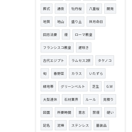
葬式
通夜
牡丹桜
八重桜
開発
地質
地山
盛り土
祥月命日
回忌法要
煙
ローマ教皇
フランシスコ教皇
遅咲き
古代エジプト
ラムセス2世
タケノコ
旬
春野菜
カラス
いたずら
緑地帯
グリーンベルト
芝生
G.W
大型連休
石材業界
ルール
見積り
図面
所要時間
意志
禁煙
硬い
記名
泥棒
ステンレス
墓装品