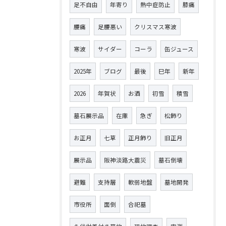
足不自由
年寄り
熱中症防止
膝痛
腰痛
足腰悪い
クリスマス寒波
寒波
サイダー
コーラ
缶ジュース
2025年
ブログ
最後
巳年
新年
2026
年賀状
お酒
初雪
積雪
墓石展示品
在庫
急ぎ
松飾り
お正月
七草
正月飾り
旧正月
展示品
阪神淡路大震災
墓石倒壊
避難
支持層
軟弱地盤
墓地開発
市役所
面倒
合祀墓