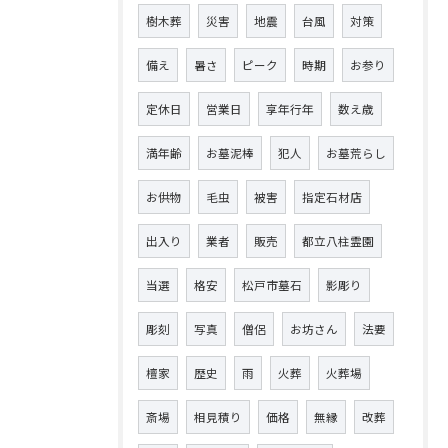
樹木葬
災害
地震
台風
対策
備え
暑さ
ピーク
時期
お参り
定休日
営業日
享年行年
数え歳
満年齢
お墓泥棒
犯人
お墓荒らし
お供物
毛虫
被害
指定石材店
出入り
業者
販売
都立八柱霊園
当選
格安
松戸市墓石
影彫り
彫刻
写真
僧侶
お坊さん
法要
檀家
歴史
雨
火葬
火葬場
斎場
相見積り
価格
無縁
改葬