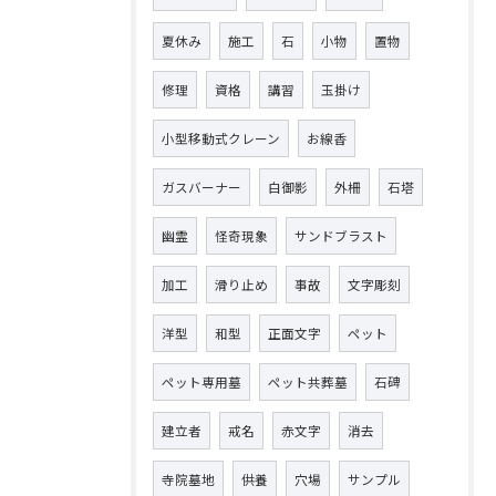
夏休み
施工
石
小物
置物
修理
資格
講習
玉掛け
小型移動式クレーン
お線香
ガスバーナー
白御影
外柵
石塔
幽霊
怪奇現象
サンドブラスト
加工
滑り止め
事故
文字彫刻
洋型
和型
正面文字
ペット
ペット専用墓
ペット共葬墓
石碑
建立者
戒名
赤文字
消去
寺院墓地
供養
穴場
サンプル