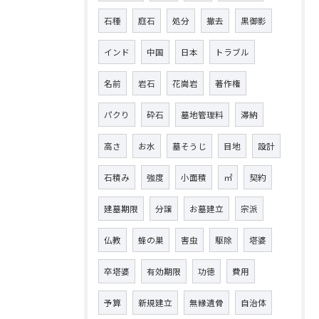
石種
庭石
処分
撤去
黒御影
インド
中国
日本
トラブル
名前
岩石
花崗岩
著作権
パクり
砕石
墓地管理料
滞納
高さ
お水
墓そうじ
目地
設計
石積み
強度
小面積
㎡
契約
建墓期限
分譲
お墓建立
宗派
仏教
蜂の巣
害虫
駆除
塔婆
卒塔婆
有効期限
功徳
費用
予算
新規建立
無縁遺骨
自治体