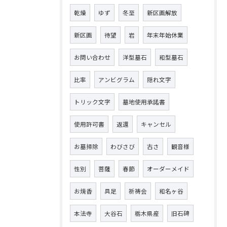
乾燥
ゆず
冬至
新区画解放
新区画
待望
岩
年末年始休業
お問い合わせ
洋型墓石
和型墓石
比率
アンビグラム
隠れ文字
トリック文字
墓地使用承諾書
使用許可書
返還
キャンセル
お墓掃除
わびさび
古さ
観音様
性別
菩薩
春節
オーダーメイド
お焼香
具足
祈祷会
和名ヶ谷
本法寺
大谷石
栃木県産
旧石碑