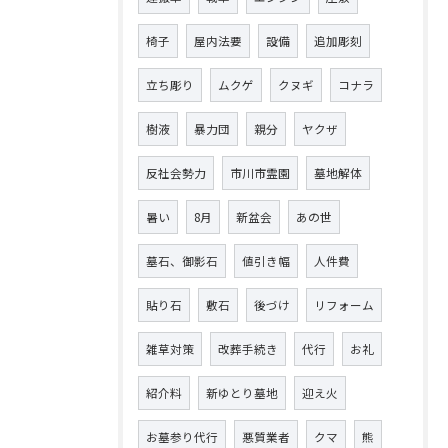
椅子
屋内法要
設備
追加彫刻
立ち彫り
ムクゲ
クヌギ
コナラ
樹液
暴力団
親分
ヤクザ
反社会勢力
市川市霊園
墓地解体
暑い
8月
新盆会
あの世
墓石、御影石
値引き幅
人件費
貼り石
敷石
後づけ
リフォーム
雑草対策
改葬手続き
代行
お礼
紹介料
新ゆとり墓地
迎え火
お墓参り代行
悪質業者
クマ
熊