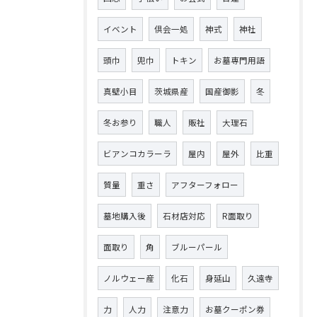
イベント
倶会一処
神式
神社
頭巾
兜巾
トキン
お墓専門用語
真壁小目
茨城県産
国産御影
冬
冬お参り
職人
販社
大理石
ビアンコカラーラ
屋内
屋外
比重
質量
重さ
アフターフォロー
墓地購入後
石材店対応
R面取り
面取り
角
ブルーパール
ノルウェー産
化石
身延山
久遠寺
力
人力
注意力
お墓クーポン券