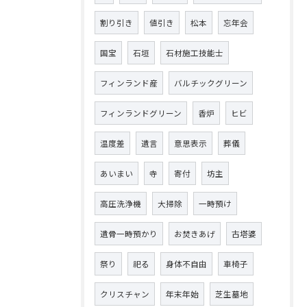
割り引き
値引き
松本
忘年会
国宝
石垣
石材施工技能士
フィンランド産
バルチックグリーン
フィンランドグリーン
香炉
ヒビ
温度差
遺言
意思表示
葬儀
あいまい
寺
寄付
坊主
高圧洗浄機
大掃除
一時預け
遺骨一時預かり
お焚きあげ
古塔婆
祭り
祀る
身体不自由
車椅子
クリスチャン
年末年始
芝生墓地