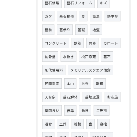
墓石修理
墓石リフォーム
キズ
カケ
墓石補修
夏
高温
熱中症
墓前
墓参り
基礎
地盤
コンクリート
鉄筋
骨壺
カロート
納骨堂
水抜き
松戸浄苑
墓石
永代使用料
メモリアルスクエア佐倉
民間霊園
本山
お寺
離檀
天台宗
墓石解体
墓地返還
お布施
墓閉まい
彼岸
命日
ご先祖
遺骨
土葬
棺桶
甕
寝棺