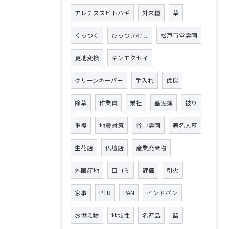
アレチヌスビトハギ
外来種
草
くっつく
ひっつきむし
松戸市営霊園
更地変換
キンモクセイ
グリーンキーパー
手入れ
伐採
除草
作業員
業社
墓泥簿
被り
重複
地震対策
谷中霊園
著名人墓
生花店
仏壇店
産業廃棄物
外国産地
口コミ
評価
引火
家事
PTR
PAN
インドパン
お供え物
地域性
名産品
諡