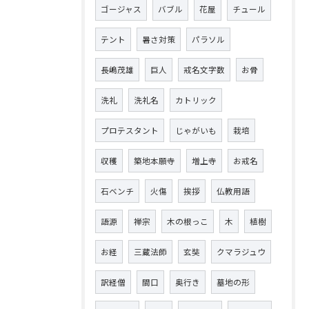
ゴージャス
バブル
花屋
チュール
テント
暑さ対策
パラソル
長嶋茂雄
巨人
戒名文字数
お骨
洗礼
洗礼名
カトリック
プロテスタント
じゃがいも
栽培
収穫
築地本願寺
増上寺
お戒名
石ベンチ
火傷
挨拶
仏教用語
語源
禅宗
木の根っこ
木
植樹
お経
三蔵法師
玄奘
クマラジュウ
訳経僧
間口
奥行き
墓地の形