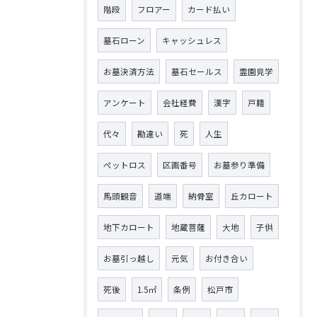
階段
フロアー
カード払い
墓石ローン
キャッシュレス
お墓決済方法
墓石セールス
霊園見学
アンケート
会社経費
漢字
戸籍
代々
勘違い
死
人生
ペットロス
区画番号
お墓参り準備
馬頭観音
道端
納骨室
丘カロート
地下カロート
地蔵菩薩
大地
子供
お墓引っ越し
元気
お付き合い
死後
1.5㎡
条例
松戸市