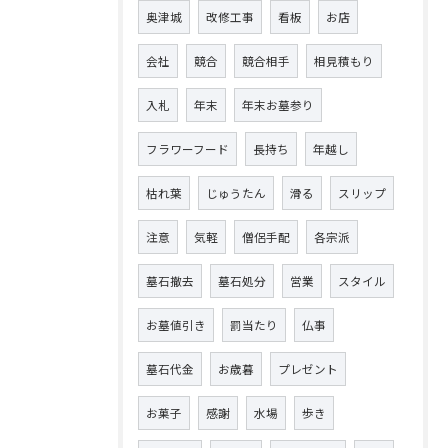
奥津城
改修工事
看板
お店
会社
競合
競合相手
相見積もり
入札
年末
年末お墓参り
フラワーフード
長持ち
年越し
枯れ葉
じゅうたん
滑る
スリップ
注意
気軽
僧侶手配
各宗派
墓石撤去
墓石処分
営業
スタイル
お墓値引き
罰当たり
仏事
墓石代金
お歳暮
プレゼント
お菓子
感謝
水場
歩き