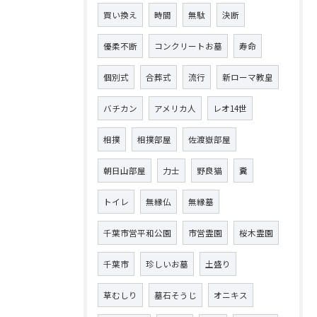
買い換え
時間
無駄
決断
優柔不断
コンクリートお墓
寿命
個別式
合葬式
流行
新ローマ教皇
バチカン
アメリカ人
レオ14世
相撲
相撲部屋
佐渡嶽部屋
朝日山部屋
力士
野良猫
糞
トイレ
無縁仏
無縁墓
千葉市営平和公園
市営霊園
桜木霊園
千葉市
珍しいお墓
土盛り
草むしり
墓石そうじ
オニキス