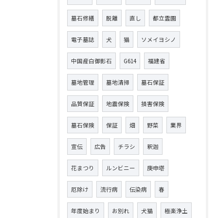
墓石修繕
脱離
直し
都立霊園
電子墓誌
犬
猫
ソメイヨシノ
中国産白御影石
G614
福建省
墓地管理
墓地清掃
墓石保証
品質保証
地震保険
損害保険
墓石保険
保証
畑
野菜
業界
宣伝
広告
チラシ
釈迦
花まつり
ルンビニー
庚申塔
厄除け
流行病
伝染病
春
年度始まり
お別れ
犬猫
極楽浄土