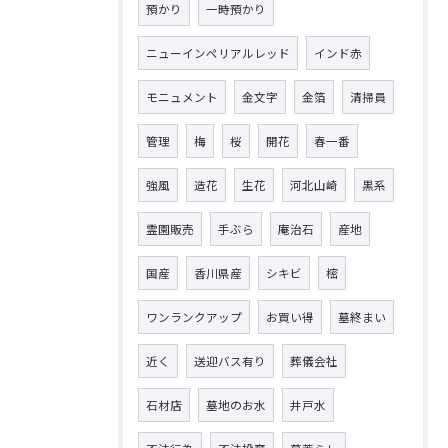
預かり
一時預かり
ニューインペリアルレッド
インド赤
モニュメント
金文字
金箔
清掃員
管理
梅
桜
開花
春一番
強風
造花
生花
河北山崎
黒系
霊園販売
手ぶら
庵治石
産地
国産
香川県産
シキビ
樒
ワンランクアップ
お買い得
墓終まい
近く
送迎バス有り
葬儀会社
石材店
墓地のお水
井戸水