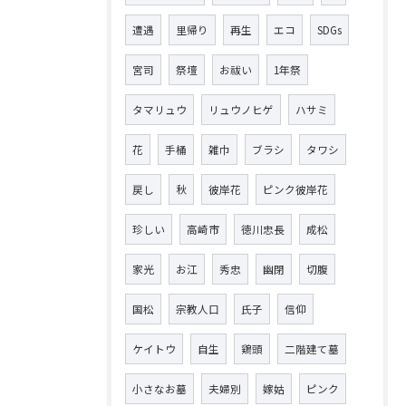
遭遇
里帰り
再生
エコ
SDGs
宮司
祭壇
お祓い
1年祭
タマリュウ
リュウノヒゲ
ハサミ
花
手桶
雑巾
ブラシ
タワシ
戻し
秋
彼岸花
ピンク彼岸花
珍しい
高崎市
徳川忠長
成松
家光
お江
秀忠
幽閉
切腹
国松
宗教人口
氏子
信仰
ケイトウ
自生
鶏頭
二階建て墓
小さなお墓
夫婦別
嫁姑
ピンク