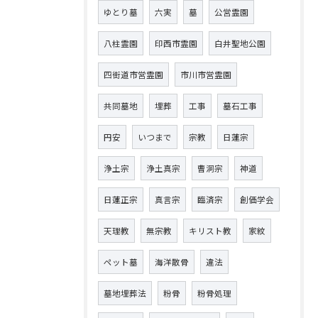
ゆとり墓
六実
墓
公営霊園
八柱霊園
印西市霊園
白井聖地公園
四街道市営霊園
市川市営霊園
共同墓地
埋葬
工事
墓石工事
円安
いつまで
宗教
日蓮宗
浄土宗
浄土真宗
曹洞宗
神道
日蓮正宗
真言宗
臨済宗
創価学会
天理教
無宗教
キリスト教
家紋
ペット墓
海洋散骨
違法
墓地埋葬法
粉骨
粉骨処理