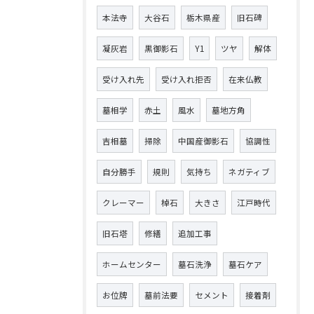
本法寺
大谷石
栃木県産
旧石碑
凝灰岩
黒御影石
Y1
ツヤ
解体
受け入れ先
受け入れ拒否
在来仏教
墓相学
赤土
風水
墓地方角
吉相墓
掃除
中国産御影石
協調性
自分勝手
規則
気持ち
ネガティブ
クレーマー
棹石
大きさ
江戸時代
旧石塔
修繕
追加工事
ホームセンター
墓石洗浄
墓石ケア
お位牌
墓前法要
セメント
接着剤