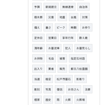
予算
新規建立
無縁遺骨
自治体
樹木葬
災害
地震
台風
対策
備え
暑さ
ピーク
時期
お参り
定休日
営業日
享年行年
数え歳
満年齢
お墓泥棒
犯人
お墓荒らし
お供物
毛虫
被害
指定石材店
出入り
業者
販売
都立八柱霊園
当選
格安
松戸市墓石
影彫り
彫刻
写真
僧侶
お坊さん
法要
檀家
歴史
雨
火葬
火葬場