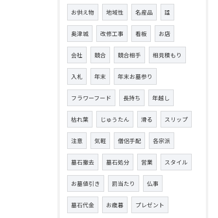
お供え物
地域性
名産品
諡
奥津城
改修工事
看板
お店
会社
競合
競合相手
相見積もり
入札
年末
年末お墓参り
フラワーフード
長持ち
年越し
枯れ葉
じゅうたん
滑る
スリップ
注意
気軽
僧侶手配
各宗派
墓石撤去
墓石処分
営業
スタイル
お墓値引き
罰当たり
仏事
墓石代金
お歳暮
プレゼント