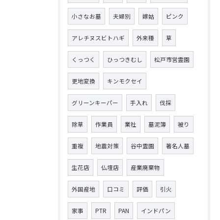
小さなお墓
夫婦別
嫁姑
ピンク
アレチヌスビトハギ
外来種
草
くっつく
ひっつきむし
松戸市営霊園
更地変換
キンモクセイ
グリーンキーパー
手入れ
伐採
除草
作業員
業社
墓泥簿
被り
重複
地震対策
谷中霊園
著名人墓
生花店
仏壇店
産業廃棄物
外国産地
口コミ
評価
引火
家事
PTR
PAN
インドパン