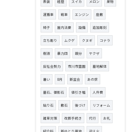
表装
経歴
スイカ
メロン
果物
運搬車
戦車
エンジン
座敷
椅子
屋内法要
設備
追加彫刻
立ち彫り
ムクゲ
クヌギ
コナラ
樹液
暴力団
親分
ヤクザ
反社会勢力
市川市霊園
墓地解体
暑い
8月
新盆会
あの世
墓石、御影石
値引き幅
人件費
貼り石
敷石
後づけ
リフォーム
雑草対策
改葬手続き
代行
お礼
紹介料
新ゆとり墓地
迎え火