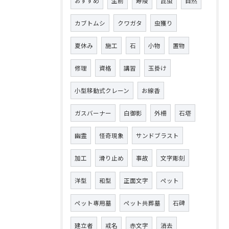
おすすめ
生前
寿陵
昆虫
自然
カブトムシ
クワガタ
虫獲り
夏休み
施工
石
小物
置物
修理
資格
講習
玉掛け
小型移動式クレーン
お線香
ガスバーナー
白御影
外柵
石塔
幽霊
怪奇現象
サンドブラスト
加工
滑り止め
事故
文字彫刻
洋型
和型
正面文字
ペット
ペット専用墓
ペット共葬墓
石碑
建立者
戒名
赤文字
消去