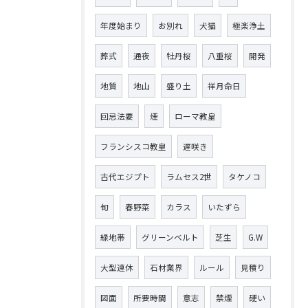
年度始まり
お別れ
犬猫
極楽浄土
葬式
通夜
牡丹桜
八重桜
開発
地質
地山
盛り土
祥月命日
回忌法要
煙
ローマ教皇
フランシスコ教皇
遅咲き
古代エジプト
ラムセス2世
タケノコ
旬
春野菜
カラス
いたずら
緑地帯
グリーンベルト
芝生
G.W
大型連休
石材業界
ルール
見積り
図面
所要時間
意志
禁煙
硬い