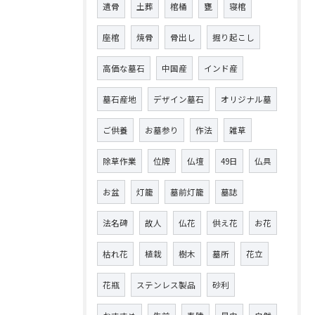
遺骨
土葬
棺桶
甕
寝棺
座棺
焼骨
骨出し
掘り起こし
高価な墓石
中国産
インド産
墓石産地
デザイン墓石
オリジナル墓
ご供養
お墓参り
作法
雑草
除草作業
位牌
仏壇
49日
仏具
お盆
灯籠
墓前灯籠
墓誌
法名碑
故人
仏花
供え花
お花
枯れ花
植栽
樹木
墓所
花立
花瓶
ステンレス製品
砂利