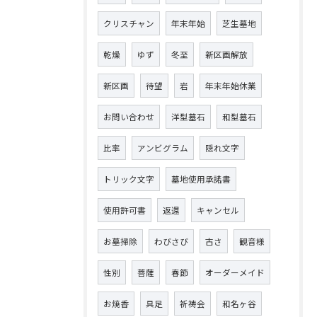
クリスチャン
年末年始
芝生墓地
乾燥
ゆず
冬至
新区画解放
新区画
待望
岩
年末年始休業
お問い合わせ
洋型墓石
和型墓石
比率
アンビグラム
隠れ文字
トリック文字
墓地使用承諾書
使用許可書
返還
キャンセル
お墓掃除
わびさび
古さ
観音様
性別
菩薩
春節
オーダーメイド
お焼香
具足
祈祷会
和名ヶ谷