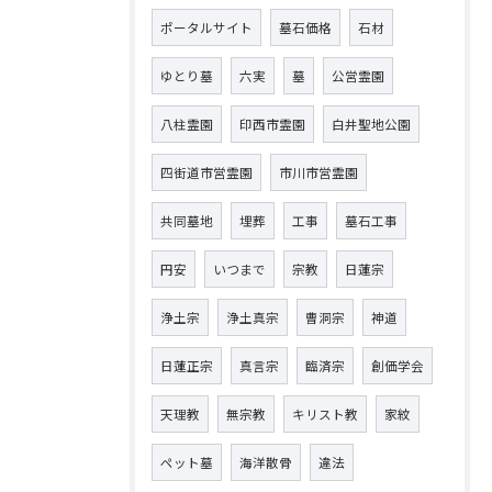
ポータルサイト
墓石価格
石材
ゆとり墓
六実
墓
公営霊園
八柱霊園
印西市霊園
白井聖地公園
四街道市営霊園
市川市営霊園
共同墓地
埋葬
工事
墓石工事
円安
いつまで
宗教
日蓮宗
浄土宗
浄土真宗
曹洞宗
神道
日蓮正宗
真言宗
臨済宗
創価学会
天理教
無宗教
キリスト教
家紋
ペット墓
海洋散骨
違法