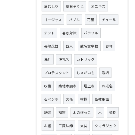
草むしり
墓石そうじ
オニキス
ゴージャス
バブル
花屋
チュール
テント
暑さ対策
パラソル
長嶋茂雄
巨人
戒名文字数
お骨
洗礼
洗礼名
カトリック
プロテスタント
じゃがいも
栽培
収穫
築地本願寺
増上寺
お戒名
石ベンチ
火傷
挨拶
仏教用語
語源
禅宗
木の根っこ
木
植樹
お経
三蔵法師
玄奘
クマラジュウ