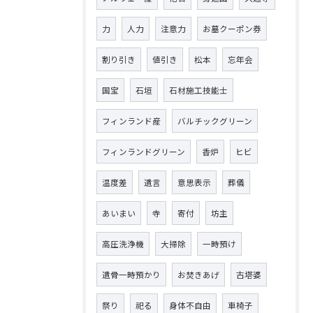
力
人力
注意力
お墓クーポン券
割り引き
値引き
松本
忘年会
国宝
石垣
石材施工技能士
フィンランド産
バルチックグリーン
フィンランドグリーン
香炉
ヒビ
温度差
遺言
意思表示
葬儀
あいまい
寺
寄付
坊主
高圧洗浄機
大掃除
一時預け
遺骨一時預かり
お焚きあげ
古塔婆
祭り
祀る
身体不自由
車椅子