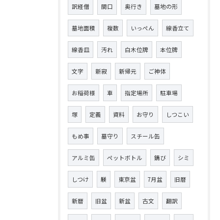
訳経僧
間口
奥行き
墓地の形
墓地面積
複数
いっぺん
線香立て
線香皿
汚れ
白木位牌
本位牌
文字
新寂
新帰元
ご神体
お稲荷様
車
指定場所
駐車場
塚
定義
資料
お守り
しつこい
もめ事
墓守り
スチール缶
アルミ缶
ペットボトル
錆び
シミ
しつけ
躾
東京盆
7月盆
旧暦
新暦
旧盆
新盆
古文
翻訳