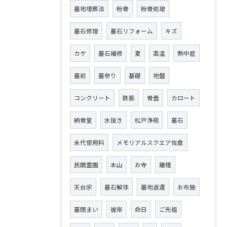
墓地埋葬法
粉骨
粉骨処理
墓石修理
墓石リフォーム
キズ
カケ
墓石補修
夏
高温
熱中症
墓前
墓参り
基礎
地盤
コンクリート
鉄筋
骨壺
カロート
納骨堂
水抜き
松戸浄苑
墓石
永代使用料
メモリアルスクエア佐倉
民間霊園
本山
お寺
離檀
天台宗
墓石解体
墓地返還
お布施
墓閉まい
彼岸
命日
ご先祖