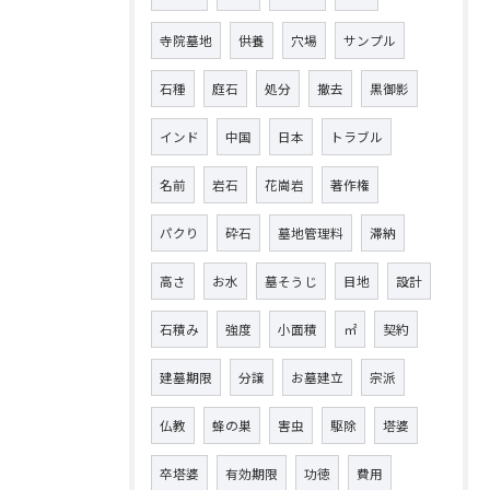
寺院墓地
供養
穴場
サンプル
石種
庭石
処分
撤去
黒御影
インド
中国
日本
トラブル
名前
岩石
花崗岩
著作権
パクり
砕石
墓地管理料
滞納
高さ
お水
墓そうじ
目地
設計
石積み
強度
小面積
㎡
契約
建墓期限
分譲
お墓建立
宗派
仏教
蜂の巣
害虫
駆除
塔婆
卒塔婆
有効期限
功徳
費用