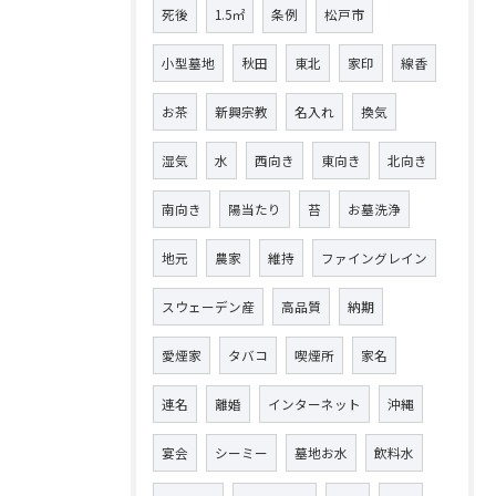
死後
1.5㎡
条例
松戸市
小型墓地
秋田
東北
家印
線香
お茶
新興宗教
名入れ
換気
湿気
水
西向き
東向き
北向き
南向き
陽当たり
苔
お墓洗浄
地元
農家
維持
ファイングレイン
スウェーデン産
高品質
納期
愛煙家
タバコ
喫煙所
家名
連名
離婚
インターネット
沖縄
宴会
シーミー
墓地お水
飲料水