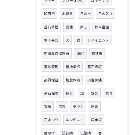
マナー
ジンチョウゲ
ユキヤナギ
印西市
お供え
日の出
日の入り
墓石修繕
脱離
直し
都立霊園
電子墓誌
犬
猫
ソメイヨシノ
中国産白御影石
G614
福建省
墓地管理
墓地清掃
墓石保証
品質保証
地震保険
損害保険
墓石保険
保証
畑
野菜
業界
宣伝
広告
チラシ
釈迦
花まつり
ルンビニー
庚申塔
厄除け
流行病
伝染病
春