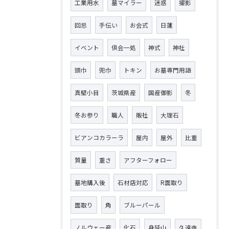
工業用水
墓マイラー
迷惑
撮影
回忌
手伝い
お会式
日蓮
イベント
倶会一処
神式
神社
頭巾
兜巾
トキン
お墓専門用語
真壁小目
茨城県産
国産御影
冬
冬お参り
職人
販社
大理石
ビアンコカラーラ
屋内
屋外
比重
質量
重さ
アフターフォロー
墓地購入後
石材店対応
R面取り
面取り
角
ブルーパール
ノルウェー産
化石
身延山
久遠寺