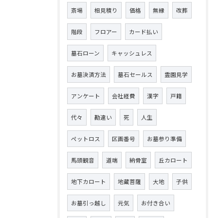
斎場
相見積り
価格
無縁
改葬
階段
フロアー
カード払い
墓石ローン
キャッシュレス
お墓決済方法
墓石セールス
霊園見学
アンケート
会社経費
漢字
戸籍
代々
勘違い
死
人生
ペットロス
区画番号
お墓参り準備
馬頭観音
道端
納骨室
丘カロート
地下カロート
地蔵菩薩
大地
子供
お墓引っ越し
元気
お付き合い