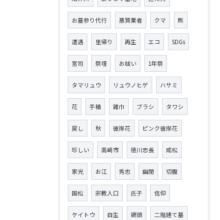
お墓参り代行
悪質業者
クマ
熊
遭遇
里帰り
再生
エコ
SDGs
宮司
祭壇
お祓い
1年祭
タマリュウ
リュウノヒゲ
ハサミ
花
手桶
雑巾
ブラシ
タワシ
戻し
秋
彼岸花
ピンク彼岸花
珍しい
高崎市
徳川忠長
成松
家光
お江
秀忠
幽閉
切腹
国松
宗教人口
氏子
信仰
ケイトウ
自生
鶏頭
二階建て墓