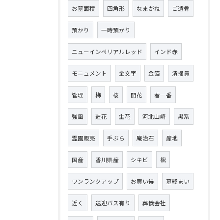
お墓面積
四角形
なまがね
ご遺骨
預かり
一時預かり
ニューインペリアルレッド
インド赤
モニュメント
金文字
金箔
清掃員
管理
梅
桜
開花
春一番
強風
造花
生花
河北山崎
黒系
霊園販売
手ぶら
庵治石
産地
国産
香川県産
シキビ
樒
ワンランクアップ
お買い得
墓終まい
近く
送迎バス有り
葬儀会社