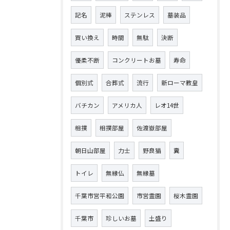
記名
泥棒
ステンレス
墓装品
買い換え
時間
無駄
決断
優柔不断
コンクリートお墓
寿命
個別式
合葬式
流行
新ローマ教皇
バチカン
アメリカ人
レオ14世
相撲
相撲部屋
佐渡嶽部屋
朝日山部屋
力士
野良猫
糞
トイレ
無縁仏
無縁墓
千葉市営平和公園
市営霊園
桜木霊園
千葉市
珍しいお墓
土盛り