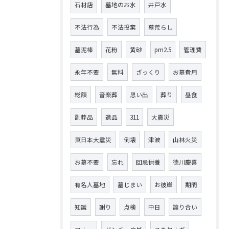
石材店
墓地のお水
井戸水
不法行為
不法投棄
墓荒らし
墓泥棒
花粉
黄砂
pm2.5
管理費
永年不要
無料
ざっくり
お墓費用
総額
音楽葬
思い出
葬り
昼食
副葬品
遺品
311
大震災
東日本大震災
倒壊
津波
山林火災
お墓不要
忘れ
回忌供養
徳川慶喜
有名人墓地
墓じまい
お彼岸
期間
知識
謝り
点検
中日
譲り合い