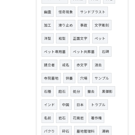
幽霊
怪奇現象
サンドブラスト
加工
滑り止め
事故
文字彫刻
洋型
和型
正面文字
ペット
ペット専用墓
ペット共葬墓
石碑
建立者
戒名
赤文字
消去
寺院墓地
供養
穴場
サンプル
石種
庭石
処分
撤去
黒御影
インド
中国
日本
トラブル
名前
岩石
花崗岩
著作権
パクり
砕石
墓地管理料
滞納