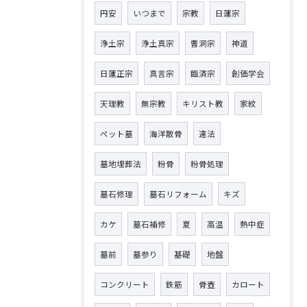
円安
いつまで
宗教
日蓮宗
浄土宗
浄土真宗
曹洞宗
神道
日蓮正宗
真言宗
臨済宗
創価学会
天理教
無宗教
キリスト教
家紋
ペット墓
海洋散骨
違法
墓地埋葬法
粉骨
粉骨処理
墓石修理
墓石リフォーム
キズ
カケ
墓石補修
夏
高温
熱中症
墓前
墓参り
基礎
地盤
コンクリート
鉄筋
骨壺
カロート