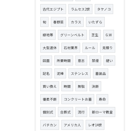
古代エジプト
ラムセス2世
タケノコ
旬
春野菜
カラス
いたずら
緑地帯
グリーンベルト
芝生
G.W
大型連休
石材業界
ルール
見積り
図面
所要時間
意志
禁煙
硬い
記名
泥棒
ステンレス
墓装品
買い換え
時間
無駄
決断
優柔不断
コンクリートお墓
寿命
個別式
合葬式
流行
新ローマ教皇
バチカン
アメリカ人
レオ14世