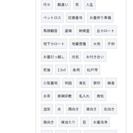
代々
勘違い
死
人生
ペットロス
区画番号
お墓参り準備
馬頭観音
道端
納骨室
丘カロート
地下カロート
地蔵菩薩
大地
子供
お墓引っ越し
元気
お付き合い
死後
1.5㎡
条例
松戸市
小型墓地
秋田
東北
家印
線香
お茶
新興宗教
名入れ
換気
湿気
水
西向き
東向き
北向き
南向き
陽当たり
苔
お墓洗浄