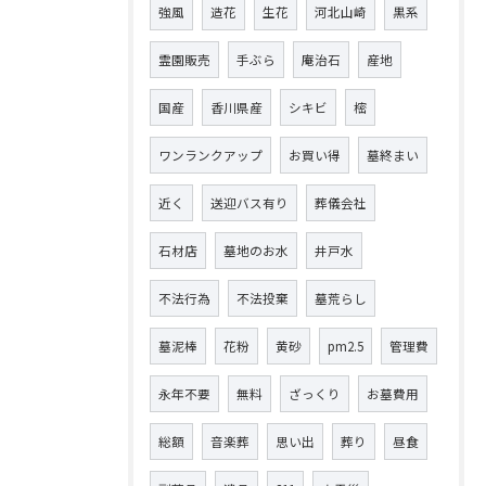
強風
造花
生花
河北山崎
黒系
霊園販売
手ぶら
庵治石
産地
国産
香川県産
シキビ
樒
ワンランクアップ
お買い得
墓終まい
近く
送迎バス有り
葬儀会社
石材店
墓地のお水
井戸水
不法行為
不法投棄
墓荒らし
墓泥棒
花粉
黄砂
pm2.5
管理費
永年不要
無料
ざっくり
お墓費用
総額
音楽葬
思い出
葬り
昼食