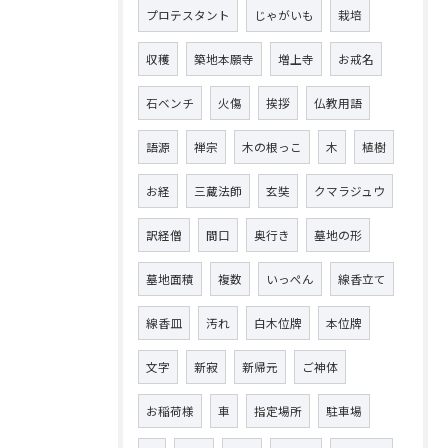
プロテスタント
じゃがいも
栽培
収穫
築地本願寺
増上寺
お戒名
石ベンチ
火傷
挨拶
仏教用語
語源
禅宗
木の根っこ
木
植樹
お経
三蔵法師
玄奘
クマラジュウ
訳経僧
間口
奥行き
墓地の形
墓地面積
複数
いっぺん
線香立て
線香皿
汚れ
白木位牌
本位牌
文字
新寂
新帰元
ご神体
お稲荷様
車
指定場所
駐車場