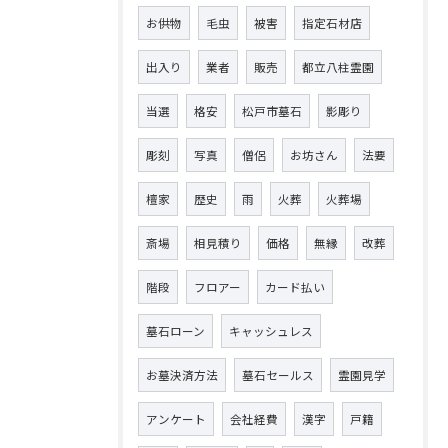
お供物
毛虫
被害
指定石材店
出入り
業者
販売
都立八柱霊園
当選
格安
松戸市墓石
影彫り
彫刻
写真
僧侶
お坊さん
法要
檀家
歴史
雨
火葬
火葬場
斎場
相見積り
価格
無縁
改葬
階段
フロアー
カード払い
墓石ローン
キャッシュレス
お墓決済方法
墓石セールス
霊園見学
アンケート
会社経費
漢字
戸籍