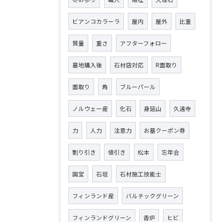
ビアンコカラーラ
屋内
屋外
比重
質量
重さ
アフターフォロー
墓地購入後
石材店対応
R面取り
面取り
角
ブルーパール
ノルウェー産
化石
身延山
久遠寺
力
人力
注意力
お墓クーポン券
割り引き
値引き
松本
忘年会
国宝
石垣
石材施工技能士
フィンランド産
バルチックグリーン
フィンランドグリーン
香炉
ヒビ