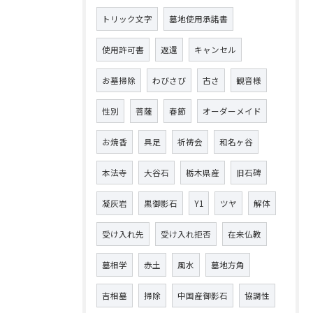
トリック文字
墓地使用承諾書
使用許可書
返還
キャンセル
お墓掃除
わびさび
古さ
観音様
性別
菩薩
春節
オーダーメイド
お焼香
具足
祈祷会
和名ヶ谷
本法寺
大谷石
栃木県産
旧石碑
凝灰岩
黒御影石
Y1
ツヤ
解体
受け入れ先
受け入れ拒否
在来仏教
墓相学
赤土
風水
墓地方角
吉相墓
掃除
中国産御影石
協調性