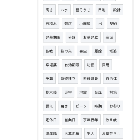
高さ
お水
墓そうじ
目地
設計
石積み
強度
小面積
㎡
契約
建墓期限
分譲
お墓建立
宗派
仏教
蜂の巣
害虫
駆除
塔婆
卒塔婆
有効期限
功徳
費用
予算
新規建立
無縁遺骨
自治体
樹木葬
災害
地震
台風
対策
備え
暑さ
ピーク
時期
お参り
定休日
営業日
享年行年
数え歳
満年齢
お墓泥棒
犯人
お墓荒らし