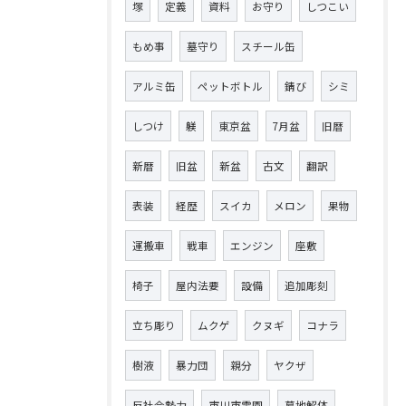
塚
定義
資料
お守り
しつこい
もめ事
墓守り
スチール缶
アルミ缶
ペットボトル
錆び
シミ
しつけ
躾
東京盆
7月盆
旧暦
新暦
旧盆
新盆
古文
翻訳
表装
経歴
スイカ
メロン
果物
運搬車
戦車
エンジン
座敷
椅子
屋内法要
設備
追加彫刻
立ち彫り
ムクゲ
クヌギ
コナラ
樹液
暴力団
親分
ヤクザ
反社会勢力
市川市霊園
墓地解体