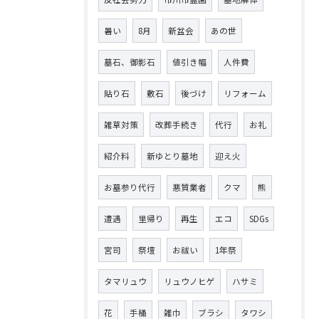
暑い
8月
新盆会
あの世
墓石、御影石
値引き幅
人件費
貼り石
敷石
後づけ
リフォーム
雑草対策
改葬手続き
代行
お礼
紹介料
新ゆとり墓地
迎え火
お墓参り代行
悪質業者
クマ
熊
遭遇
里帰り
再生
エコ
SDGs
宮司
祭壇
お祓い
1年祭
タマリュウ
リュウノヒゲ
ハサミ
花
手桶
雑巾
ブラシ
タワシ