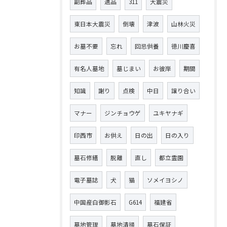
副葬品
遺品
311
大震災
東日本大震災
倒壊
津波
山林火災
お墓不要
忘れ
回忌供養
徳川慶喜
有名人墓地
墓じまい
お彼岸
期間
知識
謝り
点検
中日
譲り合い
マナー
ジンチョウゲ
ユキヤナギ
印西市
お供え
日の出
日の入り
墓石修繕
脱離
直し
都立霊園
電子墓誌
犬
猫
ソメイヨシノ
中国産白御影石
G614
福建省
墓地管理
墓地清掃
墓石保証