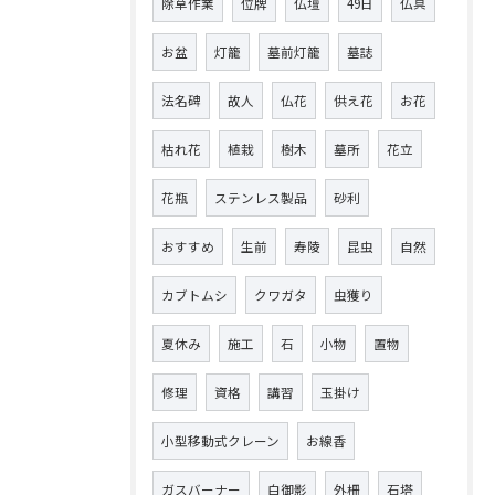
除草作業
位牌
仏壇
49日
仏具
お盆
灯籠
墓前灯籠
墓誌
法名碑
故人
仏花
供え花
お花
枯れ花
植栽
樹木
墓所
花立
花瓶
ステンレス製品
砂利
おすすめ
生前
寿陵
昆虫
自然
カブトムシ
クワガタ
虫獲り
夏休み
施工
石
小物
置物
修理
資格
講習
玉掛け
小型移動式クレーン
お線香
ガスバーナー
白御影
外柵
石塔