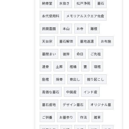
納骨堂
水抜き
松戸浄苑
墓石
永代使用料
メモリアルスクエア佐倉
民間霊園
本山
お寺
離檀
天台宗
墓石解体
墓地返還
お布施
墓閉まい
彼岸
命日
ご先祖
遺骨
土葬
棺桶
甕
寝棺
座棺
焼骨
骨出し
掘り起こし
高価な墓石
中国産
インド産
墓石産地
デザイン墓石
オリジナル墓
ご供養
お墓参り
作法
雑草