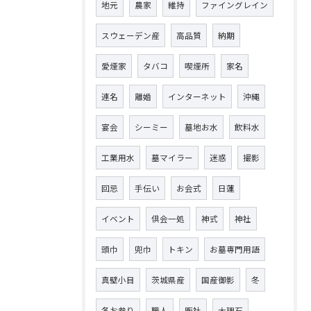
地元
農家
維持
ファイングレイン
スウェーデン産
高品質
納期
愛煙家
タバコ
喫煙所
家名
連名
離婚
インターネット
沖縄
宴会
シーミー
墓地お水
飲料水
工業用水
墓マイラー
迷惑
撮影
回忌
手伝い
お会式
日蓮
イベント
倶会一処
神式
神社
頭巾
兜巾
トキン
お墓専門用語
真壁小目
茨城県産
国産御影
冬
冬お参り
職人
販社
大理石