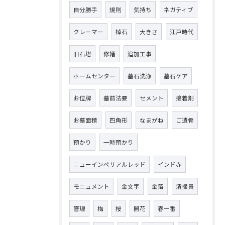
自分勝手
規則
気持ち
ネガティブ
クレーマー
棹石
大きさ
江戸時代
旧石塔
修繕
追加工事
ホームセンター
墓石洗浄
墓石ケア
お位牌
墓前法要
セメント
接着剤
お墓面積
四角形
なまがね
ご遺骨
預かり
一時預かり
ニューインペリアルレッド
インド赤
モニュメント
金文字
金箔
清掃員
管理
梅
桜
開花
春一番