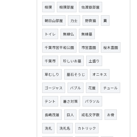
相撲
相撲部屋
佐渡嶽部屋
朝日山部屋
力士
野良猫
糞
トイレ
無縁仏
無縁墓
千葉市営平和公園
市営霊園
桜木霊園
千葉市
珍しいお墓
土盛り
草むしり
墓石そうじ
オニキス
ゴージャス
バブル
花屋
チュール
テント
暑さ対策
パラソル
長嶋茂雄
巨人
戒名文字数
お骨
洗礼
洗礼名
カトリック