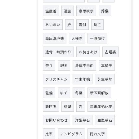
温度差
遺言
意思表示
葬儀
あいまい
寺
寄付
坊主
高圧洗浄機
大掃除
一時預け
遺骨一時預かり
お焚きあげ
古塔婆
祭り
祀る
身体不自由
車椅子
クリスチャン
年末年始
芝生墓地
乾燥
ゆず
冬至
新区画解放
新区画
待望
岩
年末年始休業
お問い合わせ
洋型墓石
和型墓石
比率
アンビグラム
隠れ文字