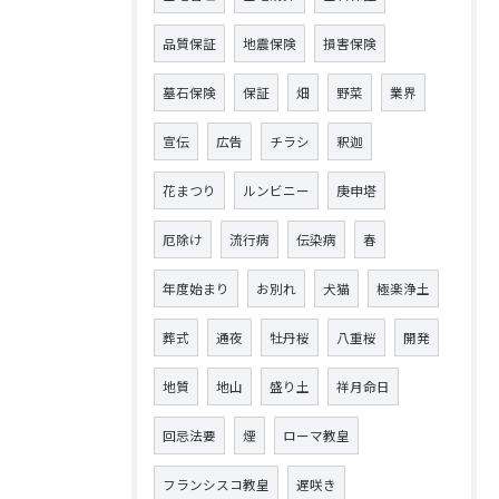
品質保証
地震保険
損害保険
墓石保険
保証
畑
野菜
業界
宣伝
広告
チラシ
釈迦
花まつり
ルンビニー
庚申塔
厄除け
流行病
伝染病
春
年度始まり
お別れ
犬猫
極楽浄土
葬式
通夜
牡丹桜
八重桜
開発
地質
地山
盛り土
祥月命日
回忌法要
煙
ローマ教皇
フランシスコ教皇
遅咲き