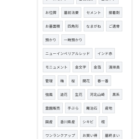
お位牌
墓前法要
セメント
接着剤
お墓面積
四角形
なまがね
ご遺骨
預かり
一時預かり
ニューインペリアルレッド
インド赤
モニュメント
金文字
金箔
清掃員
管理
梅
桜
開花
春一番
強風
造花
生花
河北山崎
黒系
霊園販売
手ぶら
庵治石
産地
国産
香川県産
シキビ
樒
ワンランクアップ
お買い得
墓終まい