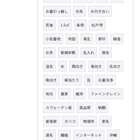
お墓引っ越し
元気
お付き合い
死後
1.5㎡
条例
松戸市
小型墓地
秋田
東北
家印
線香
お茶
新興宗教
名入れ
換気
湿気
水
西向き
東向き
北向き
南向き
陽当たり
苔
お墓洗浄
地元
農家
維持
ファイングレイン
スウェーデン産
高品質
納期
愛煙家
タバコ
喫煙所
家名
連名
離婚
インターネット
沖縄