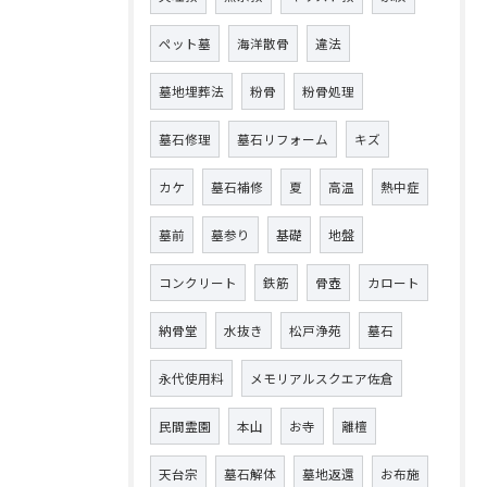
ペット墓
海洋散骨
違法
墓地埋葬法
粉骨
粉骨処理
墓石修理
墓石リフォーム
キズ
カケ
墓石補修
夏
高温
熱中症
墓前
墓参り
基礎
地盤
コンクリート
鉄筋
骨壺
カロート
納骨堂
水抜き
松戸浄苑
墓石
永代使用料
メモリアルスクエア佐倉
民間霊園
本山
お寺
離檀
天台宗
墓石解体
墓地返還
お布施