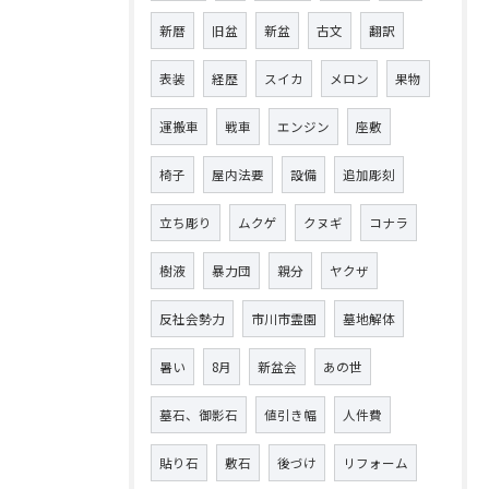
新暦
旧盆
新盆
古文
翻訳
表装
経歴
スイカ
メロン
果物
運搬車
戦車
エンジン
座敷
椅子
屋内法要
設備
追加彫刻
立ち彫り
ムクゲ
クヌギ
コナラ
樹液
暴力団
親分
ヤクザ
反社会勢力
市川市霊園
墓地解体
暑い
8月
新盆会
あの世
墓石、御影石
値引き幅
人件費
貼り石
敷石
後づけ
リフォーム