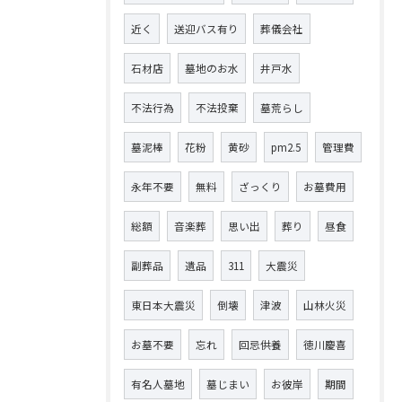
近く
送迎バス有り
葬儀会社
石材店
墓地のお水
井戸水
不法行為
不法投棄
墓荒らし
墓泥棒
花粉
黄砂
pm2.5
管理費
永年不要
無料
ざっくり
お墓費用
総額
音楽葬
思い出
葬り
昼食
副葬品
遺品
311
大震災
東日本大震災
倒壊
津波
山林火災
お墓不要
忘れ
回忌供養
徳川慶喜
有名人墓地
墓じまい
お彼岸
期間