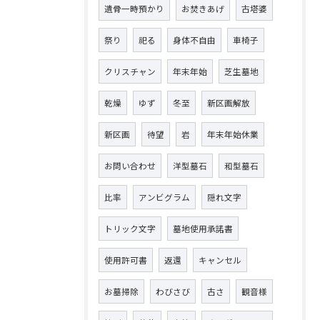
遺骨一時預かり
お焚きあげ
古塔婆
祭り
祀る
身体不自由
車椅子
クリスチャン
年末年始
芝生墓地
乾燥
ゆず
冬至
新区画解放
新区画
待望
岩
年末年始休業
お問い合わせ
洋型墓石
和型墓石
比率
アンビグラム
隠れ文字
トリック文字
墓地使用承諾書
使用許可書
返還
キャンセル
お墓掃除
わびさび
古さ
観音様