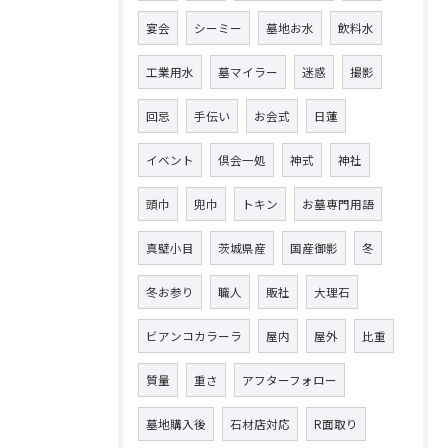
宴会
シーミー
墓地お水
飲料水
工業用水
墓マイラー
迷惑
撮影
回忌
手伝い
お会式
日蓮
イベント
倶会一処
神式
神社
頭巾
兜巾
トキン
お墓専門用語
真壁小目
茨城県産
国産御影
冬
冬お参り
職人
販社
大理石
ビアンコカラーラ
屋内
屋外
比重
質量
重さ
アフターフォロー
墓地購入後
石材店対応
R面取り