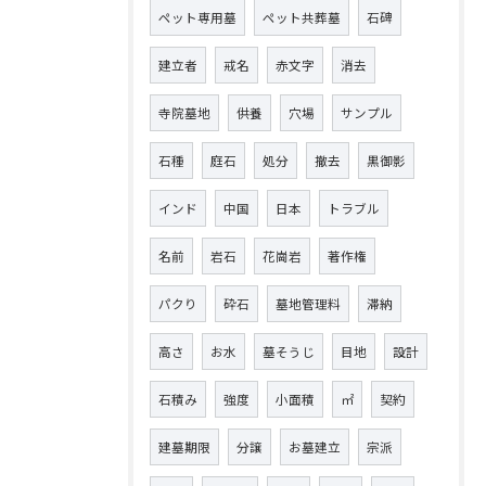
ペット専用墓
ペット共葬墓
石碑
建立者
戒名
赤文字
消去
寺院墓地
供養
穴場
サンプル
石種
庭石
処分
撤去
黒御影
インド
中国
日本
トラブル
名前
岩石
花崗岩
著作権
パクり
砕石
墓地管理料
滞納
高さ
お水
墓そうじ
目地
設計
石積み
強度
小面積
㎡
契約
建墓期限
分譲
お墓建立
宗派