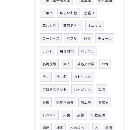
千葉市
珍しいお墓
土盛り
草むしり
墓石そうじ
オニキス
ゴージャス
バブル
花屋
チュール
テント
暑さ対策
パラソル
長嶋茂雄
巨人
戒名文字数
お骨
洗礼
洗礼名
カトリック
プロテスタント
じゃがいも
栽培
収穫
築地本願寺
増上寺
お戒名
石ベンチ
火傷
挨拶
仏教用語
語源
禅宗
木の根っこ
木
植樹