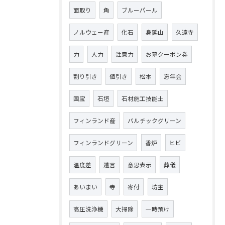
面取り
角
ブルーパール
ノルウェー産
化石
身延山
久遠寺
力
人力
注意力
お墓クーポン券
割り引き
値引き
松本
忘年会
国宝
石垣
石材施工技能士
フィンランド産
バルチックグリーン
フィンランドグリーン
香炉
ヒビ
温度差
遺言
意思表示
葬儀
あいまい
寺
寄付
坊主
高圧洗浄機
大掃除
一時預け