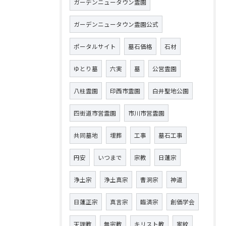
ガーデンニュータウン霊園
ガーデンニュータウン霊園公式
ポータルサイト
墓石価格
石材
ゆとり墓
六実
墓
公営霊園
八柱霊園
印西市霊園
白井聖地公園
四街道市営霊園
市川市営霊園
共同墓地
埋葬
工事
墓石工事
円安
いつまで
宗教
日蓮宗
浄土宗
浄土真宗
曹洞宗
神道
日蓮正宗
真言宗
臨済宗
創価学会
天理教
無宗教
キリスト教
家紋