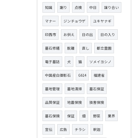
知識
謝り
点検
中日
譲り合い
マナー
ジンチョウゲ
ユキヤナギ
印西市
お供え
日の出
日の入り
墓石修繕
脱離
直し
都立霊園
電子墓誌
犬
猫
ソメイヨシノ
中国産白御影石
G614
福建省
墓地管理
墓地清掃
墓石保証
品質保証
地震保険
損害保険
墓石保険
保証
畑
野菜
業界
宣伝
広告
チラシ
釈迦