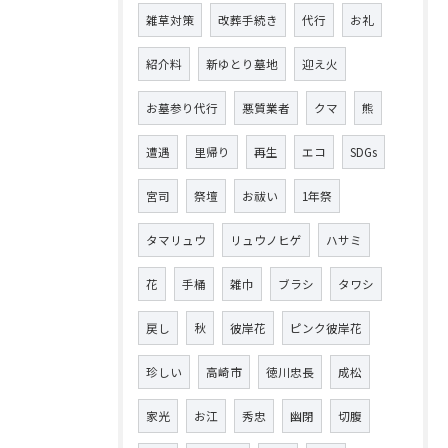
雑草対策
改葬手続き
代行
お礼
紹介料
新ゆとり墓地
迎え火
お墓参り代行
悪質業者
クマ
熊
遭遇
里帰り
再生
エコ
SDGs
宮司
祭壇
お祓い
1年祭
タマリュウ
リュウノヒゲ
ハサミ
花
手桶
雑巾
ブラシ
タワシ
戻し
秋
彼岸花
ピンク彼岸花
珍しい
高崎市
徳川忠長
成松
家光
お江
秀忠
幽閉
切腹