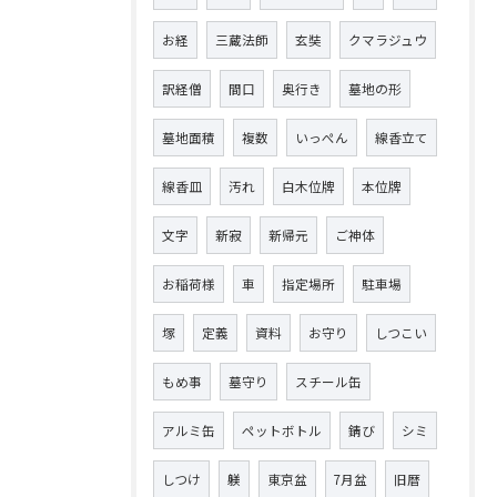
お経
三蔵法師
玄奘
クマラジュウ
訳経僧
間口
奥行き
墓地の形
墓地面積
複数
いっぺん
線香立て
線香皿
汚れ
白木位牌
本位牌
文字
新寂
新帰元
ご神体
お稲荷様
車
指定場所
駐車場
塚
定義
資料
お守り
しつこい
もめ事
墓守り
スチール缶
アルミ缶
ペットボトル
錆び
シミ
しつけ
躾
東京盆
7月盆
旧暦