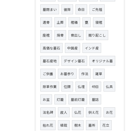
墓閉まい
彼岸
命日
ご先祖
遺骨
土葬
棺桶
甕
寝棺
座棺
焼骨
骨出し
掘り起こし
高価な墓石
中国産
インド産
墓石産地
デザイン墓石
オリジナル墓
ご供養
お墓参り
作法
雑草
除草作業
位牌
仏壇
49日
仏具
お盆
灯籠
墓前灯籠
墓誌
法名碑
故人
仏花
供え花
お花
枯れ花
植栽
樹木
墓所
花立