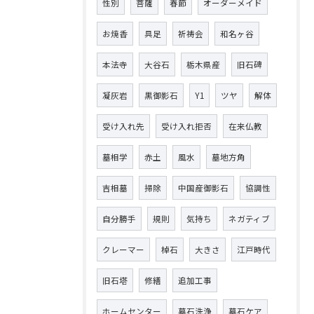
性別
菩薩
春節
オーダーメイド
お焼香
具足
祈祷会
和名ヶ谷
本法寺
大谷石
栃木県産
旧石碑
凝灰岩
黒御影石
Y1
ツヤ
解体
受け入れ先
受け入れ拒否
在来仏教
墓相学
赤土
風水
墓地方角
吉相墓
掃除
中国産御影石
協調性
自分勝手
規則
気持ち
ネガティブ
クレーマー
棹石
大きさ
江戸時代
旧石塔
修繕
追加工事
ホームセンター
墓石洗浄
墓石ケア