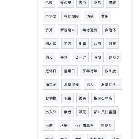
仏教
蜂の巣
害虫
駆除
塔婆
卒塔婆
有効期限
功徳
費用
予算
新規建立
無縁遺骨
自治体
樹木葬
災害
地震
台風
対策
備え
暑さ
ピーク
時期
お参り
定休日
営業日
享年行年
数え歳
満年齢
お墓泥棒
犯人
お墓荒らし
お供物
毛虫
被害
指定石材店
出入り
業者
販売
都立八柱霊園
当選
格安
松戸市墓石
影彫り
彫刻
写真
僧侶
お坊さん
法要