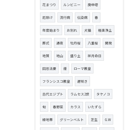
花まつり
ルンビニー
庚申塔
厄除け
流行病
伝染病
春
年度始まり
お別れ
犬猫
極楽浄土
葬式
通夜
牡丹桜
八重桜
開発
地質
地山
盛り土
祥月命日
回忌法要
煙
ローマ教皇
フランシスコ教皇
遅咲き
古代エジプト
ラムセス2世
タケノコ
旬
春野菜
カラス
いたずら
緑地帯
グリーンベルト
芝生
G.W