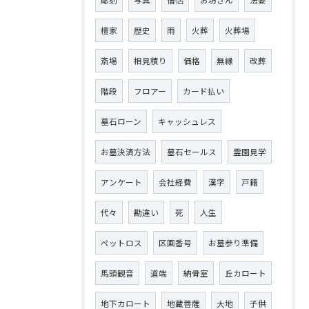
檀家
歴史
雨
火葬
火葬場
斎場
相見積り
価格
無縁
改葬
階段
フロアー
カード払い
墓石ローン
キャッシュレス
お墓決済方法
墓石セールス
霊園見学
アンケート
会社経費
漢字
戸籍
代々
勘違い
死
人生
ペットロス
区画番号
お墓参り準備
馬頭観音
道端
納骨室
丘カロート
地下カロート
地蔵菩薩
大地
子供