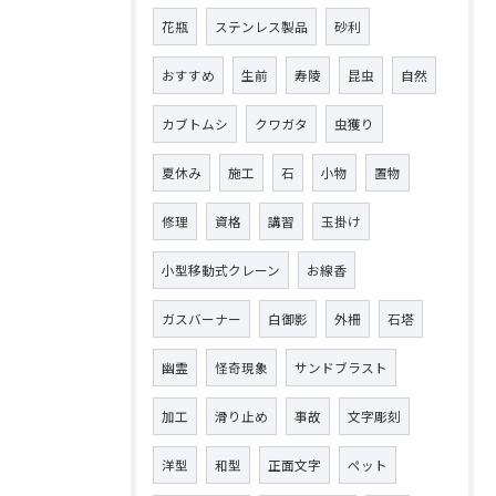
花瓶
ステンレス製品
砂利
おすすめ
生前
寿陵
昆虫
自然
カブトムシ
クワガタ
虫獲り
夏休み
施工
石
小物
置物
修理
資格
講習
玉掛け
小型移動式クレーン
お線香
ガスバーナー
白御影
外柵
石塔
幽霊
怪奇現象
サンドブラスト
加工
滑り止め
事故
文字彫刻
洋型
和型
正面文字
ペット