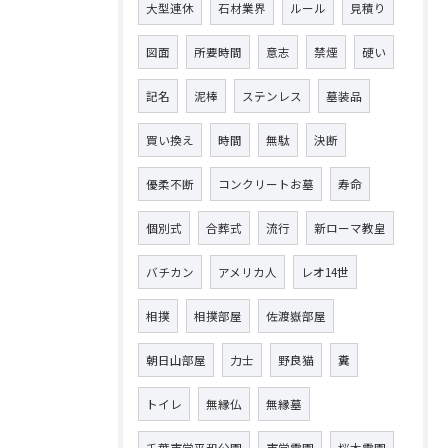
大型連休
石材業界
ルール
見積り
図面
所要時間
意志
禁煙
硬い
記名
泥棒
ステンレス
墓装品
買い換え
時間
無駄
決断
優柔不断
コンクリートお墓
寿命
個別式
合葬式
流行
新ローマ教皇
バチカン
アメリカ人
レオ14世
相撲
相撲部屋
佐渡嶽部屋
朝日山部屋
力士
野良猫
糞
トイレ
無縁仏
無縁墓
千葉市営平和公園
市営霊園
桜木霊園