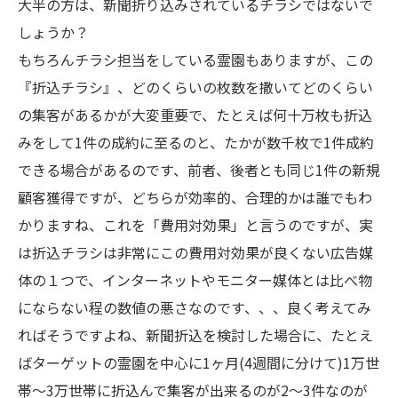
大半の方は、新聞折り込みされているチラシではないで
しょうか？
もちろんチラシ担当をしている霊園もありますが、この
『折込チラシ』、どのくらいの枚数を撒いてどのくらい
の集客があるかが大変重要で、たとえば何十万枚も折込
みをして1件の成約に至るのと、たかが数千枚で1件成約
できる場合があるのです、前者、後者とも同じ1件の新規
顧客獲得ですが、どちらが効率的、合理的かは誰でもわ
かりますね、これを「費用対効果」と言うのですが、実
は折込チラシは非常にこの費用対効果が良くない広告媒
体の１つで、インターネットやモニター媒体とは比べ物
にならない程の数値の悪さなのです、、、良く考えてみ
ればそうですよね、新聞折込を検討した場合に、たとえ
ばターゲットの霊園を中心に1ヶ月(4週間に分けて)1万世
帯～3万世帯に折込んで集客が出来るのが2～3件なのが