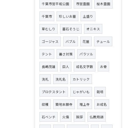
千葉市営平和公園
市営霊園
桜木霊園
千葉市
珍しいお墓
土盛り
草むしり
墓石そうじ
オニキス
ゴージャス
バブル
花屋
チュール
テント
暑さ対策
パラソル
長嶋茂雄
巨人
戒名文字数
お骨
洗礼
洗礼名
カトリック
プロテスタント
じゃがいも
栽培
収穫
築地本願寺
増上寺
お戒名
石ベンチ
火傷
挨拶
仏教用語