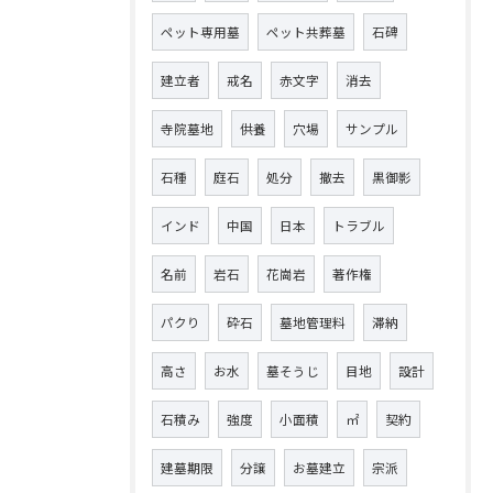
ペット専用墓
ペット共葬墓
石碑
建立者
戒名
赤文字
消去
寺院墓地
供養
穴場
サンプル
石種
庭石
処分
撤去
黒御影
インド
中国
日本
トラブル
名前
岩石
花崗岩
著作権
パクり
砕石
墓地管理料
滞納
高さ
お水
墓そうじ
目地
設計
石積み
強度
小面積
㎡
契約
建墓期限
分譲
お墓建立
宗派