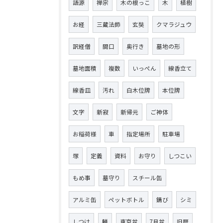
語源
禅宗
木の根っこ
木
植樹
お経
三蔵法師
玄奘
クマラジュウ
訳経僧
間口
奥行き
墓地の形
墓地面積
複数
いっぺん
線香立て
線香皿
汚れ
白木位牌
本位牌
文字
新寂
新帰元
ご神体
お稲荷様
車
指定場所
駐車場
塚
定義
資料
お守り
しつこい
もめ事
墓守り
スチール缶
アルミ缶
ペットボトル
錆び
シミ
しつけ
躾
東京盆
7月盆
旧暦