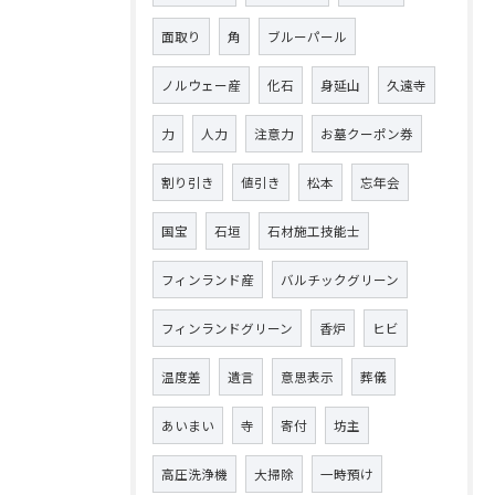
面取り
角
ブルーパール
ノルウェー産
化石
身延山
久遠寺
力
人力
注意力
お墓クーポン券
割り引き
値引き
松本
忘年会
国宝
石垣
石材施工技能士
フィンランド産
バルチックグリーン
フィンランドグリーン
香炉
ヒビ
温度差
遺言
意思表示
葬儀
あいまい
寺
寄付
坊主
高圧洗浄機
大掃除
一時預け