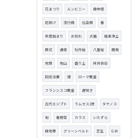
花まつり
ルンビニー
庚申塔
厄除け
流行病
伝染病
春
年度始まり
お別れ
犬猫
極楽浄土
葬式
通夜
牡丹桜
八重桜
開発
地質
地山
盛り土
祥月命日
回忌法要
煙
ローマ教皇
フランシスコ教皇
遅咲き
古代エジプト
ラムセス2世
タケノコ
旬
春野菜
カラス
いたずら
緑地帯
グリーンベルト
芝生
G.W