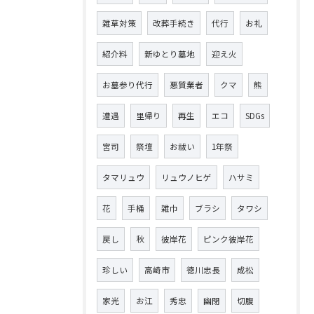
雑草対策
改葬手続き
代行
お礼
紹介料
新ゆとり墓地
迎え火
お墓参り代行
悪質業者
クマ
熊
遭遇
里帰り
再生
エコ
SDGs
宮司
祭壇
お祓い
1年祭
タマリュウ
リュウノヒゲ
ハサミ
花
手桶
雑巾
ブラシ
タワシ
戻し
秋
彼岸花
ピンク彼岸花
珍しい
高崎市
徳川忠長
成松
家光
お江
秀忠
幽閉
切腹