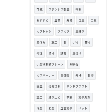
花瓶
ステンレス製品
砂利
おすすめ
生前
寿陵
昆虫
自然
カブトムシ
クワガタ
虫獲り
夏休み
施工
石
小物
置物
修理
資格
講習
玉掛け
小型移動式クレーン
お線香
ガスバーナー
白御影
外柵
石塔
幽霊
怪奇現象
サンドブラスト
加工
滑り止め
事故
文字彫刻
洋型
和型
正面文字
ペット