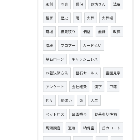
彫刻
写真
僧侶
お坊さん
法要
檀家
歴史
雨
火葬
火葬場
斎場
相見積り
価格
無縁
改葬
階段
フロアー
カード払い
墓石ローン
キャッシュレス
お墓決済方法
墓石セールス
霊園見学
アンケート
会社経費
漢字
戸籍
代々
勘違い
死
人生
ペットロス
区画番号
お墓参り準備
馬頭観音
道端
納骨室
丘カロート