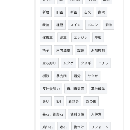
新暦
旧盆
新盆
古文
翻訳
表装
経歴
スイカ
メロン
果物
運搬車
戦車
エンジン
座敷
椅子
屋内法要
設備
追加彫刻
立ち彫り
ムクゲ
クヌギ
コナラ
樹液
暴力団
親分
ヤクザ
反社会勢力
市川市霊園
墓地解体
暑い
8月
新盆会
あの世
墓石、御影石
値引き幅
人件費
貼り石
敷石
後づけ
リフォーム