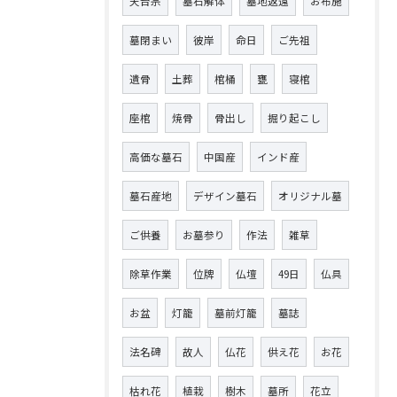
天台宗
墓石解体
墓地返還
お布施
墓閉まい
彼岸
命日
ご先祖
遺骨
土葬
棺桶
甕
寝棺
座棺
焼骨
骨出し
掘り起こし
高価な墓石
中国産
インド産
墓石産地
デザイン墓石
オリジナル墓
ご供養
お墓参り
作法
雑草
除草作業
位牌
仏壇
49日
仏具
お盆
灯籠
墓前灯籠
墓誌
法名碑
故人
仏花
供え花
お花
枯れ花
植栽
樹木
墓所
花立