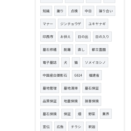
知識
謝り
点検
中日
譲り合い
マナー
ジンチョウゲ
ユキヤナギ
印西市
お供え
日の出
日の入り
墓石修繕
脱離
直し
都立霊園
電子墓誌
犬
猫
ソメイヨシノ
中国産白御影石
G614
福建省
墓地管理
墓地清掃
墓石保証
品質保証
地震保険
損害保険
墓石保険
保証
畑
野菜
業界
宣伝
広告
チラシ
釈迦