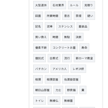
大型連休
石材業界
ルール
見積り
図面
所要時間
意志
禁煙
硬い
記名
泥棒
ステンレス
墓装品
買い換え
時間
無駄
決断
優柔不断
コンクリートお墓
寿命
個別式
合葬式
流行
新ローマ教皇
バチカン
アメリカ人
レオ14世
相撲
相撲部屋
佐渡嶽部屋
朝日山部屋
力士
野良猫
糞
トイレ
無縁仏
無縁墓