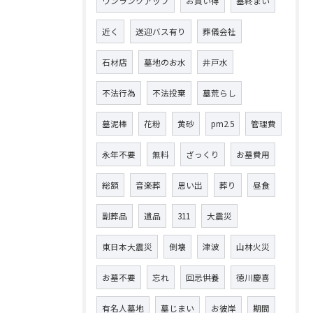
ワンランクアップ
お買い得
墓終まい
近く
送迎バス有り
葬儀会社
石材店
墓地のお水
井戸水
不法行為
不法投棄
墓荒らし
墓泥棒
花粉
黄砂
pm2.5
管理費
永年不要
無料
ざっくり
お墓費用
総額
音楽葬
思い出
葬り
昼食
副葬品
遺品
311
大震災
東日本大震災
倒壊
津波
山林火災
お墓不要
忘れ
回忌供養
徳川慶喜
有名人墓地
墓じまい
お彼岸
期間