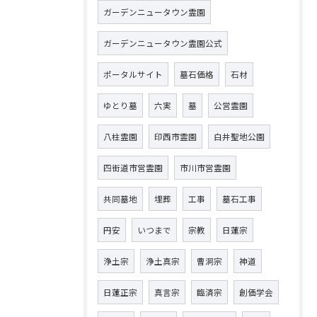
ガーデンニュータウン霊園
ガーデンニュータウン霊園公式
ポータルサイト
墓石価格
石材
ゆとり墓
六実
墓
公営霊園
八柱霊園
印西市霊園
白井聖地公園
四街道市営霊園
市川市営霊園
共同墓地
埋葬
工事
墓石工事
円安
いつまで
宗教
日蓮宗
浄土宗
浄土真宗
曹洞宗
神道
日蓮正宗
真言宗
臨済宗
創価学会