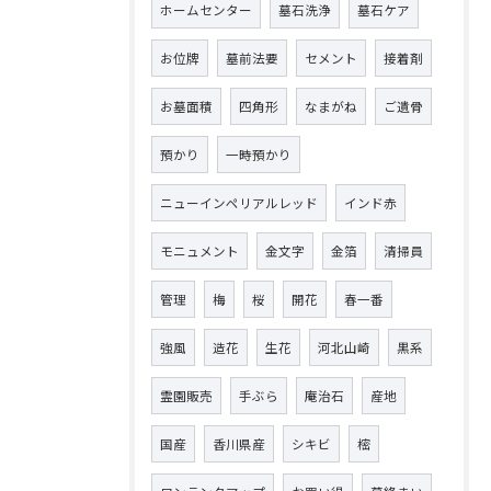
ホームセンター
墓石洗浄
墓石ケア
お位牌
墓前法要
セメント
接着剤
お墓面積
四角形
なまがね
ご遺骨
預かり
一時預かり
ニューインペリアルレッド
インド赤
モニュメント
金文字
金箔
清掃員
管理
梅
桜
開花
春一番
強風
造花
生花
河北山崎
黒系
霊園販売
手ぶら
庵治石
産地
国産
香川県産
シキビ
樒