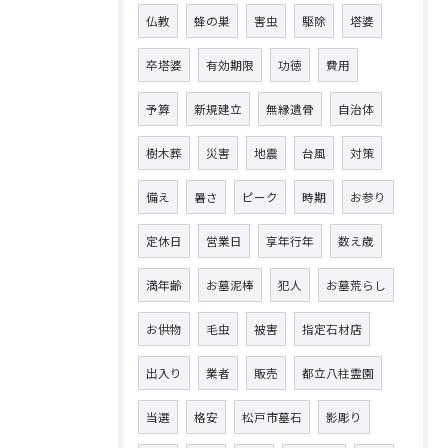
仏教
蜂の巣
害虫
駆除
塔婆
卒塔婆
有効期限
功徳
費用
予算
新規建立
無縁遺骨
自治体
樹木葬
災害
地震
台風
対策
備え
暑さ
ピーク
時期
お参り
定休日
営業日
享年行年
数え歳
満年齢
お墓泥棒
犯人
お墓荒らし
お供物
毛虫
被害
指定石材店
出入り
業者
販売
都立八柱霊園
当選
格安
松戸市墓石
影彫り