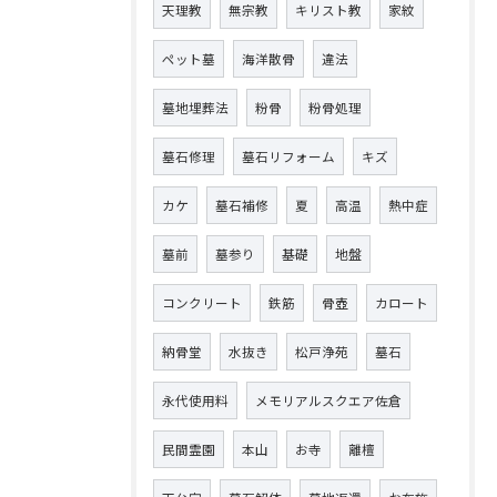
天理教
無宗教
キリスト教
家紋
ペット墓
海洋散骨
違法
墓地埋葬法
粉骨
粉骨処理
墓石修理
墓石リフォーム
キズ
カケ
墓石補修
夏
高温
熱中症
墓前
墓参り
基礎
地盤
コンクリート
鉄筋
骨壺
カロート
納骨堂
水抜き
松戸浄苑
墓石
永代使用料
メモリアルスクエア佐倉
民間霊園
本山
お寺
離檀