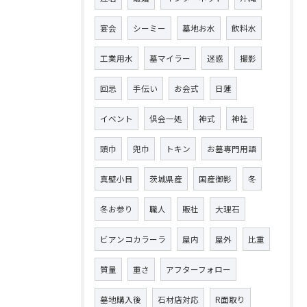
宴会
シーミー
墓地お水
飲料水
工業用水
墓マイラー
迷惑
撮影
回忌
手伝い
お会式
日蓮
イベント
倶会一処
神式
神社
頭巾
兜巾
トキン
お墓専門用語
真壁小目
茨城県産
国産御影
冬
冬お参り
職人
販社
大理石
ビアンコカラーラ
屋内
屋外
比重
質量
重さ
アフターフォロー
墓地購入後
石材店対応
R面取り