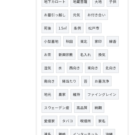
地下カロート
地蔵菩薩
大地
子供
お墓引っ越し
元気
お付き合い
死後
1.5㎡
条例
松戸市
小型墓地
秋田
東北
家印
線香
お茶
新興宗教
名入れ
換気
湿気
水
西向き
東向き
北向き
南向き
陽当たり
苔
お墓洗浄
地元
農家
維持
ファイングレイン
スウェーデン産
高品質
納期
愛煙家
タバコ
喫煙所
家名
連名
離婚
インターネット
沖縄