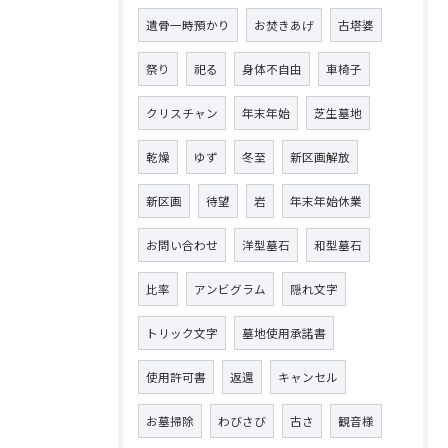
遺骨一時預かり
お焚きあげ
古塔婆
祭り
祀る
身体不自由
車椅子
クリスチャン
年末年始
芝生墓地
乾燥
ゆず
冬至
新区画解放
新区画
待望
岩
年末年始休業
お問い合わせ
洋型墓石
和型墓石
比率
アンビグラム
隠れ文字
トリック文字
墓地使用承諾書
使用許可書
返還
キャンセル
お墓掃除
わびさび
古さ
観音様