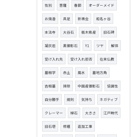
性別
菩薩
春節
オーダーメイド
お焼香
具足
祈祷会
和名ヶ谷
本法寺
大谷石
栃木県産
旧石碑
凝灰岩
黒御影石
Y1
ツヤ
解体
受け入れ先
受け入れ拒否
在来仏教
墓相学
赤土
風水
墓地方角
吉相墓
掃除
中国産御影石
協調性
自分勝手
規則
気持ち
ネガティブ
クレーマー
棹石
大きさ
江戸時代
旧石塔
修繕
追加工事