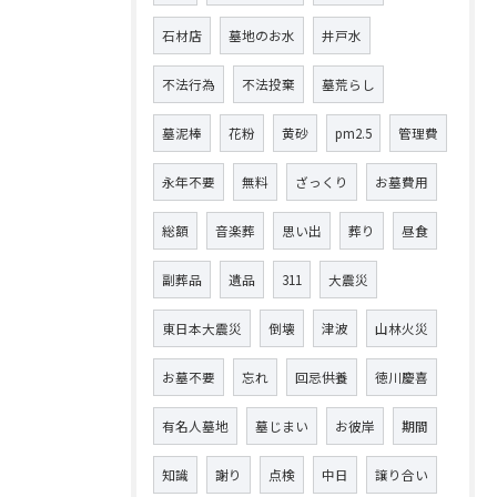
石材店
墓地のお水
井戸水
不法行為
不法投棄
墓荒らし
墓泥棒
花粉
黄砂
pm2.5
管理費
永年不要
無料
ざっくり
お墓費用
総額
音楽葬
思い出
葬り
昼食
副葬品
遺品
311
大震災
東日本大震災
倒壊
津波
山林火災
お墓不要
忘れ
回忌供養
徳川慶喜
有名人墓地
墓じまい
お彼岸
期間
知識
謝り
点検
中日
譲り合い