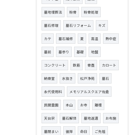
墓地埋葬法
粉骨
粉骨処理
墓石修理
墓石リフォーム
キズ
カケ
墓石補修
夏
高温
熱中症
墓前
墓参り
基礎
地盤
コンクリート
鉄筋
骨壺
カロート
納骨堂
水抜き
松戸浄苑
墓石
永代使用料
メモリアルスクエア佐倉
民間霊園
本山
お寺
離檀
天台宗
墓石解体
墓地返還
お布施
墓閉まい
彼岸
命日
ご先祖