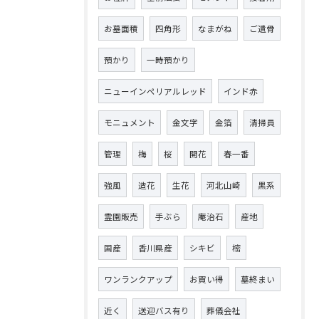
お墓面積
四角形
なまがね
ご遺骨
預かり
一時預かり
ニューインペリアルレッド
インド赤
モニュメント
金文字
金箔
清掃員
管理
梅
桜
開花
春一番
強風
造花
生花
河北山崎
黒系
霊園販売
手ぶら
庵治石
産地
国産
香川県産
シキビ
樒
ワンランクアップ
お買い得
墓終まい
近く
送迎バス有り
葬儀会社