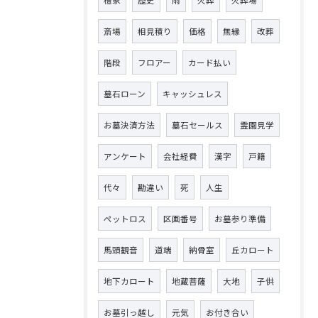
檀家
歴史
雨
火葬
火葬場
斎場
相見積り
価格
無縁
改葬
階段
フロアー
カード払い
墓石ローン
キャッシュレス
お墓決済方法
墓石セールス
霊園見学
アンケート
会社経費
漢字
戸籍
代々
勘違い
死
人生
ペットロス
区画番号
お墓参り準備
馬頭観音
道端
納骨室
丘カロート
地下カロート
地蔵菩薩
大地
子供
お墓引っ越し
元気
お付き合い