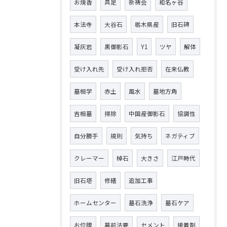
お焼香
具足
祈祷会
和名ヶ谷
本法寺
大谷石
栃木県産
旧石碑
凝灰岩
黒御影石
Y1
ツヤ
解体
受け入れ先
受け入れ拒否
在来仏教
墓相学
赤土
風水
墓地方角
吉相墓
掃除
中国産御影石
協調性
自分勝手
規則
気持ち
ネガティブ
クレーマー
棹石
大きさ
江戸時代
旧石塔
修繕
追加工事
ホームセンター
墓石洗浄
墓石ケア
お位牌
墓前法要
セメント
接着剤