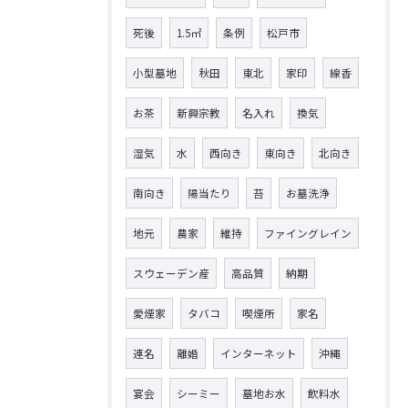
死後
1.5㎡
条例
松戸市
小型墓地
秋田
東北
家印
線香
お茶
新興宗教
名入れ
換気
湿気
水
西向き
東向き
北向き
南向き
陽当たり
苔
お墓洗浄
地元
農家
維持
ファイングレイン
スウェーデン産
高品質
納期
愛煙家
タバコ
喫煙所
家名
連名
離婚
インターネット
沖縄
宴会
シーミー
墓地お水
飲料水