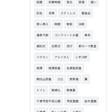
図面
所要時間
意志
禁煙
硬い
記名
泥棒
ステンレス
墓装品
買い換え
時間
無駄
決断
優柔不断
コンクリートお墓
寿命
個別式
合葬式
流行
新ローマ教皇
バチカン
アメリカ人
レオ14世
相撲
相撲部屋
佐渡嶽部屋
朝日山部屋
力士
野良猫
糞
トイレ
無縁仏
無縁墓
千葉市営平和公園
市営霊園
桜木霊園