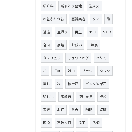
紹介料
新ゆとり墓地
迎え火
お墓参り代行
悪質業者
クマ
熊
遭遇
里帰り
再生
エコ
SDGs
宮司
祭壇
お祓い
1年祭
タマリュウ
リュウノヒゲ
ハサミ
花
手桶
雑巾
ブラシ
タワシ
戻し
秋
彼岸花
ピンク彼岸花
珍しい
高崎市
徳川忠長
成松
家光
お江
秀忠
幽閉
切腹
国松
宗教人口
氏子
信仰