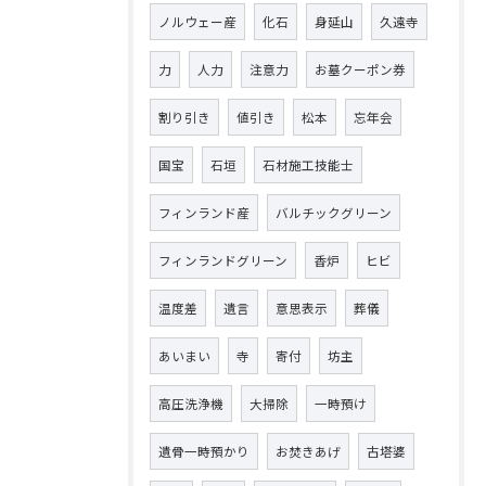
ノルウェー産
化石
身延山
久遠寺
力
人力
注意力
お墓クーポン券
割り引き
値引き
松本
忘年会
国宝
石垣
石材施工技能士
フィンランド産
バルチックグリーン
フィンランドグリーン
香炉
ヒビ
温度差
遺言
意思表示
葬儀
あいまい
寺
寄付
坊主
高圧洗浄機
大掃除
一時預け
遺骨一時預かり
お焚きあげ
古塔婆