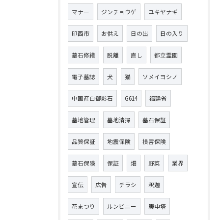
マナー
ジンチョウゲ
ユキヤナギ
印西市
お供え
日の出
日の入り
墓石修繕
脱離
直し
都立霊園
電子墓誌
犬
猫
ソメイヨシノ
中国産白御影石
G614
福建省
墓地管理
墓地清掃
墓石保証
品質保証
地震保険
損害保険
墓石保険
保証
畑
野菜
業界
宣伝
広告
チラシ
釈迦
花まつり
ルンビニー
庚申塔