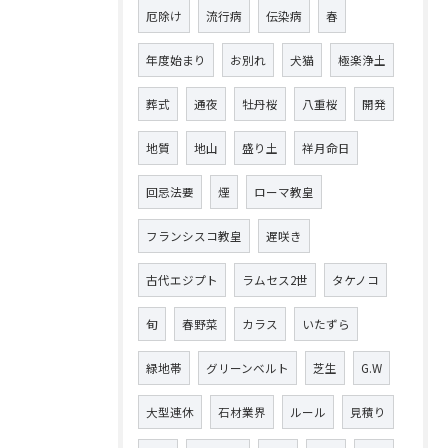
厄除け
流行病
伝染病
春
年度始まり
お別れ
犬猫
極楽浄土
葬式
通夜
牡丹桜
八重桜
開発
地質
地山
盛り土
祥月命日
回忌法要
煙
ローマ教皇
フランシスコ教皇
遅咲き
古代エジプト
ラムセス2世
タケノコ
旬
春野菜
カラス
いたずら
緑地帯
グリーンベルト
芝生
G.W
大型連休
石材業界
ルール
見積り