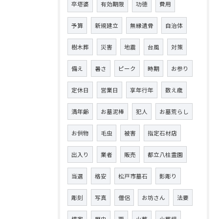
卒塔婆
有効期限
功徳
費用
予算
新規建立
無縁遺骨
自治体
樹木葬
災害
地震
台風
対策
備え
暑さ
ピーク
時期
お参り
定休日
営業日
享年行年
数え歳
満年齢
お墓泥棒
犯人
お墓荒らし
お供物
毛虫
被害
指定石材店
出入り
業者
販売
都立八柱霊園
当選
格安
松戸市墓石
影彫り
彫刻
写真
僧侶
お坊さん
法要