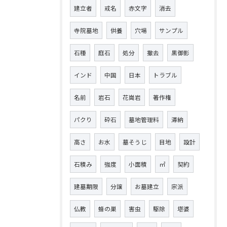
建立者
戒名
赤文字
消去
寺院墓地
供養
穴場
サンプル
石種
庭石
処分
撤去
黒御影
インド
中国
日本
トラブル
名前
岩石
花崗岩
著作権
パクり
砕石
墓地管理料
滞納
高さ
お水
墓そうじ
目地
設計
石積み
強度
小面積
㎡
契約
建墓期限
分譲
お墓建立
宗派
仏教
蜂の巣
害虫
駆除
塔婆