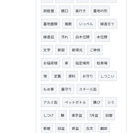
訳経僧
間口
奥行き
墓地の形
墓地面積
複数
いっぺん
線香立て
線香皿
汚れ
白木位牌
本位牌
文字
新寂
新帰元
ご神体
お稲荷様
車
指定場所
駐車場
塚
定義
資料
お守り
しつこい
もめ事
墓守り
スチール缶
アルミ缶
ペットボトル
錆び
シミ
しつけ
躾
東京盆
7月盆
旧暦
新暦
旧盆
新盆
古文
翻訳