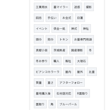
工業用水
墓マイラー
迷惑
撮影
回忌
手伝い
お会式
日蓮
イベント
倶会一処
神式
神社
頭巾
兜巾
トキン
お墓専門用語
真壁小目
茨城県産
国産御影
冬
冬お参り
職人
販社
大理石
ビアンコカラーラ
屋内
屋外
比重
質量
重さ
アフターフォロー
墓地購入後
石材店対応
R面取り
面取り
角
ブルーパール