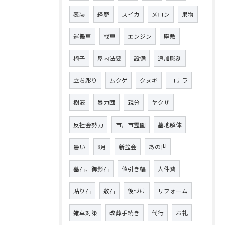
表装
経歴
スイカ
メロン
果物
運搬車
戦車
エンジン
座敷
椅子
屋内法要
設備
追加彫刻
立ち彫り
ムクゲ
クヌギ
コナラ
樹液
暴力団
親分
ヤクザ
反社会勢力
市川市霊園
墓地解体
暑い
8月
新盆会
あの世
墓石、御影石
値引き幅
人件費
貼り石
敷石
後づけ
リフォーム
雑草対策
改葬手続き
代行
お礼