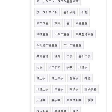
ガーデンニュータウン霊園公式
ポータルサイト
墓石価格
石材
ゆとり墓
六実
墓
公営霊園
八柱霊園
印西市霊園
白井聖地公園
四街道市営霊園
市川市営霊園
共同墓地
埋葬
工事
墓石工事
円安
いつまで
宗教
日蓮宗
浄土宗
浄土真宗
曹洞宗
神道
日蓮正宗
真言宗
臨済宗
創価学会
天理教
無宗教
キリスト教
家紋
ペット墓
海洋散骨
違法