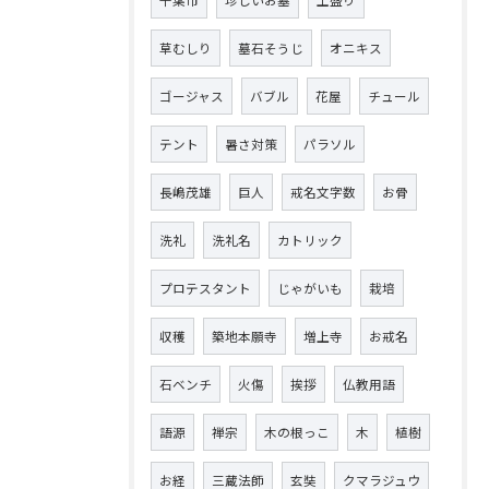
千葉市
珍しいお墓
土盛り
草むしり
墓石そうじ
オニキス
ゴージャス
バブル
花屋
チュール
テント
暑さ対策
パラソル
長嶋茂雄
巨人
戒名文字数
お骨
洗礼
洗礼名
カトリック
プロテスタント
じゃがいも
栽培
収穫
築地本願寺
増上寺
お戒名
石ベンチ
火傷
挨拶
仏教用語
語源
禅宗
木の根っこ
木
植樹
お経
三蔵法師
玄奘
クマラジュウ