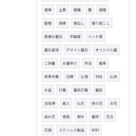
遺骨
土葬
棺桶
甕
寝棺
座棺
焼骨
骨出し
掘り起こし
高価な墓石
中国産
インド産
墓石産地
デザイン墓石
オリジナル墓
ご供養
お墓参り
作法
雑草
除草作業
位牌
仏壇
49日
仏具
お盆
灯籠
墓前灯籠
墓誌
法名碑
故人
仏花
供え花
お花
枯れ花
植栽
樹木
墓所
花立
花瓶
ステンレス製品
砂利