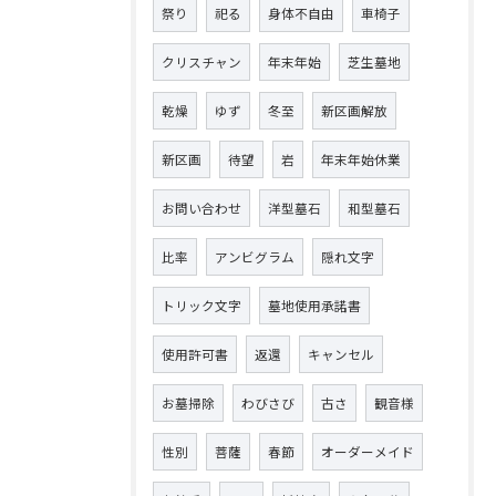
祭り
祀る
身体不自由
車椅子
クリスチャン
年末年始
芝生墓地
乾燥
ゆず
冬至
新区画解放
新区画
待望
岩
年末年始休業
お問い合わせ
洋型墓石
和型墓石
比率
アンビグラム
隠れ文字
トリック文字
墓地使用承諾書
使用許可書
返還
キャンセル
お墓掃除
わびさび
古さ
観音様
性別
菩薩
春節
オーダーメイド