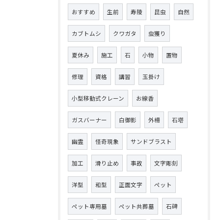
おすすめ
生前
寿陵
昆虫
自然
カブトムシ
クワガタ
虫獲り
夏休み
施工
石
小物
置物
修理
資格
講習
玉掛け
小型移動式クレーン
お線香
ガスバーナー
白御影
外柵
石塔
幽霊
怪奇現象
サンドブラスト
加工
滑り止め
事故
文字彫刻
洋型
和型
正面文字
ペット
ペット専用墓
ペット共葬墓
石碑