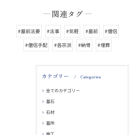
関連タグ
#墓前法要
#法事
#気軽
#墓前
#僧侶
#僧侶手配
#各宗派
#納骨
#埋葬
カテゴリー
Categories
全てのカテゴリー
墓石
石材
墓所
施工