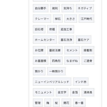
自分勝手
規則
気持ち
ネガティブ
クレーマー
棹石
大きさ
江戸時代
旧石塔
修繕
追加工事
ホームセンター
墓石洗浄
墓石ケア
お位牌
墓前法要
セメント
接着剤
お墓面積
四角形
なまがね
ご遺骨
預かり
一時預かり
ニューインペリアルレッド
インド赤
モニュメント
金文字
金箔
清掃員
管理
梅
桜
開花
春一番