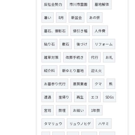
反社会勢力
市川市霊園
墓地解体
暑い
8月
新盆会
あの世
墓石、御影石
値引き幅
人件費
貼り石
敷石
後づけ
リフォーム
雑草対策
改葬手続き
代行
お礼
紹介料
新ゆとり墓地
迎え火
お墓参り代行
悪質業者
クマ
熊
遭遇
里帰り
再生
エコ
SDGs
宮司
祭壇
お祓い
1年祭
タマリュウ
リュウノヒゲ
ハサミ