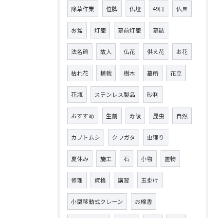
除草作業
位牌
仏壇
49日
仏具
お盆
灯籠
墓前灯籠
墓誌
法名碑
故人
仏花
供え花
お花
枯れ花
植栽
樹木
墓所
花立
花瓶
ステンレス製品
砂利
おすすめ
生前
寿陵
昆虫
自然
カブトムシ
クワガタ
虫獲り
夏休み
施工
石
小物
置物
修理
資格
講習
玉掛け
小型移動式クレーン
お線香