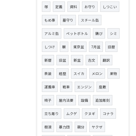
塚
定義
資料
お守り
しつこい
もめ事
墓守り
スチール缶
アルミ缶
ペットボトル
錆び
シミ
しつけ
躾
東京盆
7月盆
旧暦
新暦
旧盆
新盆
古文
翻訳
表装
経歴
スイカ
メロン
果物
運搬車
戦車
エンジン
座敷
椅子
屋内法要
設備
追加彫刻
立ち彫り
ムクゲ
クヌギ
コナラ
樹液
暴力団
親分
ヤクザ