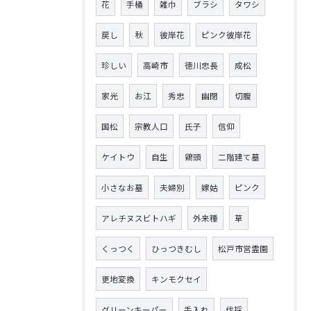
花
手桶
雑巾
ブラシ
タワシ
戻し
秋
彼岸花
ピンク彼岸花
珍しい
高崎市
徳川忠長
成松
家光
お江
秀忠
幽閉
切腹
国松
宗教人口
氏子
信仰
ケイトウ
自生
鶏頭
二階建て墓
小さなお墓
夫婦別
嫁姑
ピンク
アレチヌスビトハギ
外来種
草
くっつく
ひっつきむし
松戸市営霊園
更地変換
キンモクセイ
グリーンキーパー
手入れ
伐採