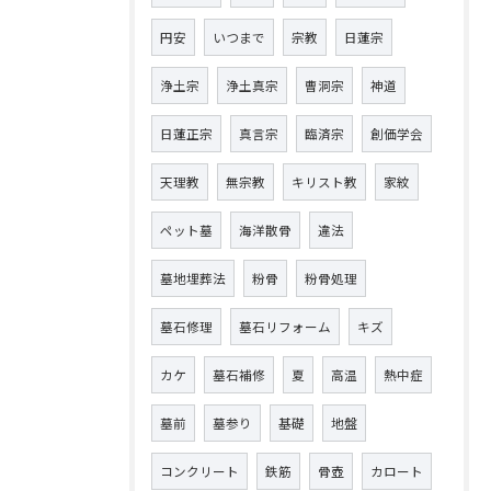
円安
いつまで
宗教
日蓮宗
浄土宗
浄土真宗
曹洞宗
神道
日蓮正宗
真言宗
臨済宗
創価学会
天理教
無宗教
キリスト教
家紋
ペット墓
海洋散骨
違法
墓地埋葬法
粉骨
粉骨処理
墓石修理
墓石リフォーム
キズ
カケ
墓石補修
夏
高温
熱中症
墓前
墓参り
基礎
地盤
コンクリート
鉄筋
骨壺
カロート