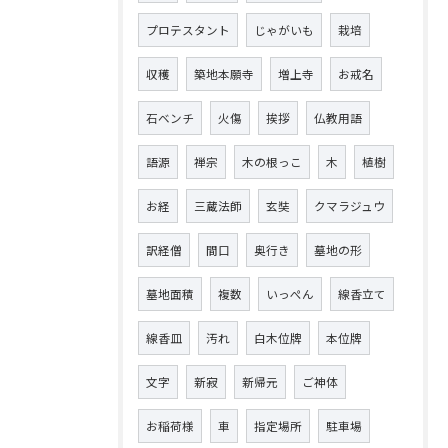
プロテスタント
じゃがいも
栽培
収穫
築地本願寺
増上寺
お戒名
石ベンチ
火傷
挨拶
仏教用語
語源
禅宗
木の根っこ
木
植樹
お経
三蔵法師
玄奘
クマラジュウ
訳経僧
間口
奥行き
墓地の形
墓地面積
複数
いっぺん
線香立て
線香皿
汚れ
白木位牌
本位牌
文字
新寂
新帰元
ご神体
お稲荷様
車
指定場所
駐車場