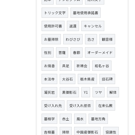
トリック文字
墓地使用承諾書
使用許可書
返還
キャンセル
お墓掃除
わびさび
古さ
観音様
性別
菩薩
春節
オーダーメイド
お焼香
具足
祈祷会
和名ヶ谷
本法寺
大谷石
栃木県産
旧石碑
凝灰岩
黒御影石
Y1
ツヤ
解体
受け入れ先
受け入れ拒否
在来仏教
墓相学
赤土
風水
墓地方角
吉相墓
掃除
中国産御影石
協調性