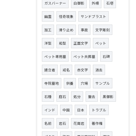
ガスバーナー
白御影
外柵
石塔
幽霊
怪奇現象
サンドブラスト
加工
滑り止め
事故
文字彫刻
洋型
和型
正面文字
ペット
ペット専用墓
ペット共葬墓
石碑
建立者
戒名
赤文字
消去
寺院墓地
供養
穴場
サンプル
石種
庭石
処分
撤去
黒御影
インド
中国
日本
トラブル
名前
岩石
花崗岩
著作権