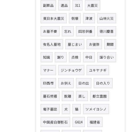
副葬品
遺品
311
大震災
東日本大震災
倒壊
津波
山林火災
お墓不要
忘れ
回忌供養
徳川慶喜
有名人墓地
墓じまい
お彼岸
期間
知識
謝り
点検
中日
譲り合い
マナー
ジンチョウゲ
ユキヤナギ
印西市
お供え
日の出
日の入り
墓石修繕
脱離
直し
都立霊園
電子墓誌
犬
猫
ソメイヨシノ
中国産白御影石
G614
福建省