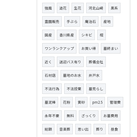
強風
造花
生花
河北山崎
黒系
霊園販売
手ぶら
庵治石
産地
国産
香川県産
シキビ
樒
ワンランクアップ
お買い得
墓終まい
近く
送迎バス有り
葬儀会社
石材店
墓地のお水
井戸水
不法行為
不法投棄
墓荒らし
墓泥棒
花粉
黄砂
pm2.5
管理費
永年不要
無料
ざっくり
お墓費用
総額
音楽葬
思い出
葬り
昼食