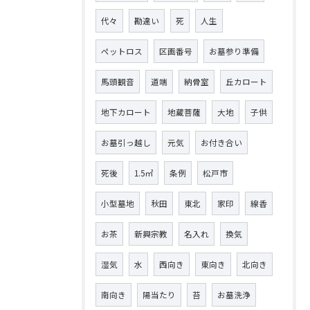
代々
勘違い
死
人生
ペットロス
区画番号
お墓参り準備
馬頭観音
道端
納骨室
丘カロート
地下カロート
地蔵菩薩
大地
子供
お墓引っ越し
元気
お付き合い
死後
1.5㎡
条例
松戸市
小型墓地
秋田
東北
家印
線香
お茶
新興宗教
名入れ
換気
湿気
水
西向き
東向き
北向き
南向き
陽当たり
苔
お墓洗浄