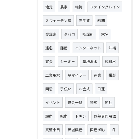
地元
農家
維持
ファイングレイン
スウェーデン産
高品質
納期
愛煙家
タバコ
喫煙所
家名
連名
離婚
インターネット
沖縄
宴会
シーミー
墓地お水
飲料水
工業用水
墓マイラー
迷惑
撮影
回忌
手伝い
お会式
日蓮
イベント
倶会一処
神式
神社
頭巾
兜巾
トキン
お墓専門用語
真壁小目
茨城県産
国産御影
冬