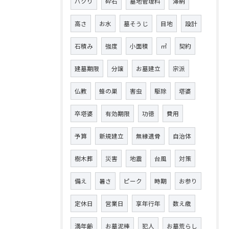
パクり
砕石
墓地管理料
滞納
高さ
お水
墓そうじ
目地
設計
石積み
強度
小面積
㎡
契約
建墓期限
分譲
お墓建立
宗派
仏教
蜂の巣
害虫
駆除
塔婆
卒塔婆
有効期限
功徳
費用
予算
新規建立
無縁遺骨
自治体
樹木葬
災害
地震
台風
対策
備え
暑さ
ピーク
時期
お参り
定休日
営業日
享年行年
数え歳
満年齢
お墓泥棒
犯人
お墓荒らし