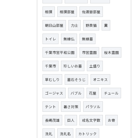
相撲
相撲部屋
佐渡嶽部屋
朝日山部屋
力士
野良猫
糞
トイレ
無縁仏
無縁墓
千葉市営平和公園
市営霊園
桜木霊園
千葉市
珍しいお墓
土盛り
草むしり
墓石そうじ
オニキス
ゴージャス
バブル
花屋
チュール
テント
暑さ対策
パラソル
長嶋茂雄
巨人
戒名文字数
お骨
洗礼
洗礼名
カトリック