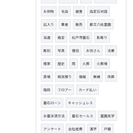
お供物
毛虫
被害
指定石材店
出入り
業者
販売
都立八柱霊園
当選
格安
松戸市墓石
影彫り
彫刻
写真
僧侶
お坊さん
法要
檀家
歴史
雨
火葬
火葬場
斎場
相見積り
価格
無縁
改葬
階段
フロアー
カード払い
墓石ローン
キャッシュレス
お墓決済方法
墓石セールス
霊園見学
アンケート
会社経費
漢字
戸籍