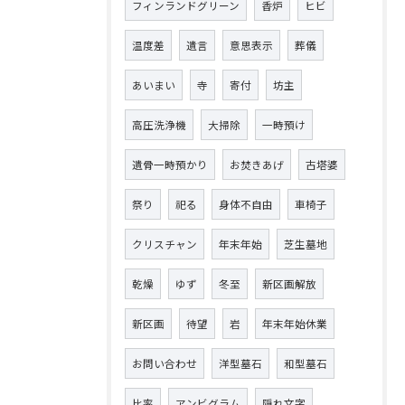
フィンランドグリーン
香炉
ヒビ
温度差
遺言
意思表示
葬儀
あいまい
寺
寄付
坊主
高圧洗浄機
大掃除
一時預け
遺骨一時預かり
お焚きあげ
古塔婆
祭り
祀る
身体不自由
車椅子
クリスチャン
年末年始
芝生墓地
乾燥
ゆず
冬至
新区画解放
新区画
待望
岩
年末年始休業
お問い合わせ
洋型墓石
和型墓石
比率
アンビグラム
隠れ文字