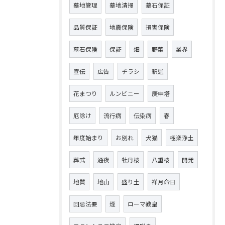
墓地管理
墓地清掃
墓石保証
品質保証
地震保険
損害保険
墓石保険
保証
畑
野菜
業界
宣伝
広告
チラシ
釈迦
花まつり
ルンビニー
庚申塔
厄除け
流行病
伝染病
春
年度始まり
お別れ
犬猫
極楽浄土
葬式
通夜
牡丹桜
八重桜
開発
地質
地山
盛り土
祥月命日
回忌法要
煙
ローマ教皇