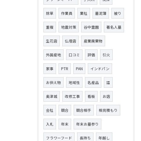
除草
作業員
業社
墓泥簿
被り
重複
地震対策
谷中霊園
著名人墓
生花店
仏壇店
産業廃棄物
外国産地
口コミ
評価
引火
家事
PTR
PAN
インドパン
お供え物
地域性
名産品
諡
奥津城
改修工事
看板
お店
会社
競合
競合相手
相見積もり
入札
年末
年末お墓参り
フラワーフード
長持ち
年越し