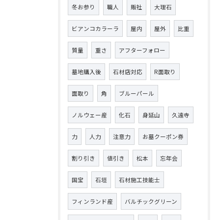
冬お参り
職人
販社
大理石
ビアンコカラーラ
屋内
屋外
比重
質量
重さ
アフターフォロー
墓地購入後
石材店対応
R面取り
面取り
角
ブルーパール
ノルウェー産
化石
身延山
久遠寺
力
人力
注意力
お墓クーポン券
割り引き
値引き
松本
忘年会
国宝
石垣
石材施工技能士
フィンランド産
バルチックグリーン