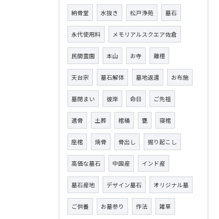
納骨堂
水抜き
松戸浄苑
墓石
永代使用料
メモリアルスクエア佐倉
民間霊園
本山
お寺
離檀
天台宗
墓石解体
墓地返還
お布施
墓閉まい
彼岸
命日
ご先祖
遺骨
土葬
棺桶
甕
寝棺
座棺
焼骨
骨出し
掘り起こし
高価な墓石
中国産
インド産
墓石産地
デザイン墓石
オリジナル墓
ご供養
お墓参り
作法
雑草