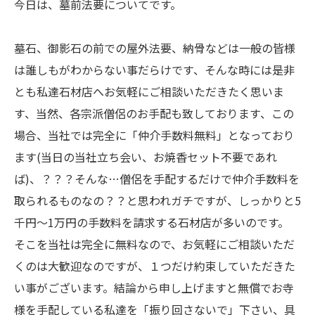
今日は、墓前法要についてです。
墓石、御影石の前での屋外法要、納骨などは一般の皆様
は誰しもがわからない事だらけです、そんな時には是非
とも私達石材店へお気軽にご相談いただきたく思いま
す、当然、各宗派僧侶のお手配も致しております、この
場合、当社では完全に「仲介手数料無料」となっており
ます(当日の当社立ち会い、お焼香セット不要であれ
ば)、？？？そんな…僧侶を手配するだけで仲介手数料を
取られるものなの？？と思われガチですが、しっかりと5
千円～1万円の手数料を請求する石材店が多いのです。
そこを当社は完全に無料なので、お気軽にご相談いただ
くのは大歓迎なのですが、１つだけ約束していただきた
い事がございます。結論から申し上げますと無償でお寺
様を手配している私達を「振り回さないで」下さい、具