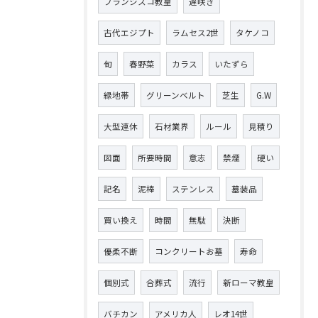
フランシスコ教皇
遅咲き
古代エジプト
ラムセス2世
タケノコ
旬
春野菜
カラス
いたずら
緑地帯
グリーンベルト
芝生
G.W
大型連休
石材業界
ルール
見積り
図面
所要時間
意志
禁煙
硬い
記名
泥棒
ステンレス
墓装品
買い換え
時間
無駄
決断
優柔不断
コンクリートお墓
寿命
個別式
合葬式
流行
新ローマ教皇
バチカン
アメリカ人
レオ14世