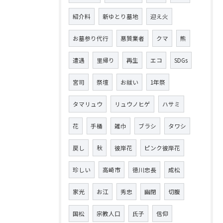
紹介料
新ゆとり墓地
迎え火
お墓参り代行
悪質業者
クマ
熊
遭遇
里帰り
再生
エコ
SDGs
宮司
祭壇
お祓い
1年祭
タマリュウ
リュウノヒゲ
ハサミ
花
手桶
雑巾
ブラシ
タワシ
戻し
秋
彼岸花
ピンク彼岸花
珍しい
高崎市
徳川忠長
成松
家光
お江
秀忠
幽閉
切腹
国松
宗教人口
氏子
信仰