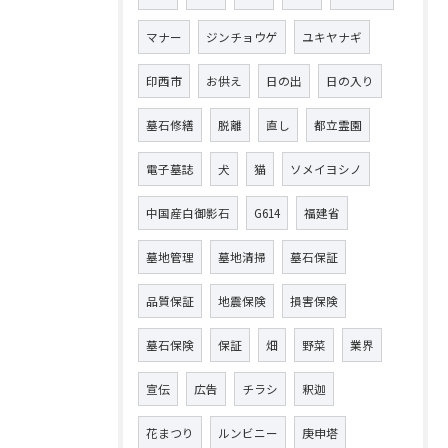
マナー
ジンチョウゲ
ユキヤナギ
印西市
お供え
日の出
日の入り
墓石修繕
脱離
直し
都立霊園
電子墓誌
犬
猫
ソメイヨシノ
中国産白御影石
G614
福建省
墓地管理
墓地清掃
墓石保証
品質保証
地震保険
損害保険
墓石保険
保証
畑
野菜
業界
宣伝
広告
チラシ
釈迦
花まつり
ルンビニー
庚申塔