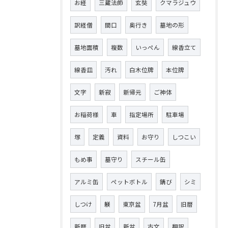
お経
三蔵法師
玄奘
クマラジュウ
訳経僧
間口
奥行き
墓地の形
墓地面積
複数
いっぺん
線香立て
線香皿
汚れ
白木位牌
本位牌
文字
新寂
新帰元
ご神体
お稲荷様
車
指定場所
駐車場
塚
定義
資料
お守り
しつこい
もめ事
墓守り
スチール缶
アルミ缶
ペットボトル
錆び
シミ
しつけ
躾
東京盆
7月盆
旧暦
新暦
旧盆
新盆
古文
翻訳