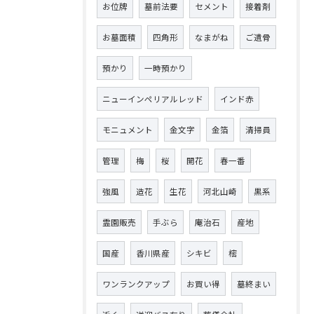
お位牌
墓前法要
セメント
接着剤
お墓面積
四角形
なまがね
ご遺骨
預かり
一時預かり
ニューインペリアルレッド
インド赤
モニュメント
金文字
金箔
清掃員
管理
梅
桜
開花
春一番
強風
造花
生花
河北山崎
黒系
霊園販売
手ぶら
庵治石
産地
国産
香川県産
シキビ
樒
ワンランクアップ
お買い得
墓終まい