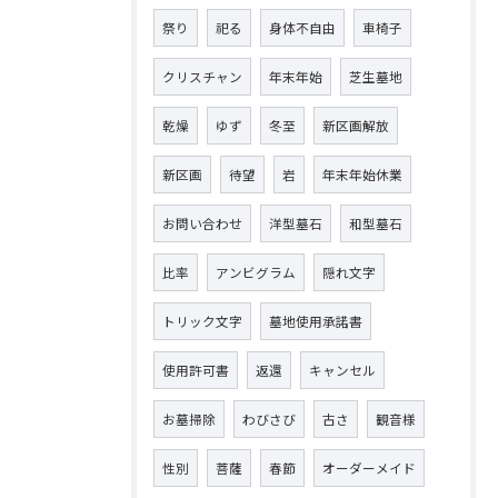
祭り
祀る
身体不自由
車椅子
クリスチャン
年末年始
芝生墓地
乾燥
ゆず
冬至
新区画解放
新区画
待望
岩
年末年始休業
お問い合わせ
洋型墓石
和型墓石
比率
アンビグラム
隠れ文字
トリック文字
墓地使用承諾書
使用許可書
返還
キャンセル
お墓掃除
わびさび
古さ
観音様
性別
菩薩
春節
オーダーメイド