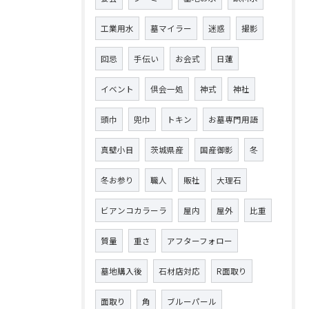
工業用水
墓マイラー
迷惑
撮影
回忌
手伝い
お会式
日蓮
イベント
倶会一処
神式
神社
頭巾
兜巾
トキン
お墓専門用語
真壁小目
茨城県産
国産御影
冬
冬お参り
職人
販社
大理石
ビアンコカラーラ
屋内
屋外
比重
質量
重さ
アフターフォロー
墓地購入後
石材店対応
R面取り
面取り
角
ブルーパール