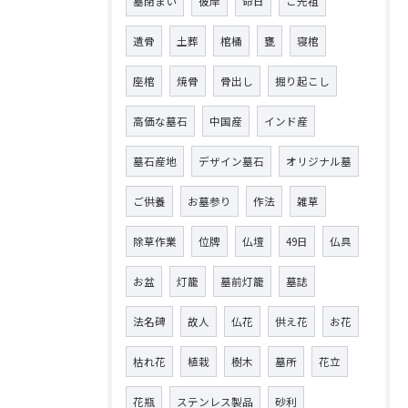
墓閉まい
彼岸
命日
ご先祖
遺骨
土葬
棺桶
甕
寝棺
座棺
焼骨
骨出し
掘り起こし
高価な墓石
中国産
インド産
墓石産地
デザイン墓石
オリジナル墓
ご供養
お墓参り
作法
雑草
除草作業
位牌
仏壇
49日
仏具
お盆
灯籠
墓前灯籠
墓誌
法名碑
故人
仏花
供え花
お花
枯れ花
植栽
樹木
墓所
花立
花瓶
ステンレス製品
砂利