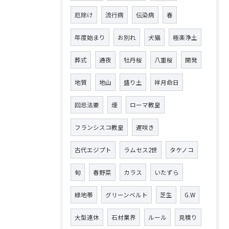
厄除け
流行病
伝染病
春
年度始まり
お別れ
犬猫
極楽浄土
葬式
通夜
牡丹桜
八重桜
開発
地質
地山
盛り土
祥月命日
回忌法要
煙
ローマ教皇
フランシスコ教皇
遅咲き
古代エジプト
ラムセス2世
タケノコ
旬
春野菜
カラス
いたずら
緑地帯
グリーンベルト
芝生
G.W
大型連休
石材業界
ルール
見積り