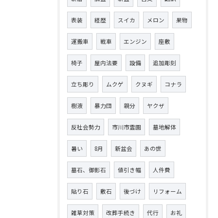
表装
経歴
スイカ
メロン
果物
運搬車
戦車
エンジン
座敷
椅子
屋内法要
設備
追加彫刻
立ち彫り
ムクゲ
クヌギ
コナラ
樹液
暴力団
親分
ヤクザ
反社会勢力
市川市霊園
墓地解体
暑い
8月
新盆会
あの世
墓石、御影石
値引き幅
人件費
貼り石
敷石
後づけ
リフォーム
雑草対策
改葬手続き
代行
お礼