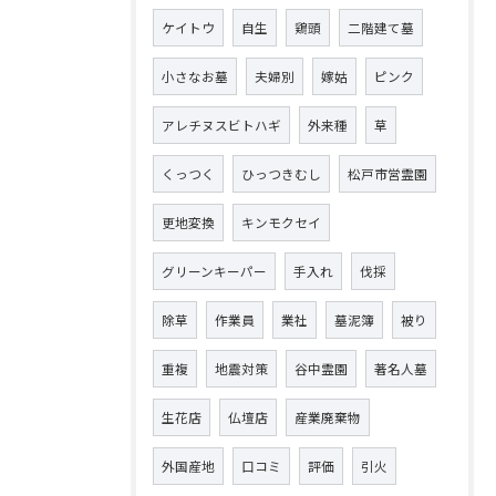
ケイトウ
自生
鶏頭
二階建て墓
小さなお墓
夫婦別
嫁姑
ピンク
アレチヌスビトハギ
外来種
草
くっつく
ひっつきむし
松戸市営霊園
更地変換
キンモクセイ
グリーンキーパー
手入れ
伐採
除草
作業員
業社
墓泥簿
被り
重複
地震対策
谷中霊園
著名人墓
生花店
仏壇店
産業廃棄物
外国産地
口コミ
評価
引火