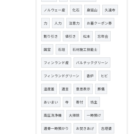
ノルウェー産
化石
身延山
久遠寺
力
人力
注意力
お墓クーポン券
割り引き
値引き
松本
忘年会
国宝
石垣
石材施工技能士
フィンランド産
バルチックグリーン
フィンランドグリーン
香炉
ヒビ
温度差
遺言
意思表示
葬儀
あいまい
寺
寄付
坊主
高圧洗浄機
大掃除
一時預け
遺骨一時預かり
お焚きあげ
古塔婆