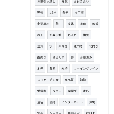
お墓引っ越し
元気
お付き合い
死後
1.5㎡
条例
松戸市
小型墓地
秋田
東北
家印
線香
お茶
新興宗教
名入れ
換気
湿気
水
西向き
東向き
北向き
南向き
陽当たり
苔
お墓洗浄
地元
農家
維持
ファイングレイン
スウェーデン産
高品質
納期
愛煙家
タバコ
喫煙所
家名
連名
離婚
インターネット
沖縄
宴会
シーミー
墓地お水
飲料水