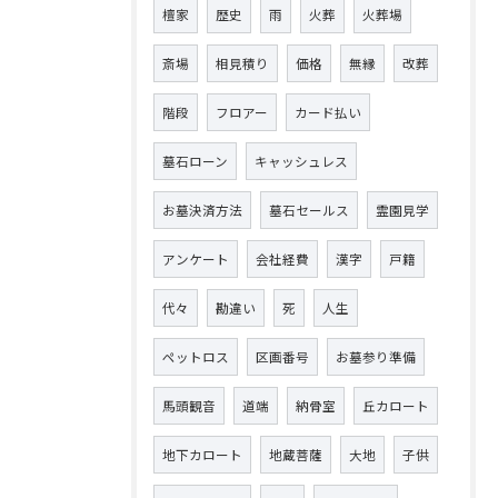
檀家
歴史
雨
火葬
火葬場
斎場
相見積り
価格
無縁
改葬
階段
フロアー
カード払い
墓石ローン
キャッシュレス
お墓決済方法
墓石セールス
霊園見学
アンケート
会社経費
漢字
戸籍
代々
勘違い
死
人生
ペットロス
区画番号
お墓参り準備
馬頭観音
道端
納骨室
丘カロート
地下カロート
地蔵菩薩
大地
子供