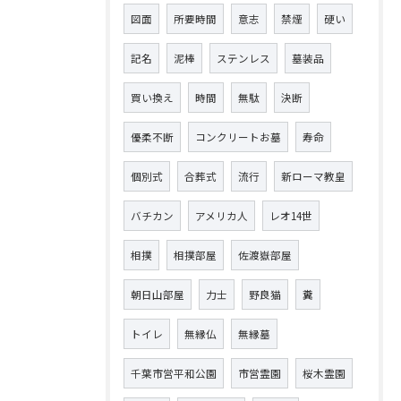
図面
所要時間
意志
禁煙
硬い
記名
泥棒
ステンレス
墓装品
買い換え
時間
無駄
決断
優柔不断
コンクリートお墓
寿命
個別式
合葬式
流行
新ローマ教皇
バチカン
アメリカ人
レオ14世
相撲
相撲部屋
佐渡嶽部屋
朝日山部屋
力士
野良猫
糞
トイレ
無縁仏
無縁墓
千葉市営平和公園
市営霊園
桜木霊園