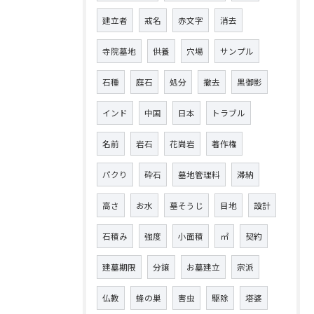
建立者
戒名
赤文字
消去
寺院墓地
供養
穴場
サンプル
石種
庭石
処分
撤去
黒御影
インド
中国
日本
トラブル
名前
岩石
花崗岩
著作権
パクり
砕石
墓地管理料
滞納
高さ
お水
墓そうじ
目地
設計
石積み
強度
小面積
㎡
契約
建墓期限
分譲
お墓建立
宗派
仏教
蜂の巣
害虫
駆除
塔婆