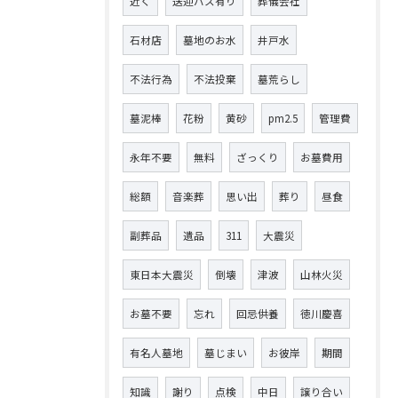
近く
送迎バス有り
葬儀会社
石材店
墓地のお水
井戸水
不法行為
不法投棄
墓荒らし
墓泥棒
花粉
黄砂
pm2.5
管理費
永年不要
無料
ざっくり
お墓費用
総額
音楽葬
思い出
葬り
昼食
副葬品
遺品
311
大震災
東日本大震災
倒壊
津波
山林火災
お墓不要
忘れ
回忌供養
徳川慶喜
有名人墓地
墓じまい
お彼岸
期間
知識
謝り
点検
中日
譲り合い