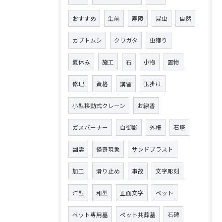
おすすめ
生前
寿陵
昆虫
自然
カブトムシ
クワガタ
虫獲り
夏休み
施工
石
小物
置物
修理
資格
講習
玉掛け
小型移動式クレーン
お線香
ガスバーナー
白御影
外柵
石塔
幽霊
怪奇現象
サンドブラスト
加工
滑り止め
事故
文字彫刻
洋型
和型
正面文字
ペット
ペット専用墓
ペット共葬墓
石碑