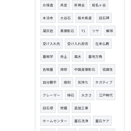
お焼香
具足
祈祷会
和名ヶ谷
本法寺
大谷石
栃木県産
旧石碑
凝灰岩
黒御影石
Y1
ツヤ
解体
受け入れ先
受け入れ拒否
在来仏教
墓相学
赤土
風水
墓地方角
吉相墓
掃除
中国産御影石
協調性
自分勝手
規則
気持ち
ネガティブ
クレーマー
棹石
大きさ
江戸時代
旧石塔
修繕
追加工事
ホームセンター
墓石洗浄
墓石ケア