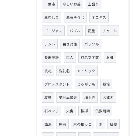
千葉市
珍しいお墓
土盛り
草むしり
墓石そうじ
オニキス
ゴージャス
バブル
花屋
チュール
テント
暑さ対策
パラソル
長嶋茂雄
巨人
戒名文字数
お骨
洗礼
洗礼名
カトリック
プロテスタント
じゃがいも
栽培
収穫
築地本願寺
増上寺
お戒名
石ベンチ
火傷
挨拶
仏教用語
語源
禅宗
木の根っこ
木
植樹