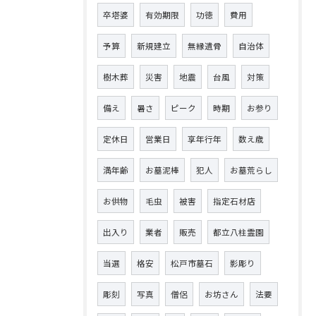
卒塔婆
有効期限
功徳
費用
予算
新規建立
無縁遺骨
自治体
樹木葬
災害
地震
台風
対策
備え
暑さ
ピーク
時期
お参り
定休日
営業日
享年行年
数え歳
満年齢
お墓泥棒
犯人
お墓荒らし
お供物
毛虫
被害
指定石材店
出入り
業者
販売
都立八柱霊園
当選
格安
松戸市墓石
影彫り
彫刻
写真
僧侶
お坊さん
法要