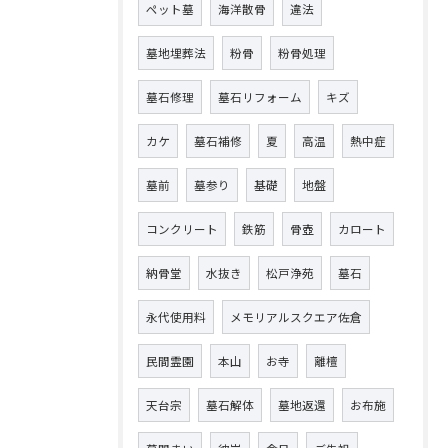
ペット墓
海洋散骨
違法
墓地埋葬法
粉骨
粉骨処理
墓石修理
墓石リフォーム
キズ
カケ
墓石補修
夏
高温
熱中症
墓前
墓参り
基礎
地盤
コンクリート
鉄筋
骨壺
カロート
納骨堂
水抜き
松戸浄苑
墓石
永代使用料
メモリアルスクエア佐倉
民間霊園
本山
お寺
離檀
天台宗
墓石解体
墓地返還
お布施