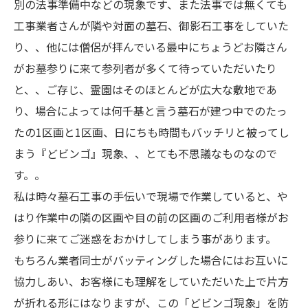
別の法事準備中などの現象です、また法事では無くても
工事業者さんが隣や対面の墓石、御影石工事をしていた
り、、他には僧侶が拝んでいる最中にちょうどお隣さん
がお墓参りに来て参列者が多くて待っていただいたり
と、、ご存じ、霊園はそのほとんどが広大な敷地であ
り、場合によっては何千基と言う墓石が建つ中でのたっ
たの1区画と1区画、日にちも時間もバッチリと被ってし
まう『どビンゴ』現象、、とても不思議なものなので
す。。
私は時々墓石工事の手伝いで現場で作業していると、や
はり作業中の隣の区画や目の前の区画のご利用者様がお
参りに来てご迷惑をおかけしてしまう事があります。
もちろん業者同士がバッティングした場合にはお互いに
協力しあい、お客様にも理解をしていただいた上で片方
が折れる形にはなりますが、この「どビンゴ現象」を防