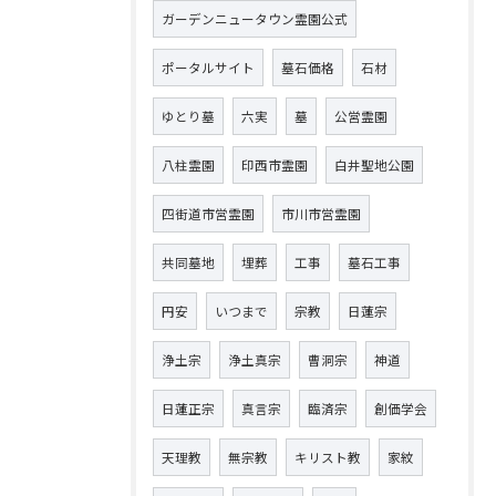
ガーデンニュータウン霊園公式
ポータルサイト
墓石価格
石材
ゆとり墓
六実
墓
公営霊園
八柱霊園
印西市霊園
白井聖地公園
四街道市営霊園
市川市営霊園
共同墓地
埋葬
工事
墓石工事
円安
いつまで
宗教
日蓮宗
浄土宗
浄土真宗
曹洞宗
神道
日蓮正宗
真言宗
臨済宗
創価学会
天理教
無宗教
キリスト教
家紋