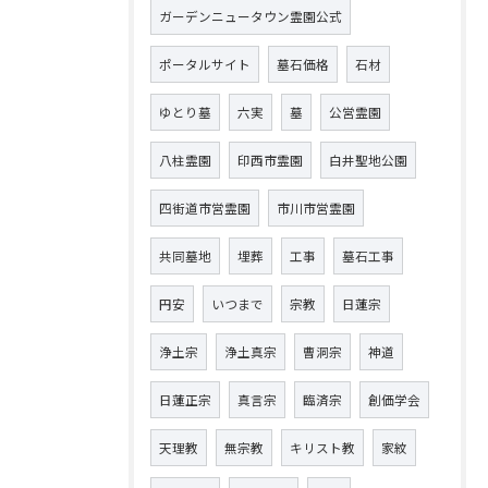
ガーデンニュータウン霊園公式
ポータルサイト
墓石価格
石材
ゆとり墓
六実
墓
公営霊園
八柱霊園
印西市霊園
白井聖地公園
四街道市営霊園
市川市営霊園
共同墓地
埋葬
工事
墓石工事
円安
いつまで
宗教
日蓮宗
浄土宗
浄土真宗
曹洞宗
神道
日蓮正宗
真言宗
臨済宗
創価学会
天理教
無宗教
キリスト教
家紋