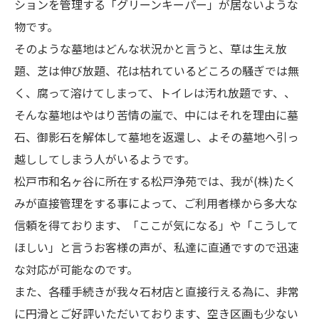
ションを管理する「グリーンキーパー」が居ないような
物です。
そのような墓地はどんな状況かと言うと、草は生え放
題、芝は伸び放題、花は枯れているどころの騒ぎでは無
く、腐って溶けてしまって、トイレは汚れ放題です、、
そんな墓地はやはり苦情の嵐で、中にはそれを理由に墓
石、御影石を解体して墓地を返還し、よその墓地へ引っ
越ししてしまう人がいるようです。
松戸市和名ヶ谷に所在する松戸浄苑では、我が(株)たく
みが直接管理をする事によって、ご利用者様から多大な
信頼を得ております、「ここが気になる」や「こうして
ほしい」と言うお客様の声が、私達に直通ですので迅速
な対応が可能なのです。
また、各種手続きが我々石材店と直接行える為に、非常
に円滑とご好評いただいております、空き区画も少ない