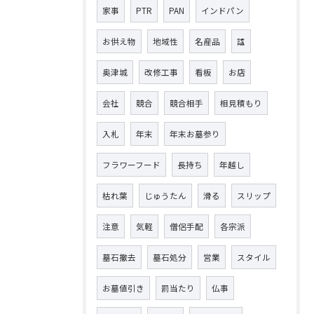
家事
PTR
PAN
インドパン
お供え物
地域性
名産品
諡
奥津城
改修工事
看板
お店
会社
競合
競合相手
相見積もり
入札
年末
年末お墓参り
フラワーフード
長持ち
年越し
枯れ葉
じゅうたん
滑る
スリップ
注意
気軽
僧侶手配
各宗派
墓石撤去
墓石処分
営業
スタイル
お墓値引き
罰当たり
仏事