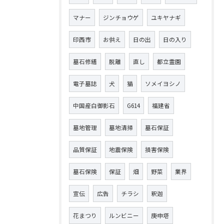
マナー
ジンチョウゲ
ユキヤナギ
印西市
お供え
日の出
日の入り
墓石修繕
脱離
直し
都立霊園
電子墓誌
犬
猫
ソメイヨシノ
中国産白御影石
G614
福建省
墓地管理
墓地清掃
墓石保証
品質保証
地震保険
損害保険
墓石保険
保証
畑
野菜
業界
宣伝
広告
チラシ
釈迦
花まつり
ルンビニー
庚申塔