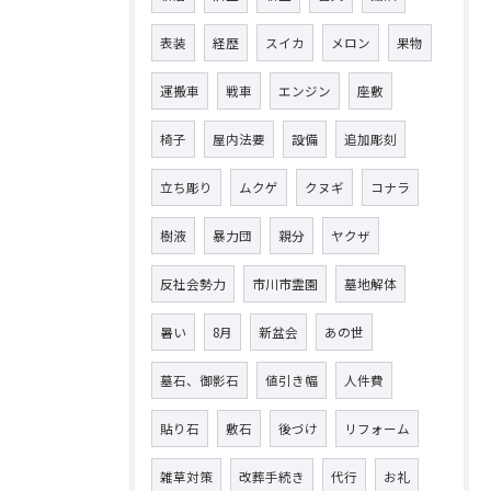
表装
経歴
スイカ
メロン
果物
運搬車
戦車
エンジン
座敷
椅子
屋内法要
設備
追加彫刻
立ち彫り
ムクゲ
クヌギ
コナラ
樹液
暴力団
親分
ヤクザ
反社会勢力
市川市霊園
墓地解体
暑い
8月
新盆会
あの世
墓石、御影石
値引き幅
人件費
貼り石
敷石
後づけ
リフォーム
雑草対策
改葬手続き
代行
お礼