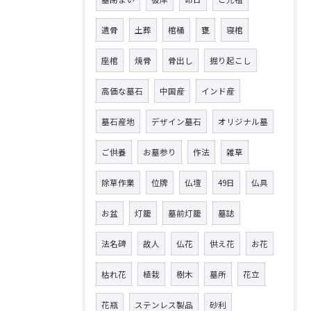
遺骨
土葬
棺桶
甕
寝棺
座棺
焼骨
骨出し
掘り起こし
高価な墓石
中国産
インド産
墓石産地
デザイン墓石
オリジナル墓
ご供養
お墓参り
作法
雑草
除草作業
位牌
仏壇
49日
仏具
お盆
灯籠
墓前灯籠
墓誌
法名碑
故人
仏花
供え花
お花
枯れ花
植栽
樹木
墓所
花立
花瓶
ステンレス製品
砂利