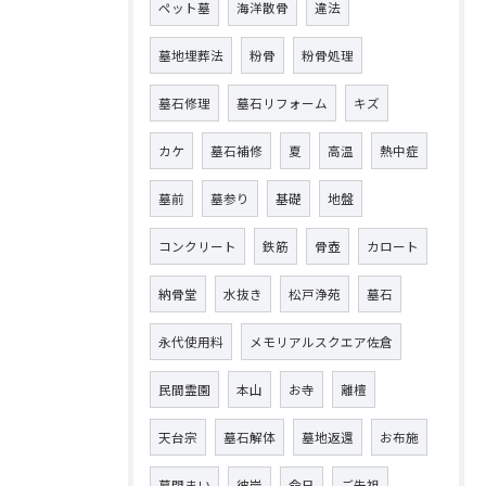
ペット墓
海洋散骨
違法
墓地埋葬法
粉骨
粉骨処理
墓石修理
墓石リフォーム
キズ
カケ
墓石補修
夏
高温
熱中症
墓前
墓参り
基礎
地盤
コンクリート
鉄筋
骨壺
カロート
納骨堂
水抜き
松戸浄苑
墓石
永代使用料
メモリアルスクエア佐倉
民間霊園
本山
お寺
離檀
天台宗
墓石解体
墓地返還
お布施
墓閉まい
彼岸
命日
ご先祖