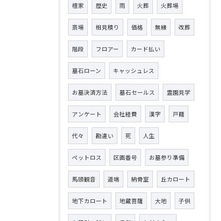
檀家
歴史
雨
火葬
火葬場
斎場
相見積り
価格
無縁
改葬
階段
フロアー
カード払い
墓石ローン
キャッシュレス
お墓決済方法
墓石セールス
霊園見学
アンケート
会社経費
漢字
戸籍
代々
勘違い
死
人生
ペットロス
区画番号
お墓参り準備
馬頭観音
道端
納骨室
丘カロート
地下カロート
地蔵菩薩
大地
子供