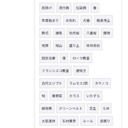
厄除け
流行病
伝染病
春
年度始まり
お別れ
犬猫
極楽浄土
葬式
通夜
牡丹桜
八重桜
開発
地質
地山
盛り土
祥月命日
回忌法要
煙
ローマ教皇
フランシスコ教皇
遅咲き
古代エジプト
ラムセス2世
タケノコ
旬
春野菜
カラス
いたずら
緑地帯
グリーンベルト
芝生
G.W
大型連休
石材業界
ルール
見積り