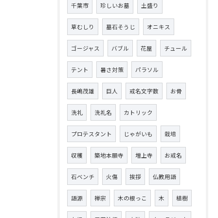
千葉市
珍しいお墓
土盛り
草むしり
墓石そうじ
オニキス
ゴージャス
バブル
花屋
チュール
テント
暑さ対策
パラソル
長嶋茂雄
巨人
戒名文字数
お骨
洗礼
洗礼名
カトリック
プロテスタント
じゃがいも
栽培
収穫
築地本願寺
増上寺
お戒名
石ベンチ
火傷
挨拶
仏教用語
語源
禅宗
木の根っこ
木
植樹