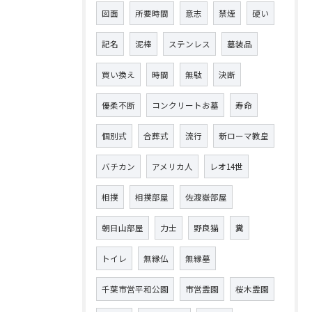
図面
所要時間
意志
禁煙
硬い
記名
泥棒
ステンレス
墓装品
買い換え
時間
無駄
決断
優柔不断
コンクリートお墓
寿命
個別式
合葬式
流行
新ローマ教皇
バチカン
アメリカ人
レオ14世
相撲
相撲部屋
佐渡嶽部屋
朝日山部屋
力士
野良猫
糞
トイレ
無縁仏
無縁墓
千葉市営平和公園
市営霊園
桜木霊園