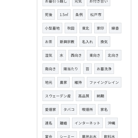
お墓引っ越し
元気
お付き合い
死後
1.5㎡
条例
松戸市
小型墓地
秋田
東北
家印
線香
お茶
新興宗教
名入れ
換気
湿気
水
西向き
東向き
北向き
南向き
陽当たり
苔
お墓洗浄
地元
農家
維持
ファイングレイン
スウェーデン産
高品質
納期
愛煙家
タバコ
喫煙所
家名
連名
離婚
インターネット
沖縄
宴会
シーミー
墓地お水
飲料水