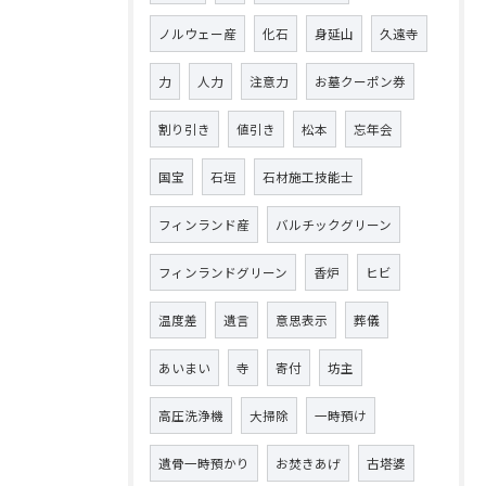
ノルウェー産
化石
身延山
久遠寺
力
人力
注意力
お墓クーポン券
割り引き
値引き
松本
忘年会
国宝
石垣
石材施工技能士
フィンランド産
バルチックグリーン
フィンランドグリーン
香炉
ヒビ
温度差
遺言
意思表示
葬儀
あいまい
寺
寄付
坊主
高圧洗浄機
大掃除
一時預け
遺骨一時預かり
お焚きあげ
古塔婆