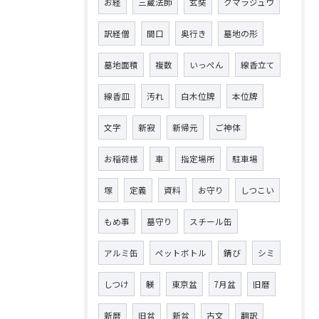
お経
三蔵法師
玄奘
クマラジュウ
訳経僧
間口
奥行き
墓地の形
墓地面積
複数
いっぺん
線香立て
線香皿
汚れ
白木位牌
本位牌
文字
新寂
新帰元
ご神体
お稲荷様
車
指定場所
駐車場
塚
定義
資料
お守り
しつこい
もめ事
墓守り
スチール缶
アルミ缶
ペットボトル
錆び
シミ
しつけ
躾
東京盆
7月盆
旧暦
新暦
旧盆
新盆
古文
翻訳