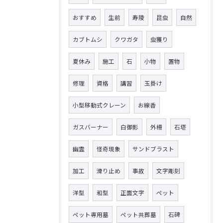
おすすめ
生前
寿陵
昆虫
自然
カブトムシ
クワガタ
虫獲り
夏休み
施工
石
小物
置物
修理
資格
講習
玉掛け
小型移動式クレーン
お線香
ガスバーナー
白御影
外柵
石塔
幽霊
怪奇現象
サンドブラスト
加工
滑り止め
事故
文字彫刻
洋型
和型
正面文字
ペット
ペット専用墓
ペット共葬墓
石碑