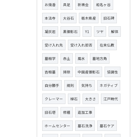
お焼香
具足
祈祷会
和名ヶ谷
本法寺
大谷石
栃木県産
旧石碑
凝灰岩
黒御影石
Y1
ツヤ
解体
受け入れ先
受け入れ拒否
在来仏教
墓相学
赤土
風水
墓地方角
吉相墓
掃除
中国産御影石
協調性
自分勝手
規則
気持ち
ネガティブ
クレーマー
棹石
大きさ
江戸時代
旧石塔
修繕
追加工事
ホームセンター
墓石洗浄
墓石ケア