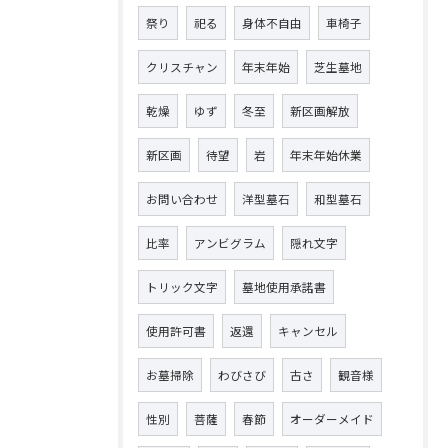
祭り
祀る
身体不自由
車椅子
クリスチャン
年末年始
芝生墓地
乾燥
ゆず
冬至
新区画解放
新区画
待望
岩
年末年始休業
お問い合わせ
洋型墓石
和型墓石
比率
アンビグラム
隠れ文字
トリック文字
墓地使用承諾書
使用許可書
返還
キャンセル
お墓掃除
わびさび
古さ
観音様
性別
菩薩
春節
オーダーメイド