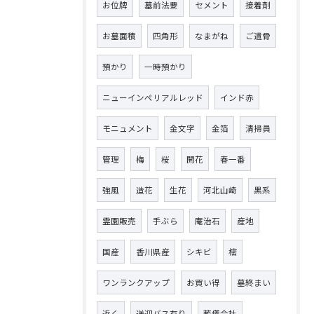
お位牌
墓前法要
セメント
接着剤
お墓面積
四角形
なまがね
ご遺骨
預かり
一時預かり
ニューインペリアルレッド
インド赤
モニュメント
金文字
金箔
清掃員
管理
梅
桜
開花
春一番
強風
造花
生花
河北山崎
黒系
霊園販売
手ぶら
庵治石
産地
国産
香川県産
シキビ
樒
ワンランクアップ
お買い得
墓終まい
近く
送迎バス有り
葬儀会社