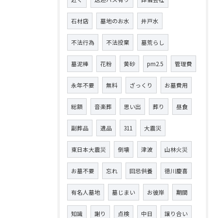
石材店
墓地のお水
井戸水
不法行為
不法投棄
墓荒らし
墓泥棒
花粉
黄砂
pm2.5
管理費
永年不要
無料
ざっくり
お墓費用
総額
音楽葬
思い出
葬り
昼食
副葬品
遺品
311
大震災
東日本大震災
倒壊
津波
山林火災
お墓不要
忘れ
回忌供養
徳川慶喜
有名人墓地
墓じまい
お彼岸
期間
知識
謝り
点検
中日
譲り合い