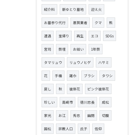
紹介料
新ゆとり墓地
迎え火
お墓参り代行
悪質業者
クマ
熊
遭遇
里帰り
再生
エコ
SDGs
宮司
祭壇
お祓い
1年祭
タマリュウ
リュウノヒゲ
ハサミ
花
手桶
雑巾
ブラシ
タワシ
戻し
秋
彼岸花
ピンク彼岸花
珍しい
高崎市
徳川忠長
成松
家光
お江
秀忠
幽閉
切腹
国松
宗教人口
氏子
信仰