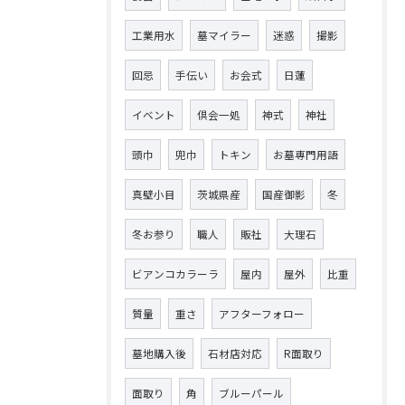
工業用水
墓マイラー
迷惑
撮影
回忌
手伝い
お会式
日蓮
イベント
倶会一処
神式
神社
頭巾
兜巾
トキン
お墓専門用語
真壁小目
茨城県産
国産御影
冬
冬お参り
職人
販社
大理石
ビアンコカラーラ
屋内
屋外
比重
質量
重さ
アフターフォロー
墓地購入後
石材店対応
R面取り
面取り
角
ブルーパール