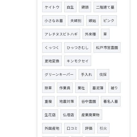
ケイトウ
自生
鶏頭
二階建て墓
小さなお墓
夫婦別
嫁姑
ピンク
アレチヌスビトハギ
外来種
草
くっつく
ひっつきむし
松戸市営霊園
更地変換
キンモクセイ
グリーンキーパー
手入れ
伐採
除草
作業員
業社
墓泥簿
被り
重複
地震対策
谷中霊園
著名人墓
生花店
仏壇店
産業廃棄物
外国産地
口コミ
評価
引火