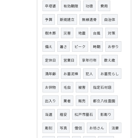
卒塔婆
有効期限
功徳
費用
予算
新規建立
無縁遺骨
自治体
樹木葬
災害
地震
台風
対策
備え
暑さ
ピーク
時期
お参り
定休日
営業日
享年行年
数え歳
満年齢
お墓泥棒
犯人
お墓荒らし
お供物
毛虫
被害
指定石材店
出入り
業者
販売
都立八柱霊園
当選
格安
松戸市墓石
影彫り
彫刻
写真
僧侶
お坊さん
法要