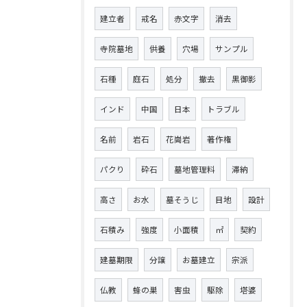
建立者
戒名
赤文字
消去
寺院墓地
供養
穴場
サンプル
石種
庭石
処分
撤去
黒御影
インド
中国
日本
トラブル
名前
岩石
花崗岩
著作権
パクり
砕石
墓地管理料
滞納
高さ
お水
墓そうじ
目地
設計
石積み
強度
小面積
㎡
契約
建墓期限
分譲
お墓建立
宗派
仏教
蜂の巣
害虫
駆除
塔婆