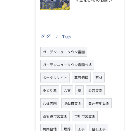
流山市からのお問い合わせが急増中です、かなり悪質な業者さんとお寺さんらしいです
タグ
Tags
ガーデンニュータウン霊園
ガーデンニュータウン霊園公式
ポータルサイト
墓石価格
石材
ゆとり墓
六実
墓
公営霊園
八柱霊園
印西市霊園
白井聖地公園
四街道市営霊園
市川市営霊園
共同墓地
埋葬
工事
墓石工事