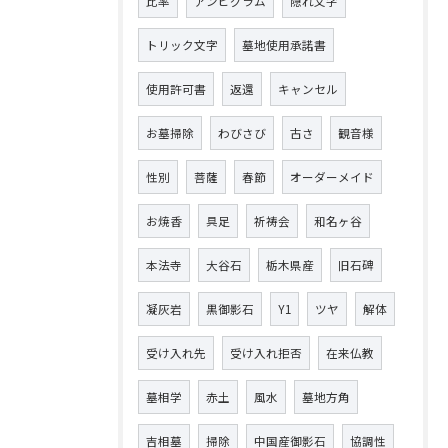
比率
アンビグラム
隠れ文字
トリック文字
墓地使用承諾書
使用許可書
返還
キャンセル
お墓掃除
わびさび
古さ
観音様
性別
菩薩
春節
オーダーメイド
お焼香
具足
祈祷会
和名ヶ谷
本法寺
大谷石
栃木県産
旧石碑
凝灰岩
黒御影石
Y1
ツヤ
解体
受け入れ先
受け入れ拒否
在来仏教
墓相学
赤土
風水
墓地方角
吉相墓
掃除
中国産御影石
協調性