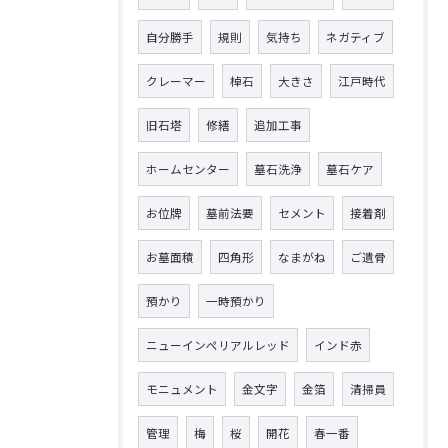
自分勝手
規則
気持ち
ネガティブ
クレーマー
棹石
大きさ
江戸時代
旧石塔
修繕
追加工事
ホームセンター
墓石洗浄
墓石ケア
お位牌
墓前法要
セメント
接着剤
お墓面積
四角形
なまがね
ご遺骨
預かり
一時預かり
ニューインペリアルレッド
インド赤
モニュメント
金文字
金箔
清掃員
管理
梅
桜
開花
春一番