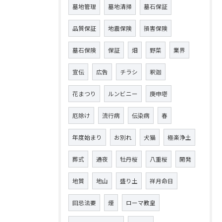
墓地管理
墓地清掃
墓石保証
品質保証
地震保険
損害保険
墓石保険
保証
畑
野菜
業界
宣伝
広告
チラシ
釈迦
花まつり
ルンビニー
庚申塔
厄除け
流行病
伝染病
春
年度始まり
お別れ
犬猫
極楽浄土
葬式
通夜
牡丹桜
八重桜
開発
地質
地山
盛り土
祥月命日
回忌法要
煙
ローマ教皇