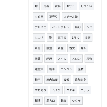
塚
定義
資料
お守り
しつこい
もめ事
墓守り
スチール缶
アルミ缶
ペットボトル
錆び
シミ
しつけ
躾
東京盆
7月盆
旧暦
新暦
旧盆
新盆
古文
翻訳
表装
経歴
スイカ
メロン
果物
運搬車
戦車
エンジン
座敷
椅子
屋内法要
設備
追加彫刻
立ち彫り
ムクゲ
クヌギ
コナラ
樹液
暴力団
親分
ヤクザ