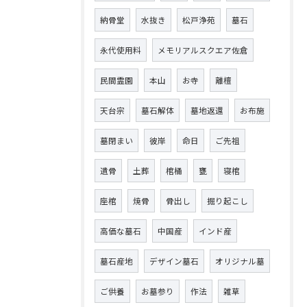
納骨堂
水抜き
松戸浄苑
墓石
永代使用料
メモリアルスクエア佐倉
民間霊園
本山
お寺
離檀
天台宗
墓石解体
墓地返還
お布施
墓閉まい
彼岸
命日
ご先祖
遺骨
土葬
棺桶
甕
寝棺
座棺
焼骨
骨出し
掘り起こし
高価な墓石
中国産
インド産
墓石産地
デザイン墓石
オリジナル墓
ご供養
お墓参り
作法
雑草