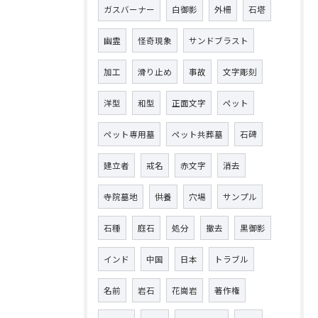
ガスバーナー
白御影
外柵
石塔
幽霊
怪奇現象
サンドブラスト
加工
滑り止め
事故
文字彫刻
洋型
和型
正面文字
ペット
ペット専用墓
ペット共葬墓
石碑
建立者
戒名
赤文字
消去
寺院墓地
供養
穴場
サンプル
石種
庭石
処分
撤去
黒御影
インド
中国
日本
トラブル
名前
岩石
花崗岩
著作権