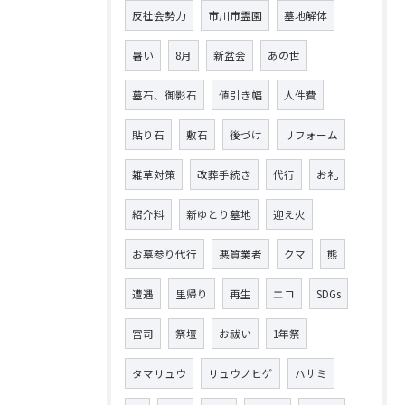
反社会勢力
市川市霊園
墓地解体
暑い
8月
新盆会
あの世
墓石、御影石
値引き幅
人件費
貼り石
敷石
後づけ
リフォーム
雑草対策
改葬手続き
代行
お礼
紹介料
新ゆとり墓地
迎え火
お墓参り代行
悪質業者
クマ
熊
遭遇
里帰り
再生
エコ
SDGs
宮司
祭壇
お祓い
1年祭
タマリュウ
リュウノヒゲ
ハサミ