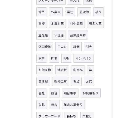
グリーンキーパー
手入れ
伐採
除草
作業員
業社
墓泥簿
被り
重複
地震対策
谷中霊園
著名人墓
生花店
仏壇店
産業廃棄物
外国産地
口コミ
評価
引火
家事
PTR
PAN
インドパン
お供え物
地域性
名産品
諡
奥津城
改修工事
看板
お店
会社
競合
競合相手
相見積もり
入札
年末
年末お墓参り
フラワーフード
長持ち
年越し