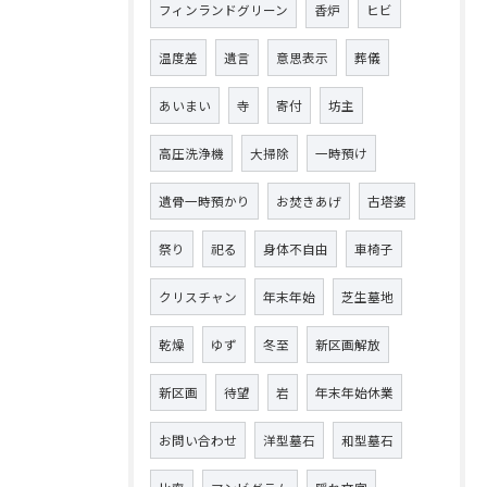
フィンランドグリーン
香炉
ヒビ
温度差
遺言
意思表示
葬儀
あいまい
寺
寄付
坊主
高圧洗浄機
大掃除
一時預け
遺骨一時預かり
お焚きあげ
古塔婆
祭り
祀る
身体不自由
車椅子
クリスチャン
年末年始
芝生墓地
乾燥
ゆず
冬至
新区画解放
新区画
待望
岩
年末年始休業
お問い合わせ
洋型墓石
和型墓石