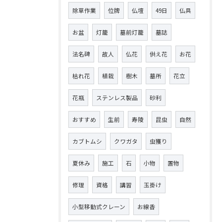
除草作業
位牌
仏壇
49日
仏具
お盆
灯籠
墓前灯籠
墓誌
法名碑
故人
仏花
供え花
お花
枯れ花
植栽
樹木
墓所
花立
花瓶
ステンレス製品
砂利
おすすめ
生前
寿陵
昆虫
自然
カブトムシ
クワガタ
虫獲り
夏休み
施工
石
小物
置物
修理
資格
講習
玉掛け
小型移動式クレーン
お線香