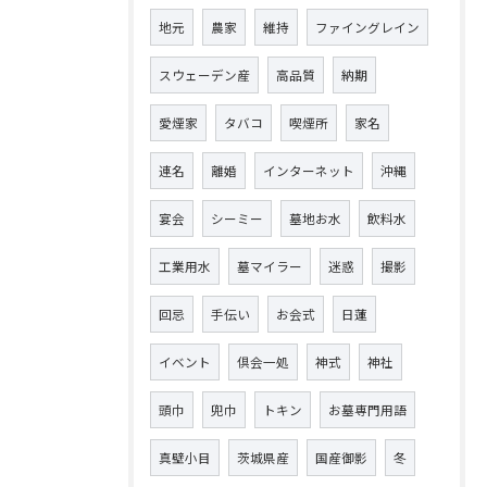
地元
農家
維持
ファイングレイン
スウェーデン産
高品質
納期
愛煙家
タバコ
喫煙所
家名
連名
離婚
インターネット
沖縄
宴会
シーミー
墓地お水
飲料水
工業用水
墓マイラー
迷惑
撮影
回忌
手伝い
お会式
日蓮
イベント
倶会一処
神式
神社
頭巾
兜巾
トキン
お墓専門用語
真壁小目
茨城県産
国産御影
冬