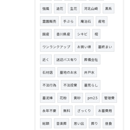
強風
造花
生花
河北山崎
黒系
霊園販売
手ぶら
庵治石
産地
国産
香川県産
シキビ
樒
ワンランクアップ
お買い得
墓終まい
近く
送迎バス有り
葬儀会社
石材店
墓地のお水
井戸水
不法行為
不法投棄
墓荒らし
墓泥棒
花粉
黄砂
pm2.5
管理費
永年不要
無料
ざっくり
お墓費用
総額
音楽葬
思い出
葬り
昼食