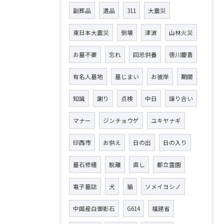
副葬品
遺品
311
大震災
東日本大震災
倒壊
津波
山林火災
お墓不要
忘れ
回忌供養
徳川慶喜
有名人墓地
墓じまい
お彼岸
期間
知識
謝り
点検
中日
譲り合い
マナー
ジンチョウゲ
ユキヤナギ
印西市
お供え
日の出
日の入り
墓石修繕
脱離
直し
都立霊園
電子墓誌
犬
猫
ソメイヨシノ
中国産白御影石
G614
福建省