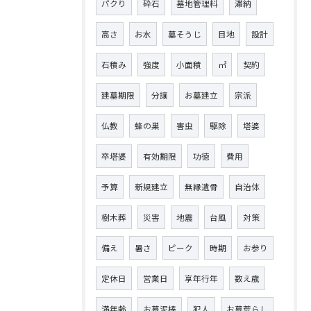
パクり
砕石
墓地管理料
滞納
高さ
お水
墓そうじ
目地
設計
石積み
強度
小面積
㎡
契約
建墓期限
分譲
お墓建立
宗派
仏教
蜂の巣
害虫
駆除
塔婆
卒塔婆
有効期限
功徳
費用
予算
新規建立
無縁遺骨
自治体
樹木葬
災害
地震
台風
対策
備え
暑さ
ピーク
時期
お参り
定休日
営業日
享年行年
数え歳
満年齢
お墓泥棒
犯人
お墓荒らし