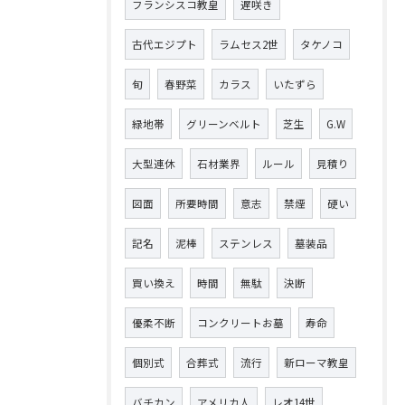
フランシスコ教皇
遅咲き
古代エジプト
ラムセス2世
タケノコ
旬
春野菜
カラス
いたずら
緑地帯
グリーンベルト
芝生
G.W
大型連休
石材業界
ルール
見積り
図面
所要時間
意志
禁煙
硬い
記名
泥棒
ステンレス
墓装品
買い換え
時間
無駄
決断
優柔不断
コンクリートお墓
寿命
個別式
合葬式
流行
新ローマ教皇
バチカン
アメリカ人
レオ14世