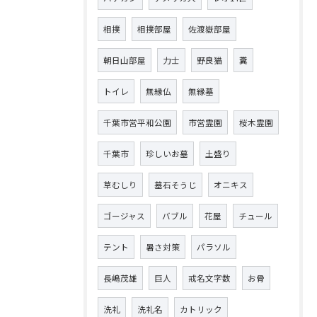
相撲
相撲部屋
佐渡嶽部屋
朝日山部屋
力士
野良猫
糞
トイレ
無縁仏
無縁墓
千葉市営平和公園
市営霊園
桜木霊園
千葉市
珍しいお墓
土盛り
草むしり
墓石そうじ
オニキス
ゴージャス
バブル
花屋
チュール
テント
暑さ対策
パラソル
長嶋茂雄
巨人
戒名文字数
お骨
洗礼
洗礼名
カトリック