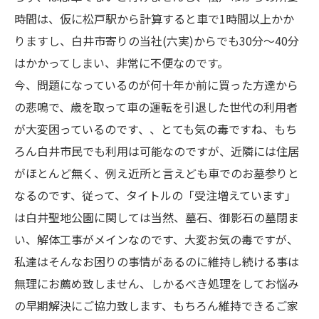
時間は、仮に松戸駅から計算すると車で1時間以上かか
りますし、白井市寄りの当社(六実)からでも30分～40分
はかかってしまい、非常に不便なのです。
今、問題になっているのが何十年か前に買った方達から
の悲鳴で、歳を取って車の運転を引退した世代の利用者
が大変困っているのです、、とても気の毒ですね、もち
ろん白井市民でも利用は可能なのですが、近隣には住居
がほとんど無く、例え近所と言えども車でのお墓参りと
なるのです、従って、タイトルの「受注増えています」
は白井聖地公園に関しては当然、墓石、御影石の墓閉ま
い、解体工事がメインなのです、大変お気の毒ですが、
私達はそんなお困りの事情があるのに維持し続ける事は
無理にお薦め致しません、しかるべき処理をしてお悩み
の早期解決にご協力致します、もちろん維持できるご家