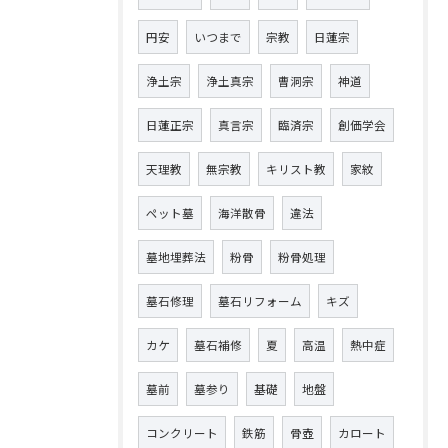
円安
いつまで
宗教
日蓮宗
浄土宗
浄土真宗
曹洞宗
神道
日蓮正宗
真言宗
臨済宗
創価学会
天理教
無宗教
キリスト教
家紋
ペット墓
海洋散骨
違法
墓地埋葬法
粉骨
粉骨処理
墓石修理
墓石リフォーム
キズ
カケ
墓石補修
夏
高温
熱中症
墓前
墓参り
基礎
地盤
コンクリート
鉄筋
骨壺
カロート