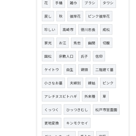
花
手桶
雑巾
ブラシ
タワシ
戻し
秋
彼岸花
ピンク彼岸花
珍しい
高崎市
徳川忠長
成松
家光
お江
秀忠
幽閉
切腹
国松
宗教人口
氏子
信仰
ケイトウ
自生
鶏頭
二階建て墓
小さなお墓
夫婦別
嫁姑
ピンク
アレチヌスビトハギ
外来種
草
くっつく
ひっつきむし
松戸市営霊園
更地変換
キンモクセイ