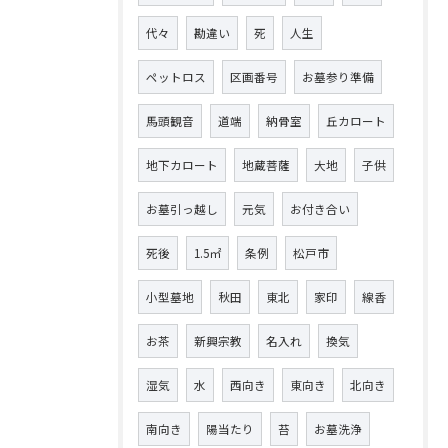
代々
勘違い
死
人生
ペットロス
区画番号
お墓参り準備
馬頭観音
道端
納骨室
丘カロート
地下カロート
地蔵菩薩
大地
子供
お墓引っ越し
元気
お付き合い
死後
1.5㎡
条例
松戸市
小型墓地
秋田
東北
家印
線香
お茶
新興宗教
名入れ
換気
湿気
水
西向き
東向き
北向き
南向き
陽当たり
苔
お墓洗浄