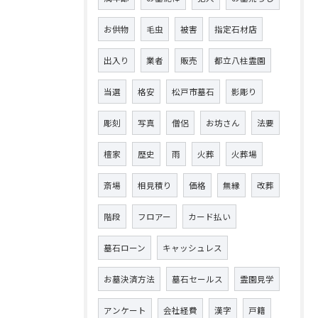
お供物
毛虫
被害
指定石材店
出入り
業者
販売
都立八柱霊園
当選
格安
松戸市墓石
影彫り
彫刻
写真
僧侶
お坊さん
法要
檀家
歴史
雨
火葬
火葬場
斎場
相見積り
価格
無縁
改葬
階段
フロアー
カード払い
墓石ローン
キャッシュレス
お墓決済方法
墓石セールス
霊園見学
アンケート
会社経費
漢字
戸籍