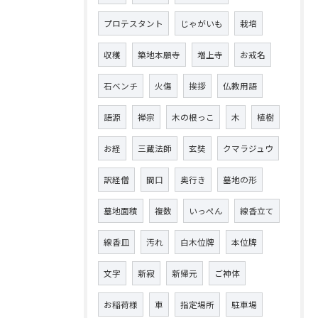
プロテスタント
じゃがいも
栽培
収穫
築地本願寺
増上寺
お戒名
石ベンチ
火傷
挨拶
仏教用語
語源
禅宗
木の根っこ
木
植樹
お経
三蔵法師
玄奘
クマラジュウ
訳経僧
間口
奥行き
墓地の形
墓地面積
複数
いっぺん
線香立て
線香皿
汚れ
白木位牌
本位牌
文字
新寂
新帰元
ご神体
お稲荷様
車
指定場所
駐車場