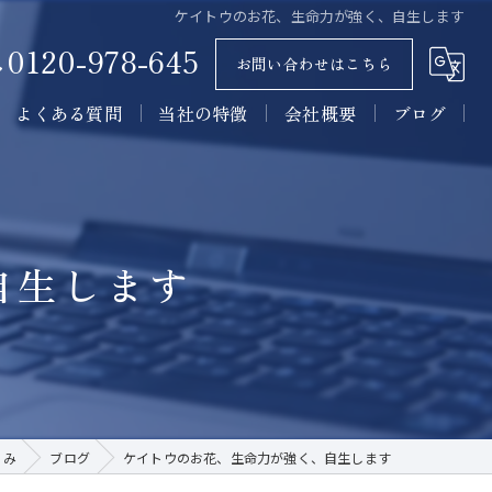
ケイトウのお花、生命力が強く、自生します
0120-978-645
お問い合わせはこちら
よくある質問
当社の特徴
会社概要
ブログ
墓石
コラム
石材
自生します
墓所
施工
販売
くみ
ブログ
ケイトウのお花、生命力が強く、自生します