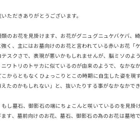
覧いただきありがとうございます。
種類のお花を見掛けます、お花がグニュグニュケバケバ、
に強く、主にはお墓向けのお花と言われている赤いお花「
ロテスクさで、表現が悪いかもしれませんが、脳ミソのよ
ニワトリのトサカに似ているのが由来のようで、なかなか
どこからともなくひょっこりとこの時期に自生した姿を現
植えたのかもしれない」と、抜いたりする事がなかなかでき
、もし墓石、御影石の端にちょこんと咲いているのを見掛
びます、墓前向けのお花、墓石、御影石の為のお花は墓地