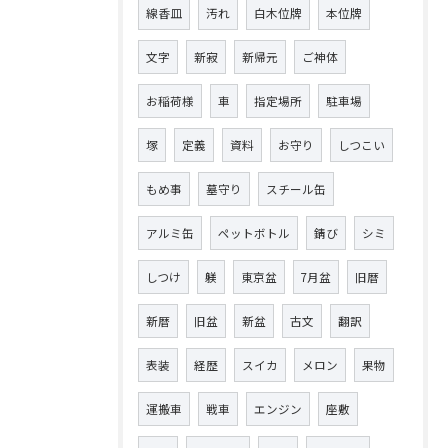
線香皿
汚れ
白木位牌
本位牌
文字
新寂
新帰元
ご神体
お稲荷様
車
指定場所
駐車場
塚
定義
資料
お守り
しつこい
もめ事
墓守り
スチール缶
アルミ缶
ペットボトル
錆び
シミ
しつけ
躾
東京盆
7月盆
旧暦
新暦
旧盆
新盆
古文
翻訳
表装
経歴
スイカ
メロン
果物
運搬車
戦車
エンジン
座敷