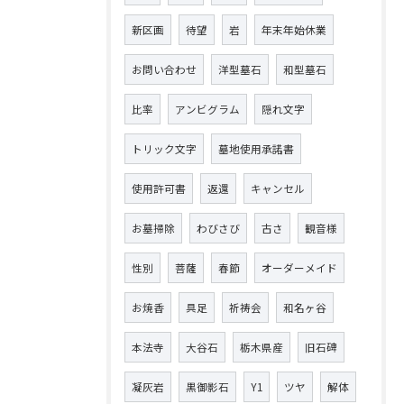
新区画
待望
岩
年末年始休業
お問い合わせ
洋型墓石
和型墓石
比率
アンビグラム
隠れ文字
トリック文字
墓地使用承諾書
使用許可書
返還
キャンセル
お墓掃除
わびさび
古さ
観音様
性別
菩薩
春節
オーダーメイド
お焼香
具足
祈祷会
和名ヶ谷
本法寺
大谷石
栃木県産
旧石碑
凝灰岩
黒御影石
Y1
ツヤ
解体