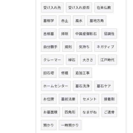
受け入れ先
受け入れ拒否
在来仏教
墓相学
赤土
風水
墓地方角
吉相墓
掃除
中国産御影石
協調性
自分勝手
規則
気持ち
ネガティブ
クレーマー
棹石
大きさ
江戸時代
旧石塔
修繕
追加工事
ホームセンター
墓石洗浄
墓石ケア
お位牌
墓前法要
セメント
接着剤
お墓面積
四角形
なまがね
ご遺骨
預かり
一時預かり