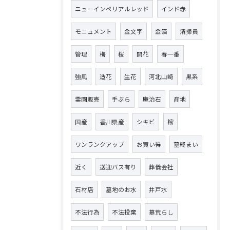
ニューインペリアルレッド
インド赤
モニュメント
金文字
金箔
清掃員
管理
梅
桜
開花
春一番
強風
造花
生花
河北山崎
黒系
霊園販売
手ぶら
庵治石
産地
国産
香川県産
シキビ
樒
ワンランクアップ
お買い得
墓終まい
近く
送迎バス有り
葬儀会社
石材店
墓地のお水
井戸水
不法行為
不法投棄
墓荒らし