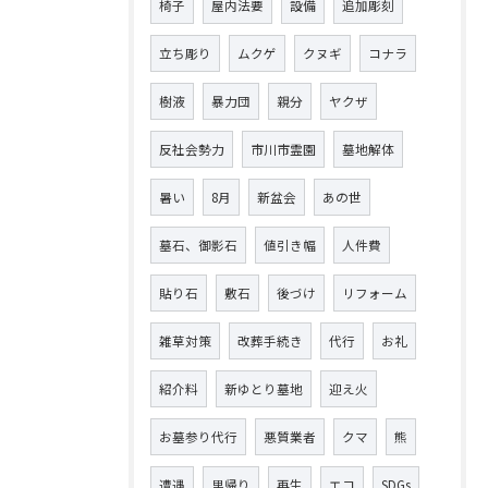
椅子
屋内法要
設備
追加彫刻
立ち彫り
ムクゲ
クヌギ
コナラ
樹液
暴力団
親分
ヤクザ
反社会勢力
市川市霊園
墓地解体
暑い
8月
新盆会
あの世
墓石、御影石
値引き幅
人件費
貼り石
敷石
後づけ
リフォーム
雑草対策
改葬手続き
代行
お礼
紹介料
新ゆとり墓地
迎え火
お墓参り代行
悪質業者
クマ
熊
遭遇
里帰り
再生
エコ
SDGs