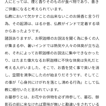
人にとっては、煙と香りそのものが食べ物であり、善き
ご供養になると考えられています。
仏教において欠かすことの出来ないこのお焼香と言う行
為、その起源は、はるか昔、仏教がインドで定着する頃
からあったようです。
諸説ありますが、お釈迦様のお説法を聞く為に多くの人
が集まる中、暑いインドでは熱気や人々の体臭が立ち込
め、それによってお釈迦様のお説法に集中できなかった
り、はたまた偉大なるお釈迦様に不快な体臭は失礼だと
考える人がいました、そこで、お香を焚く事で臭いを消
し、空間を清浄にしたのが始まりだそうです、そしてこ
の事が「心身共にけがれを落とし清める行為」として仏
教に根付いたと言われています。
お墓参りとは、お花やお供物を必ず持参して、墓石、御
影石の前に来なければ意味が無いと勘違いをされている