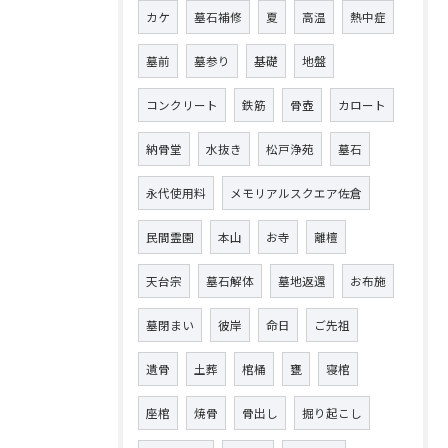
カケ
墓石補修
夏
高温
熱中症
墓前
墓参り
基礎
地盤
コンクリート
鉄筋
骨壺
カロート
納骨堂
水抜き
松戸浄苑
墓石
永代使用料
メモリアルスクエア佐倉
民間霊園
本山
お寺
離檀
天台宗
墓石解体
墓地返還
お布施
墓閉まい
彼岸
命日
ご先祖
遺骨
土葬
棺桶
甕
寝棺
座棺
焼骨
骨出し
掘り起こし