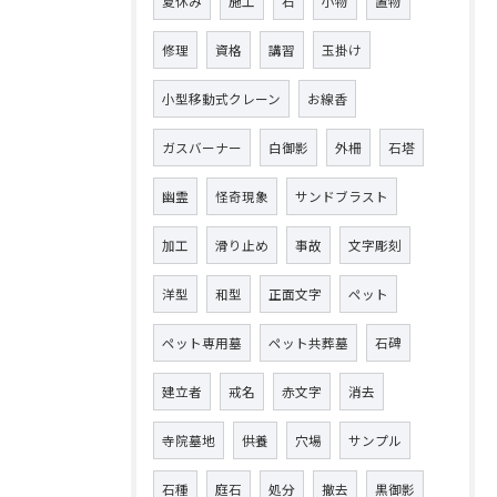
夏休み
施工
石
小物
置物
修理
資格
講習
玉掛け
小型移動式クレーン
お線香
ガスバーナー
白御影
外柵
石塔
幽霊
怪奇現象
サンドブラスト
加工
滑り止め
事故
文字彫刻
洋型
和型
正面文字
ペット
ペット専用墓
ペット共葬墓
石碑
建立者
戒名
赤文字
消去
寺院墓地
供養
穴場
サンプル
石種
庭石
処分
撤去
黒御影