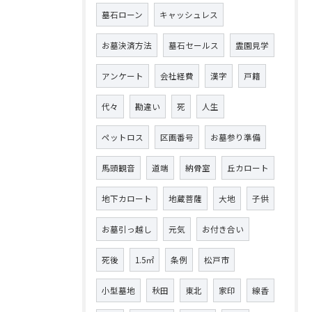
墓石ローン
キャッシュレス
お墓決済方法
墓石セールス
霊園見学
アンケート
会社経費
漢字
戸籍
代々
勘違い
死
人生
ペットロス
区画番号
お墓参り準備
馬頭観音
道端
納骨室
丘カロート
地下カロート
地蔵菩薩
大地
子供
お墓引っ越し
元気
お付き合い
死後
1.5㎡
条例
松戸市
小型墓地
秋田
東北
家印
線香