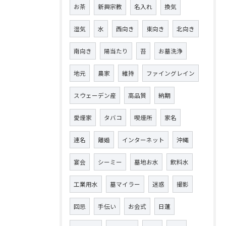
お茶
新興宗教
名入れ
換気
湿気
水
西向き
東向き
北向き
南向き
陽当たり
苔
お墓洗浄
地元
農家
維持
ファイングレイン
スウェーデン産
高品質
納期
愛煙家
タバコ
喫煙所
家名
連名
離婚
インターネット
沖縄
宴会
シーミー
墓地お水
飲料水
工業用水
墓マイラー
迷惑
撮影
回忌
手伝い
お会式
日蓮