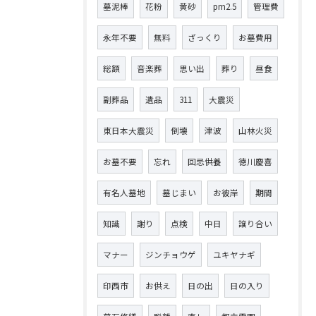
墓泥棒
花粉
黄砂
pm2.5
管理費
永年不要
無料
ざっくり
お墓費用
総額
音楽葬
思い出
葬り
昼食
副葬品
遺品
311
大震災
東日本大震災
倒壊
津波
山林火災
お墓不要
忘れ
回忌供養
徳川慶喜
有名人墓地
墓じまい
お彼岸
期間
知識
謝り
点検
中日
譲り合い
マナー
ジンチョウゲ
ユキヤナギ
印西市
お供え
日の出
日の入り