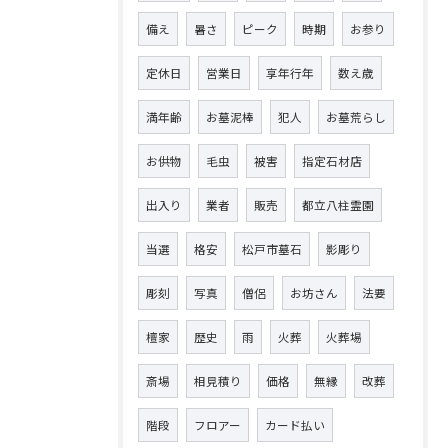
備え
暑さ
ピーク
時期
お参り
定休日
営業日
享年行年
数え歳
満年齢
お墓泥棒
犯人
お墓荒らし
お供物
毛虫
被害
指定石材店
出入り
業者
販売
都立八柱霊園
当選
格安
松戸市墓石
影彫り
彫刻
写真
僧侶
お坊さん
法要
檀家
歴史
雨
火葬
火葬場
斎場
相見積り
価格
無縁
改葬
階段
フロアー
カード払い