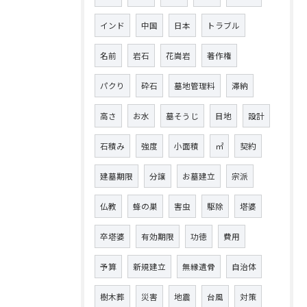
インド
中国
日本
トラブル
名前
岩石
花崗岩
著作権
パクり
砕石
墓地管理料
滞納
高さ
お水
墓そうじ
目地
設計
石積み
強度
小面積
㎡
契約
建墓期限
分譲
お墓建立
宗派
仏教
蜂の巣
害虫
駆除
塔婆
卒塔婆
有効期限
功徳
費用
予算
新規建立
無縁遺骨
自治体
樹木葬
災害
地震
台風
対策