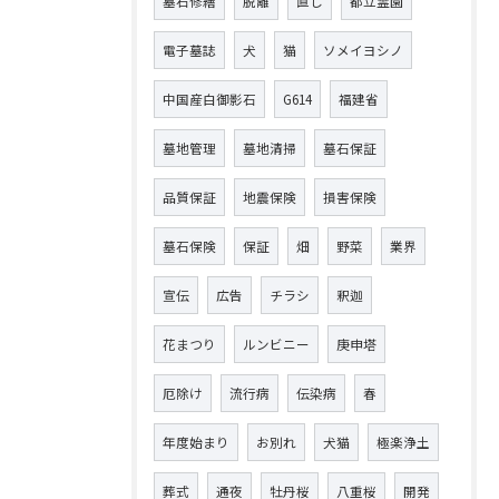
墓石修繕
脱離
直し
都立霊園
電子墓誌
犬
猫
ソメイヨシノ
中国産白御影石
G614
福建省
墓地管理
墓地清掃
墓石保証
品質保証
地震保険
損害保険
墓石保険
保証
畑
野菜
業界
宣伝
広告
チラシ
釈迦
花まつり
ルンビニー
庚申塔
厄除け
流行病
伝染病
春
年度始まり
お別れ
犬猫
極楽浄土
葬式
通夜
牡丹桜
八重桜
開発