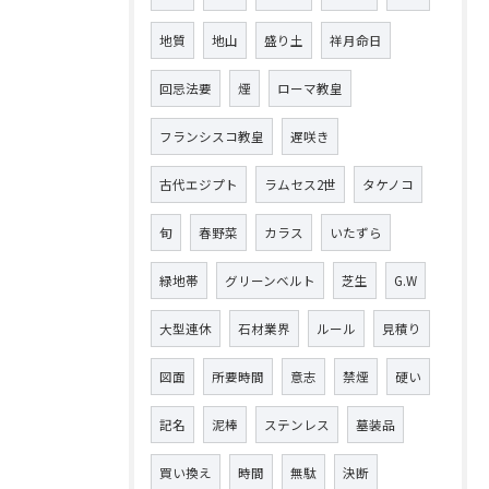
地質
地山
盛り土
祥月命日
回忌法要
煙
ローマ教皇
フランシスコ教皇
遅咲き
古代エジプト
ラムセス2世
タケノコ
旬
春野菜
カラス
いたずら
緑地帯
グリーンベルト
芝生
G.W
大型連休
石材業界
ルール
見積り
図面
所要時間
意志
禁煙
硬い
記名
泥棒
ステンレス
墓装品
買い換え
時間
無駄
決断