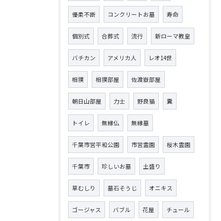
優柔不断
コンクリートお墓
寿命
個別式
合葬式
流行
新ローマ教皇
バチカン
アメリカ人
レオ14世
相撲
相撲部屋
佐渡嶽部屋
朝日山部屋
力士
野良猫
糞
トイレ
無縁仏
無縁墓
千葉市営平和公園
市営霊園
桜木霊園
千葉市
珍しいお墓
土盛り
草むしり
墓石そうじ
オニキス
ゴージャス
バブル
花屋
チュール