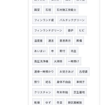
国宝
石垣
石材施工技能士
フィンランド産
バルチックグリーン
フィンランドグリーン
香炉
ヒビ
温度差
遺言
意思表示
葬儀
あいまい
寺
寄付
坊主
高圧洗浄機
大掃除
一時預け
遺骨一時預かり
お焚きあげ
古塔婆
祭り
祀る
身体不自由
車椅子
クリスチャン
年末年始
芝生墓地
乾燥
ゆず
冬至
新区画解放