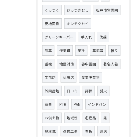
くっつく
ひっつきむし
松戸市営霊園
更地変換
キンモクセイ
グリーンキーパー
手入れ
伐採
除草
作業員
業社
墓泥簿
被り
重複
地震対策
谷中霊園
著名人墓
生花店
仏壇店
産業廃棄物
外国産地
口コミ
評価
引火
家事
PTR
PAN
インドパン
お供え物
地域性
名産品
諡
奥津城
改修工事
看板
お店