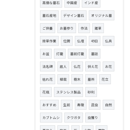
高価な墓石
中国産
インド産
墓石産地
デザイン墓石
オリジナル墓
ご供養
お墓参り
作法
雑草
除草作業
位牌
仏壇
49日
仏具
お盆
灯籠
墓前灯籠
墓誌
法名碑
故人
仏花
供え花
お花
枯れ花
植栽
樹木
墓所
花立
花瓶
ステンレス製品
砂利
おすすめ
生前
寿陵
昆虫
自然
カブトムシ
クワガタ
虫獲り