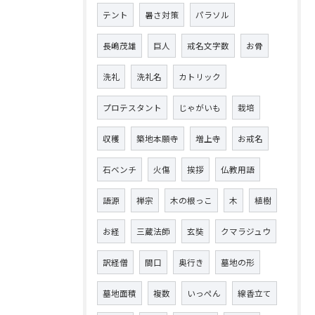
テント
暑さ対策
パラソル
長嶋茂雄
巨人
戒名文字数
お骨
洗礼
洗礼名
カトリック
プロテスタント
じゃがいも
栽培
収穫
築地本願寺
増上寺
お戒名
石ベンチ
火傷
挨拶
仏教用語
語源
禅宗
木の根っこ
木
植樹
お経
三蔵法師
玄奘
クマラジュウ
訳経僧
間口
奥行き
墓地の形
墓地面積
複数
いっぺん
線香立て