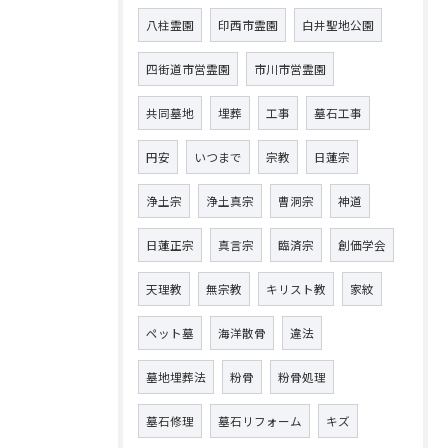
八柱霊園
印西市霊園
白井聖地公園
四街道市営霊園
市川市営霊園
共同墓地
埋葬
工事
墓石工事
円安
いつまで
宗教
日蓮宗
浄土宗
浄土真宗
曹洞宗
神道
日蓮正宗
真言宗
臨済宗
創価学会
天理教
無宗教
キリスト教
家紋
ペット墓
海洋散骨
違法
墓地埋葬法
粉骨
粉骨処理
墓石修理
墓石リフォーム
キズ