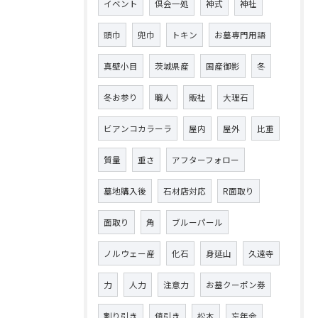
イベント
倶会一処
神式
神社
頭巾
兜巾
トキン
お墓専門用語
真壁小目
茨城県産
国産御影
冬
冬お参り
職人
販社
大理石
ビアンコカラーラ
屋内
屋外
比重
質量
重さ
アフターフォロー
墓地購入後
石材店対応
R面取り
面取り
角
ブルーパール
ノルウェー産
化石
身延山
久遠寺
力
人力
注意力
お墓クーポン券
割り引き
値引き
松本
忘年会