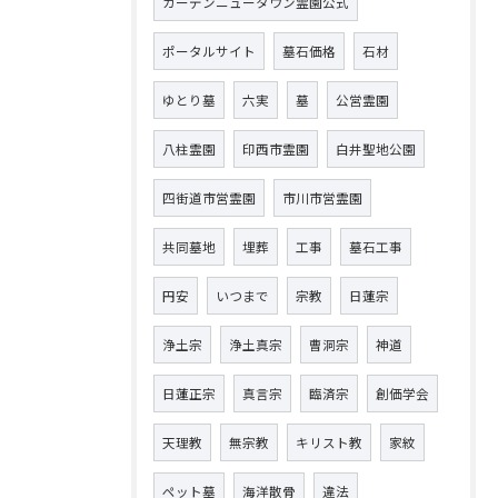
ガーデンニュータウン霊園公式
ポータルサイト
墓石価格
石材
ゆとり墓
六実
墓
公営霊園
八柱霊園
印西市霊園
白井聖地公園
四街道市営霊園
市川市営霊園
共同墓地
埋葬
工事
墓石工事
円安
いつまで
宗教
日蓮宗
浄土宗
浄土真宗
曹洞宗
神道
日蓮正宗
真言宗
臨済宗
創価学会
天理教
無宗教
キリスト教
家紋
ペット墓
海洋散骨
違法