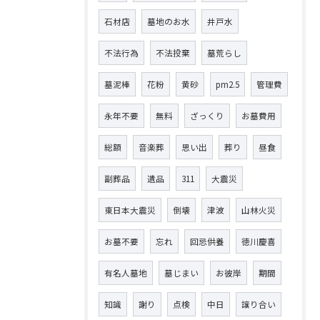
石材店
墓地のお水
井戸水
不法行為
不法投棄
墓荒らし
墓泥棒
花粉
黄砂
pm2.5
管理費
永年不要
無料
ざっくり
お墓費用
総額
音楽葬
思い出
葬り
昼食
副葬品
遺品
311
大震災
東日本大震災
倒壊
津波
山林火災
お墓不要
忘れ
回忌供養
徳川慶喜
有名人墓地
墓じまい
お彼岸
期間
知識
謝り
点検
中日
譲り合い