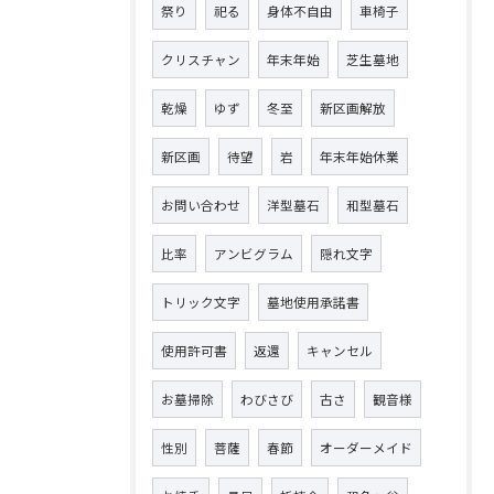
祭り
祀る
身体不自由
車椅子
クリスチャン
年末年始
芝生墓地
乾燥
ゆず
冬至
新区画解放
新区画
待望
岩
年末年始休業
お問い合わせ
洋型墓石
和型墓石
比率
アンビグラム
隠れ文字
トリック文字
墓地使用承諾書
使用許可書
返還
キャンセル
お墓掃除
わびさび
古さ
観音様
性別
菩薩
春節
オーダーメイド