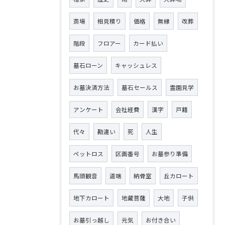
斎場
相見積り
価格
無縁
改葬
階段
フロアー
カード払い
墓石ローン
キャッシュレス
お墓決済方法
墓石セールス
霊園見学
アンケート
会社経費
漢字
戸籍
代々
勘違い
死
人生
ペットロス
区画番号
お墓参り準備
馬頭観音
道端
納骨室
丘カロート
地下カロート
地蔵菩薩
大地
子供
お墓引っ越し
元気
お付き合い