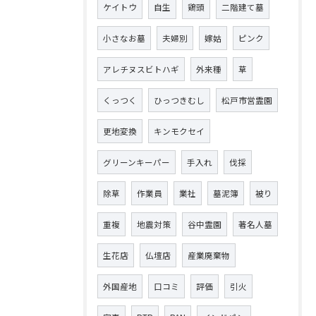
ケイトウ
自生
鶏頭
二階建て墓
小さなお墓
夫婦別
嫁姑
ピンク
アレチヌスビトハギ
外来種
草
くっつく
ひっつきむし
松戸市営霊園
更地変換
キンモクセイ
グリーンキーパー
手入れ
伐採
除草
作業員
業社
墓泥簿
被り
重複
地震対策
谷中霊園
著名人墓
生花店
仏壇店
産業廃棄物
外国産地
口コミ
評価
引火