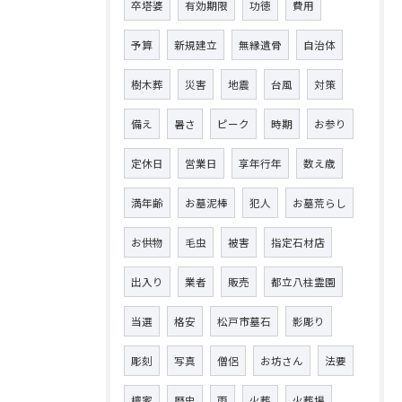
卒塔婆
有効期限
功徳
費用
予算
新規建立
無縁遺骨
自治体
樹木葬
災害
地震
台風
対策
備え
暑さ
ピーク
時期
お参り
定休日
営業日
享年行年
数え歳
満年齢
お墓泥棒
犯人
お墓荒らし
お供物
毛虫
被害
指定石材店
出入り
業者
販売
都立八柱霊園
当選
格安
松戸市墓石
影彫り
彫刻
写真
僧侶
お坊さん
法要
檀家
歴史
雨
火葬
火葬場