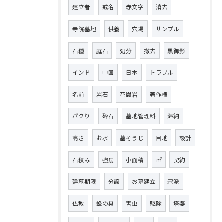
建立者
戒名
赤文字
消去
寺院墓地
供養
穴場
サンプル
石種
庭石
処分
撤去
黒御影
インド
中国
日本
トラブル
名前
岩石
花崗岩
著作権
パクり
砕石
墓地管理料
滞納
高さ
お水
墓そうじ
目地
設計
石積み
強度
小面積
㎡
契約
建墓期限
分譲
お墓建立
宗派
仏教
蜂の巣
害虫
駆除
塔婆