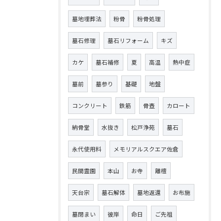
墓地埋葬法
粉骨
粉骨処理
墓石修理
墓石リフォーム
キズ
カケ
墓石補修
夏
高温
熱中症
墓前
墓参り
基礎
地盤
コンクリート
鉄筋
骨壺
カロート
納骨堂
水抜き
松戸浄苑
墓石
永代使用料
メモリアルスクエア佐倉
民間霊園
本山
お寺
離檀
天台宗
墓石解体
墓地返還
お布施
墓閉まい
彼岸
命日
ご先祖