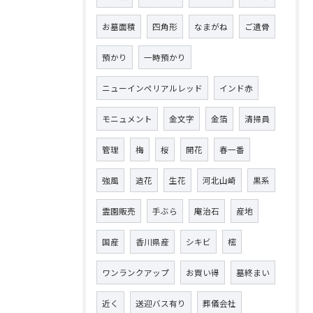
お墓面積
四角形
なまがね
ご遺骨
預かり
一時預かり
ニューインペリアルレッド
インド赤
モニュメント
金文字
金箔
清掃員
管理
梅
桜
開花
春一番
強風
造花
生花
河北山崎
黒系
霊園販売
手ぶら
庵治石
産地
国産
香川県産
シキビ
樒
ワンランクアップ
お買い得
墓終まい
近く
送迎バス有り
葬儀会社