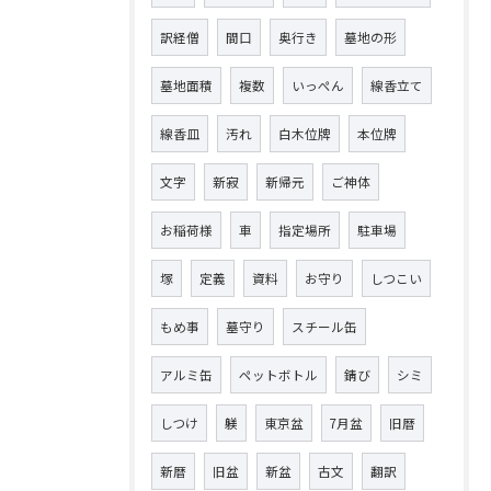
訳経僧
間口
奥行き
墓地の形
墓地面積
複数
いっぺん
線香立て
線香皿
汚れ
白木位牌
本位牌
文字
新寂
新帰元
ご神体
お稲荷様
車
指定場所
駐車場
塚
定義
資料
お守り
しつこい
もめ事
墓守り
スチール缶
アルミ缶
ペットボトル
錆び
シミ
しつけ
躾
東京盆
7月盆
旧暦
新暦
旧盆
新盆
古文
翻訳