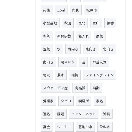
死後
1.5㎡
条例
松戸市
小型墓地
秋田
東北
家印
線香
お茶
新興宗教
名入れ
換気
湿気
水
西向き
東向き
北向き
南向き
陽当たり
苔
お墓洗浄
地元
農家
維持
ファイングレイン
スウェーデン産
高品質
納期
愛煙家
タバコ
喫煙所
家名
連名
離婚
インターネット
沖縄
宴会
シーミー
墓地お水
飲料水