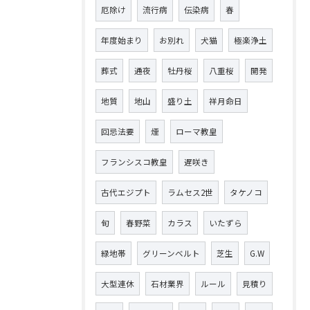
厄除け
流行病
伝染病
春
年度始まり
お別れ
犬猫
極楽浄土
葬式
通夜
牡丹桜
八重桜
開発
地質
地山
盛り土
祥月命日
回忌法要
煙
ローマ教皇
フランシスコ教皇
遅咲き
古代エジプト
ラムセス2世
タケノコ
旬
春野菜
カラス
いたずら
緑地帯
グリーンベルト
芝生
G.W
大型連休
石材業界
ルール
見積り