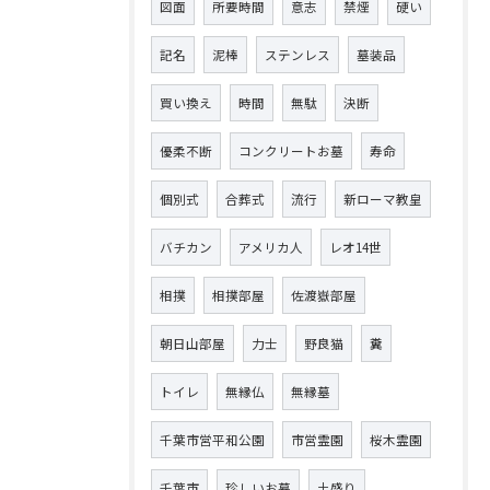
図面
所要時間
意志
禁煙
硬い
記名
泥棒
ステンレス
墓装品
買い換え
時間
無駄
決断
優柔不断
コンクリートお墓
寿命
個別式
合葬式
流行
新ローマ教皇
バチカン
アメリカ人
レオ14世
相撲
相撲部屋
佐渡嶽部屋
朝日山部屋
力士
野良猫
糞
トイレ
無縁仏
無縁墓
千葉市営平和公園
市営霊園
桜木霊園
千葉市
珍しいお墓
土盛り