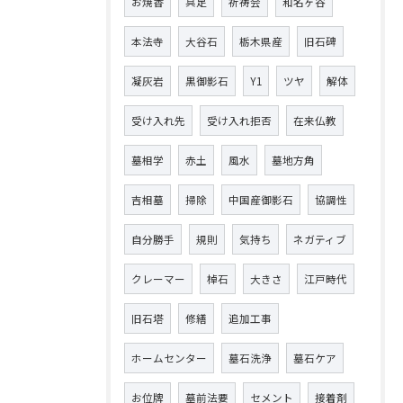
お焼香
具足
祈祷会
和名ヶ谷
本法寺
大谷石
栃木県産
旧石碑
凝灰岩
黒御影石
Y1
ツヤ
解体
受け入れ先
受け入れ拒否
在来仏教
墓相学
赤土
風水
墓地方角
吉相墓
掃除
中国産御影石
協調性
自分勝手
規則
気持ち
ネガティブ
クレーマー
棹石
大きさ
江戸時代
旧石塔
修繕
追加工事
ホームセンター
墓石洗浄
墓石ケア
お位牌
墓前法要
セメント
接着剤