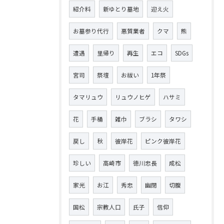
紹介料
新ゆとり墓地
迎え火
お墓参り代行
悪質業者
クマ
熊
遭遇
里帰り
再生
エコ
SDGs
宮司
祭壇
お祓い
1年祭
タマリュウ
リュウノヒゲ
ハサミ
花
手桶
雑巾
ブラシ
タワシ
戻し
秋
彼岸花
ピンク彼岸花
珍しい
高崎市
徳川忠長
成松
家光
お江
秀忠
幽閉
切腹
国松
宗教人口
氏子
信仰