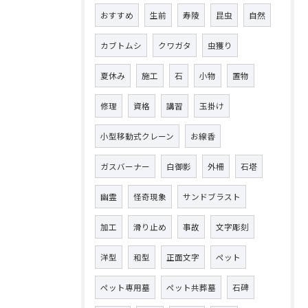
おすすめ
生前
寿陵
昆虫
自然
カブトムシ
クワガタ
虫獲り
夏休み
施工
石
小物
置物
修理
資格
講習
玉掛け
小型移動式クレーン
お線香
ガスバーナー
白御影
外柵
石塔
幽霊
怪奇現象
サンドブラスト
加工
滑り止め
事故
文字彫刻
洋型
和型
正面文字
ペット
ペット専用墓
ペット共葬墓
石碑