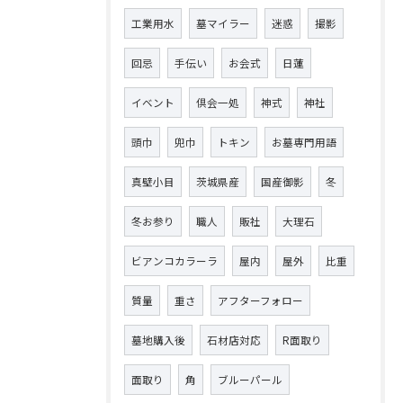
工業用水
墓マイラー
迷惑
撮影
回忌
手伝い
お会式
日蓮
イベント
倶会一処
神式
神社
頭巾
兜巾
トキン
お墓専門用語
真壁小目
茨城県産
国産御影
冬
冬お参り
職人
販社
大理石
ビアンコカラーラ
屋内
屋外
比重
質量
重さ
アフターフォロー
墓地購入後
石材店対応
R面取り
面取り
角
ブルーパール