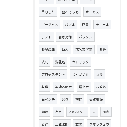
草むしり
墓石そうじ
オニキス
ゴージャス
バブル
花屋
チュール
テント
暑さ対策
パラソル
長嶋茂雄
巨人
戒名文字数
お骨
洗礼
洗礼名
カトリック
プロテスタント
じゃがいも
栽培
収穫
築地本願寺
増上寺
お戒名
石ベンチ
火傷
挨拶
仏教用語
語源
禅宗
木の根っこ
木
植樹
お経
三蔵法師
玄奘
クマラジュウ