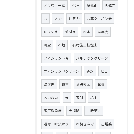
ノルウェー産
化石
身延山
久遠寺
力
人力
注意力
お墓クーポン券
割り引き
値引き
松本
忘年会
国宝
石垣
石材施工技能士
フィンランド産
バルチックグリーン
フィンランドグリーン
香炉
ヒビ
温度差
遺言
意思表示
葬儀
あいまい
寺
寄付
坊主
高圧洗浄機
大掃除
一時預け
遺骨一時預かり
お焚きあげ
古塔婆