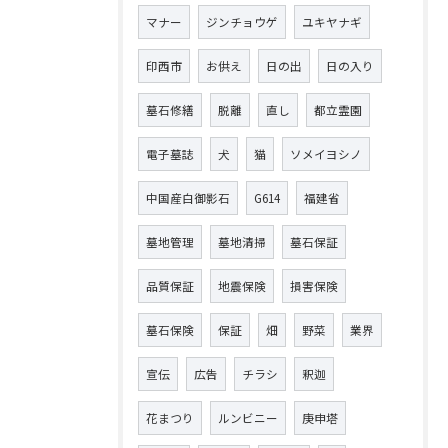
マナー
ジンチョウゲ
ユキヤナギ
印西市
お供え
日の出
日の入り
墓石修繕
脱離
直し
都立霊園
電子墓誌
犬
猫
ソメイヨシノ
中国産白御影石
G614
福建省
墓地管理
墓地清掃
墓石保証
品質保証
地震保険
損害保険
墓石保険
保証
畑
野菜
業界
宣伝
広告
チラシ
釈迦
花まつり
ルンビニー
庚申塔