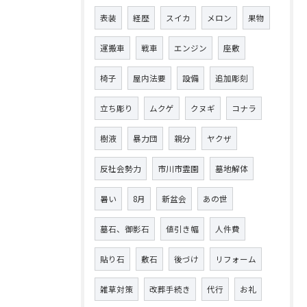
表装
経歴
スイカ
メロン
果物
運搬車
戦車
エンジン
座敷
椅子
屋内法要
設備
追加彫刻
立ち彫り
ムクゲ
クヌギ
コナラ
樹液
暴力団
親分
ヤクザ
反社会勢力
市川市霊園
墓地解体
暑い
8月
新盆会
あの世
墓石、御影石
値引き幅
人件費
貼り石
敷石
後づけ
リフォーム
雑草対策
改葬手続き
代行
お礼