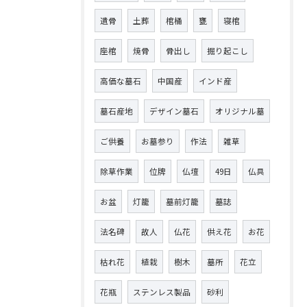
遺骨
土葬
棺桶
甕
寝棺
座棺
焼骨
骨出し
掘り起こし
高価な墓石
中国産
インド産
墓石産地
デザイン墓石
オリジナル墓
ご供養
お墓参り
作法
雑草
除草作業
位牌
仏壇
49日
仏具
お盆
灯籠
墓前灯籠
墓誌
法名碑
故人
仏花
供え花
お花
枯れ花
植栽
樹木
墓所
花立
花瓶
ステンレス製品
砂利