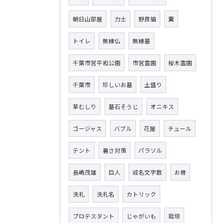
朝日山部屋
力士
野良猫
糞
トイレ
無縁仏
無縁墓
千葉市営平和公園
市営霊園
桜木霊園
千葉市
珍しいお墓
土盛り
草むしり
墓石そうじ
オニキス
ゴージャス
バブル
花屋
チュール
テント
暑さ対策
パラソル
長嶋茂雄
巨人
戒名文字数
お骨
洗礼
洗礼名
カトリック
プロテスタント
じゃがいも
栽培