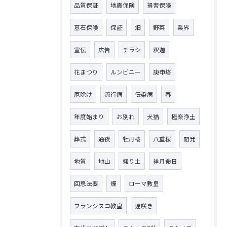
品質保証
地震保険
損害保険
墓石保険
保証
畑
野菜
業界
宣伝
広告
チラシ
釈迦
花まつり
ルンビニー
庚申塔
厄除け
流行病
伝染病
春
年度始まり
お別れ
犬猫
極楽浄土
葬式
通夜
牡丹桜
八重桜
開発
地質
地山
盛り土
祥月命日
回忌法要
煙
ローマ教皇
フランシスコ教皇
遅咲き