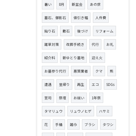
暑い
8月
新盆会
あの世
墓石、御影石
値引き幅
人件費
貼り石
敷石
後づけ
リフォーム
雑草対策
改葬手続き
代行
お礼
紹介料
新ゆとり墓地
迎え火
お墓参り代行
悪質業者
クマ
熊
遭遇
里帰り
再生
エコ
SDGs
宮司
祭壇
お祓い
1年祭
タマリュウ
リュウノヒゲ
ハサミ
花
手桶
雑巾
ブラシ
タワシ