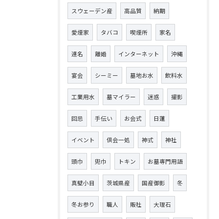
スウェーデン産
高品質
納期
愛煙家
タバコ
喫煙所
家名
連名
離婚
インターネット
沖縄
宴会
シーミー
墓地お水
飲料水
工業用水
墓マイラー
迷惑
撮影
回忌
手伝い
お会式
日蓮
イベント
倶会一処
神式
神社
頭巾
兜巾
トキン
お墓専門用語
真壁小目
茨城県産
国産御影
冬
冬お参り
職人
販社
大理石