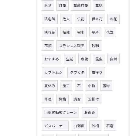
お盆
灯籠
墓前灯籠
墓誌
法名碑
故人
仏花
供え花
お花
枯れ花
植栽
樹木
墓所
花立
花瓶
ステンレス製品
砂利
おすすめ
生前
寿陵
昆虫
自然
カブトムシ
クワガタ
虫獲り
夏休み
施工
石
小物
置物
修理
資格
講習
玉掛け
小型移動式クレーン
お線香
ガスバーナー
白御影
外柵
石塔