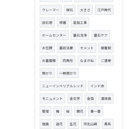
クレーマー
棹石
大きさ
江戸時代
旧石塔
修繕
追加工事
ホームセンター
墓石洗浄
墓石ケア
お位牌
墓前法要
セメント
接着剤
お墓面積
四角形
なまがね
ご遺骨
預かり
一時預かり
ニューインペリアルレッド
インド赤
モニュメント
金文字
金箔
清掃員
管理
梅
桜
開花
春一番
強風
造花
生花
河北山崎
黒系