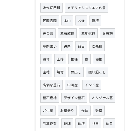
永代使用料
メモリアルスクエア佐倉
民間霊園
本山
お寺
離檀
天台宗
墓石解体
墓地返還
お布施
墓閉まい
彼岸
命日
ご先祖
遺骨
土葬
棺桶
甕
寝棺
座棺
焼骨
骨出し
掘り起こし
高価な墓石
中国産
インド産
墓石産地
デザイン墓石
オリジナル墓
ご供養
お墓参り
作法
雑草
除草作業
位牌
仏壇
49日
仏具