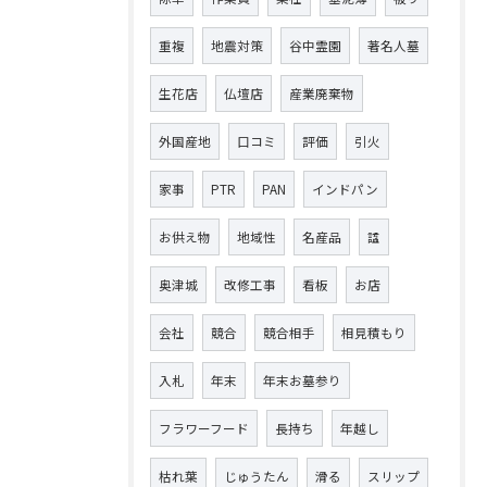
重複
地震対策
谷中霊園
著名人墓
生花店
仏壇店
産業廃棄物
外国産地
口コミ
評価
引火
家事
PTR
PAN
インドパン
お供え物
地域性
名産品
諡
奥津城
改修工事
看板
お店
会社
競合
競合相手
相見積もり
入札
年末
年末お墓参り
フラワーフード
長持ち
年越し
枯れ葉
じゅうたん
滑る
スリップ