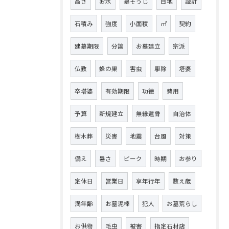
高さ
お水
墓そうじ
目地
設計
石積み
強度
小面積
㎡
契約
建墓期限
分譲
お墓建立
宗派
仏教
蜂の巣
害虫
駆除
塔婆
卒塔婆
有効期限
功徳
費用
予算
新規建立
無縁遺骨
自治体
樹木葬
災害
地震
台風
対策
備え
暑さ
ピーク
時期
お参り
定休日
営業日
享年行年
数え歳
満年齢
お墓泥棒
犯人
お墓荒らし
お供物
毛虫
被害
指定石材店