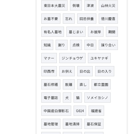
東日本大震災
倒壊
津波
山林火災
お墓不要
忘れ
回忌供養
徳川慶喜
有名人墓地
墓じまい
お彼岸
期間
知識
謝り
点検
中日
譲り合い
マナー
ジンチョウゲ
ユキヤナギ
印西市
お供え
日の出
日の入り
墓石修繕
脱離
直し
都立霊園
電子墓誌
犬
猫
ソメイヨシノ
中国産白御影石
G614
福建省
墓地管理
墓地清掃
墓石保証