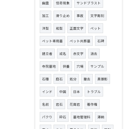
幽霊
怪奇現象
サンドブラスト
加工
滑り止め
事故
文字彫刻
洋型
和型
正面文字
ペット
ペット専用墓
ペット共葬墓
石碑
建立者
戒名
赤文字
消去
寺院墓地
供養
穴場
サンプル
石種
庭石
処分
撤去
黒御影
インド
中国
日本
トラブル
名前
岩石
花崗岩
著作権
パクり
砕石
墓地管理料
滞納