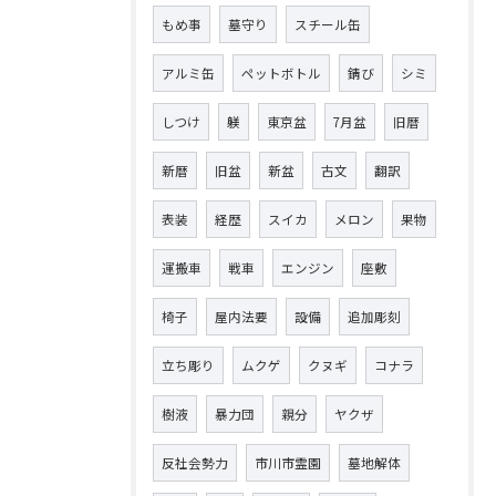
もめ事
墓守り
スチール缶
アルミ缶
ペットボトル
錆び
シミ
しつけ
躾
東京盆
7月盆
旧暦
新暦
旧盆
新盆
古文
翻訳
表装
経歴
スイカ
メロン
果物
運搬車
戦車
エンジン
座敷
椅子
屋内法要
設備
追加彫刻
立ち彫り
ムクゲ
クヌギ
コナラ
樹液
暴力団
親分
ヤクザ
反社会勢力
市川市霊園
墓地解体