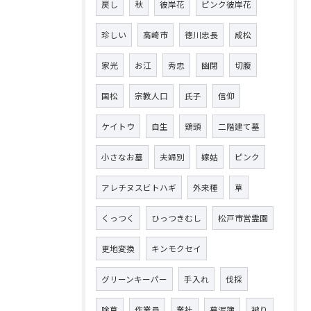
戻し
秋
彼岸花
ピンク彼岸花
珍しい
高崎市
徳川忠長
成松
家光
お江
秀忠
幽閉
切腹
国松
宗教人口
氏子
信仰
ケイトウ
自生
鶏頭
二階建て墓
小さなお墓
夫婦別
嫁姑
ピンク
アレチヌスビトハギ
外来種
草
くっつく
ひっつきむし
松戸市営霊園
更地変換
キンモクセイ
グリーンキーパー
手入れ
伐採
除草
作業員
業社
墓泥簿
被り