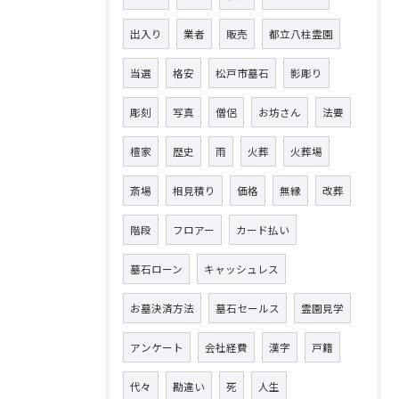
出入り
業者
販売
都立八柱霊園
当選
格安
松戸市墓石
影彫り
彫刻
写真
僧侶
お坊さん
法要
檀家
歴史
雨
火葬
火葬場
斎場
相見積り
価格
無縁
改葬
階段
フロアー
カード払い
墓石ローン
キャッシュレス
お墓決済方法
墓石セールス
霊園見学
アンケート
会社経費
漢字
戸籍
代々
勘違い
死
人生