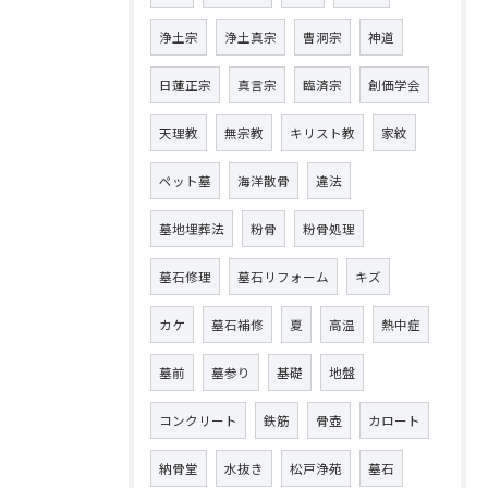
浄土宗
浄土真宗
曹洞宗
神道
日蓮正宗
真言宗
臨済宗
創価学会
天理教
無宗教
キリスト教
家紋
ペット墓
海洋散骨
違法
墓地埋葬法
粉骨
粉骨処理
墓石修理
墓石リフォーム
キズ
カケ
墓石補修
夏
高温
熱中症
墓前
墓参り
基礎
地盤
コンクリート
鉄筋
骨壺
カロート
納骨堂
水抜き
松戸浄苑
墓石