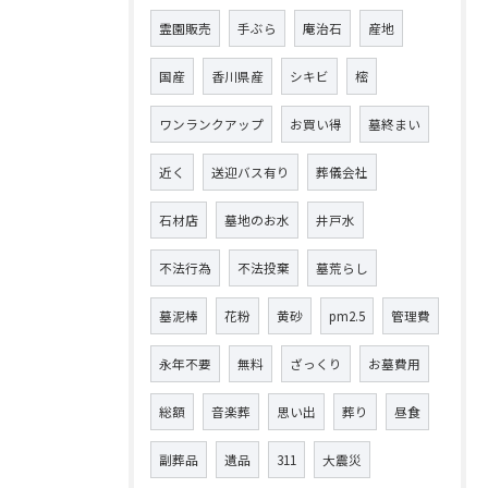
霊園販売
手ぶら
庵治石
産地
国産
香川県産
シキビ
樒
ワンランクアップ
お買い得
墓終まい
近く
送迎バス有り
葬儀会社
石材店
墓地のお水
井戸水
不法行為
不法投棄
墓荒らし
墓泥棒
花粉
黄砂
pm2.5
管理費
永年不要
無料
ざっくり
お墓費用
総額
音楽葬
思い出
葬り
昼食
副葬品
遺品
311
大震災