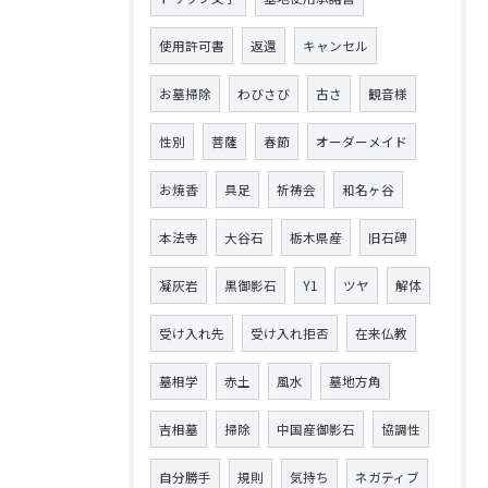
使用許可書
返還
キャンセル
お墓掃除
わびさび
古さ
観音様
性別
菩薩
春節
オーダーメイド
お焼香
具足
祈祷会
和名ヶ谷
本法寺
大谷石
栃木県産
旧石碑
凝灰岩
黒御影石
Y1
ツヤ
解体
受け入れ先
受け入れ拒否
在来仏教
墓相学
赤土
風水
墓地方角
吉相墓
掃除
中国産御影石
協調性
自分勝手
規則
気持ち
ネガティブ