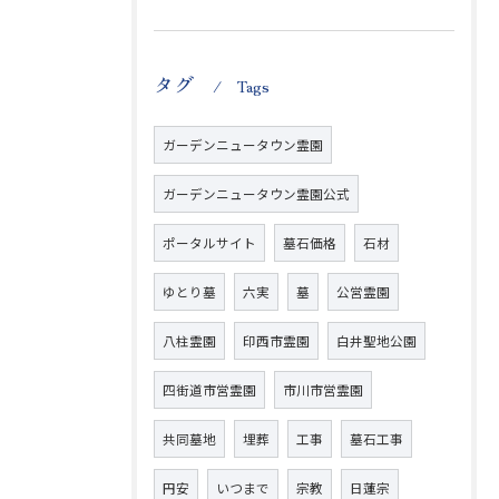
タグ
Tags
ガーデンニュータウン霊園
ガーデンニュータウン霊園公式
ポータルサイト
墓石価格
石材
ゆとり墓
六実
墓
公営霊園
八柱霊園
印西市霊園
白井聖地公園
四街道市営霊園
市川市営霊園
共同墓地
埋葬
工事
墓石工事
円安
いつまで
宗教
日蓮宗