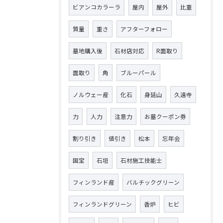
ビアンコカラーラ
屋内
屋外
比重
質量
重さ
アフターフォロー
墓地購入後
石材店対応
R面取り
面取り
角
ブルーパール
ノルウェー産
化石
身延山
久遠寺
力
人力
注意力
お墓クーポン券
割り引き
値引き
松本
忘年会
国宝
石垣
石材施工技能士
フィンランド産
バルチックグリーン
フィンランドグリーン
香炉
ヒビ