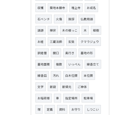
収穫
築地本願寺
増上寺
お戒名
石ベンチ
火傷
挨拶
仏教用語
語源
禅宗
木の根っこ
木
植樹
お経
三蔵法師
玄奘
クマラジュウ
訳経僧
間口
奥行き
墓地の形
墓地面積
複数
いっぺん
線香立て
線香皿
汚れ
白木位牌
本位牌
文字
新寂
新帰元
ご神体
お稲荷様
車
指定場所
駐車場
塚
定義
資料
お守り
しつこい