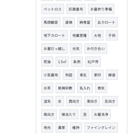
ペットロス
区画番号
お墓参り準備
馬頭観音
道端
納骨室
丘カロート
地下カロート
地蔵菩薩
大地
子供
お墓引っ越し
元気
お付き合い
死後
1.5㎡
条例
松戸市
小型墓地
秋田
東北
家印
線香
お茶
新興宗教
名入れ
換気
湿気
水
西向き
東向き
北向き
南向き
陽当たり
苔
お墓洗浄
地元
農家
維持
ファイングレイン