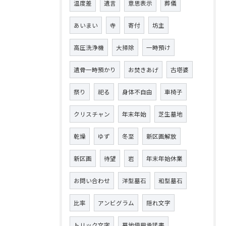
温度差
遺言
意思表示
葬儀
あいまい
寺
寄付
坊主
高圧洗浄機
大掃除
一時預け
遺骨一時預かり
お焚きあげ
古塔婆
祭り
祀る
身体不自由
車椅子
クリスチャン
年末年始
芝生墓地
乾燥
ゆず
冬至
新区画解放
新区画
待望
岩
年末年始休業
お問い合わせ
洋型墓石
和型墓石
比率
アンビグラム
隠れ文字
トリック文字
墓地使用承諾書