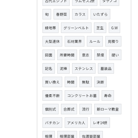
古代エジプト
ラムセス2世
タケノコ
旬
春野菜
カラス
いたずら
緑地帯
グリーンベルト
芝生
G.W
大型連休
石材業界
ルール
見積り
図面
所要時間
意志
禁煙
硬い
記名
泥棒
ステンレス
墓装品
買い換え
時間
無駄
決断
優柔不断
コンクリートお墓
寿命
個別式
合葬式
流行
新ローマ教皇
バチカン
アメリカ人
レオ14世
相撲
相撲部屋
佐渡嶽部屋