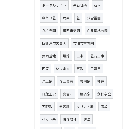
ポータルサイト
墓石価格
石材
ゆとり墓
六実
墓
公営霊園
八柱霊園
印西市霊園
白井聖地公園
四街道市営霊園
市川市営霊園
共同墓地
埋葬
工事
墓石工事
円安
いつまで
宗教
日蓮宗
浄土宗
浄土真宗
曹洞宗
神道
日蓮正宗
真言宗
臨済宗
創価学会
天理教
無宗教
キリスト教
家紋
ペット墓
海洋散骨
違法