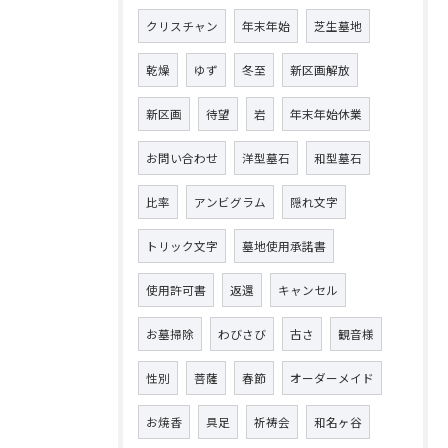
クリスチャン
年末年始
芝生墓地
乾燥
ゆず
冬至
新区画解放
新区画
待望
岩
年末年始休業
お問い合わせ
洋型墓石
和型墓石
比率
アンビグラム
隠れ文字
トリック文字
墓地使用承諾書
使用許可書
返還
キャンセル
お墓掃除
わびさび
古さ
観音様
性別
菩薩
春節
オーダーメイド
お焼香
具足
祈祷会
和名ヶ谷