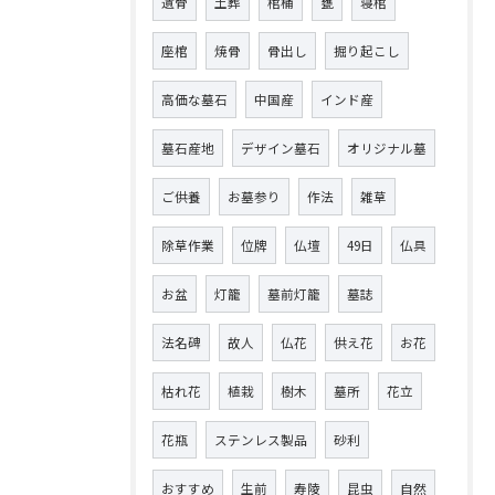
遺骨
土葬
棺桶
甕
寝棺
座棺
焼骨
骨出し
掘り起こし
高価な墓石
中国産
インド産
墓石産地
デザイン墓石
オリジナル墓
ご供養
お墓参り
作法
雑草
除草作業
位牌
仏壇
49日
仏具
お盆
灯籠
墓前灯籠
墓誌
法名碑
故人
仏花
供え花
お花
枯れ花
植栽
樹木
墓所
花立
花瓶
ステンレス製品
砂利
おすすめ
生前
寿陵
昆虫
自然