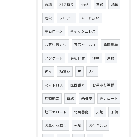
斎場
相見積り
価格
無縁
改葬
階段
フロアー
カード払い
墓石ローン
キャッシュレス
お墓決済方法
墓石セールス
霊園見学
アンケート
会社経費
漢字
戸籍
代々
勘違い
死
人生
ペットロス
区画番号
お墓参り準備
馬頭観音
道端
納骨室
丘カロート
地下カロート
地蔵菩薩
大地
子供
お墓引っ越し
元気
お付き合い