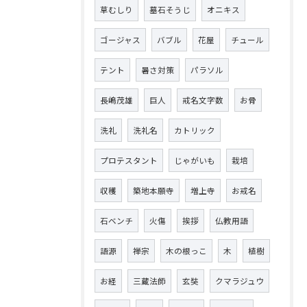
草むしり
墓石そうじ
オニキス
ゴージャス
バブル
花屋
チュール
テント
暑さ対策
パラソル
長嶋茂雄
巨人
戒名文字数
お骨
洗礼
洗礼名
カトリック
プロテスタント
じゃがいも
栽培
収穫
築地本願寺
増上寺
お戒名
石ベンチ
火傷
挨拶
仏教用語
語源
禅宗
木の根っこ
木
植樹
お経
三蔵法師
玄奘
クマラジュウ