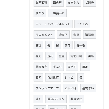
お墓面積
四角形
なまがね
ご遺骨
預かり
一時預かり
ニューインペリアルレッド
インド赤
モニュメント
金文字
金箔
清掃員
管理
梅
桜
開花
春一番
強風
造花
生花
河北山崎
黒系
霊園販売
手ぶら
庵治石
産地
国産
香川県産
シキビ
樒
ワンランクアップ
お買い得
墓終まい
近く
送迎バス有り
葬儀会社