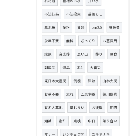
石材店
墓地のお水
井戸水
不法行為
不法投棄
墓荒らし
墓泥棒
花粉
黄砂
pm2.5
管理費
永年不要
無料
ざっくり
お墓費用
総額
音楽葬
思い出
葬り
昼食
副葬品
遺品
311
大震災
東日本大震災
倒壊
津波
山林火災
お墓不要
忘れ
回忌供養
徳川慶喜
有名人墓地
墓じまい
お彼岸
期間
知識
謝り
点検
中日
譲り合い
マナー
ジンチョウゲ
ユキヤナギ