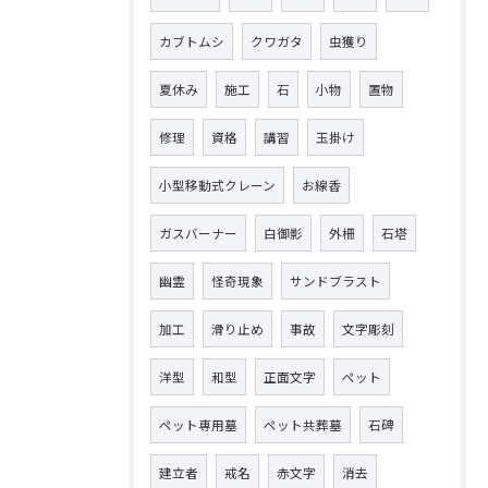
カブトムシ
クワガタ
虫獲り
夏休み
施工
石
小物
置物
修理
資格
講習
玉掛け
小型移動式クレーン
お線香
ガスバーナー
白御影
外柵
石塔
幽霊
怪奇現象
サンドブラスト
加工
滑り止め
事故
文字彫刻
洋型
和型
正面文字
ペット
ペット専用墓
ペット共葬墓
石碑
建立者
戒名
赤文字
消去