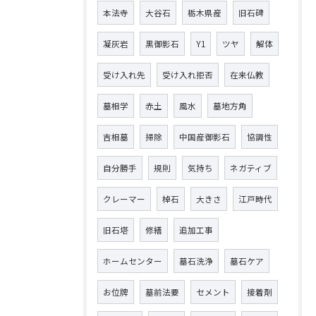
本法寺
大谷石
栃木県産
旧石碑
凝灰岩
黒御影石
Y1
ツヤ
解体
受け入れ先
受け入れ拒否
在来仏教
墓相学
赤土
風水
墓地方角
吉相墓
掃除
中国産御影石
協調性
自分勝手
規則
気持ち
ネガティブ
クレーマー
棹石
大きさ
江戸時代
旧石塔
修繕
追加工事
ホームセンター
墓石洗浄
墓石ケア
お位牌
墓前法要
セメント
接着剤