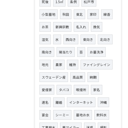
死後
1.5㎡
条例
松戸市
小型墓地
秋田
東北
家印
線香
お茶
新興宗教
名入れ
換気
湿気
水
西向き
東向き
北向き
南向き
陽当たり
苔
お墓洗浄
地元
農家
維持
ファイングレイン
スウェーデン産
高品質
納期
愛煙家
タバコ
喫煙所
家名
連名
離婚
インターネット
沖縄
宴会
シーミー
墓地お水
飲料水
工業用水
墓マイラー
迷惑
撮影