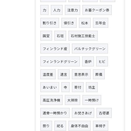
力
人力
注意力
お墓クーポン券
割り引き
値引き
松本
忘年会
国宝
石垣
石材施工技能士
フィンランド産
バルチックグリーン
フィンランドグリーン
香炉
ヒビ
温度差
遺言
意思表示
葬儀
あいまい
寺
寄付
坊主
高圧洗浄機
大掃除
一時預け
遺骨一時預かり
お焚きあげ
古塔婆
祭り
祀る
身体不自由
車椅子