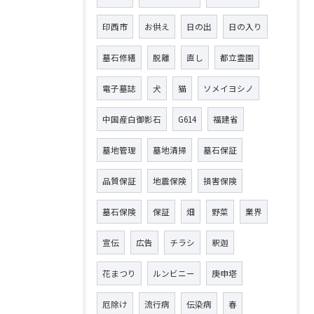
印西市
お供え
日の出
日の入り
墓石修繕
脱離
直し
都立霊園
電子墓誌
犬
猫
ソメイヨシノ
中国産白御影石
G614
福建省
墓地管理
墓地清掃
墓石保証
品質保証
地震保険
損害保険
墓石保険
保証
畑
野菜
業界
宣伝
広告
チラシ
釈迦
花まつり
ルンビニー
庚申塔
厄除け
流行病
伝染病
春