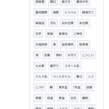
訳経僧
間口
奥行き
墓地の形
墓地面積
複数
いっぺん
線香立て
線香皿
汚れ
白木位牌
本位牌
文字
新寂
新帰元
ご神体
お稲荷様
車
指定場所
駐車場
塚
定義
資料
お守り
しつこい
もめ事
墓守り
スチール缶
アルミ缶
ペットボトル
錆び
シミ
しつけ
躾
東京盆
7月盆
旧暦
新暦
旧盆
新盆
古文
翻訳
表装
経歴
スイカ
メロン
果物