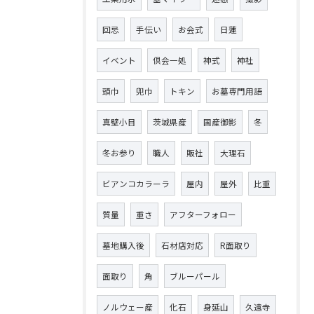
回忌
手伝い
お会式
日蓮
イベント
倶会一処
神式
神社
頭巾
兜巾
トキン
お墓専門用語
真壁小目
茨城県産
国産御影
冬
冬お参り
職人
販社
大理石
ビアンコカラーラ
屋内
屋外
比重
質量
重さ
アフターフォロー
墓地購入後
石材店対応
R面取り
面取り
角
ブルーパール
ノルウェー産
化石
身延山
久遠寺