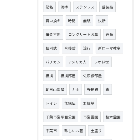
記名
泥棒
ステンレス
墓装品
買い換え
時間
無駄
決断
優柔不断
コンクリートお墓
寿命
個別式
合葬式
流行
新ローマ教皇
バチカン
アメリカ人
レオ14世
相撲
相撲部屋
佐渡嶽部屋
朝日山部屋
力士
野良猫
糞
トイレ
無縁仏
無縁墓
千葉市営平和公園
市営霊園
桜木霊園
千葉市
珍しいお墓
土盛り