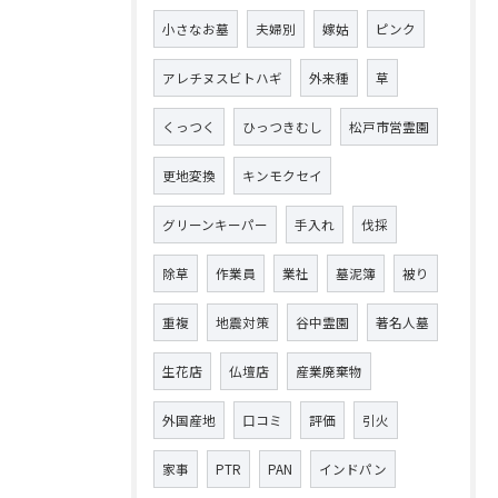
小さなお墓
夫婦別
嫁姑
ピンク
アレチヌスビトハギ
外来種
草
くっつく
ひっつきむし
松戸市営霊園
更地変換
キンモクセイ
グリーンキーパー
手入れ
伐採
除草
作業員
業社
墓泥簿
被り
重複
地震対策
谷中霊園
著名人墓
生花店
仏壇店
産業廃棄物
外国産地
口コミ
評価
引火
家事
PTR
PAN
インドパン