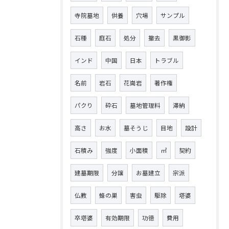
寺院墓地
供養
穴場
サンプル
石種
庭石
処分
撤去
黒御影
インド
中国
日本
トラブル
名前
岩石
花崗岩
著作権
パクり
砕石
墓地管理料
滞納
高さ
お水
墓そうじ
目地
設計
石積み
強度
小面積
㎡
契約
建墓期限
分譲
お墓建立
宗派
仏教
蜂の巣
害虫
駆除
塔婆
卒塔婆
有効期限
功徳
費用