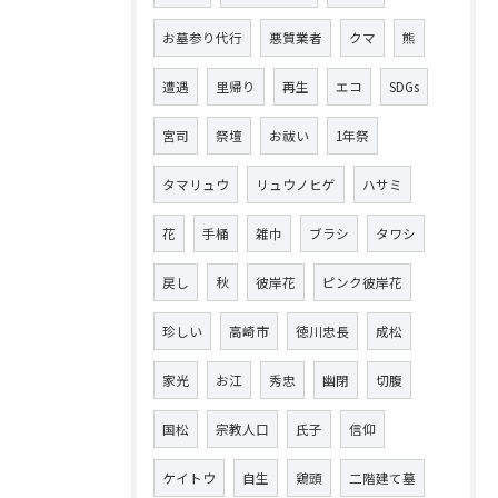
お墓参り代行
悪質業者
クマ
熊
遭遇
里帰り
再生
エコ
SDGs
宮司
祭壇
お祓い
1年祭
タマリュウ
リュウノヒゲ
ハサミ
花
手桶
雑巾
ブラシ
タワシ
戻し
秋
彼岸花
ピンク彼岸花
珍しい
高崎市
徳川忠長
成松
家光
お江
秀忠
幽閉
切腹
国松
宗教人口
氏子
信仰
ケイトウ
自生
鶏頭
二階建て墓