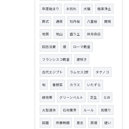
年度始まり
お別れ
犬猫
極楽浄土
葬式
通夜
牡丹桜
八重桜
開発
地質
地山
盛り土
祥月命日
回忌法要
煙
ローマ教皇
フランシスコ教皇
遅咲き
古代エジプト
ラムセス2世
タケノコ
旬
春野菜
カラス
いたずら
緑地帯
グリーンベルト
芝生
G.W
大型連休
石材業界
ルール
見積り
図面
所要時間
意志
禁煙
硬い