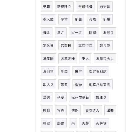
予算
新規建立
無縁遺骨
自治体
樹木葬
災害
地震
台風
対策
備え
暑さ
ピーク
時期
お参り
定休日
営業日
享年行年
数え歳
満年齢
お墓泥棒
犯人
お墓荒らし
お供物
毛虫
被害
指定石材店
出入り
業者
販売
都立八柱霊園
当選
格安
松戸市墓石
影彫り
彫刻
写真
僧侶
お坊さん
法要
檀家
歴史
雨
火葬
火葬場