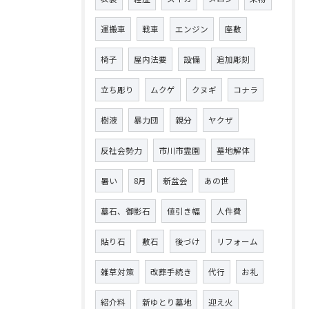
運搬車
戦車
エンジン
座敷
椅子
屋内法要
設備
追加彫刻
立ち彫り
ムクゲ
クヌギ
コナラ
樹液
暴力団
親分
ヤクザ
反社会勢力
市川市霊園
墓地解体
暑い
8月
新盆会
あの世
墓石、御影石
値引き幅
人件費
貼り石
敷石
後づけ
リフォーム
雑草対策
改葬手続き
代行
お礼
紹介料
新ゆとり墓地
迎え火