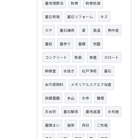
墓地埋葬法
粉骨
粉骨処理
墓石修理
墓石リフォーム
キズ
カケ
墓石補修
夏
高温
熱中症
墓前
墓参り
基礎
地盤
コンクリート
鉄筋
骨壺
カロート
納骨堂
水抜き
松戸浄苑
墓石
永代使用料
メモリアルスクエア佐倉
民間霊園
本山
お寺
離檀
天台宗
墓石解体
墓地返還
お布施
墓閉まい
彼岸
命日
ご先祖