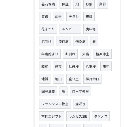
墓石保険
保証
畑
野菜
業界
宣伝
広告
チラシ
釈迦
花まつり
ルンビニー
庚申塔
厄除け
流行病
伝染病
春
年度始まり
お別れ
犬猫
極楽浄土
葬式
通夜
牡丹桜
八重桜
開発
地質
地山
盛り土
祥月命日
回忌法要
煙
ローマ教皇
フランシスコ教皇
遅咲き
古代エジプト
ラムセス2世
タケノコ