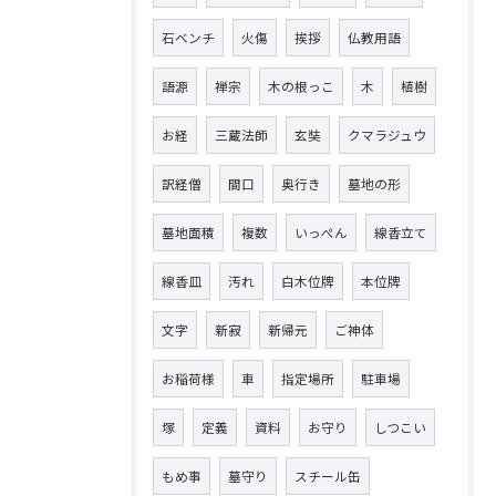
石ベンチ
火傷
挨拶
仏教用語
語源
禅宗
木の根っこ
木
植樹
お経
三蔵法師
玄奘
クマラジュウ
訳経僧
間口
奥行き
墓地の形
墓地面積
複数
いっぺん
線香立て
線香皿
汚れ
白木位牌
本位牌
文字
新寂
新帰元
ご神体
お稲荷様
車
指定場所
駐車場
塚
定義
資料
お守り
しつこい
もめ事
墓守り
スチール缶