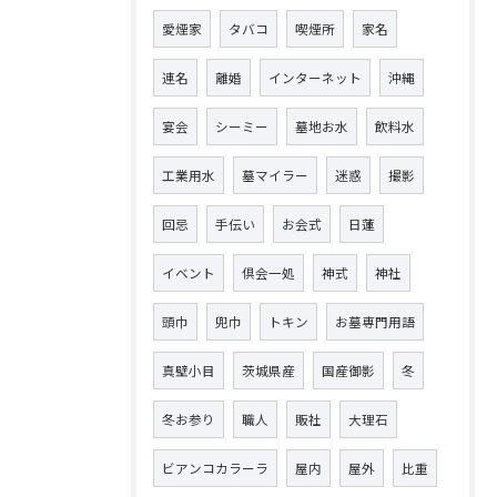
愛煙家
タバコ
喫煙所
家名
連名
離婚
インターネット
沖縄
宴会
シーミー
墓地お水
飲料水
工業用水
墓マイラー
迷惑
撮影
回忌
手伝い
お会式
日蓮
イベント
倶会一処
神式
神社
頭巾
兜巾
トキン
お墓専門用語
真壁小目
茨城県産
国産御影
冬
冬お参り
職人
販社
大理石
ビアンコカラーラ
屋内
屋外
比重