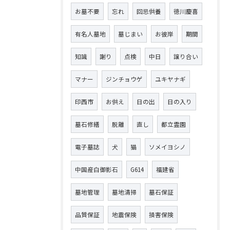
お墓不要
忘れ
回忌供養
徳川慶喜
有名人墓地
墓じまい
お彼岸
期間
知識
謝り
点検
中日
譲り合い
マナー
ジンチョウゲ
ユキヤナギ
印西市
お供え
日の出
日の入り
墓石修繕
脱離
直し
都立霊園
電子墓誌
犬
猫
ソメイヨシノ
中国産白御影石
G614
福建省
墓地管理
墓地清掃
墓石保証
品質保証
地震保険
損害保険