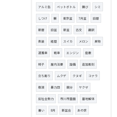
アルミ缶
ペットボトル
錆び
シミ
しつけ
躾
東京盆
7月盆
旧暦
新暦
旧盆
新盆
古文
翻訳
表装
経歴
スイカ
メロン
果物
運搬車
戦車
エンジン
座敷
椅子
屋内法要
設備
追加彫刻
立ち彫り
ムクゲ
クヌギ
コナラ
樹液
暴力団
親分
ヤクザ
反社会勢力
市川市霊園
墓地解体
暑い
8月
新盆会
あの世