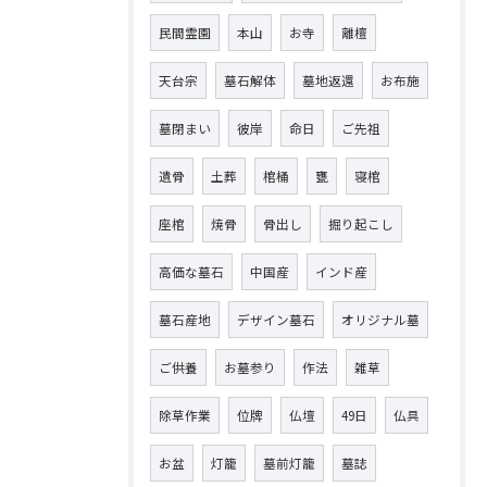
民間霊園
本山
お寺
離檀
天台宗
墓石解体
墓地返還
お布施
墓閉まい
彼岸
命日
ご先祖
遺骨
土葬
棺桶
甕
寝棺
座棺
焼骨
骨出し
掘り起こし
高価な墓石
中国産
インド産
墓石産地
デザイン墓石
オリジナル墓
ご供養
お墓参り
作法
雑草
除草作業
位牌
仏壇
49日
仏具
お盆
灯籠
墓前灯籠
墓誌