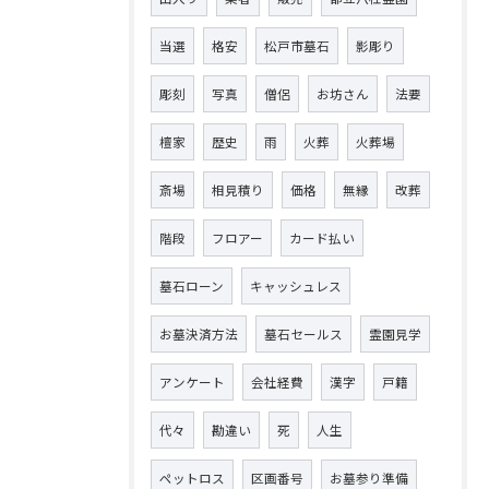
当選
格安
松戸市墓石
影彫り
彫刻
写真
僧侶
お坊さん
法要
檀家
歴史
雨
火葬
火葬場
斎場
相見積り
価格
無縁
改葬
階段
フロアー
カード払い
墓石ローン
キャッシュレス
お墓決済方法
墓石セールス
霊園見学
アンケート
会社経費
漢字
戸籍
代々
勘違い
死
人生
ペットロス
区画番号
お墓参り準備