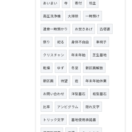
あいまい
寺
寄付
坊主
高圧洗浄機
大掃除
一時預け
遺骨一時預かり
お焚きあげ
古塔婆
祭り
祀る
身体不自由
車椅子
クリスチャン
年末年始
芝生墓地
乾燥
ゆず
冬至
新区画解放
新区画
待望
岩
年末年始休業
お問い合わせ
洋型墓石
和型墓石
比率
アンビグラム
隠れ文字
トリック文字
墓地使用承諾書