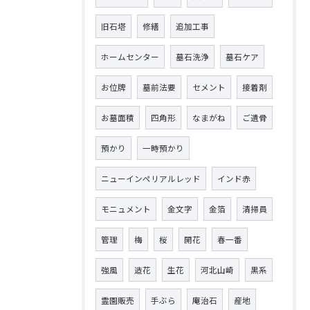
旧石塔
修繕
追加工事
ホームセンター
墓石洗浄
墓石ケア
お位牌
墓前法要
セメント
接着剤
お墓面積
四角形
なまがね
ご遺骨
預かり
一時預かり
ニューインペリアルレッド
インド赤
モニュメント
金文字
金箔
清掃員
管理
梅
桜
開花
春一番
強風
造花
生花
河北山崎
黒系
霊園販売
手ぶら
庵治石
産地