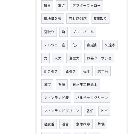
質量
重さ
アフターフォロー
墓地購入後
石材店対応
R面取り
面取り
角
ブルーパール
ノルウェー産
化石
身延山
久遠寺
力
人力
注意力
お墓クーポン券
割り引き
値引き
松本
忘年会
国宝
石垣
石材施工技能士
フィンランド産
バルチックグリーン
フィンランドグリーン
香炉
ヒビ
温度差
遺言
意思表示
葬儀