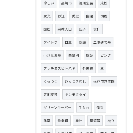
珍しい
高崎市
徳川忠長
成松
家光
お江
秀忠
幽閉
切腹
国松
宗教人口
氏子
信仰
ケイトウ
自生
鶏頭
二階建て墓
小さなお墓
夫婦別
嫁姑
ピンク
アレチヌスビトハギ
外来種
草
くっつく
ひっつきむし
松戸市営霊園
更地変換
キンモクセイ
グリーンキーパー
手入れ
伐採
除草
作業員
業社
墓泥簿
被り