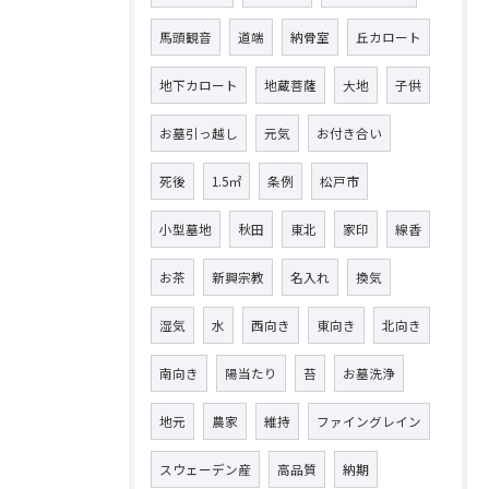
馬頭観音
道端
納骨室
丘カロート
地下カロート
地蔵菩薩
大地
子供
お墓引っ越し
元気
お付き合い
死後
1.5㎡
条例
松戸市
小型墓地
秋田
東北
家印
線香
お茶
新興宗教
名入れ
換気
湿気
水
西向き
東向き
北向き
南向き
陽当たり
苔
お墓洗浄
地元
農家
維持
ファイングレイン
スウェーデン産
高品質
納期