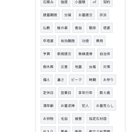
石積み
強度
小面積
㎡
契約
建墓期限
分譲
お墓建立
宗派
仏教
蜂の巣
害虫
駆除
塔婆
卒塔婆
有効期限
功徳
費用
予算
新規建立
無縁遺骨
自治体
樹木葬
災害
地震
台風
対策
備え
暑さ
ピーク
時期
お参り
定休日
営業日
享年行年
数え歳
満年齢
お墓泥棒
犯人
お墓荒らし
お供物
毛虫
被害
指定石材店
出入り
業者
販売
都立八柱霊園