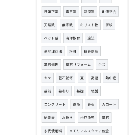
日蓮正宗
真言宗
臨済宗
創価学会
天理教
無宗教
キリスト教
家紋
ペット墓
海洋散骨
違法
墓地埋葬法
粉骨
粉骨処理
墓石修理
墓石リフォーム
キズ
カケ
墓石補修
夏
高温
熱中症
墓前
墓参り
基礎
地盤
コンクリート
鉄筋
骨壺
カロート
納骨堂
水抜き
松戸浄苑
墓石
永代使用料
メモリアルスクエア佐倉