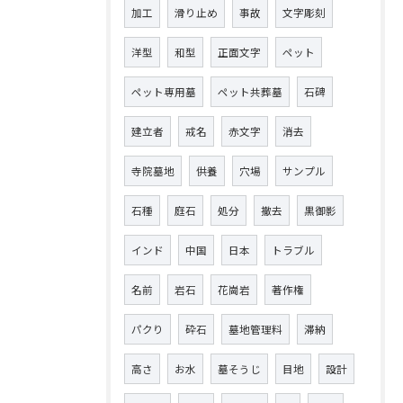
加工
滑り止め
事故
文字彫刻
洋型
和型
正面文字
ペット
ペット専用墓
ペット共葬墓
石碑
建立者
戒名
赤文字
消去
寺院墓地
供養
穴場
サンプル
石種
庭石
処分
撤去
黒御影
インド
中国
日本
トラブル
名前
岩石
花崗岩
著作権
パクり
砕石
墓地管理料
滞納
高さ
お水
墓そうじ
目地
設計