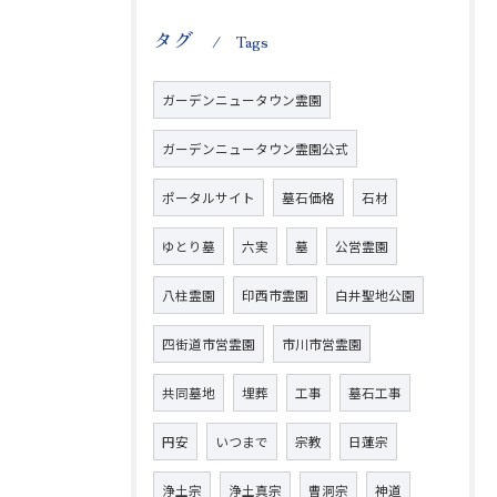
タグ
Tags
ガーデンニュータウン霊園
ガーデンニュータウン霊園公式
ポータルサイト
墓石価格
石材
ゆとり墓
六実
墓
公営霊園
八柱霊園
印西市霊園
白井聖地公園
四街道市営霊園
市川市営霊園
共同墓地
埋葬
工事
墓石工事
円安
いつまで
宗教
日蓮宗
浄土宗
浄土真宗
曹洞宗
神道