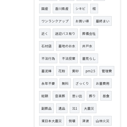
国産
香川県産
シキビ
樒
ワンランクアップ
お買い得
墓終まい
近く
送迎バス有り
葬儀会社
石材店
墓地のお水
井戸水
不法行為
不法投棄
墓荒らし
墓泥棒
花粉
黄砂
pm2.5
管理費
永年不要
無料
ざっくり
お墓費用
総額
音楽葬
思い出
葬り
昼食
副葬品
遺品
311
大震災
東日本大震災
倒壊
津波
山林火災