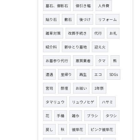
墓石、御影石
値引き幅
人件費
貼り石
敷石
後づけ
リフォーム
雑草対策
改葬手続き
代行
お礼
紹介料
新ゆとり墓地
迎え火
お墓参り代行
悪質業者
クマ
熊
遭遇
里帰り
再生
エコ
SDGs
宮司
祭壇
お祓い
1年祭
タマリュウ
リュウノヒゲ
ハサミ
花
手桶
雑巾
ブラシ
タワシ
戻し
秋
彼岸花
ピンク彼岸花