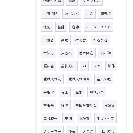
使用許可書
返還
キャンセル
お墓掃除
わびさび
古さ
観音様
性別
菩薩
春節
オーダーメイド
お焼香
具足
祈祷会
和名ヶ谷
本法寺
大谷石
栃木県産
旧石碑
凝灰岩
黒御影石
Y1
ツヤ
解体
受け入れ先
受け入れ拒否
在来仏教
墓相学
赤土
風水
墓地方角
吉相墓
掃除
中国産御影石
協調性
自分勝手
規則
気持ち
ネガティブ
クレーマー
棹石
大きさ
江戸時代