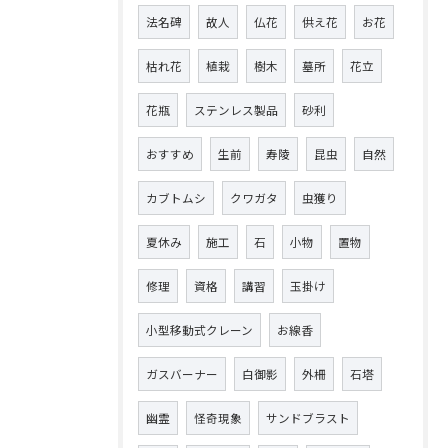
法名碑
故人
仏花
供え花
お花
枯れ花
植栽
樹木
墓所
花立
花瓶
ステンレス製品
砂利
おすすめ
生前
寿陵
昆虫
自然
カブトムシ
クワガタ
虫獲り
夏休み
施工
石
小物
置物
修理
資格
講習
玉掛け
小型移動式クレーン
お線香
ガスバーナー
白御影
外柵
石塔
幽霊
怪奇現象
サンドブラスト