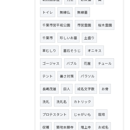
トイレ
無縁仏
無縁墓
千葉市営平和公園
市営霊園
桜木霊園
千葉市
珍しいお墓
土盛り
草むしり
墓石そうじ
オニキス
ゴージャス
バブル
花屋
チュール
テント
暑さ対策
パラソル
長嶋茂雄
巨人
戒名文字数
お骨
洗礼
洗礼名
カトリック
プロテスタント
じゃがいも
栽培
収穫
築地本願寺
増上寺
お戒名