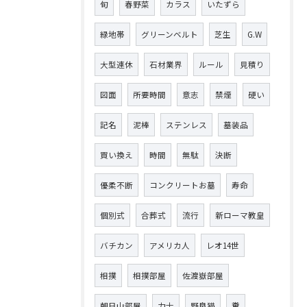
旬
春野菜
カラス
いたずら
緑地帯
グリーンベルト
芝生
G.W
大型連休
石材業界
ルール
見積り
図面
所要時間
意志
禁煙
硬い
記名
泥棒
ステンレス
墓装品
買い換え
時間
無駄
決断
優柔不断
コンクリートお墓
寿命
個別式
合葬式
流行
新ローマ教皇
バチカン
アメリカ人
レオ14世
相撲
相撲部屋
佐渡嶽部屋
朝日山部屋
力士
野良猫
糞