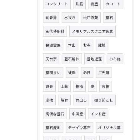
コンクリート
鉄筋
骨壺
カロート
納骨堂
水抜き
松戸浄苑
墓石
永代使用料
メモリアルスクエア佐倉
民間霊園
本山
お寺
離檀
天台宗
墓石解体
墓地返還
お布施
墓閉まい
彼岸
命日
ご先祖
遺骨
土葬
棺桶
甕
寝棺
座棺
焼骨
骨出し
掘り起こし
高価な墓石
中国産
インド産
墓石産地
デザイン墓石
オリジナル墓