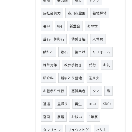
樹液
暴力団
親分
ヤクザ
反社会勢力
市川市霊園
墓地解体
暑い
8月
新盆会
あの世
墓石、御影石
値引き幅
人件費
貼り石
敷石
後づけ
リフォーム
雑草対策
改葬手続き
代行
お礼
紹介料
新ゆとり墓地
迎え火
お墓参り代行
悪質業者
クマ
熊
遭遇
里帰り
再生
エコ
SDGs
宮司
祭壇
お祓い
1年祭
タマリュウ
リュウノヒゲ
ハサミ