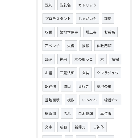
洗礼
洗礼名
カトリック
プロテスタント
じゃがいも
栽培
収穫
築地本願寺
増上寺
お戒名
石ベンチ
火傷
挨拶
仏教用語
語源
禅宗
木の根っこ
木
植樹
お経
三蔵法師
玄奘
クマラジュウ
訳経僧
間口
奥行き
墓地の形
墓地面積
複数
いっぺん
線香立て
線香皿
汚れ
白木位牌
本位牌
文字
新寂
新帰元
ご神体