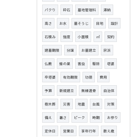
パクり
砕石
墓地管理料
滞納
高さ
お水
墓そうじ
目地
設計
石積み
強度
小面積
㎡
契約
建墓期限
分譲
お墓建立
宗派
仏教
蜂の巣
害虫
駆除
塔婆
卒塔婆
有効期限
功徳
費用
予算
新規建立
無縁遺骨
自治体
樹木葬
災害
地震
台風
対策
備え
暑さ
ピーク
時期
お参り
定休日
営業日
享年行年
数え歳