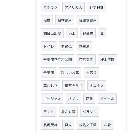
バチカン
アメリカ人
レオ14世
相撲
相撲部屋
佐渡嶽部屋
朝日山部屋
力士
野良猫
糞
トイレ
無縁仏
無縁墓
千葉市営平和公園
市営霊園
桜木霊園
千葉市
珍しいお墓
土盛り
草むしり
墓石そうじ
オニキス
ゴージャス
バブル
花屋
チュール
テント
暑さ対策
パラソル
長嶋茂雄
巨人
戒名文字数
お骨