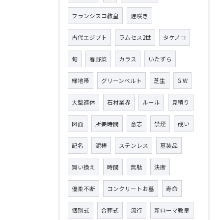
フランシスコ教皇
遅咲き
古代エジプト
ラムセス2世
タケノコ
旬
春野菜
カラス
いたずら
緑地帯
グリーンベルト
芝生
G.W
大型連休
石材業界
ルール
見積り
図面
所要時間
意志
禁煙
硬い
記名
泥棒
ステンレス
墓装品
買い換え
時間
無駄
決断
優柔不断
コンクリートお墓
寿命
個別式
合葬式
流行
新ローマ教皇