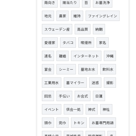
南向き
陽当たり
苔
お墓洗浄
地元
農家
維持
ファイングレイン
スウェーデン産
高品質
納期
愛煙家
タバコ
喫煙所
家名
連名
離婚
インターネット
沖縄
宴会
シーミー
墓地お水
飲料水
工業用水
墓マイラー
迷惑
撮影
回忌
手伝い
お会式
日蓮
イベント
倶会一処
神式
神社
頭巾
兜巾
トキン
お墓専門用語