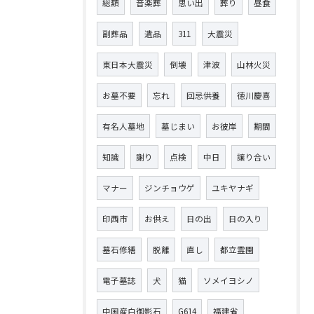
総額
音楽葬
思い出
葬り
昼食
副葬品
遺品
311
大震災
東日本大震災
倒壊
津波
山林火災
お墓不要
忘れ
回忌供養
徳川慶喜
有名人墓地
墓じまい
お彼岸
期間
知識
謝り
点検
中日
譲り合い
マナー
ジンチョウゲ
ユキヤナギ
印西市
お供え
日の出
日の入り
墓石修繕
脱離
直し
都立霊園
電子墓誌
犬
猫
ソメイヨシノ
中国産白御影石
G614
福建省