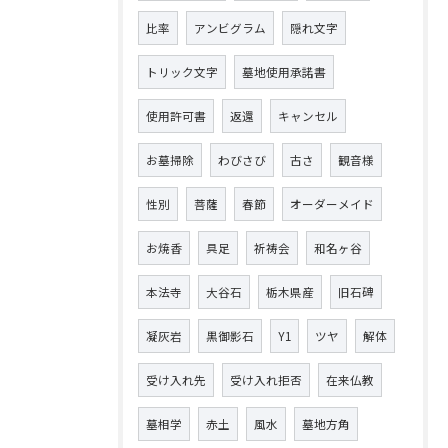
比率
アンビグラム
隠れ文字
トリック文字
墓地使用承諾書
使用許可書
返還
キャンセル
お墓掃除
わびさび
古さ
観音様
性別
菩薩
春節
オーダーメイド
お焼香
具足
祈祷会
和名ヶ谷
本法寺
大谷石
栃木県産
旧石碑
凝灰岩
黒御影石
Y1
ツヤ
解体
受け入れ先
受け入れ拒否
在来仏教
墓相学
赤土
風水
墓地方角