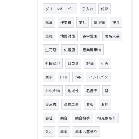
グリーンキーパー
手入れ
伐採
除草
作業員
業社
墓泥簿
被り
重複
地震対策
谷中霊園
著名人墓
生花店
仏壇店
産業廃棄物
外国産地
口コミ
評価
引火
家事
PTR
PAN
インドパン
お供え物
地域性
名産品
諡
奥津城
改修工事
看板
お店
会社
競合
競合相手
相見積もり
入札
年末
年末お墓参り