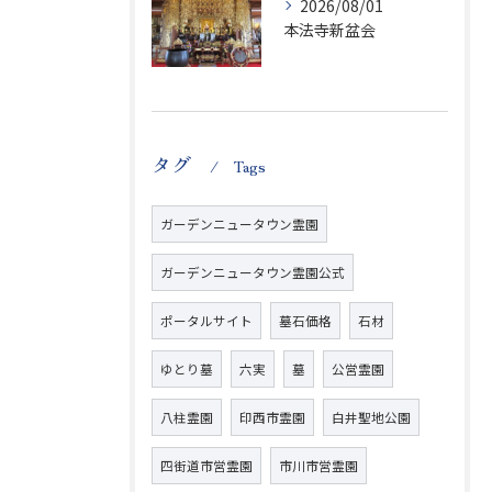
2026/08/01
本法寺新盆会
タグ
Tags
ガーデンニュータウン霊園
ガーデンニュータウン霊園公式
ポータルサイト
墓石価格
石材
ゆとり墓
六実
墓
公営霊園
八柱霊園
印西市霊園
白井聖地公園
四街道市営霊園
市川市営霊園