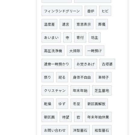
フィンランドグリーン
香炉
ヒビ
温度差
遺言
意思表示
葬儀
あいまい
寺
寄付
坊主
高圧洗浄機
大掃除
一時預け
遺骨一時預かり
お焚きあげ
古塔婆
祭り
祀る
身体不自由
車椅子
クリスチャン
年末年始
芝生墓地
乾燥
ゆず
冬至
新区画解放
新区画
待望
岩
年末年始休業
お問い合わせ
洋型墓石
和型墓石