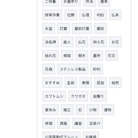
ご供養
お墓参り
作法
雑草
除草作業
位牌
仏壇
49日
仏具
お盆
灯籠
墓前灯籠
墓誌
法名碑
故人
仏花
供え花
お花
枯れ花
植栽
樹木
墓所
花立
花瓶
ステンレス製品
砂利
おすすめ
生前
寿陵
昆虫
自然
カブトムシ
クワガタ
虫獲り
夏休み
施工
石
小物
置物
修理
資格
講習
玉掛け
小型移動式クレーン
お線香