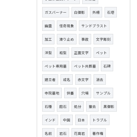
ガスバーナー
白御影
外柵
石塔
幽霊
怪奇現象
サンドブラスト
加工
滑り止め
事故
文字彫刻
洋型
和型
正面文字
ペット
ペット専用墓
ペット共葬墓
石碑
建立者
戒名
赤文字
消去
寺院墓地
供養
穴場
サンプル
石種
庭石
処分
撤去
黒御影
インド
中国
日本
トラブル
名前
岩石
花崗岩
著作権