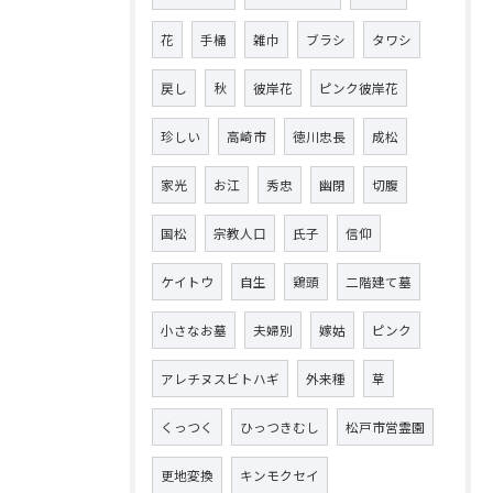
花
手桶
雑巾
ブラシ
タワシ
戻し
秋
彼岸花
ピンク彼岸花
珍しい
高崎市
徳川忠長
成松
家光
お江
秀忠
幽閉
切腹
国松
宗教人口
氏子
信仰
ケイトウ
自生
鶏頭
二階建て墓
小さなお墓
夫婦別
嫁姑
ピンク
アレチヌスビトハギ
外来種
草
くっつく
ひっつきむし
松戸市営霊園
更地変換
キンモクセイ