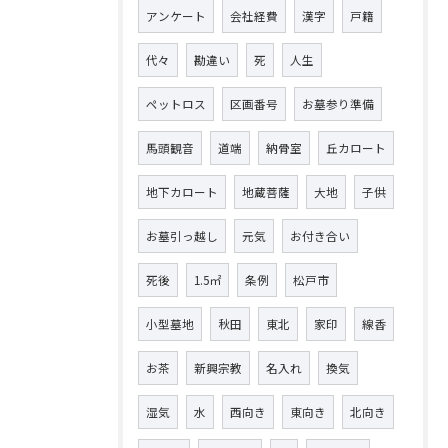
アンケート
会社経費
漢字
戸籍
代々
勘違い
死
人生
ペットロス
区画番号
お墓参り準備
馬頭観音
道端
納骨室
丘カロート
地下カロート
地蔵菩薩
大地
子供
お墓引っ越し
元気
お付き合い
死後
1.5㎡
条例
松戸市
小型墓地
秋田
東北
家印
線香
お茶
新興宗教
名入れ
換気
湿気
水
西向き
東向き
北向き