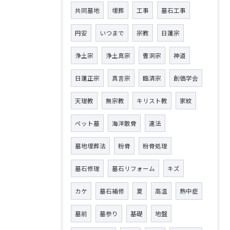
共同墓地
埋葬
工事
墓石工事
円安
いつまで
宗教
日蓮宗
浄土宗
浄土真宗
曹洞宗
神道
日蓮正宗
真言宗
臨済宗
創価学会
天理教
無宗教
キリスト教
家紋
ペット墓
海洋散骨
違法
墓地埋葬法
粉骨
粉骨処理
墓石修理
墓石リフォーム
キズ
カケ
墓石補修
夏
高温
熱中症
墓前
墓参り
基礎
地盤