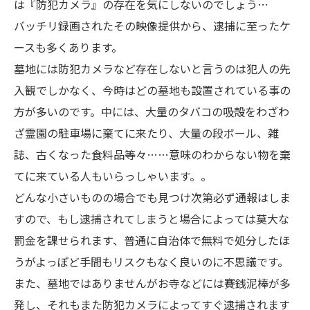
は『防犯カメラ』の存在を気にしないのでしょう…
バッチリ録画されたその映像提供から、逮捕に至ったケ
ースも多くあります。
墓地には防犯カメラなど存在しないと言うのは犯人の先
入観でしかなく、今時はどの墓地も設置されている事の
方が多いのです。中には、大量のタバコの吸殻をわざわ
ざ霊園の駐車場に棄てに来たり、大量の段ボール、雑
誌、古くなった食料品等々……意味のわからない物を棄
てに来ている人もいらっしゃいます。。
どんな小さいものの場合でも見つけ次第必ず通報はしま
すので、もし逮捕されてしまうと場合によっては莫大な
罰金を課せられます、普通に自治体で無料で処分したほ
うがよっぽど手間もリスクもなく良いのに不思議です。
また、墓地ではありませんがお寺などには賽銭泥棒が多
発し、それもまた防犯カメラによってすぐ逮捕されます