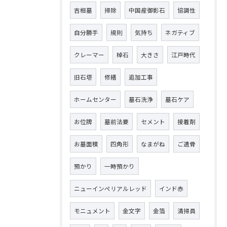
吉相墓
掃除
中国産御影石
協調性
自分勝手
規則
気持ち
ネガティブ
クレーマー
棹石
大きさ
江戸時代
旧石塔
修繕
追加工事
ホームセンター
墓石洗浄
墓石ケア
お位牌
墓前法要
セメント
接着剤
お墓面積
四角形
なまがね
ご遺骨
預かり
一時預かり
ニューインペリアルレッド
インド赤
モニュメント
金文字
金箔
清掃員