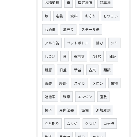
お稲荷様
車
指定場所
駐車場
塚
定義
資料
お守り
しつこい
もめ事
墓守り
スチール缶
アルミ缶
ペットボトル
錆び
シミ
しつけ
躾
東京盆
7月盆
旧暦
新暦
旧盆
新盆
古文
翻訳
表装
経歴
スイカ
メロン
果物
運搬車
戦車
エンジン
座敷
椅子
屋内法要
設備
追加彫刻
立ち彫り
ムクゲ
クヌギ
コナラ