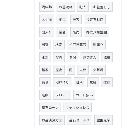
満年齢
お墓泥棒
犯人
お墓荒らし
お供物
毛虫
被害
指定石材店
出入り
業者
販売
都立八柱霊園
当選
格安
松戸市墓石
影彫り
彫刻
写真
僧侶
お坊さん
法要
檀家
歴史
雨
火葬
火葬場
斎場
相見積り
価格
無縁
改葬
階段
フロアー
カード払い
墓石ローン
キャッシュレス
お墓決済方法
墓石セールス
霊園見学