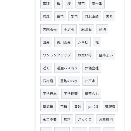
管理
梅
桜
開花
春一番
強風
造花
生花
河北山崎
黒系
霊園販売
手ぶら
庵治石
産地
国産
香川県産
シキビ
樒
ワンランクアップ
お買い得
墓終まい
近く
送迎バス有り
葬儀会社
石材店
墓地のお水
井戸水
不法行為
不法投棄
墓荒らし
墓泥棒
花粉
黄砂
pm2.5
管理費
永年不要
無料
ざっくり
お墓費用