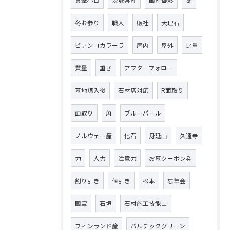
真壁小目
茨城県産
国産御影
冬
冬お参り
職人
販社
大理石
ビアンコカラーラ
屋内
屋外
比重
質量
重さ
アフターフォロー
墓地購入後
石材店対応
R面取り
面取り
角
ブルーパール
ノルウェー産
化石
身延山
久遠寺
力
人力
注意力
お墓クーポン券
割り引き
値引き
松本
忘年会
国宝
石垣
石材施工技能士
フィンランド産
バルチックグリーン