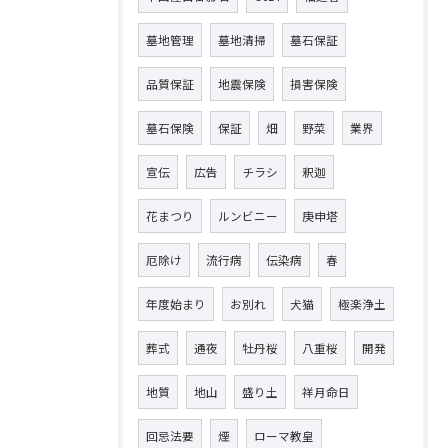
墓地管理
墓地清掃
墓石保証
品質保証
地震保険
損害保険
墓石保険
保証
畑
野菜
業界
宣伝
広告
チラシ
釈迦
花まつり
ルンビニー
庚申塔
厄除け
流行病
伝染病
春
年度始まり
お別れ
犬猫
極楽浄土
葬式
通夜
牡丹桜
八重桜
開発
地質
地山
盛り土
祥月命日
回忌法要
煙
ローマ教皇