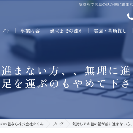
気持ちでお墓の話が前に進ま
セプト
事業内容
建立までの流れ
霊園・墓地探し
に進まない方、、無理に進
に足を運ぶのもやめて下さ
葉のお墓なら株式会社たくみ
ブログ
気持ちでお墓の話が前に進まない方