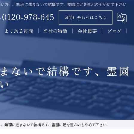
ない方、、無理に進まないで結構です、霊園に足を運ぶのもやめて下さい
0120-978-645
お問い合わせはこちら
よくある質問
当社の特徴
会社概要
ブログ
墓石
コラム
石材
まないで結構です、霊園
墓所
い
施工
販売
、、無理に進まないで結構です、霊園に足を運ぶのもやめて下さい