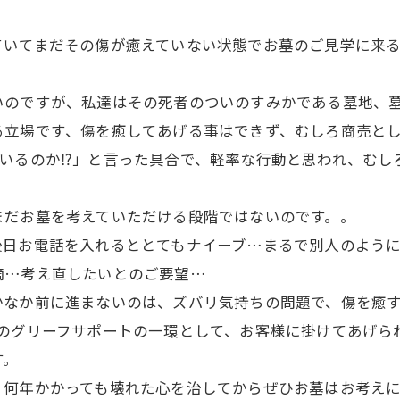
ていてまだその傷が癒えていない状態でお墓のご見学に来
。
いのですが、私達はその死者のついのすみかである墓地、
る立場です、傷を癒してあげる事はできず、むしろ商売と
ているのか⁉」と言った具合で、軽率な行動と思われ、むし
まだお墓を考えていただける段階ではないのです。。
後日お電話を入れるととてもナイーブ…まるで別人のよう
摘…考え直したいとのご要望…
かなか前に進まないのは、ズバリ気持ちの問題で、傷を癒す
そのグリーフサポートの一環として、お客様に掛けてあげら
す。
、何年かかっても壊れた心を治してからぜひお墓はお考え