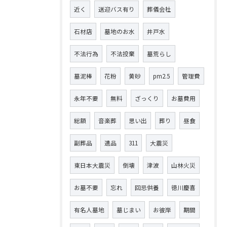
近く
送迎バス有り
葬儀会社
石材店
墓地のお水
井戸水
不法行為
不法投棄
墓荒らし
墓泥棒
花粉
黄砂
pm2.5
管理費
永年不要
無料
ざっくり
お墓費用
総額
音楽葬
思い出
葬り
昼食
副葬品
遺品
311
大震災
東日本大震災
倒壊
津波
山林火災
お墓不要
忘れ
回忌供養
徳川慶喜
有名人墓地
墓じまい
お彼岸
期間