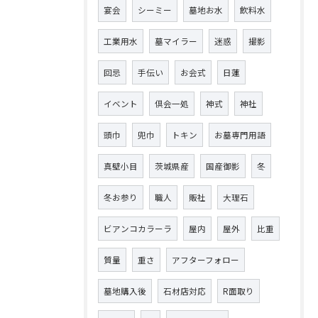
宴会
シーミー
墓地お水
飲料水
工業用水
墓マイラー
迷惑
撮影
回忌
手伝い
お会式
日蓮
イベント
倶会一処
神式
神社
頭巾
兜巾
トキン
お墓専門用語
真壁小目
茨城県産
国産御影
冬
冬お参り
職人
販社
大理石
ビアンコカラーラ
屋内
屋外
比重
質量
重さ
アフターフォロー
墓地購入後
石材店対応
R面取り