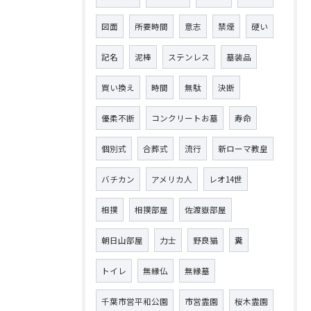
図面
所要時間
意志
禁煙
硬い
記名
泥棒
ステンレス
墓装品
買い換え
時間
無駄
決断
優柔不断
コンクリートお墓
寿命
個別式
合葬式
流行
新ローマ教皇
バチカン
アメリカ人
レオ14世
相撲
相撲部屋
佐渡嶽部屋
朝日山部屋
力士
野良猫
糞
トイレ
無縁仏
無縁墓
千葉市営平和公園
市営霊園
桜木霊園