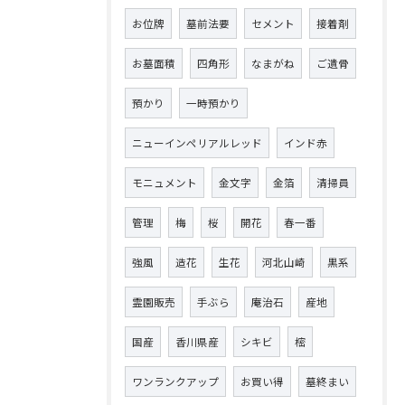
お位牌
墓前法要
セメント
接着剤
お墓面積
四角形
なまがね
ご遺骨
預かり
一時預かり
ニューインペリアルレッド
インド赤
モニュメント
金文字
金箔
清掃員
管理
梅
桜
開花
春一番
強風
造花
生花
河北山崎
黒系
霊園販売
手ぶら
庵治石
産地
国産
香川県産
シキビ
樒
ワンランクアップ
お買い得
墓終まい