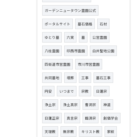
ガーデンニュータウン霊園公式
ポータルサイト
墓石価格
石材
ゆとり墓
六実
墓
公営霊園
八柱霊園
印西市霊園
白井聖地公園
四街道市営霊園
市川市営霊園
共同墓地
埋葬
工事
墓石工事
円安
いつまで
宗教
日蓮宗
浄土宗
浄土真宗
曹洞宗
神道
日蓮正宗
真言宗
臨済宗
創価学会
天理教
無宗教
キリスト教
家紋