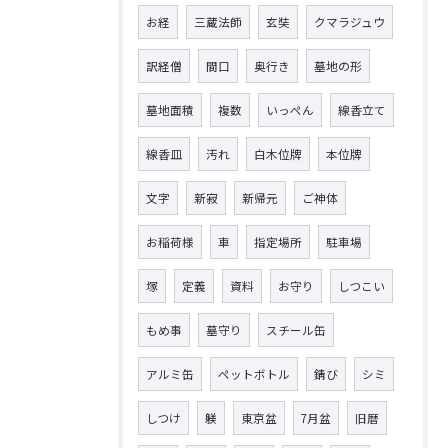
お経
三蔵法師
玄奘
クマラジュウ
訳経僧
間口
奥行き
墓地の形
墓地面積
複数
いっぺん
線香立て
線香皿
汚れ
白木位牌
本位牌
文字
新寂
新帰元
ご神体
お稲荷様
車
指定場所
駐車場
塚
定義
資料
お守り
しつこい
もめ事
墓守り
スチール缶
アルミ缶
ペットボトル
錆び
シミ
しつけ
躾
東京盆
7月盆
旧暦