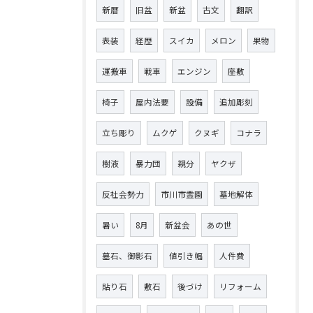
新暦
旧盆
新盆
古文
翻訳
表装
経歴
スイカ
メロン
果物
運搬車
戦車
エンジン
座敷
椅子
屋内法要
設備
追加彫刻
立ち彫り
ムクゲ
クヌギ
コナラ
樹液
暴力団
親分
ヤクザ
反社会勢力
市川市霊園
墓地解体
暑い
8月
新盆会
あの世
墓石、御影石
値引き幅
人件費
貼り石
敷石
後づけ
リフォーム