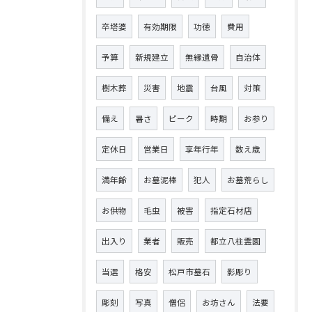
卒塔婆
有効期限
功徳
費用
予算
新規建立
無縁遺骨
自治体
樹木葬
災害
地震
台風
対策
備え
暑さ
ピーク
時期
お参り
定休日
営業日
享年行年
数え歳
満年齢
お墓泥棒
犯人
お墓荒らし
お供物
毛虫
被害
指定石材店
出入り
業者
販売
都立八柱霊園
当選
格安
松戸市墓石
影彫り
彫刻
写真
僧侶
お坊さん
法要