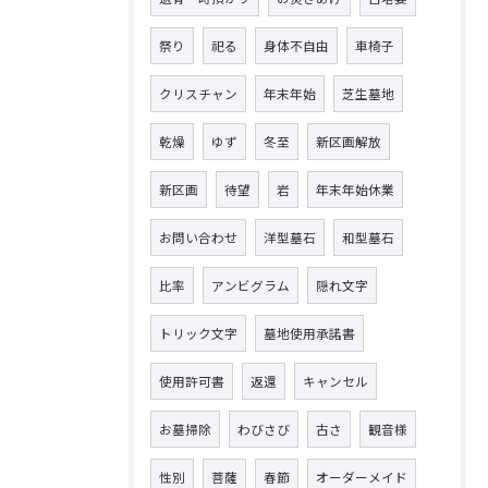
祭り
祀る
身体不自由
車椅子
クリスチャン
年末年始
芝生墓地
乾燥
ゆず
冬至
新区画解放
新区画
待望
岩
年末年始休業
お問い合わせ
洋型墓石
和型墓石
比率
アンビグラム
隠れ文字
トリック文字
墓地使用承諾書
使用許可書
返還
キャンセル
お墓掃除
わびさび
古さ
観音様
性別
菩薩
春節
オーダーメイド