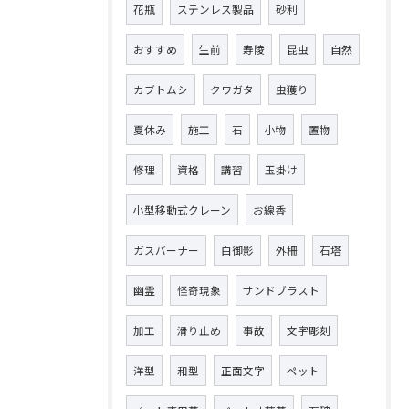
花瓶
ステンレス製品
砂利
おすすめ
生前
寿陵
昆虫
自然
カブトムシ
クワガタ
虫獲り
夏休み
施工
石
小物
置物
修理
資格
講習
玉掛け
小型移動式クレーン
お線香
ガスバーナー
白御影
外柵
石塔
幽霊
怪奇現象
サンドブラスト
加工
滑り止め
事故
文字彫刻
洋型
和型
正面文字
ペット