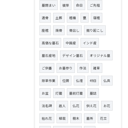
墓閉まい
彼岸
命日
ご先祖
遺骨
土葬
棺桶
甕
寝棺
座棺
焼骨
骨出し
掘り起こし
高価な墓石
中国産
インド産
墓石産地
デザイン墓石
オリジナル墓
ご供養
お墓参り
作法
雑草
除草作業
位牌
仏壇
49日
仏具
お盆
灯籠
墓前灯籠
墓誌
法名碑
故人
仏花
供え花
お花
枯れ花
植栽
樹木
墓所
花立