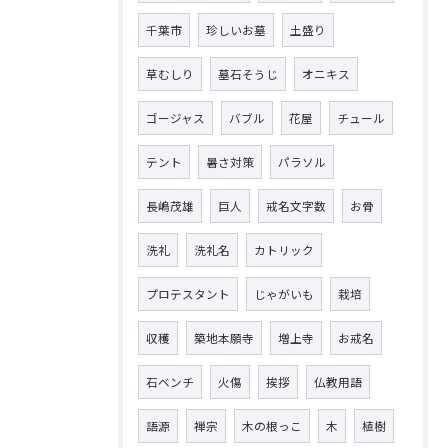
千葉市
珍しいお墓
土盛り
草むしり
墓石そうじ
オニキス
ゴージャス
バブル
花屋
チュール
テント
暑さ対策
パラソル
長嶋茂雄
巨人
戒名文字数
お骨
洗礼
洗礼名
カトリック
プロテスタント
じゃがいも
栽培
収穫
築地本願寺
増上寺
お戒名
石ベンチ
火傷
挨拶
仏教用語
語源
禅宗
木の根っこ
木
植樹