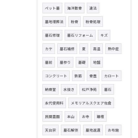
ペット墓
海洋散骨
違法
墓地埋葬法
粉骨
粉骨処理
墓石修理
墓石リフォーム
キズ
カケ
墓石補修
夏
高温
熱中症
墓前
墓参り
基礎
地盤
コンクリート
鉄筋
骨壺
カロート
納骨堂
水抜き
松戸浄苑
墓石
永代使用料
メモリアルスクエア佐倉
民間霊園
本山
お寺
離檀
天台宗
墓石解体
墓地返還
お布施