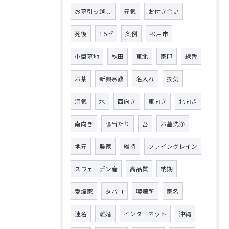
お墓引っ越し
元気
お付き合い
死後
1.5㎡
条例
松戸市
小型墓地
秋田
東北
家印
線香
お茶
新興宗教
名入れ
換気
湿気
水
西向き
東向き
北向き
南向き
陽当たり
苔
お墓洗浄
地元
農家
維持
ファイングレイン
スウェーデン産
高品質
納期
愛煙家
タバコ
喫煙所
家名
連名
離婚
インターネット
沖縄