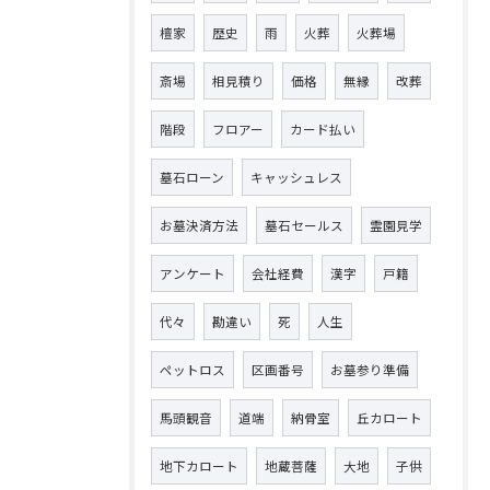
檀家
歴史
雨
火葬
火葬場
斎場
相見積り
価格
無縁
改葬
階段
フロアー
カード払い
墓石ローン
キャッシュレス
お墓決済方法
墓石セールス
霊園見学
アンケート
会社経費
漢字
戸籍
代々
勘違い
死
人生
ペットロス
区画番号
お墓参り準備
馬頭観音
道端
納骨室
丘カロート
地下カロート
地蔵菩薩
大地
子供