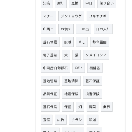
知識
謝り
点検
中日
譲り合い
マナー
ジンチョウゲ
ユキヤナギ
印西市
お供え
日の出
日の入り
墓石修繕
脱離
直し
都立霊園
電子墓誌
犬
猫
ソメイヨシノ
中国産白御影石
G614
福建省
墓地管理
墓地清掃
墓石保証
品質保証
地震保険
損害保険
墓石保険
保証
畑
野菜
業界
宣伝
広告
チラシ
釈迦