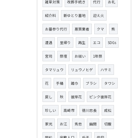
雑草対策
改葬手続き
代行
お礼
紹介料
新ゆとり墓地
迎え火
お墓参り代行
悪質業者
クマ
熊
遭遇
里帰り
再生
エコ
SDGs
宮司
祭壇
お祓い
1年祭
タマリュウ
リュウノヒゲ
ハサミ
花
手桶
雑巾
ブラシ
タワシ
戻し
秋
彼岸花
ピンク彼岸花
珍しい
高崎市
徳川忠長
成松
家光
お江
秀忠
幽閉
切腹
国松
宗教人口
氏子
信仰