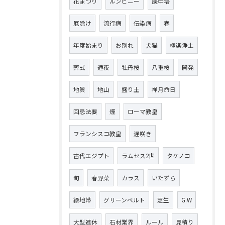
花まつり
ルンビニー
庚申塔
厄除け
流行病
伝染病
春
年度始まり
お別れ
犬猫
極楽浄土
葬式
通夜
牡丹桜
八重桜
開発
地質
地山
盛り土
祥月命日
回忌法要
煙
ローマ教皇
フランシスコ教皇
遅咲き
古代エジプト
ラムセス2世
タケノコ
旬
春野菜
カラス
いたずら
緑地帯
グリーンベルト
芝生
G.W
大型連休
石材業界
ルール
見積り