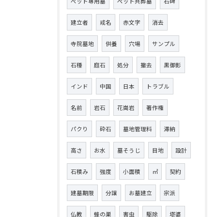
ペット専用墓
ペット共葬墓
石碑
建立者
戒名
赤文字
消去
寺院墓地
供養
穴場
サンプル
石種
庭石
処分
撤去
黒御影
インド
中国
日本
トラブル
名前
岩石
花崗岩
著作権
パクり
砕石
墓地管理料
滞納
高さ
お水
墓そうじ
目地
設計
石積み
強度
小面積
㎡
契約
建墓期限
分譲
お墓建立
宗派
仏教
蜂の巣
害虫
駆除
塔婆