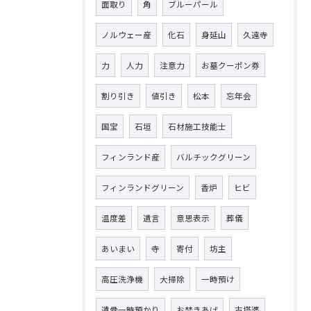
面取り
角
ブルーパール
ノルウェー産
化石
身延山
久遠寺
力
人力
注意力
お墓クーポン券
割り引き
値引き
松本
忘年会
国宝
石垣
石材施工技能士
フィンランド産
バルチックグリーン
フィンランドグリーン
香炉
ヒビ
温度差
遺言
意思表示
葬儀
あいまい
寺
寄付
坊主
高圧洗浄機
大掃除
一時預け
遺骨一時預かり
お焚きあげ
古塔婆