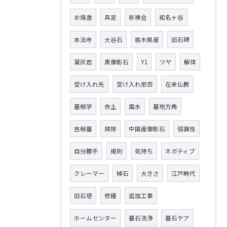
お焼香
具足
祈祷会
和名ヶ谷
本法寺
大谷石
栃木県産
旧石碑
凝灰岩
黒御影石
Y1
ツヤ
解体
受け入れ先
受け入れ拒否
在来仏教
墓相学
赤土
風水
墓地方角
吉相墓
掃除
中国産御影石
協調性
自分勝手
規則
気持ち
ネガティブ
クレーマー
棹石
大きさ
江戸時代
旧石塔
修繕
追加工事
ホームセンター
墓石洗浄
墓石ケア