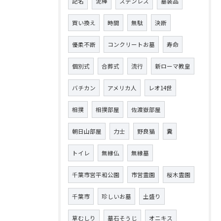
記名
泥棒
ステンレス
墓装品
買い換え
時間
無駄
決断
優柔不断
コンクリートお墓
寿命
個別式
合葬式
流行
新ローマ教皇
バチカン
アメリカ人
レオ14世
相撲
相撲部屋
佐渡嶽部屋
朝日山部屋
力士
野良猫
糞
トイレ
無縁仏
無縁墓
千葉市営平和公園
市営霊園
桜木霊園
千葉市
珍しいお墓
土盛り
草むしり
墓石そうじ
オニキス