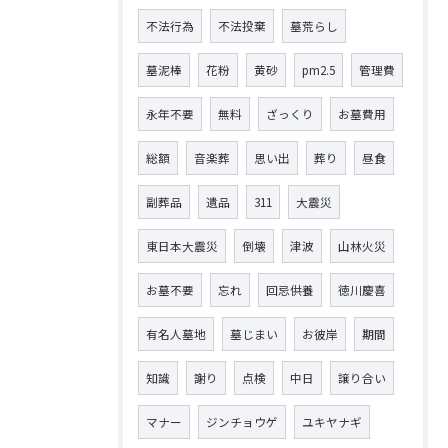
不法行為
不法投棄
墓荒らし
墓泥棒
花粉
黄砂
pm2.5
管理費
永年不要
無料
ざっくり
お墓費用
総額
音楽葬
思い出
葬り
昼食
副葬品
遺品
311
大震災
東日本大震災
倒壊
津波
山林火災
お墓不要
忘れ
回忌供養
徳川慶喜
有名人墓地
墓じまい
お彼岸
期間
知識
謝り
点検
中日
譲り合い
マナー
ジンチョウゲ
ユキヤナギ