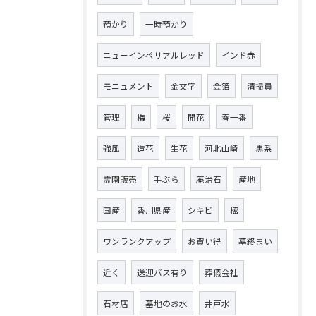
預かり
一時預かり
ニューインペリアルレッド
インド赤
モニュメント
金文字
金箔
清掃員
管理
梅
桜
開花
春一番
強風
造花
生花
河北山崎
黒系
霊園販売
手ぶら
庵治石
産地
国産
香川県産
シキビ
樒
ワンランクアップ
お買い得
墓終まい
近く
送迎バス有り
葬儀会社
石材店
墓地のお水
井戸水