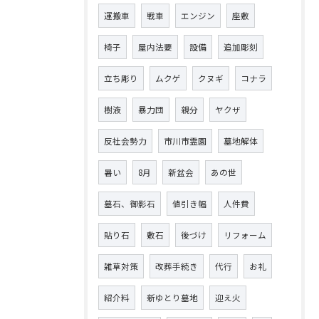
運搬車
戦車
エンジン
座敷
椅子
屋内法要
設備
追加彫刻
立ち彫り
ムクゲ
クヌギ
コナラ
樹液
暴力団
親分
ヤクザ
反社会勢力
市川市霊園
墓地解体
暑い
8月
新盆会
あの世
墓石、御影石
値引き幅
人件費
貼り石
敷石
後づけ
リフォーム
雑草対策
改葬手続き
代行
お礼
紹介料
新ゆとり墓地
迎え火