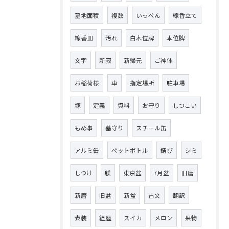
墓地面積
複数
いっぺん
線香立て
線香皿
汚れ
白木位牌
本位牌
文字
新寂
新帰元
ご神体
お稲荷様
車
指定場所
駐車場
塚
定義
資料
お守り
しつこい
もめ事
墓守り
スチール缶
アルミ缶
ペットボトル
錆び
シミ
しつけ
躾
東京盆
7月盆
旧暦
新暦
旧盆
新盆
古文
翻訳
表装
経歴
スイカ
メロン
果物