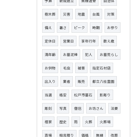
予算
新規建立
無縁遺骨
自治体
樹木葬
災害
地震
台風
対策
備え
暑さ
ピーク
時期
お参り
定休日
営業日
享年行年
数え歳
満年齢
お墓泥棒
犯人
お墓荒らし
お供物
毛虫
被害
指定石材店
出入り
業者
販売
都立八柱霊園
当選
格安
松戸市墓石
影彫り
彫刻
写真
僧侶
お坊さん
法要
檀家
歴史
雨
火葬
火葬場
斎場
相見積り
価格
無縁
改葬