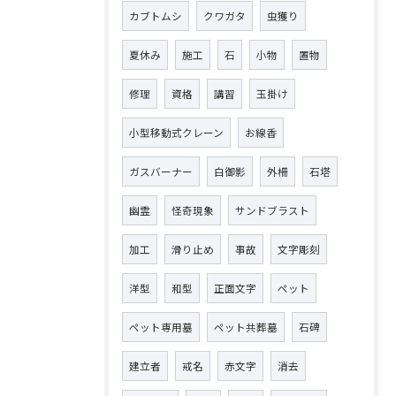
カブトムシ
クワガタ
虫獲り
夏休み
施工
石
小物
置物
修理
資格
講習
玉掛け
小型移動式クレーン
お線香
ガスバーナー
白御影
外柵
石塔
幽霊
怪奇現象
サンドブラスト
加工
滑り止め
事故
文字彫刻
洋型
和型
正面文字
ペット
ペット専用墓
ペット共葬墓
石碑
建立者
戒名
赤文字
消去