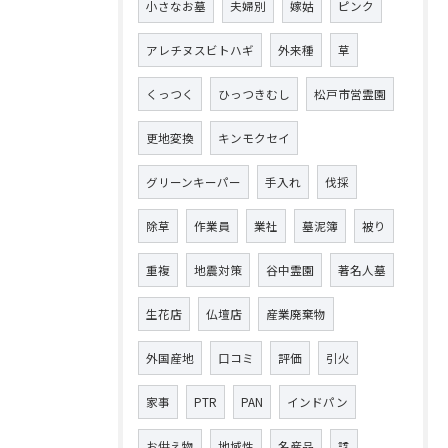
小さなお墓
夫婦別
嫁姑
ピンク
アレチヌスビトハギ
外来種
草
くっつく
ひっつきむし
松戸市営霊園
更地変換
キンモクセイ
グリーンキーパー
手入れ
伐採
除草
作業員
業社
墓泥簿
被り
重複
地震対策
谷中霊園
著名人墓
生花店
仏壇店
産業廃棄物
外国産地
口コミ
評価
引火
家事
PTR
PAN
インドパン
お供え物
地域性
名産品
諡