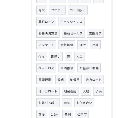
階段
フロアー
カード払い
墓石ローン
キャッシュレス
お墓決済方法
墓石セールス
霊園見学
アンケート
会社経費
漢字
戸籍
代々
勘違い
死
人生
ペットロス
区画番号
お墓参り準備
馬頭観音
道端
納骨室
丘カロート
地下カロート
地蔵菩薩
大地
子供
お墓引っ越し
元気
お付き合い
死後
1.5㎡
条例
松戸市