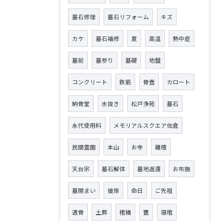
墓石修理
墓石リフォーム
キズ
カケ
墓石補修
夏
高温
熱中症
墓前
墓参り
基礎
地盤
コンクリート
鉄筋
骨壺
カロート
納骨堂
水抜き
松戸浄苑
墓石
永代使用料
メモリアルスクエア佐倉
民間霊園
本山
お寺
離檀
天台宗
墓石解体
墓地返還
お布施
墓閉まい
彼岸
命日
ご先祖
遺骨
土葬
棺桶
甕
寝棺