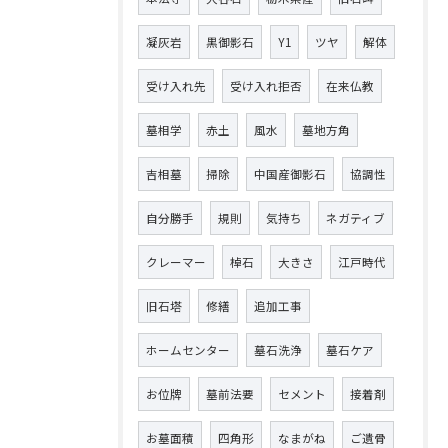
凝灰岩
黒御影石
Y1
ツヤ
解体
受け入れ先
受け入れ拒否
在来仏教
墓相学
赤土
風水
墓地方角
吉相墓
掃除
中国産御影石
協調性
自分勝手
規則
気持ち
ネガティブ
クレーマー
棹石
大きさ
江戸時代
旧石塔
修繕
追加工事
ホームセンター
墓石洗浄
墓石ケア
お位牌
墓前法要
セメント
接着剤
お墓面積
四角形
なまがね
ご遺骨