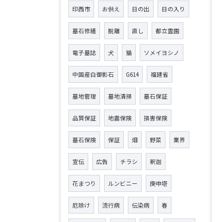
印西市
お供え
日の出
日の入り
墓石修繕
脱離
直し
都立霊園
電子墓誌
犬
猫
ソメイヨシノ
中国産白御影石
G614
福建省
墓地管理
墓地清掃
墓石保証
品質保証
地震保険
損害保険
墓石保険
保証
畑
野菜
業界
宣伝
広告
チラシ
釈迦
花まつり
ルンビニー
庚申塔
厄除け
流行病
伝染病
春