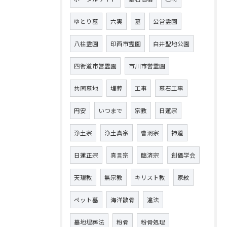
ゆとり墓
六実
墓
公営霊園
八柱霊園
印西市霊園
白井聖地公園
四街道市営霊園
市川市営霊園
共同墓地
埋葬
工事
墓石工事
円安
いつまで
宗教
日蓮宗
浄土宗
浄土真宗
曹洞宗
神道
日蓮正宗
真言宗
臨済宗
創価学会
天理教
無宗教
キリスト教
家紋
ペット墓
海洋散骨
違法
墓地埋葬法
粉骨
粉骨処理