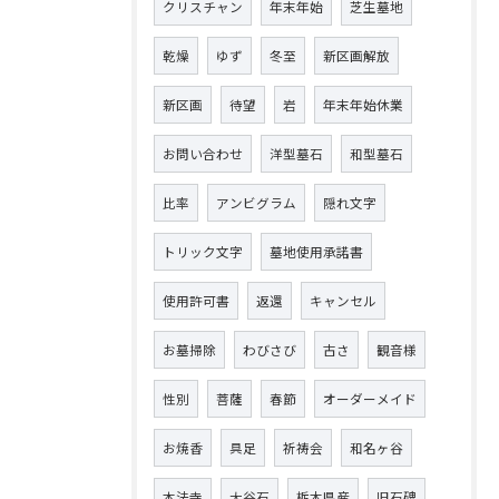
クリスチャン
年末年始
芝生墓地
乾燥
ゆず
冬至
新区画解放
新区画
待望
岩
年末年始休業
お問い合わせ
洋型墓石
和型墓石
比率
アンビグラム
隠れ文字
トリック文字
墓地使用承諾書
使用許可書
返還
キャンセル
お墓掃除
わびさび
古さ
観音様
性別
菩薩
春節
オーダーメイド
お焼香
具足
祈祷会
和名ヶ谷
本法寺
大谷石
栃木県産
旧石碑