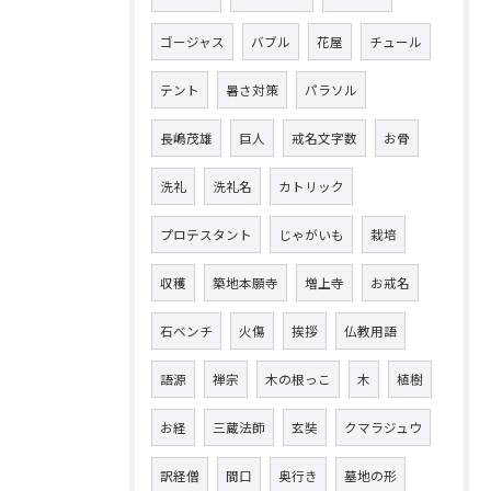
ゴージャス
バブル
花屋
チュール
テント
暑さ対策
パラソル
長嶋茂雄
巨人
戒名文字数
お骨
洗礼
洗礼名
カトリック
プロテスタント
じゃがいも
栽培
収穫
築地本願寺
増上寺
お戒名
石ベンチ
火傷
挨拶
仏教用語
語源
禅宗
木の根っこ
木
植樹
お経
三蔵法師
玄奘
クマラジュウ
訳経僧
間口
奥行き
墓地の形