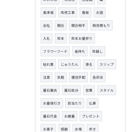
奥津城
改修工事
看板
お店
会社
競合
競合相手
相見積もり
入札
年末
年末お墓参り
フラワーフード
長持ち
年越し
枯れ葉
じゅうたん
滑る
スリップ
注意
気軽
僧侶手配
各宗派
墓石撤去
墓石処分
営業
スタイル
お墓値引き
罰当たり
仏事
墓石代金
お歳暮
プレゼント
お菓子
感謝
水場
歩き