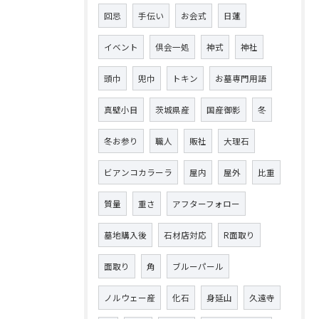
回忌
手伝い
お会式
日蓮
イベント
倶会一処
神式
神社
頭巾
兜巾
トキン
お墓専門用語
真壁小目
茨城県産
国産御影
冬
冬お参り
職人
販社
大理石
ビアンコカラーラ
屋内
屋外
比重
質量
重さ
アフターフォロー
墓地購入後
石材店対応
R面取り
面取り
角
ブルーパール
ノルウェー産
化石
身延山
久遠寺