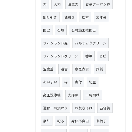
力
人力
注意力
お墓クーポン券
割り引き
値引き
松本
忘年会
国宝
石垣
石材施工技能士
フィンランド産
バルチックグリーン
フィンランドグリーン
香炉
ヒビ
温度差
遺言
意思表示
葬儀
あいまい
寺
寄付
坊主
高圧洗浄機
大掃除
一時預け
遺骨一時預かり
お焚きあげ
古塔婆
祭り
祀る
身体不自由
車椅子