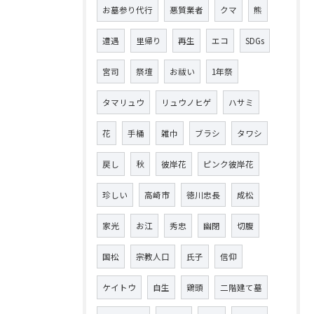
お墓参り代行
悪質業者
クマ
熊
遭遇
里帰り
再生
エコ
SDGs
宮司
祭壇
お祓い
1年祭
タマリュウ
リュウノヒゲ
ハサミ
花
手桶
雑巾
ブラシ
タワシ
戻し
秋
彼岸花
ピンク彼岸花
珍しい
高崎市
徳川忠長
成松
家光
お江
秀忠
幽閉
切腹
国松
宗教人口
氏子
信仰
ケイトウ
自生
鶏頭
二階建て墓