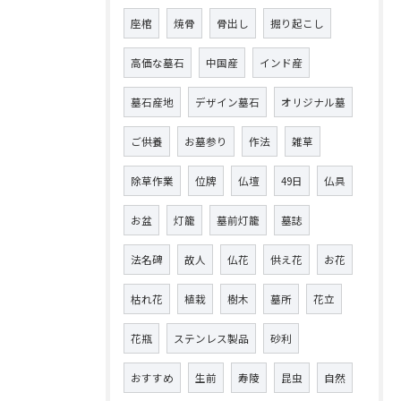
座棺
焼骨
骨出し
掘り起こし
高価な墓石
中国産
インド産
墓石産地
デザイン墓石
オリジナル墓
ご供養
お墓参り
作法
雑草
除草作業
位牌
仏壇
49日
仏具
お盆
灯籠
墓前灯籠
墓誌
法名碑
故人
仏花
供え花
お花
枯れ花
植栽
樹木
墓所
花立
花瓶
ステンレス製品
砂利
おすすめ
生前
寿陵
昆虫
自然