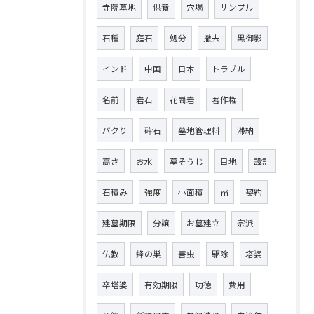
寺院墓地
供養
穴場
サンプル
石種
庭石
処分
撤去
黒御影
インド
中国
日本
トラブル
名前
岩石
花崗岩
著作権
パクり
砕石
墓地管理料
滞納
高さ
お水
墓そうじ
目地
設計
石積み
強度
小面積
㎡
契約
建墓期限
分譲
お墓建立
宗派
仏教
蜂の巣
害虫
駆除
塔婆
卒塔婆
有効期限
功徳
費用