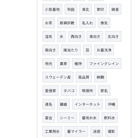
小型墓地
秋田
東北
家印
線香
お茶
新興宗教
名入れ
換気
湿気
水
西向き
東向き
北向き
南向き
陽当たり
苔
お墓洗浄
地元
農家
維持
ファイングレイン
スウェーデン産
高品質
納期
愛煙家
タバコ
喫煙所
家名
連名
離婚
インターネット
沖縄
宴会
シーミー
墓地お水
飲料水
工業用水
墓マイラー
迷惑
撮影