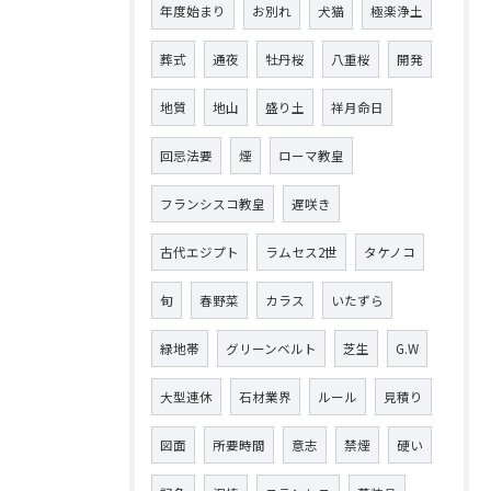
年度始まり
お別れ
犬猫
極楽浄土
葬式
通夜
牡丹桜
八重桜
開発
地質
地山
盛り土
祥月命日
回忌法要
煙
ローマ教皇
フランシスコ教皇
遅咲き
古代エジプト
ラムセス2世
タケノコ
旬
春野菜
カラス
いたずら
緑地帯
グリーンベルト
芝生
G.W
大型連休
石材業界
ルール
見積り
図面
所要時間
意志
禁煙
硬い