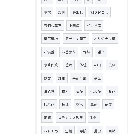
座棺
焼骨
骨出し
掘り起こし
高価な墓石
中国産
インド産
墓石産地
デザイン墓石
オリジナル墓
ご供養
お墓参り
作法
雑草
除草作業
位牌
仏壇
49日
仏具
お盆
灯籠
墓前灯籠
墓誌
法名碑
故人
仏花
供え花
お花
枯れ花
植栽
樹木
墓所
花立
花瓶
ステンレス製品
砂利
おすすめ
生前
寿陵
昆虫
自然