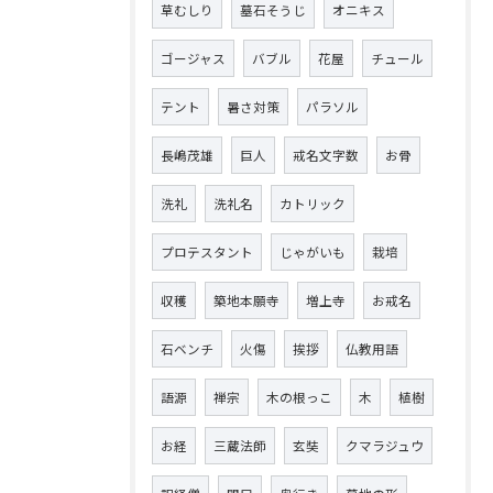
草むしり
墓石そうじ
オニキス
ゴージャス
バブル
花屋
チュール
テント
暑さ対策
パラソル
長嶋茂雄
巨人
戒名文字数
お骨
洗礼
洗礼名
カトリック
プロテスタント
じゃがいも
栽培
収穫
築地本願寺
増上寺
お戒名
石ベンチ
火傷
挨拶
仏教用語
語源
禅宗
木の根っこ
木
植樹
お経
三蔵法師
玄奘
クマラジュウ