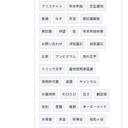
クリスチャン
年末年始
芝生墓地
乾燥
ゆず
冬至
新区画解放
新区画
待望
岩
年末年始休業
お問い合わせ
洋型墓石
和型墓石
比率
アンビグラム
隠れ文字
トリック文字
墓地使用承諾書
使用許可書
返還
キャンセル
お墓掃除
わびさび
古さ
観音様
性別
菩薩
春節
オーダーメイド
お焼香
具足
祈祷会
和名ヶ谷