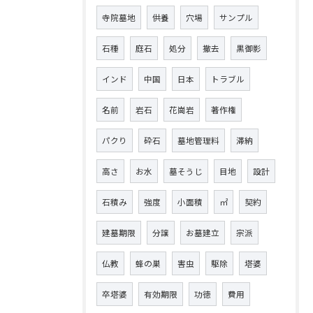
寺院墓地
供養
穴場
サンプル
石種
庭石
処分
撤去
黒御影
インド
中国
日本
トラブル
名前
岩石
花崗岩
著作権
パクり
砕石
墓地管理料
滞納
高さ
お水
墓そうじ
目地
設計
石積み
強度
小面積
㎡
契約
建墓期限
分譲
お墓建立
宗派
仏教
蜂の巣
害虫
駆除
塔婆
卒塔婆
有効期限
功徳
費用