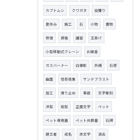
カブトムシ
クワガタ
虫獲り
夏休み
施工
石
小物
置物
修理
資格
講習
玉掛け
小型移動式クレーン
お線香
ガスバーナー
白御影
外柵
石塔
幽霊
怪奇現象
サンドブラスト
加工
滑り止め
事故
文字彫刻
洋型
和型
正面文字
ペット
ペット専用墓
ペット共葬墓
石碑
建立者
戒名
赤文字
消去