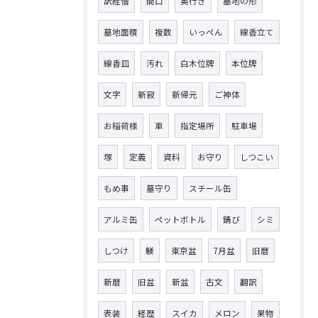
訳経僧
間口
奥行き
墓地の形
墓地面積
複数
いっぺん
線香立て
線香皿
汚れ
白木位牌
本位牌
文字
新寂
新帰元
ご神体
お稲荷様
車
指定場所
駐車場
塚
定義
資料
お守り
しつこい
もめ事
墓守り
スチール缶
アルミ缶
ペットボトル
錆び
シミ
しつけ
躾
東京盆
7月盆
旧暦
新暦
旧盆
新盆
古文
翻訳
表装
経歴
スイカ
メロン
果物