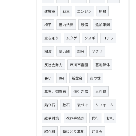
運搬車
戦車
エンジン
座敷
椅子
屋内法要
設備
追加彫刻
立ち彫り
ムクゲ
クヌギ
コナラ
樹液
暴力団
親分
ヤクザ
反社会勢力
市川市霊園
墓地解体
暑い
8月
新盆会
あの世
墓石、御影石
値引き幅
人件費
貼り石
敷石
後づけ
リフォーム
雑草対策
改葬手続き
代行
お礼
紹介料
新ゆとり墓地
迎え火