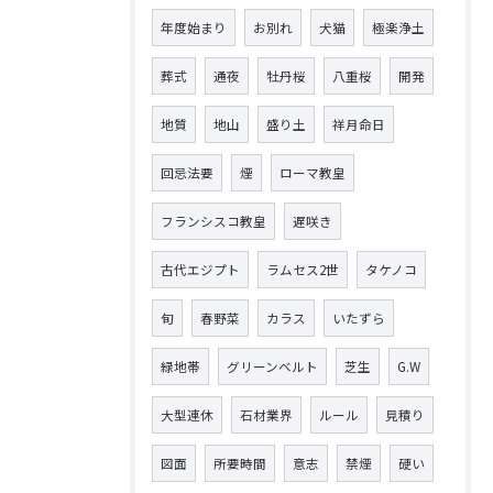
年度始まり
お別れ
犬猫
極楽浄土
葬式
通夜
牡丹桜
八重桜
開発
地質
地山
盛り土
祥月命日
回忌法要
煙
ローマ教皇
フランシスコ教皇
遅咲き
古代エジプト
ラムセス2世
タケノコ
旬
春野菜
カラス
いたずら
緑地帯
グリーンベルト
芝生
G.W
大型連休
石材業界
ルール
見積り
図面
所要時間
意志
禁煙
硬い