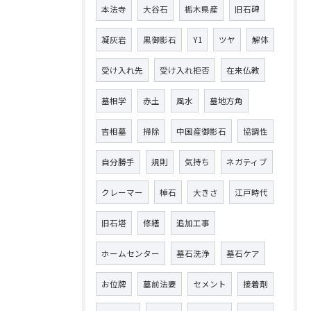
本法寺
大谷石
栃木県産
旧石碑
凝灰岩
黒御影石
Y1
ツヤ
解体
受け入れ先
受け入れ拒否
在来仏教
墓相学
赤土
風水
墓地方角
吉相墓
掃除
中国産御影石
協調性
自分勝手
規則
気持ち
ネガティブ
クレーマー
棹石
大きさ
江戸時代
旧石塔
修繕
追加工事
ホームセンター
墓石洗浄
墓石ケア
お位牌
墓前法要
セメント
接着剤