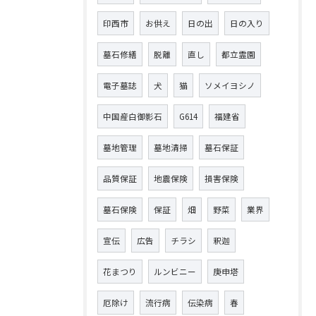
印西市
お供え
日の出
日の入り
墓石修繕
脱離
直し
都立霊園
電子墓誌
犬
猫
ソメイヨシノ
中国産白御影石
G614
福建省
墓地管理
墓地清掃
墓石保証
品質保証
地震保険
損害保険
墓石保険
保証
畑
野菜
業界
宣伝
広告
チラシ
釈迦
花まつり
ルンビニー
庚申塔
厄除け
流行病
伝染病
春