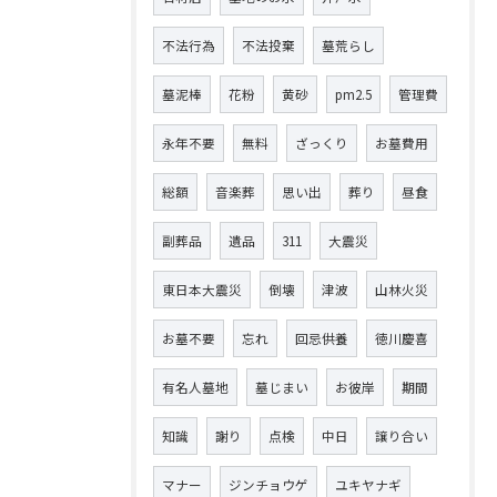
不法行為
不法投棄
墓荒らし
墓泥棒
花粉
黄砂
pm2.5
管理費
永年不要
無料
ざっくり
お墓費用
総額
音楽葬
思い出
葬り
昼食
副葬品
遺品
311
大震災
東日本大震災
倒壊
津波
山林火災
お墓不要
忘れ
回忌供養
徳川慶喜
有名人墓地
墓じまい
お彼岸
期間
知識
謝り
点検
中日
譲り合い
マナー
ジンチョウゲ
ユキヤナギ