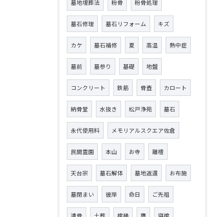
墓地埋葬法
粉骨
粉骨処理
墓石修理
墓石リフォーム
キズ
カケ
墓石補修
夏
高温
熱中症
墓前
墓参り
基礎
地盤
コンクリート
鉄筋
骨壺
カロート
納骨堂
水抜き
松戸浄苑
墓石
永代使用料
メモリアルスクエア佐倉
民間霊園
本山
お寺
離檀
天台宗
墓石解体
墓地返還
お布施
墓閉まい
彼岸
命日
ご先祖
遺骨
土葬
棺桶
甕
寝棺