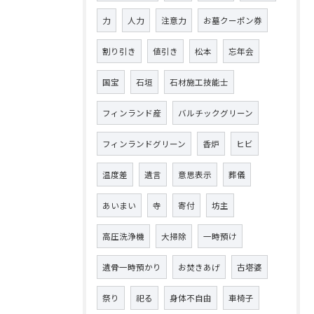
力
人力
注意力
お墓クーポン券
割り引き
値引き
松本
忘年会
国宝
石垣
石材施工技能士
フィンランド産
バルチックグリーン
フィンランドグリーン
香炉
ヒビ
温度差
遺言
意思表示
葬儀
あいまい
寺
寄付
坊主
高圧洗浄機
大掃除
一時預け
遺骨一時預かり
お焚きあげ
古塔婆
祭り
祀る
身体不自由
車椅子