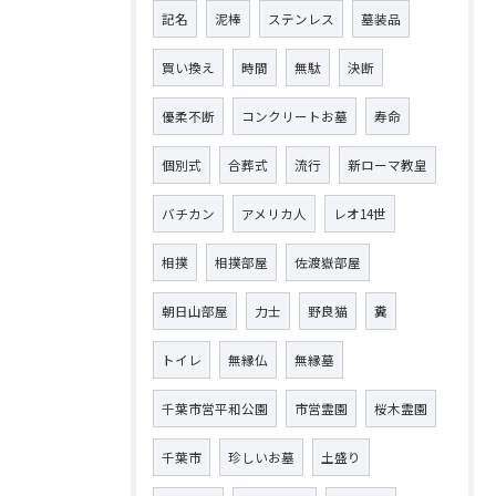
記名
泥棒
ステンレス
墓装品
買い換え
時間
無駄
決断
優柔不断
コンクリートお墓
寿命
個別式
合葬式
流行
新ローマ教皇
バチカン
アメリカ人
レオ14世
相撲
相撲部屋
佐渡嶽部屋
朝日山部屋
力士
野良猫
糞
トイレ
無縁仏
無縁墓
千葉市営平和公園
市営霊園
桜木霊園
千葉市
珍しいお墓
土盛り