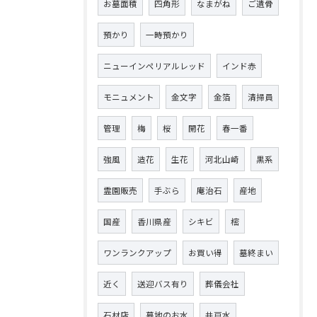
お墓面積
四角形
なまがね
ご遺骨
預かり
一時預かり
ニューインペリアルレッド
インド赤
モニュメント
金文字
金箔
清掃員
管理
梅
桜
開花
春一番
強風
造花
生花
河北山崎
黒系
霊園販売
手ぶら
庵治石
産地
国産
香川県産
シキビ
樒
ワンランクアップ
お買い得
墓終まい
近く
送迎バス有り
葬儀会社
石材店
墓地のお水
井戸水