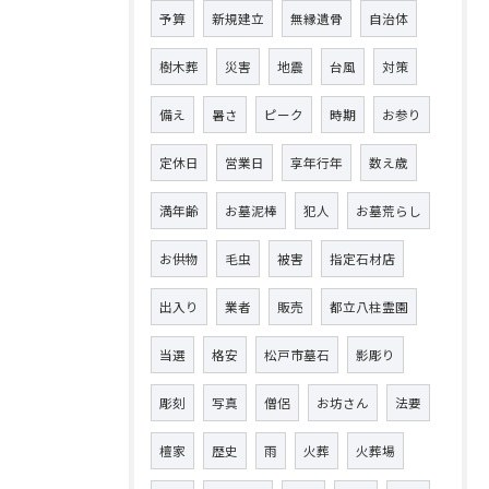
予算
新規建立
無縁遺骨
自治体
樹木葬
災害
地震
台風
対策
備え
暑さ
ピーク
時期
お参り
定休日
営業日
享年行年
数え歳
満年齢
お墓泥棒
犯人
お墓荒らし
お供物
毛虫
被害
指定石材店
出入り
業者
販売
都立八柱霊園
当選
格安
松戸市墓石
影彫り
彫刻
写真
僧侶
お坊さん
法要
檀家
歴史
雨
火葬
火葬場