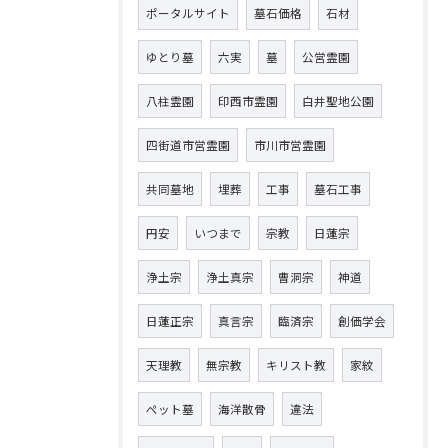
ポータルサイト
墓石価格
石材
ゆとり墓
六実
墓
公営霊園
八柱霊園
印西市霊園
白井聖地公園
四街道市営霊園
市川市営霊園
共同墓地
埋葬
工事
墓石工事
円安
いつまで
宗教
日蓮宗
浄土宗
浄土真宗
曹洞宗
神道
日蓮正宗
真言宗
臨済宗
創価学会
天理教
無宗教
キリスト教
家紋
ペット墓
海洋散骨
違法