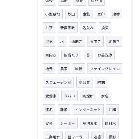
死後
1.5㎡
条例
松戸市
小型墓地
秋田
東北
家印
線香
お茶
新興宗教
名入れ
換気
湿気
水
西向き
東向き
北向き
南向き
陽当たり
苔
お墓洗浄
地元
農家
維持
ファイングレイン
スウェーデン産
高品質
納期
愛煙家
タバコ
喫煙所
家名
連名
離婚
インターネット
沖縄
宴会
シーミー
墓地お水
飲料水
工業用水
墓マイラー
迷惑
撮影