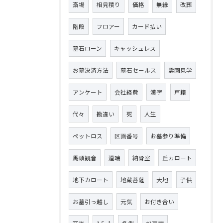
斎場
相見積り
価格
無縁
改葬
階段
フロアー
カード払い
墓石ローン
キャッシュレス
お墓決済方法
墓石セールス
霊園見学
アンケート
会社経費
漢字
戸籍
代々
勘違い
死
人生
ペットロス
区画番号
お墓参り準備
馬頭観音
道端
納骨室
丘カロート
地下カロート
地蔵菩薩
大地
子供
お墓引っ越し
元気
お付き合い