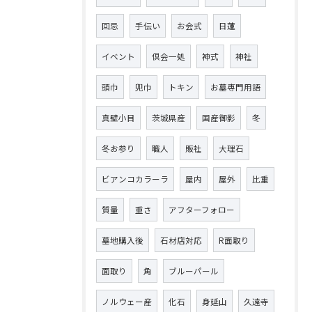
回忌
手伝い
お会式
日蓮
イベント
倶会一処
神式
神社
頭巾
兜巾
トキン
お墓専門用語
真壁小目
茨城県産
国産御影
冬
冬お参り
職人
販社
大理石
ビアンコカラーラ
屋内
屋外
比重
質量
重さ
アフターフォロー
墓地購入後
石材店対応
R面取り
面取り
角
ブルーパール
ノルウェー産
化石
身延山
久遠寺