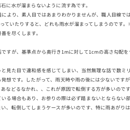
墓石に水が溜まらないように流す為です。
階により、素人目ではあまりわかりませんが、職人目線で
が狂っていたりすると、どれも雨水が溜まってしまうのです
最善を尽くします。
ですが、基準点から奥行き1mに対して1cmの高さ勾配
うと見た目で違和感を感じてしまい、当然無理な話で数ミ
る発想です。したがって、雨天時や雨の後には少ないですが
、あなどるなかれ、、これが原因で転倒する方が多いので
ている場合もあり、お参りの際は必ず踏まないとならない
まい、転倒してしまうケースが多いのです、特に雨あがり
。