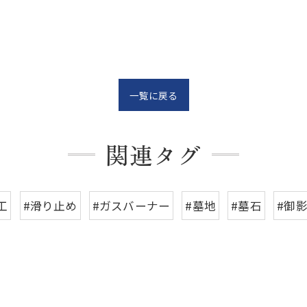
一覧に戻る
関連タグ
工
#滑り止め
#ガスバーナー
#墓地
#墓石
#御