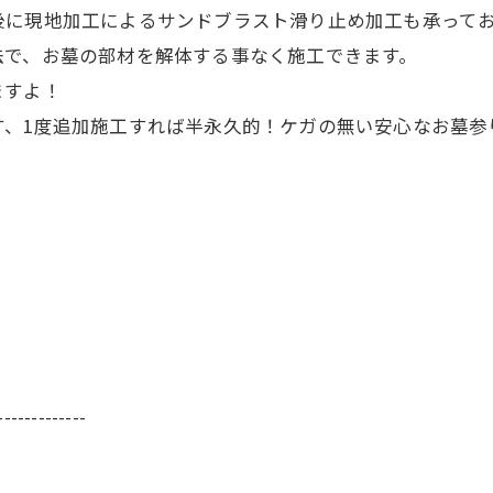
後に現地加工によるサンドブラスト滑り止め加工も承って
法で、お墓の部材を解体する事なく施工できます。
ますよ！
す、1度追加施工すれば半永久的！ケガの無い安心なお墓参
-------------