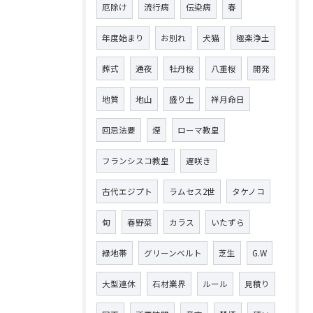
厄除け
流行病
伝染病
春
年度始まり
お別れ
犬猫
極楽浄土
葬式
通夜
牡丹桜
八重桜
開発
地質
地山
盛り土
祥月命日
回忌法要
煙
ローマ教皇
フランシスコ教皇
遅咲き
古代エジプト
ラムセス2世
タケノコ
旬
春野菜
カラス
いたずら
緑地帯
グリーンベルト
芝生
G.W
大型連休
石材業界
ルール
見積り