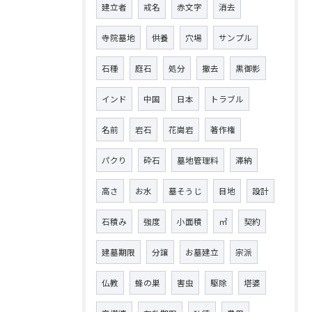
建立者
戒名
赤文字
消去
寺院墓地
供養
穴場
サンプル
石種
庭石
処分
撤去
黒御影
インド
中国
日本
トラブル
名前
岩石
花崗岩
著作権
パクり
砕石
墓地管理料
滞納
高さ
お水
墓そうじ
目地
設計
石積み
強度
小面積
㎡
契約
建墓期限
分譲
お墓建立
宗派
仏教
蜂の巣
害虫
駆除
塔婆