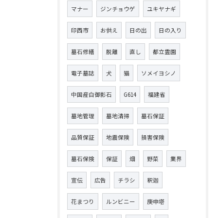
マナー
ジンチョウゲ
ユキヤナギ
印西市
お供え
日の出
日の入り
墓石修繕
脱離
直し
都立霊園
電子墓誌
犬
猫
ソメイヨシノ
中国産白御影石
G614
福建省
墓地管理
墓地清掃
墓石保証
品質保証
地震保険
損害保険
墓石保険
保証
畑
野菜
業界
宣伝
広告
チラシ
釈迦
花まつり
ルンビニー
庚申塔