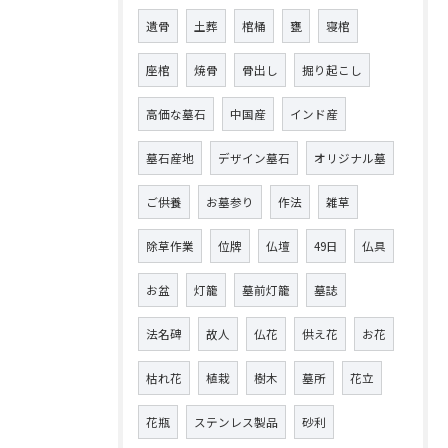
遺骨
土葬
棺桶
甕
寝棺
座棺
焼骨
骨出し
掘り起こし
高価な墓石
中国産
インド産
墓石産地
デザイン墓石
オリジナル墓
ご供養
お墓参り
作法
雑草
除草作業
位牌
仏壇
49日
仏具
お盆
灯籠
墓前灯籠
墓誌
法名碑
故人
仏花
供え花
お花
枯れ花
植栽
樹木
墓所
花立
花瓶
ステンレス製品
砂利