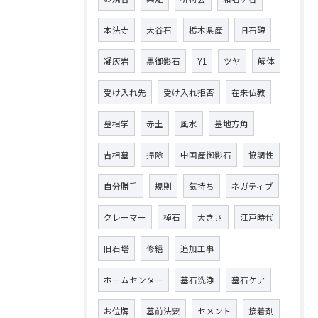
本法寺
大谷石
栃木県産
旧石碑
凝灰岩
黒御影石
Y1
ツヤ
解体
受け入れ先
受け入れ拒否
在来仏教
墓相学
赤土
風水
墓地方角
吉相墓
掃除
中国産御影石
協調性
自分勝手
規則
気持ち
ネガティブ
クレーマー
棹石
大きさ
江戸時代
旧石塔
修繕
追加工事
ホームセンター
墓石洗浄
墓石ケア
お位牌
墓前法要
セメント
接着剤