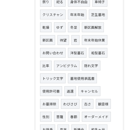
祭り
祀る
身体不自由
車椅子
クリスチャン
年末年始
芝生墓地
乾燥
ゆず
冬至
新区画解放
新区画
待望
岩
年末年始休業
お問い合わせ
洋型墓石
和型墓石
比率
アンビグラム
隠れ文字
トリック文字
墓地使用承諾書
使用許可書
返還
キャンセル
お墓掃除
わびさび
古さ
観音様
性別
菩薩
春節
オーダーメイド
お焼香
具足
祈祷会
和名ヶ谷