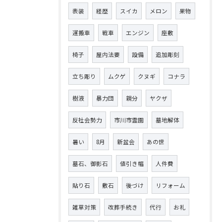
表装
経歴
スイカ
メロン
果物
運搬車
戦車
エンジン
座敷
椅子
屋内法要
設備
追加彫刻
立ち彫り
ムクゲ
クヌギ
コナラ
樹液
暴力団
親分
ヤクザ
反社会勢力
市川市霊園
墓地解体
暑い
8月
新盆会
あの世
墓石、御影石
値引き幅
人件費
貼り石
敷石
後づけ
リフォーム
雑草対策
改葬手続き
代行
お礼