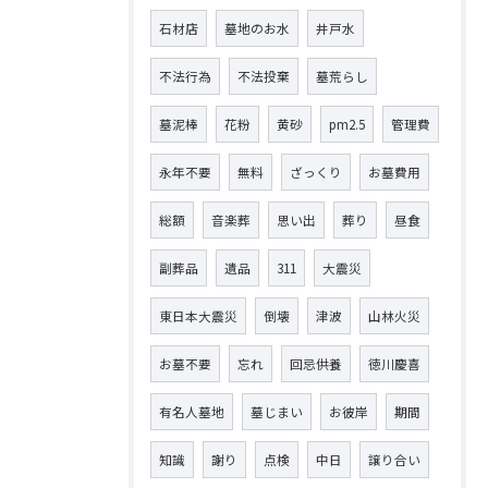
石材店
墓地のお水
井戸水
不法行為
不法投棄
墓荒らし
墓泥棒
花粉
黄砂
pm2.5
管理費
永年不要
無料
ざっくり
お墓費用
総額
音楽葬
思い出
葬り
昼食
副葬品
遺品
311
大震災
東日本大震災
倒壊
津波
山林火災
お墓不要
忘れ
回忌供養
徳川慶喜
有名人墓地
墓じまい
お彼岸
期間
知識
謝り
点検
中日
譲り合い