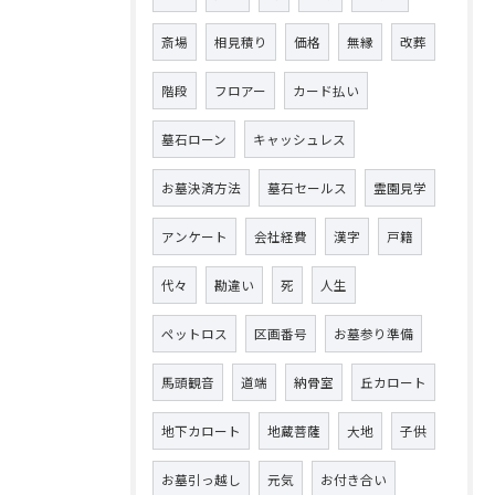
斎場
相見積り
価格
無縁
改葬
階段
フロアー
カード払い
墓石ローン
キャッシュレス
お墓決済方法
墓石セールス
霊園見学
アンケート
会社経費
漢字
戸籍
代々
勘違い
死
人生
ペットロス
区画番号
お墓参り準備
馬頭観音
道端
納骨室
丘カロート
地下カロート
地蔵菩薩
大地
子供
お墓引っ越し
元気
お付き合い