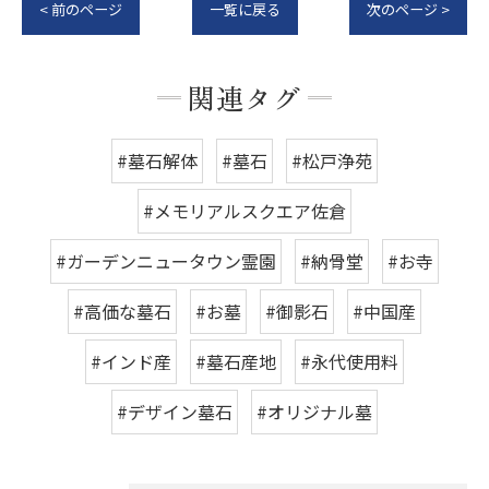
< 前のページ
一覧に戻る
次のページ >
関連タグ
#墓石解体
#墓石
#松戸浄苑
#メモリアルスクエア佐倉
#ガーデンニュータウン霊園
#納骨堂
#お寺
#高価な墓石
#お墓
#御影石
#中国産
#インド産
#墓石産地
#永代使用料
#デザイン墓石
#オリジナル墓