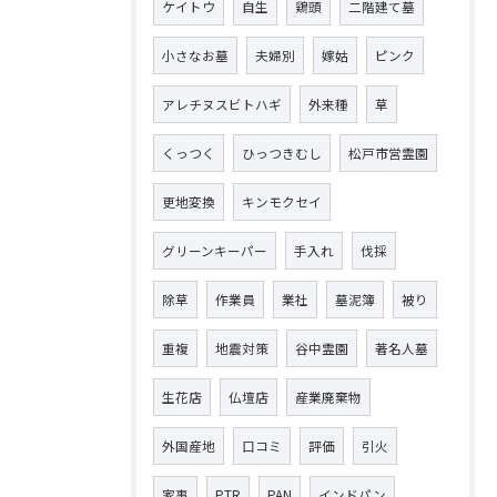
ケイトウ
自生
鶏頭
二階建て墓
小さなお墓
夫婦別
嫁姑
ピンク
アレチヌスビトハギ
外来種
草
くっつく
ひっつきむし
松戸市営霊園
更地変換
キンモクセイ
グリーンキーパー
手入れ
伐採
除草
作業員
業社
墓泥簿
被り
重複
地震対策
谷中霊園
著名人墓
生花店
仏壇店
産業廃棄物
外国産地
口コミ
評価
引火
家事
PTR
PAN
インドパン