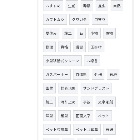
おすすめ
生前
寿陵
昆虫
自然
カブトムシ
クワガタ
虫獲り
夏休み
施工
石
小物
置物
修理
資格
講習
玉掛け
小型移動式クレーン
お線香
ガスバーナー
白御影
外柵
石塔
幽霊
怪奇現象
サンドブラスト
加工
滑り止め
事故
文字彫刻
洋型
和型
正面文字
ペット
ペット専用墓
ペット共葬墓
石碑