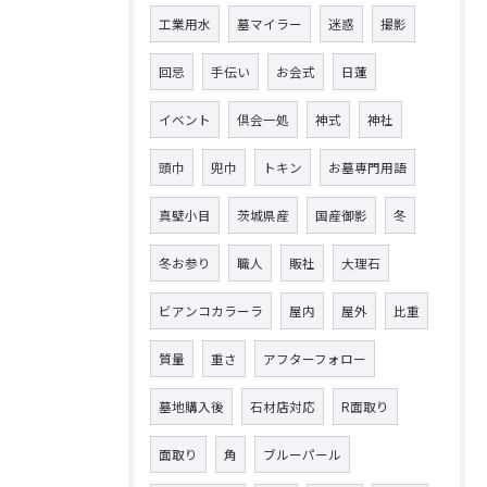
工業用水
墓マイラー
迷惑
撮影
回忌
手伝い
お会式
日蓮
イベント
倶会一処
神式
神社
頭巾
兜巾
トキン
お墓専門用語
真壁小目
茨城県産
国産御影
冬
冬お参り
職人
販社
大理石
ビアンコカラーラ
屋内
屋外
比重
質量
重さ
アフターフォロー
墓地購入後
石材店対応
R面取り
面取り
角
ブルーパール