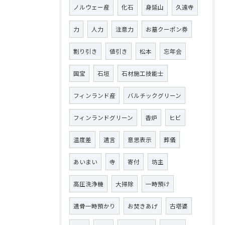
ノルウェー産
化石
身延山
久遠寺
力
人力
注意力
お墓クーポン券
割り引き
値引き
松本
忘年会
国宝
石垣
石材施工技能士
フィンランド産
バルチックグリーン
フィンランドグリーン
香炉
ヒビ
温度差
遺言
意思表示
葬儀
あいまい
寺
寄付
坊主
高圧洗浄機
大掃除
一時預け
遺骨一時預かり
お焚きあげ
古塔婆