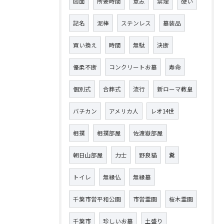
図面
所要時間
意志
禁煙
硬い
記名
泥棒
ステンレス
墓装品
買い換え
時間
無駄
決断
優柔不断
コンクリートお墓
寿命
個別式
合葬式
流行
新ローマ教皇
バチカン
アメリカ人
レオ14世
相撲
相撲部屋
佐渡嶽部屋
朝日山部屋
力士
野良猫
糞
トイレ
無縁仏
無縁墓
千葉市営平和公園
市営霊園
桜木霊園
千葉市
珍しいお墓
土盛り