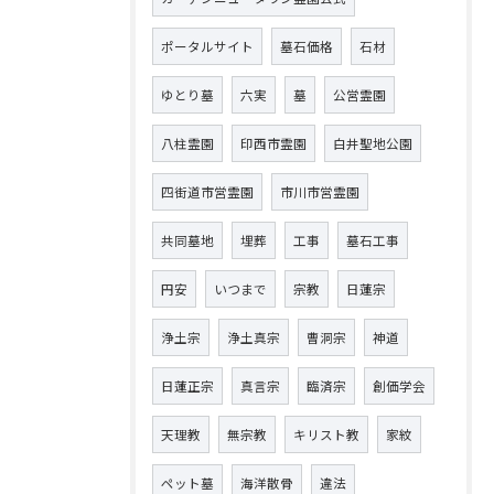
ポータルサイト
墓石価格
石材
ゆとり墓
六実
墓
公営霊園
八柱霊園
印西市霊園
白井聖地公園
四街道市営霊園
市川市営霊園
共同墓地
埋葬
工事
墓石工事
円安
いつまで
宗教
日蓮宗
浄土宗
浄土真宗
曹洞宗
神道
日蓮正宗
真言宗
臨済宗
創価学会
天理教
無宗教
キリスト教
家紋
ペット墓
海洋散骨
違法