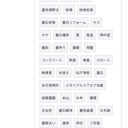
墓地埋葬法
粉骨
粉骨処理
墓石修理
墓石リフォーム
キズ
カケ
墓石補修
夏
高温
熱中症
墓前
墓参り
基礎
地盤
コンクリート
鉄筋
骨壺
カロート
納骨堂
水抜き
松戸浄苑
墓石
永代使用料
メモリアルスクエア佐倉
民間霊園
本山
お寺
離檀
天台宗
墓石解体
墓地返還
お布施
墓閉まい
彼岸
命日
ご先祖