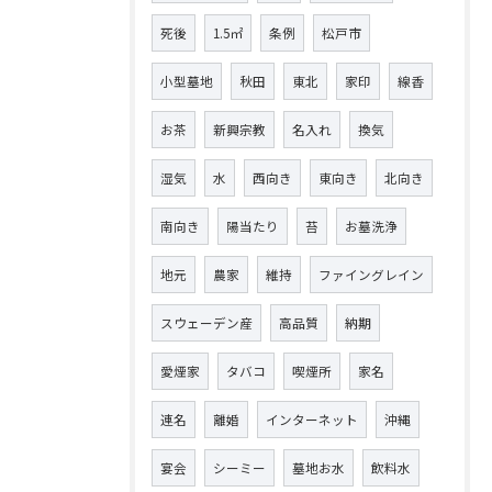
死後
1.5㎡
条例
松戸市
小型墓地
秋田
東北
家印
線香
お茶
新興宗教
名入れ
換気
湿気
水
西向き
東向き
北向き
南向き
陽当たり
苔
お墓洗浄
地元
農家
維持
ファイングレイン
スウェーデン産
高品質
納期
愛煙家
タバコ
喫煙所
家名
連名
離婚
インターネット
沖縄
宴会
シーミー
墓地お水
飲料水