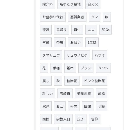
紹介料
新ゆとり墓地
迎え火
お墓参り代行
悪質業者
クマ
熊
遭遇
里帰り
再生
エコ
SDGs
宮司
祭壇
お祓い
1年祭
タマリュウ
リュウノヒゲ
ハサミ
花
手桶
雑巾
ブラシ
タワシ
戻し
秋
彼岸花
ピンク彼岸花
珍しい
高崎市
徳川忠長
成松
家光
お江
秀忠
幽閉
切腹
国松
宗教人口
氏子
信仰