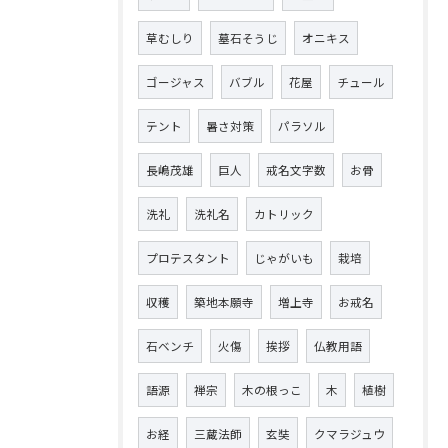
草むしり
墓石そうじ
オニキス
ゴージャス
バブル
花屋
チュール
テント
暑さ対策
パラソル
長嶋茂雄
巨人
戒名文字数
お骨
洗礼
洗礼名
カトリック
プロテスタント
じゃがいも
栽培
収穫
築地本願寺
増上寺
お戒名
石ベンチ
火傷
挨拶
仏教用語
語源
禅宗
木の根っこ
木
植樹
お経
三蔵法師
玄奘
クマラジュウ