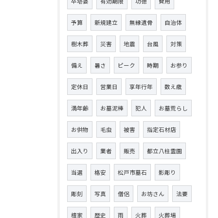
卒塔婆
有効期限
功徳
費用
予算
新規建立
無縁遺骨
自治体
樹木葬
災害
地震
台風
対策
備え
暑さ
ピーク
時期
お参り
定休日
営業日
享年行年
数え歳
満年齢
お墓泥棒
犯人
お墓荒らし
お供物
毛虫
被害
指定石材店
出入り
業者
販売
都立八柱霊園
当選
格安
松戸市墓石
影彫り
彫刻
写真
僧侶
お坊さん
法要
檀家
歴史
雨
火葬
火葬場