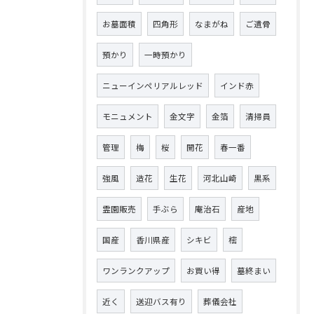
お墓面積
四角形
なまがね
ご遺骨
預かり
一時預かり
ニューインペリアルレッド
インド赤
モニュメント
金文字
金箔
清掃員
管理
梅
桜
開花
春一番
強風
造花
生花
河北山崎
黒系
霊園販売
手ぶら
庵治石
産地
国産
香川県産
シキビ
樒
ワンランクアップ
お買い得
墓終まい
近く
送迎バス有り
葬儀会社