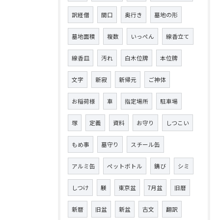
訳経僧
間口
奥行き
墓地の形
墓地面積
複数
いっぺん
線香立て
線香皿
汚れ
白木位牌
本位牌
文字
新寂
新帰元
ご神体
お稲荷様
車
指定場所
駐車場
塚
定義
資料
お守り
しつこい
もめ事
墓守り
スチール缶
アルミ缶
ペットボトル
錆び
シミ
しつけ
躾
東京盆
7月盆
旧暦
新暦
旧盆
新盆
古文
翻訳