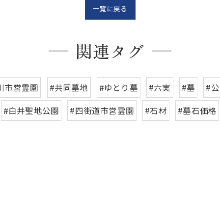
一覧に戻る
関連タグ
川市営霊園
#共同墓地
#ゆとり墓
#六実
#墓
#
#白井聖地公園
#四街道市営霊園
#石材
#墓石価格