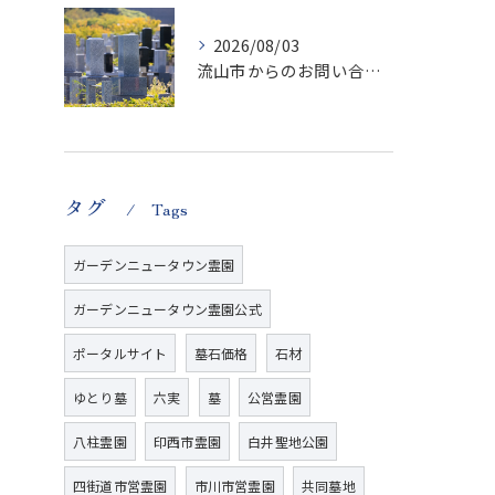
2026/08/03
流山市からのお問い合わせが急増中です、かなり悪質な業者さんとお寺さんらしいです
タグ
Tags
ガーデンニュータウン霊園
ガーデンニュータウン霊園公式
ポータルサイト
墓石価格
石材
ゆとり墓
六実
墓
公営霊園
八柱霊園
印西市霊園
白井聖地公園
四街道市営霊園
市川市営霊園
共同墓地