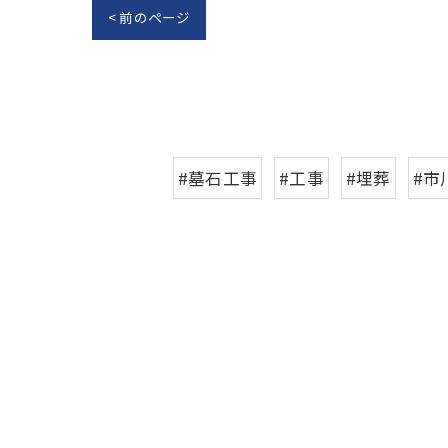
< 前のページ
#墓石工事
#工事
#埋葬
#市