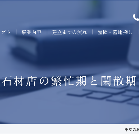
セプト
事業内容
建立までの流れ
霊園・墓地探し
石材店の繁忙期と閑散期
千葉の