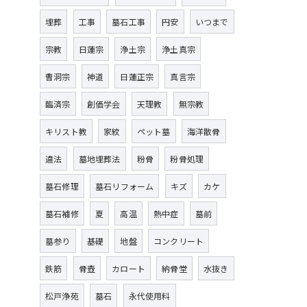
埋葬
工事
墓石工事
円安
いつまで
宗教
日蓮宗
浄土宗
浄土真宗
曹洞宗
神道
日蓮正宗
真言宗
臨済宗
創価学会
天理教
無宗教
キリスト教
家紋
ペット墓
海洋散骨
違法
墓地埋葬法
粉骨
粉骨処理
墓石修理
墓石リフォーム
キズ
カケ
墓石補修
夏
高温
熱中症
墓前
墓参り
基礎
地盤
コンクリート
鉄筋
骨壺
カロート
納骨堂
水抜き
松戸浄苑
墓石
永代使用料