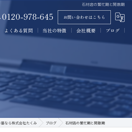
石材店の繁忙期と閑散期
0120-978-645
お問い合わせはこちら
よくある質問
当社の特徴
会社概要
ブログ
墓石
コラム
石材
墓所
施工
販売
お墓なら株式会社たくみ
ブログ
石材店の繁忙期と閑散期