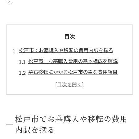
す。
目次
松戸市でお墓購入や移転の費用内訳を探る
松戸市 お墓購入費用の基本構成を解説
墓石移転にかかる松戸市の主な費用項目
松戸市 お墓購入で見落としやすい追加費
用
実例で見る松戸市の移転・購入費用相場
費用の違いを生む松戸市の霊園選びポイン
松戸市でお墓購入や移転の費用
ト
内訳を探る
千葉県上矢切で墓石移転を考える際のポイント