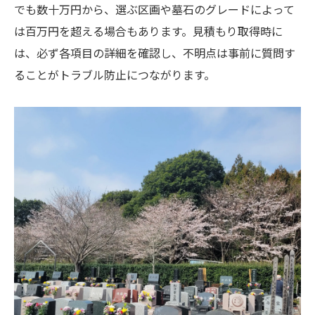
でも数十万円から、選ぶ区画や墓石のグレードによって
松戸市で納得できる墓石移転を実現するために
は百万円を超える場合もあります。見積もり取得時に
松戸市 お墓購入と移転で後悔しない進め
は、必ず各項目の詳細を確認し、不明点は事前に質問す
方
ることがトラブル防止につながります。
成功事例に学ぶ松戸市の墓石移転ポイント
納得できる業者選びと費用交渉のコツ
松戸市で安心して任せられる進行チェック
移転完了後のトラブル防止策を事前に確認