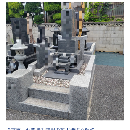
上矢切で墓石移転を進める際の注意点
松戸市 お墓購入と上矢切の霊園事情
千葉県上矢切で知っておきたい費用相場
墓石移転時に必要な松戸市の手続きと流れ
上矢切で選ぶ墓地の特徴と費用比較
費用を抑えた松戸市のお墓購入方法に迫る
松戸市 お墓購入で費用を抑える工夫とは
リーズナブルな墓石選びのコツと注意点
松戸市で利用できる費用削減サービスまと
め
費用節約につながるお墓購入のポイント
松戸市 お墓購入と管理費の抑え方を解説
上矢切や八柱の地名由来に注目した選択
松戸市 お墓購入費用の基本構成を解説