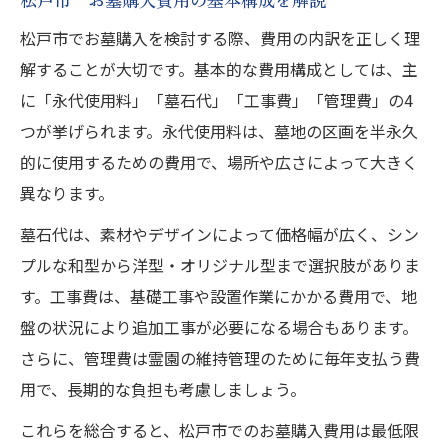
上矢切の読み方と地名の由来を知る意義
松戸市でお墓購入を検討する際、費用の内訳を正しく理
八柱の歴史背景と地名誕生のエピソード
解することが大切です。基本的な費用構成としては、主
松戸市 お墓購入検討時に知りたい地名豆
に「永代使用料」「墓石代」「工事費」「管理費」の4
知識
つが挙げられます。永代使用料は、墓地の区画を半永久
上矢切・八柱とお墓の地域文化のつながり
的に使用するための費用で、場所や広さによって大きく
異なります。
地名から読み解く松戸市のお墓選びヒント
納骨方法の比較から最適解を見つけるコツ
墓石代は、素材やデザインによって価格幅が広く、シン
松戸市で選べる納骨方法の特徴と費用比較
プルな和型から洋型・オリジナル型まで選択肢がありま
す。工事費は、基礎工事や設置作業にかかる費用で、地
お墓購入か永代供養か迷った時の判断基準
盤の状況により追加工事が必要になる場合もあります。
費用面から考える一番お金がかからない納
さらに、管理費は霊園の維持管理のために毎年支払う費
骨法
用で、長期的な負担も考慮しましょう。
松戸市 お墓購入と納骨堂のメリット比較
これらを総合すると、松戸市でのお墓購入費用は最低限
散骨や合祀墓を選ぶ際の注意すべき点