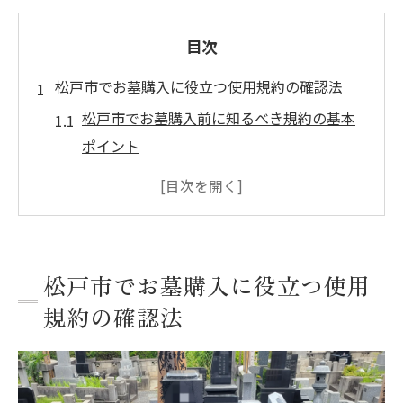
目次
松戸市でお墓購入に役立つ使用規約の確認法
松戸市でお墓購入前に知るべき規約の基本
ポイント
墓地使用規約を丁寧に読み解くための注意
点
松戸市のお墓購入に必要な書類と確認項目
まとめ
松戸市でお墓購入に役立つ使用
将来のトラブル防止に役立つ規約チェック
規約の確認法
リスト
使用規約の見落としがちな落とし穴とその
対策