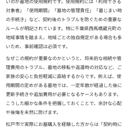
千葉県西馬橋蔵元町特有の規約の盲点に注
いのが墓地の使用規約です。使用規約には「利用できる
意
対象者」「使用期間」「墓地の管理責任」「墓じまい時
の手続き」など、契約後のトラブルを防ぐための重要な
契約解除や承継時に発生しやすいトラブル
ルールが明記されています。特に千葉県西馬橋蔵元町の
例
地域事情を踏まえ、地域ごとの独自規定がある場合も多
墓地使用規約の見逃しがちな条件と対応策
いため、事前確認は必須です。
家族で話し合いたい規約項目の要点まとめ
なぜこの規約が重要なのかというと、将来的な相続や管
安心の松戸市お墓購入を叶えるポイント解説
理費用のトラブル、墓地の移転や返還時の対応など、ご
松戸市でお墓購入時に押さえるべき安心ポ
家族の安心と負担軽減に直結するからです。例えば、使
イント
用期間の定めがある墓地では、一定年数が経過した後に
家族の将来を見据えた墓地選びの重要な基
更新手続きや追加費用が必要となるケースもあります。
準
こうした細かな条件を把握しておくことで、余計な心配
お墓購入後の維持費用や管理対応の実際
や後悔を未然に防げます。
万一の時に備えるための契約内容確認方法
松戸市で実際にお墓購入を経験した方からは「契約時に
信頼できる霊園選びのチェックポイント