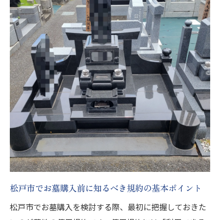
墓地選びで注意したい管理料や手続きの実際
松戸市でお墓購入時に確認すべき管理料の
仕組み
管理料の納付時期と手続きの流れを徹底解
説
お墓購入後の管理料未納時のリスクと解決
策
墓地選びで重要な管理費用の比較ポイント
手続きの簡素化に役立つ実践的なチェック
方法
千葉県西馬橋蔵元町の規約に潜む落とし穴とは
松戸市でお墓購入前に知るべき規約の基本ポイント
松戸市でお墓購入する際の規約上の注意事
項
松戸市でお墓購入を検討する際、最初に把握しておきた