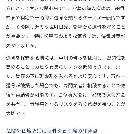
方にとって大きな関心事です。お墓の購入直後は、納骨
維持費節約のためのお墓管理ポイント紹介
式まで自宅で一時的に遺骨を預かるケースが一般的です
自分に合うお墓管理プラン選びの注意点
が、その際は湿度や直射日光、衝撃から遺骨を守ること
家族で話し合う管理費分担の実践例
が重要です。特に松戸市のような気候では、湿気対策が
無縁墓化を防ぐために今すべき対策
欠かせません。
松戸市でお墓購入後の無縁墓リスク回避法
遺骨を保管する際には、専用の骨壺を使用し、密閉性を
お墓放置による無縁墓化の流れと防止策
高めることでカビや異臭のリスクを低減できます。ま
親族間で無縁墓を防ぐための具体的な話し
た、骨壺の下に乾燥剤を入れるとより安心です。万が一
合い
遺骨が破損した場合でも、専門業者に相談することで修
墓じまいしない知恵を活かした管理術
復や再納骨が可能です。お墓購入後も、家族で保管方法
管理費滞納を防ぐお墓維持のポイント
を共有し、無縁墓となるリスクを防ぐ意識を持つことが
松戸市でお墓購入に悩む方への具体策
大切です。
松戸市でお墓購入時の選び方と注意点
仏間や仏壇そばに遺骨を置く際の注意点
管理費負担を考慮した最適なお墓選び