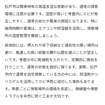
松戸市は関東特有の高温多湿な季節があり、遺骨の保管
点
環境に注意が必要です。湿度が高いと骨壺内にカビが発
遺骨管理の負担軽減に役立つ家族の連携法
生しやすく、遺骨の劣化や悪臭の原因となります。特に
無縁墓化を防ぐための家族内の合意形成
梅雨時期や夏場は、エアコンや除湿器を活用し、保管場
お墓放置や墓じまい悩み解決の相談ポイン
所の湿度管理を徹底しましょう。
ト
具体的には、押入れや床下収納など通気性の悪い場所は
避け、風通しの良い部屋の棚や仏間を選ぶことが望まし
いです。骨壺の中に乾燥剤を入れたり、定期的に換気を
行うことで、遺骨の状態を良好に保てます。実際、松戸
市内で遺骨を自宅保管している方の中には、除湿剤やシ
リカゲルを活用してカビ予防に成功した事例もありま
す。季節ごとに保管場所の環境を見直し、無縁墓や保管
トラブルを未然に防ぐ工夫が大切です。