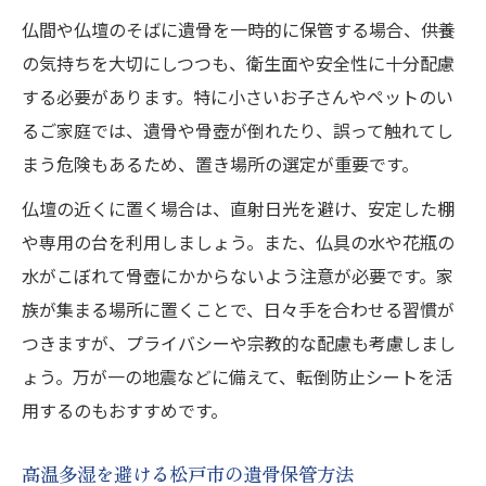
仏間や仏壇のそばに遺骨を一時的に保管する場合、供養
お墓購入後の維持・管理計画の立て方
の気持ちを大切にしつつも、衛生面や安全性に十分配慮
松戸市で安心できる遺骨保管の方法
する必要があります。特に小さいお子さんやペットのい
お墓放置を防ぐための家族相談の重要性
るご家庭では、遺骨や骨壺が倒れたり、誤って触れてし
お墓放置が招くリスクと法的対応を解説
まう危険もあるため、置き場所の選定が重要です。
松戸市でお墓購入後に放置するリスクとは
仏壇の近くに置く場合は、直射日光を避け、安定した棚
お墓放置時の法律上の責任と対策方法
や専用の台を利用しましょう。また、仏具の水や花瓶の
無縁墓化を防ぐための法的なポイント解説
水がこぼれて骨壺にかからないよう注意が必要です。家
お墓放置による家族間トラブルへの備え方
族が集まる場所に置くことで、日々手を合わせる習慣が
管理費未払いが招くリスクと法的対応策
つきますが、プライバシーや宗教的な配慮も考慮しまし
遺骨管理や費用負担を家族で話し合う重要性
ょう。万が一の地震などに備えて、転倒防止シートを活
用するのもおすすめです。
松戸市でお墓購入前に家族で考えるべきこ
と
高温多湿を避ける松戸市の遺骨保管方法
管理費や遺骨保管の分担方法を話し合う利