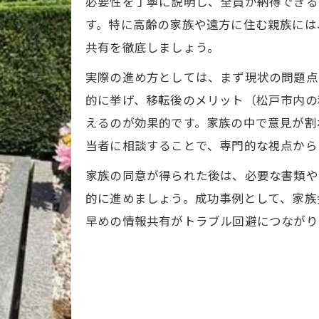
お墓の移動や墓じまいの正しい順序
必要性を丁寧に説明し、全員が納得できる
す。特に高齢の家族や遠方に住む親族には
松戸市でお墓購入と墓じまいの正しい段取り
共有を徹底しましょう。
お墓移転時の遺骨取り出しと供養の流れ
実際の進め方としては、まず現状の問題点
墓じまい後のお墓移動手順を分かりやすく解説
的に挙げ、移転後のメリット（松戸市内の
松戸市での改葬手順と注意点を押さえる方法
えるのが効果的です。家族の中で意見が割
お墓を移すときの手続き順序とポイント
当者に相談することで、専門的な視点から
移転費用とお布施の内訳を詳しく紹介
家族の同意が得られた後は、必要な書類や
松戸市でお墓購入時の主な費用項目を解説
的に進めましょう。成功事例として、家族
お墓移転に必要なお布施の内容と目安
早めの情報共有がトラブル回避につながり
費用内訳を把握して安心移転を実現する方法
松戸市でお墓購入にかかる諸費用の特徴
お墓移動とお布施で見落としがちな費用とは