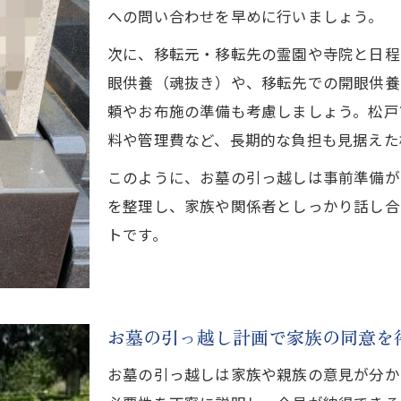
費用も安心のお墓移転マニュアル
への問い合わせを早めに行いましょう。
松戸市でのお墓購入と移転費用の内訳とは
次に、移転元・移転先の霊園や寺院と日程
お墓移転時に発生する主なお布施の種類
眼供養（魂抜き）や、移転先での開眼供養
頼やお布施の準備も考慮しましょう。松戸
安心して進めるお墓移転費用管理の方法
料や管理費など、長期的な負担も見据えた
費用トラブルを防ぐ松戸市でのお墓購入術
お墓移転費用の見積もり比較で失敗防止
このように、お墓の引っ越しは事前準備が
を整理し、家族や関係者としっかり話し合
引越しに必要な手続きと注意点まとめ
トです。
松戸市でお墓購入時の必要書類と申請方法
お墓移動に必要な改葬許可申請の流れ解説
家族との相談で注意したいポイント紹介
お墓の引っ越し計画で家族の同意を
松戸市でお墓購入する際の役所対応のコツ
お墓の移動や墓じまい手続きのスケジュール管理
お墓の引っ越しは家族や親族の意見が分か