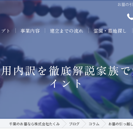
お墓の
セプト
事業内容
建立までの流れ
霊園・墓地探し
費用内訳を徹底解説家族で
イント
千葉のお墓なら株式会社たくみ
ブログ
コラム
お墓の引っ越