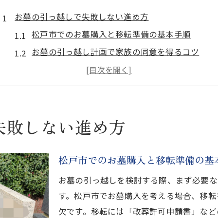
お墓の引っ越しで失敗しない進め方
松戸市でのお墓購入と移転準備の基本手順
お墓の引っ越し計画で家族の同意を得るコツ
お墓移転時に発生しやすいトラブル回避策
松戸市でお墓購入する際の見積もり比較法
お墓移動や墓じまい時の業者選びのポイント
失敗しない進め方
松戸市でお墓購入する時の流れ解説
松戸市でお墓購入するための具体的な流れ
お墓移転費用やお布施を事前に把握する方法
松戸市でのお墓購入と移転準備の基
墓じまいから新墓選びまでのスムーズな進行
お墓の引っ越しを検討する際、まず必要な
お墓の引っ越しセンター利用のメリット解説
す。松戸市でお墓購入を考える場合、移転
松戸市でお墓購入時の費用相場の理解ポイント
欠です。移転には「改葬許可申請書」など