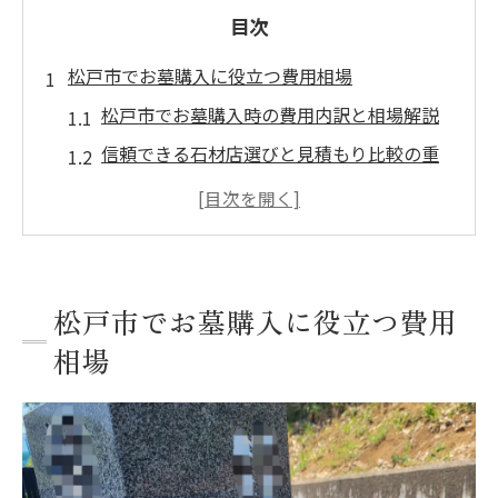
目次
松戸市でお墓購入に役立つ費用相場
松戸市でお墓購入時の費用内訳と相場解説
信頼できる石材店選びと見積もり比較の重
要性
八柱霊園利用時の納骨費用と注意点まとめ
将来の管理費まで考えた予算計画の立て方
お墓購入で知っておきたい追加費用の実態
松戸市でお墓購入に役立つ費用
松戸市の墓石選びで後悔しないためのポイ
相場
ント
墓石建立を考えるなら知っておきたい流れ
松戸市でお墓購入から建立までの基本手順
墓石建立前に必要な書類と手続きの流れ