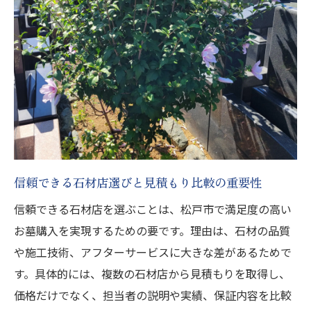
松戸市でお墓購入する際の契約ポイント解
説
石材店との価格交渉で意識したいコツ
八柱霊園納骨費用の比較ポイントまとめ
墓石の種類や素材選びの基礎知識
購入後のメンテナンス体制も重視しよう
松戸市で安心できる墓石購入を実現する方
法
信頼できる石材店選びと見積もり比較の重要性
生前に墓を建てる場合のメリットと準備
信頼できる石材店を選ぶことは、松戸市で満足度の高い
松戸市で生前にお墓購入する利点と注意点
お墓購入を実現するための要です。理由は、石材の品質
家族の負担軽減につながる準備方法とは
や施工技術、アフターサービスに大きな差があるためで
す。具体的には、複数の石材店から見積もりを取得し、
石材店と事前相談する際の具体的ポイント
価格だけでなく、担当者の説明や実績、保証内容を比較
八柱霊園納骨堂など生前契約の流れ