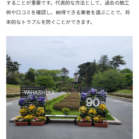
することが重要です。代表的な方法として、過去の施工
生前購入で予算を最適化するための工夫
例や口コミを確認し、納得できる業者を選ぶことで、将
希望に合った墓石選びで安心の終活を
来的なトラブルを防ぐことができます。
八柱霊園納骨費用の基礎知識と比較方法
八柱霊園での納骨費用と見積もりの見方
納骨堂利用と墓石購入の費用差を比較
松戸市の石材店ごとのサービス比較ポイン
ト
納骨費用の内訳や支払い時の注意事項
将来を見据えた費用計画の立て方とは
八柱霊園を利用した場合のメリット解説
松戸市で後悔しないお墓建立の秘訣
松戸市でお墓購入を成功させる事前準備術
石材店選びで押さえるべき信頼性の判断軸