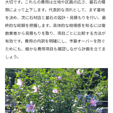
大切です。これらの費用は立地や区画の広さ、墓石の種
将来的なリフォームやアフターサービスの
類によって上下します。代表的な流れとして、まず墓地
重要性
を決め、次に石材店と墓石の設計・見積もりを行い、最
お墓購入でトラブルを防ぐための具体策
終的な総額を把握します。具体的な相場感を知るには複
納得できる松戸市でのお墓選びの極意
数業者から見積もりを取り、項目ごとに比較する方法が
松戸市でお墓購入時の石材店比較と選び方
有効です。費用の内訳を明確にし、予算オーバーを防ぐ
ためにも、細かな費用項目も確認しながら計画を立てま
口コミや施工例から学ぶ信頼できる選択基
しょう。
準
八柱霊園や納骨堂の利用メリットとは
管理費や将来の費用負担まで見据えた判断
家族と相談しながら後悔しない墓選びを実
現
見学や資料請求で情報収集を徹底する方法
松戸市における墓石購入のポイント解説