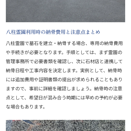
八柱霊園や納骨堂との違いを理解すること
見積もり比較で費用の妥当性を見極める方
法
八柱霊園利用時の納骨費用と注意点まとめ
将来的なメンテナンス体制の確認ポイント
八柱霊園で墓石を建立・納骨する場合、専用の納骨費用
家族の希望を叶える墓石選びの最終ガイド
や手続きが必要となります。手順としては、まず霊園の
管理事務所で必要書類を確認し、次に石材店と連携して
納骨日程や工事内容を決定します。実例として、納骨時
には追加費用や証明書類の提出が求められることもあり
ますので、事前に詳細を確認しましょう。納骨時の注意
点として、希望日が混み合う時期には早めの予約が必要
な場合もあります。