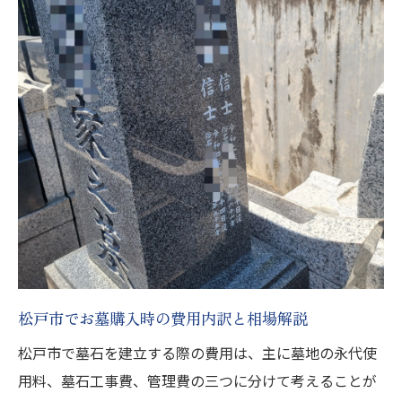
石材店との打ち合わせで重視すべき事項
八柱霊園納骨や納骨堂利用時の流れと留意
点
見積もり取得から最終完成までの段取り
松戸市でスムーズにお墓を建てる準備方法
自分や家族の墓を用意する際の注意点
松戸市でお墓購入時に気をつけるべき法的
ポイント
家族の意向を反映した墓石デザイン選びの
コツ
松戸市でお墓購入時の費用内訳と相場解説
石材店との契約時に確認したい細かな条件
松戸市で墓石を建立する際の費用は、主に墓地の永代使
八柱霊園などで注意すべき納骨の手続き事
用料、墓石工事費、管理費の三つに分けて考えることが
項