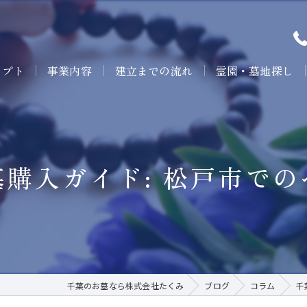
セプト
事業内容
建立までの流れ
霊園・墓地探し
購入ガイド: 松戸市で
千葉のお墓なら株式会社たくみ
ブログ
コラム
千