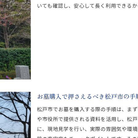
いても確認し、安心して長く利用できるか
松戸市でのお墓購入費用ガイド
松戸市のお墓購入費用を知る
お墓購入の費用感を松戸市で確認
松戸市での予算に合ったお墓選び
松戸市のお墓購入に必要な費用は
松戸市での賢い費用設定方法
お墓購入費用は松戸市でいくら？
安心のお墓選び、松戸市のポイント
お墓購入で押さえるべき松戸市の手
松戸市で安心できるお墓選びのコツ
松戸市の信頼できるお墓選び方法
松戸市でお墓を購入する際の手順は、まず
松戸市で後悔しないお墓の選び方
や市役所で提供される資料を活用し、松戸
に、現地見学を行い、実際の雰囲気や環境
安心して選ぶ松戸市のお墓