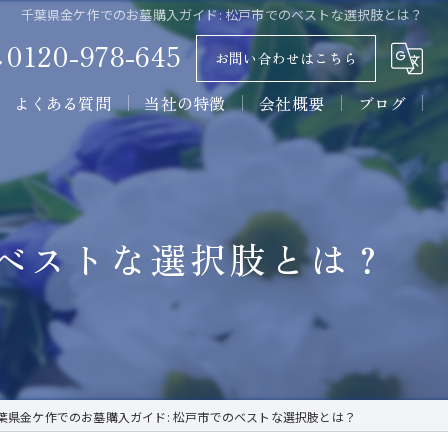
千葉県金ケ作でのお墓購入ガイド: 松戸市でのベストな選択肢とは？
0120-978-645
お問い合わせはこちら
よくある質問
当社の特徴
会社概要
ブログ
墓石
コラム
石材
のベストな選択肢とは？
墓所
施工
販売
葉県金ケ作でのお墓購入ガイド: 松戸市でのベストな選択肢とは？