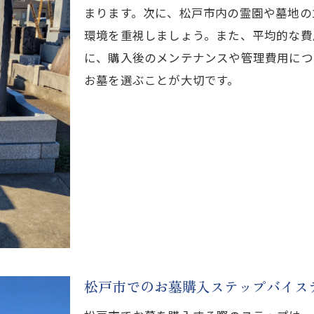
まります。次に、松戸市内の霊園や墓地の
松戸市で静かな環境の中でお墓を選ぶ
環境を重視しましょう。また、平均的な費
自然を感じる松戸市でのお墓選び方
に、購入後のメンテナンスや管理費用につ
松戸市の自然を楽しむお墓選び指南
お墓を選ぶことが大切です。
松戸市でのアフターサポート付きお墓探し
アフターサポートが充実したお墓選び
松戸市で安心のサポート付きお墓探し
アフターサポートのある松戸市のお墓
お墓購入後も安心のサポートを松戸市で
松戸市でのサポート付きお墓の特徴
アフターケアがしっかりした松戸市のお墓
千葉県でのお墓購入を成功させる秘訣
松戸市でのお墓購入ステップバイス
千葉県での成功するお墓購入の秘訣