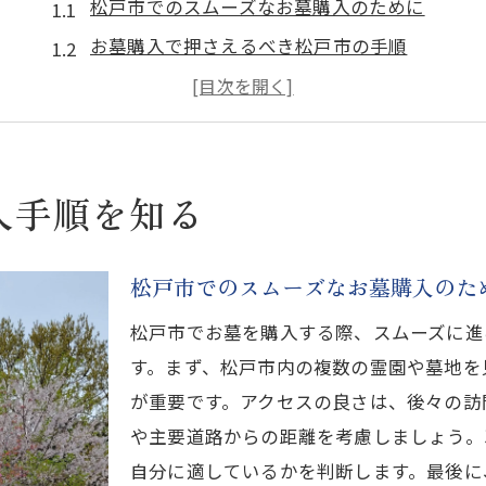
松戸市でのスムーズなお墓購入のために
お墓購入で押さえるべき松戸市の手順
初めての方へ松戸市でのお墓購入ガイド
松戸市でのお墓購入ステップバイステップ
松戸市でのお墓購入に役立つ情報
入手順を知る
お墓購入の基本を松戸市で学ぶ
千葉県金ケ作で理想のお墓を選ぶ方法
金ケ作で理想のお墓を見つけるには
松戸市でのスムーズなお墓購入のた
あなたに合ったお墓選びのポイント
松戸市でお墓を購入する際、スムーズに進
金ケ作で考える理想の墓地環境
す。まず、松戸市内の複数の霊園や墓地を
金ケ作での納得のいくお墓選び
が重要です。アクセスの良さは、後々の訪
理想のお墓を金ケ作で選ぶヒント
や主要道路からの距離を考慮しましょう。
自分に適しているかを判断します。最後に
金ケ作で後悔しないお墓選び