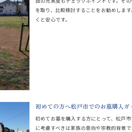
設の充実度もチェックポイントです。その
松戸市での失敗しないお墓選び
を取り、比較検討することをお勧めします
選ぶべき松戸市のお墓の特徴
くと安心です。
松戸市での永代供養お墓の選び方
松戸市で永代供養を選ぶポイント
永代供養のお墓を松戸市で探す
松戸市での永代供養お墓選びガイド
安心の永代供養を松戸市で見つける
松戸市での永代供養の魅力とは
永代供養の選択肢を松戸市で考える
自然豊かな松戸市で最適なお墓選び
初めての方へ松戸市でのお墓購入ガ
自然豊かな松戸市での癒しのお墓選び
初めてお墓を購入する方にとって、松戸市
松戸市の自然を感じるお墓選びの魅力
に考慮すべきは家族の意向や宗教的背景で
自然環境に優れた松戸市のお墓特集