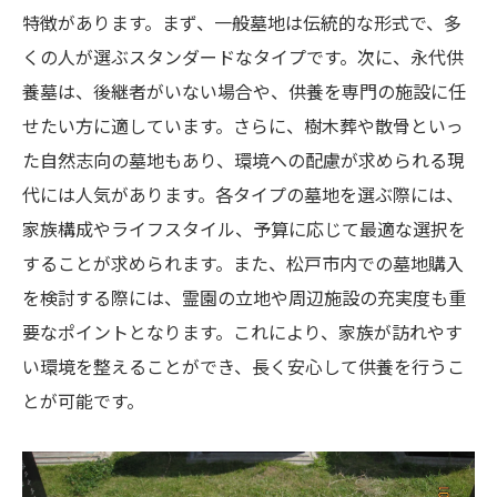
松戸市内の霊園が持つ独自の特性
特徴があります。まず、一般墓地は伝統的な形式で、多
地域コミュニティとの関係を築く
くの人が選ぶスタンダードなタイプです。次に、永代供
養墓は、後継者がいない場合や、供養を専門の施設に任
地元情報を活用した松戸市での安心なお墓購入
せたい方に適しています。さらに、樹木葬や散骨といっ
ガイド
た自然志向の墓地もあり、環境への配慮が求められる現
地元住民の声を活かした選び方
代には人気があります。各タイプの墓地を選ぶ際には、
地域特有の霊園情報を把握する
家族構成やライフスタイル、予算に応じて最適な選択を
安心して選べる地元の霊園紹介
することが求められます。また、松戸市内での墓地購入
実際の体験談から学ぶお墓選び
を検討する際には、霊園の立地や周辺施設の充実度も重
コミュニティ活動を通じた選択肢の拡大
要なポイントとなります。これにより、家族が訪れやす
地域の祭事とお墓選びの関係性
い環境を整えることができ、長く安心して供養を行うこ
とが可能です。