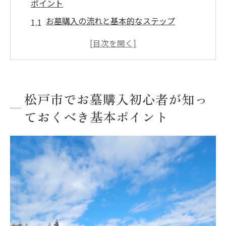
ポイント
お墓購入の流れと基本的なステップ
松戸市内の墓地の種類と特徴
お墓の選び方と注意点
初めての霊園訪問で確認すべきこと
松戸市のお墓に関する法律と手続き
松戸市でお墓購入初心者が知っ
お墓購入時のトラブルを避けるためのポイ
ておくべき基本ポイント
ント
理想の松戸市お墓購入を成功させるためのステ
ップ
理想の墓地を見つけるための情報収集方法
予算内で理想のお墓を見つけるコツ
家族の希望を反映したお墓選び