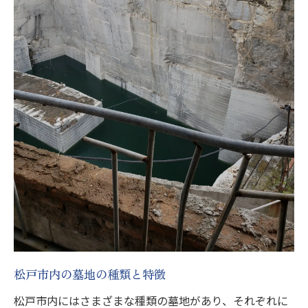
アクセス重視派必見！松戸市で選ぶべきお墓購
入のポイント
公共交通機関で行ける霊園の選び方
自家用車でのアクセスを考慮した選択
霊園近隣の地域情報を活用する
訪問頻度を考慮した立地選び
アクセスの良さがもたらすメリット
霊園訪問時の交通手段の選び方
松戸市のお墓購入における環境と立地の選び方
自然環境がもたらすお墓の魅力
都市と自然が調和する理想の墓地
立地選びでの重要なポイント
松戸市内の墓地の種類と特徴
周辺施設と環境がもたらす利便性
松戸市内にはさまざまな種類の墓地があり、それぞれに