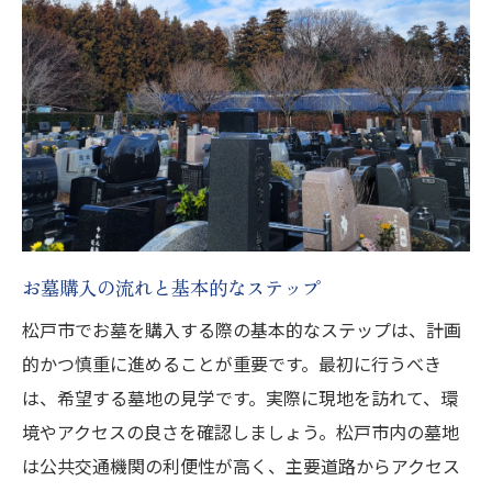
松戸市内の霊園の特徴を理解する
現地見学で確認するべき点
お墓購入後の手続きと管理
松戸市での新規お墓購入時に失敗しないための
チェックリスト
契約前に確認すべき書類と条件
霊園選びで考慮すべき環境要素
費用の内訳と予算計画の立て方
お墓購入の流れと基本的なステップ
霊園スタッフとのコミュニケーション方法
松戸市でお墓を購入する際の基本的なステップは、計画
契約後のサポート体制を確認する
的かつ慎重に進めることが重要です。最初に行うべき
お墓購入に関するトラブル事例と対応策
は、希望する墓地の見学です。実際に現地を訪れて、環
現地見学で実感する松戸市のお墓購入の魅力
境やアクセスの良さを確認しましょう。松戸市内の墓地
実際に訪れて感じる霊園の雰囲気
は公共交通機関の利便性が高く、主要道路からアクセス