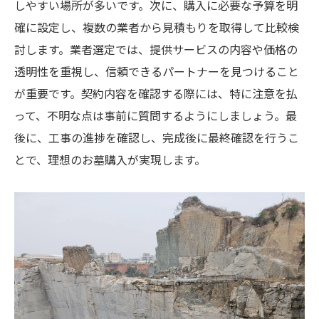
しやすい場所が多いです。次に、購入に必要な予算を明
地元霊園の豊富な選択肢とその魅力
確に設定し、複数の業者から見積もりを取得して比較検
地域に根ざしたお墓の選び方
討します。業者選定では、提供サービスの内容や価格の
訪問時に体験する松戸市の自然環境
透明性を重視し、信頼できるパートナーを見つけること
霊園内の施設とサービスの確認
が重要です。契約内容を確認する際には、特に注意を払
現地での相談がもたらす安心感
って、不明な点は事前に質問するようにしましょう。最
松戸市でお墓購入する際の予算設定と最適な選
後に、工事の進捗を確認し、完成後に最終確認を行うこ
択肢
とで、理想のお墓購入が実現します。
お墓購入にかかる費用の内訳
予算に合わせたお墓の選び方
長期的な維持費用を考慮した計画
松戸市内のリーズナブルな霊園選び
割安で質の高い墓地を見つける方法
家族の負担を減らすための資金計画