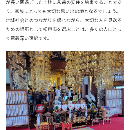
松戸市での理想のお墓の価格帯
が長い間過ごした土地に永遠の安住を約束することであ
り、家族にとっても大切な思い出の地となるでしょう。
松戸市での予算に合ったお墓の選び方
地域社会とのつながりを感じながら、大切な人を見送る
松戸市での墓地購入時の価格交渉テクニッ
ための場所として松戸市を選ぶことは、多くの人にとっ
ク
て意義深い選択です。
松戸市でのコストパフォーマンスの良いお
墓選び
価格と品質を考慮した松戸市での墓石選び
松戸市でのお墓購入における価格の透明性
松戸市でお墓を購入する際に知っておくべき周
辺環境の重要性
松戸市のお墓周辺環境のチェックポイント
松戸市での墓地周辺の自然環境の評価
地域の文化と松戸市でのお墓購入
松戸市での墓地購入における治安と安全性