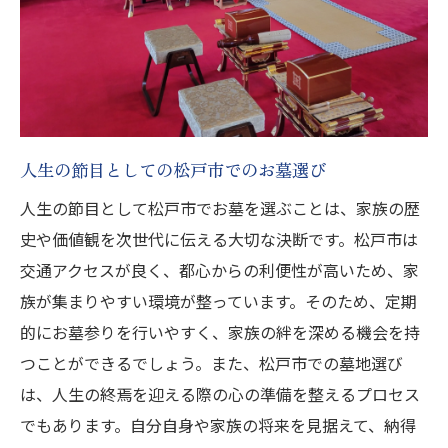
松戸市の地域特性を活かしたお墓選び
周辺施設と松戸市でのお墓購入の利便性
松戸市のお墓購入で後悔しないための計画的な
選び方
人生の節目としての松戸市でのお墓選び
松戸市でのお墓選びの計画的なアプローチ
松戸市での後悔しないお墓購入のステップ
人生の節目として松戸市でお墓を選ぶことは、家族の歴
史や価値観を次世代に伝える大切な決断です。松戸市は
松戸市での購入前に確認すべき事項
交通アクセスが良く、都心からの利便性が高いため、家
松戸市での理想のお墓購入の計画立案
族が集まりやすい環境が整っています。そのため、定期
松戸市でのお墓選びにおける家族との協議
的にお墓参りを行いやすく、家族の絆を深める機会を持
徹底的なリサーチで松戸市でのお墓購入を
つことができるでしょう。また、松戸市での墓地選び
成功させる
は、人生の終焉を迎える際の心の準備を整えるプロセス
提供されるサービス内容を知って松戸市でのお
でもあります。自分自身や家族の将来を見据えて、納得
墓購入を成功させる