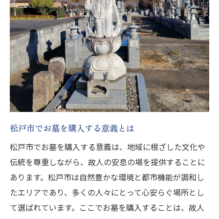
訪問しやすい松戸市のお墓の条件
松戸市の交通環境とお墓へのアクセス
松戸市での理想のお墓購入墓石の種類とデザイ
ンの選び方
松戸市で選ぶ墓石の種類と特徴
松戸市での墓石デザインのトレンド
墓石の種類と松戸市での選び方のポイント
松戸市での墓石選びにおけるデザインの重
松戸市でお墓を購入する意義とは
要性
松戸市でお墓を購入する意義は、地域に根ざした文化や
松戸市での墓石のカスタマイズオプション
伝統を尊重しながら、故人の安息の場を提供することに
松戸市での理想の墓石デザインの実現方法
あります。松戸市は自然豊かな環境と都市機能が調和し
価格の比較と松戸市での最適なお墓購入のポイ
たエリアであり、多くの人々にとって心安らぐ場所とし
ント
て選ばれています。ここでお墓を購入することは、故人