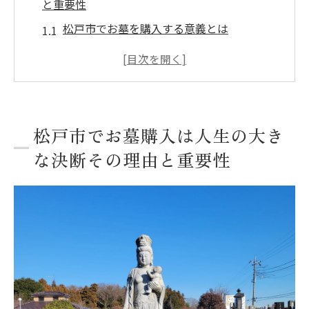
と重要性
松戸市でお墓を購入する意義とは
人生の節目としての松戸市でのお墓選び
松戸市での理想のお墓の購入理由
松戸市での決断が後の人生に与える影響
松戸市でのお墓購入が未来に残すもの
松戸市でお墓購入は人生の大き
松戸市でお墓を購入する際の心の準備
な決断その理由と重要性
お墓購入時に考慮すべき松戸市の立地条件とア
クセスの良さ
松戸市の魅力あるお墓の立地条件
アクセスしやすい松戸市のお墓選び
松戸市での墓地選びと交通の利便性
松戸市内の理想的な墓地の要件