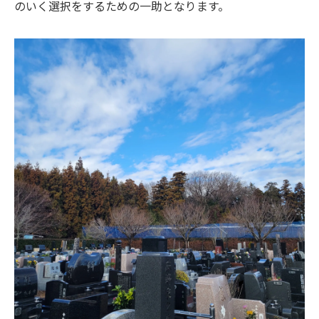
のいく選択をするための一助となります。
松戸市での墓地サービスの種類と内容
松戸市で選べるアフターケアサービス
松戸市でのお墓購入時に知っておきたい追
加サービス
松戸市での墓地サービスの選び方
提供サービスから見る松戸市での墓石選び
松戸市でのサービスを活用したお墓選び
大切な人を安らかに弔うための松戸市での理想
のお墓購入ガイド
松戸市での理想のお墓探しの始め方
大切な人のための松戸市での心温まるお墓
選び
松戸市での供養に適した墓地の選び方