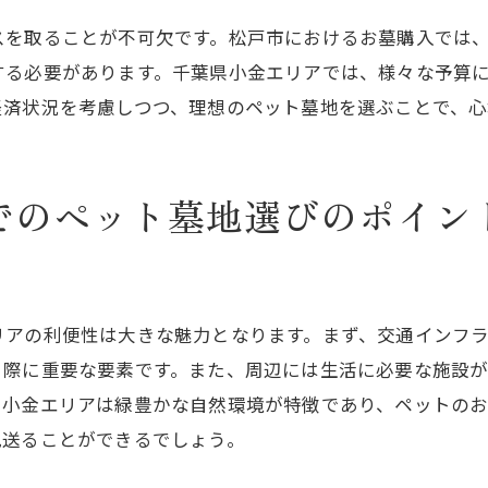
未来を見据えた選択肢
スを取ることが不可欠です。松戸市におけるお墓購入では
する必要があります。千葉県小金エリアでは、様々な予算
家族全員が納得する決定
経済状況を考慮しつつ、理想のペット墓地を選ぶことで、心
温かみのあるサービス内容
千葉県小金エリアで最適なお墓購入までのステップ
初めての購入ガイドライン
でのペット墓地選びのポイン
見学の際のポイント
契約前に知っておくべきこと
地元の業者とのコミュニケーション
リアの利便性は大きな魅力となります。まず、交通インフ
購入後の手続き流れ
う際に重要な要素です。また、周辺には生活に必要な施設
継続的なアフターサービス
、小金エリアは緑豊かな自然環境が特徴であり、ペットの
松戸市ペット墓地購入でサービス内容を徹底解説
見送ることができるでしょう。
提供されるメモリアルプラン