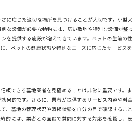
ペットとの思い出を大切に松戸市でのお墓購入ガイド
思い出を形にする墓石選び
きさに応じた適切な場所を見つけることが大切です。小型
特別な設備が必要な動物には、広い敷地や特別な設備が整
メモリアルサービスの活用法
ョンを提供する施設が増えてきています。ペットの生前の
ペット友好墓地のメリット
らに、ペットの健康状態や特別なニーズに応じたサービス
お墓参りをしやすい立地とは
長期的なケアを考慮した選び方
ペットのための追悼イベント
千葉県小金で心穏やかに見送るためのペット墓地選び
、信頼できる墓地業者を見極めることは非常に重要です。
心の準備を整える場所を選ぶ
が効果的です。さらに、業者が提供するサービス内容や料
自然豊かな安らぎの空間
れて、墓地の管理状況や清掃状態を自分の目で確認するこ
宗教的・文化的背景の考慮
最終的には、業者との面談で質問に対する対応を確認し、
静かで落ち着いた環境を探す