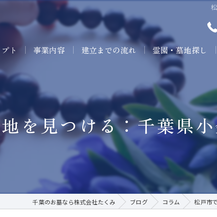
セプト
事業内容
建立までの流れ
霊園・墓地探し
墓地を見つける：千葉県小
千葉のお墓なら株式会社たくみ
ブログ
コラム
松戸市