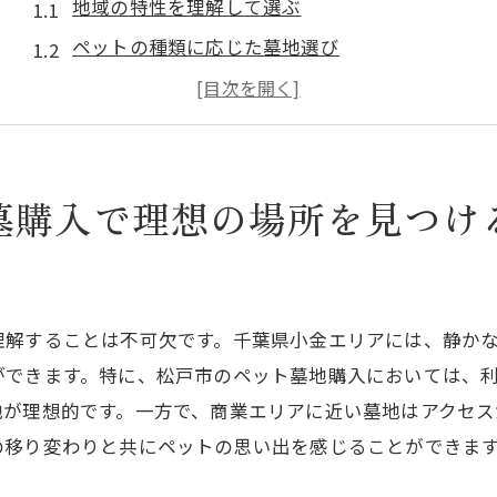
地域の特性を理解して選ぶ
ペットの種類に応じた墓地選び
信頼できる墓地業者の見極め方
お墓の種類と特徴を知ろう
将来を見据えた墓地の選び方
墓購入で理想の場所を見つけ
費用と予算のバランスを取る
千葉県小金エリアでのペット墓地選びのポイント
小金エリアのペット墓地の利便性
土地の特性を活かした選び方
理解することは不可欠です。千葉県小金エリアには、静か
周辺環境が与える影響
ができます。特に、松戸市のペット墓地購入においては、
アクセスの良さを考慮する
地が理想的です。一方で、商業エリアに近い墓地はアクセス
の移り変わりと共にペットの思い出を感じることができま
管理の行き届いた墓地を選ぼう
地域の評判を参考にする