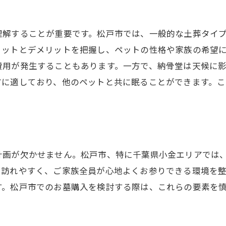
家族全員が参加できる供養方法
多様な思いに応える選択肢
理解することが重要です。松戸市では、一般的な土葬タイ
松戸市のペット墓地で後悔しないお墓購入の秘訣
リットとデメリットを把握し、ペットの性格や家族の希望
事前調査の重要性
費用が発生することもあります。一方で、納骨堂は天候に
契約内容の確認ポイント
方に適しており、他のペットと共に眠ることができます。
将来的なサポート体制を確認
お墓の維持管理の確認方法
口コミやレビューの活用
購入後の安心を得る方法
計画が欠かせません。松戸市、特に千葉県小金エリアでは
ペットを安らかに弔う松戸市の理想の墓地探し
も訪れやすく、ご家族全員が心地よくお参りできる環境を
す。松戸市でのお墓購入を検討する際は、これらの要素を
ペットの性格に合った墓地選び
訪れやすい立地条件
ペット専用区画の特徴