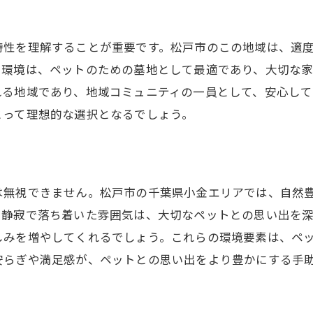
墓地管理の詳細をチェック
ペット葬儀サービスの選択肢
特性を理解することが重要です。松戸市のこの地域は、適
特別な供養セレモニーの紹介
た環境は、ペットのための墓地として最適であり、大切な
安全・安心の環境づくり
れる地域であり、地域コミュニティの一員として、安心して
ペット霊園の最新トレンド
とって理想的な選択となるでしょう。
は無視できません。松戸市の千葉県小金エリアでは、自然
、静寂で落ち着いた雰囲気は、大切なペットとの思い出を
しみを増やしてくれるでしょう。これらの環境要素は、ペ
安らぎや満足感が、ペットとの思い出をより豊かにする手