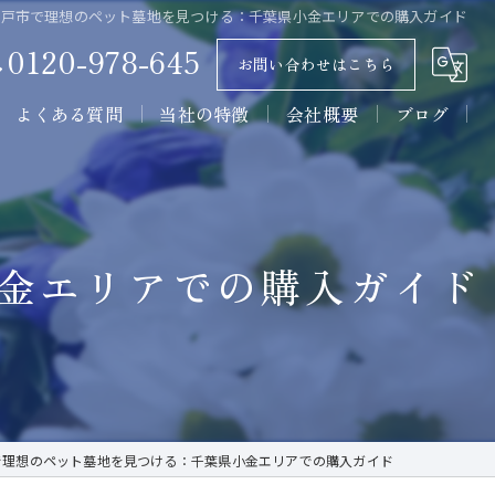
松戸市で理想のペット墓地を見つける：千葉県小金エリアでの購入ガイド
0120-978-645
お問い合わせはこちら
よくある質問
当社の特徴
会社概要
ブログ
墓石
コラム
石材
金エリアでの購入ガイド
墓所
施工
販売
で理想のペット墓地を見つける：千葉県小金エリアでの購入ガイド