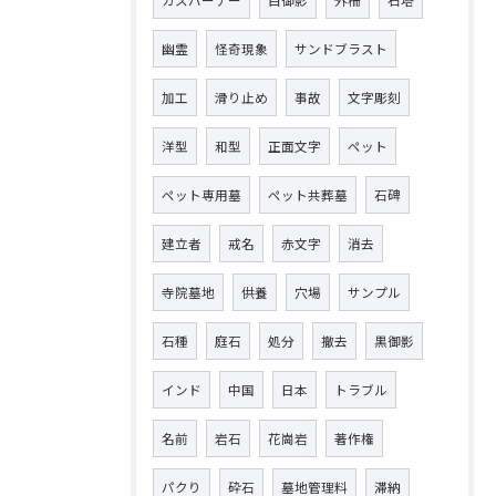
ガスバーナー
白御影
外柵
石塔
幽霊
怪奇現象
サンドブラスト
加工
滑り止め
事故
文字彫刻
洋型
和型
正面文字
ペット
ペット専用墓
ペット共葬墓
石碑
建立者
戒名
赤文字
消去
寺院墓地
供養
穴場
サンプル
石種
庭石
処分
撤去
黒御影
インド
中国
日本
トラブル
名前
岩石
花崗岩
著作権
パクり
砕石
墓地管理料
滞納