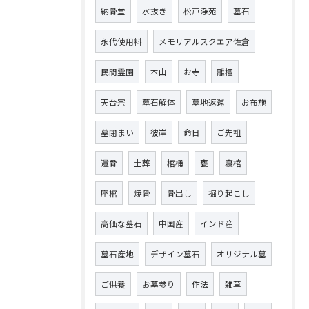
納骨堂
水抜き
松戸浄苑
墓石
永代使用料
メモリアルスクエア佐倉
民間霊園
本山
お寺
離檀
天台宗
墓石解体
墓地返還
お布施
墓閉まい
彼岸
命日
ご先祖
遺骨
土葬
棺桶
甕
寝棺
座棺
焼骨
骨出し
掘り起こし
高価な墓石
中国産
インド産
墓石産地
デザイン墓石
オリジナル墓
ご供養
お墓参り
作法
雑草