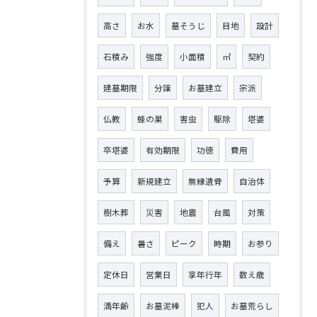
高さ
お水
墓そうじ
目地
設計
石積み
強度
小面積
㎡
契約
建墓期限
分譲
お墓建立
宗派
仏教
蜂の巣
害虫
駆除
塔婆
卒塔婆
有効期限
功徳
費用
予算
新規建立
無縁遺骨
自治体
樹木葬
災害
地震
台風
対策
備え
暑さ
ピーク
時期
お参り
定休日
営業日
享年行年
数え歳
満年齢
お墓泥棒
犯人
お墓荒らし