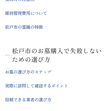
契約内容の再確認
維持管理費用について
購入後のサポート体制
将来のトラブルを避けるために
松戸市の霊園の特徴
購入後のフォローアップ
松戸市での理想の墓地を見つけるための方法
松戸市のお墓購入で失敗しない
インターネットでの情報収集
ための選び方
現地見学の重要性
第三者の意見を参考にする
お墓の選び方のステップ
比較サイトの活用方法
専門業者の利用
実際に訪問して確認するポイント
最新の霊園情報をチェックする
信頼できる業者の選び方
松戸市でお墓購入を検討する際の重要な要素
立地と交通アクセス