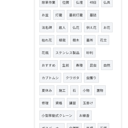
除草作業
位牌
仏壇
49日
仏具
お盆
灯籠
墓前灯籠
墓誌
法名碑
故人
仏花
供え花
お花
枯れ花
植栽
樹木
墓所
花立
花瓶
ステンレス製品
砂利
おすすめ
生前
寿陵
昆虫
自然
カブトムシ
クワガタ
虫獲り
夏休み
施工
石
小物
置物
修理
資格
講習
玉掛け
小型移動式クレーン
お線香