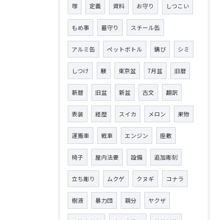
塚
定義
資料
お守り
しつこい
もめ事
墓守り
スチール缶
アルミ缶
ペットボトル
錆び
シミ
しつけ
躾
東京盆
7月盆
旧暦
新暦
旧盆
新盆
古文
翻訳
表装
経歴
スイカ
メロン
果物
運搬車
戦車
エンジン
座敷
椅子
屋内法要
設備
追加彫刻
立ち彫り
ムクゲ
クヌギ
コナラ
樹液
暴力団
親分
ヤクザ