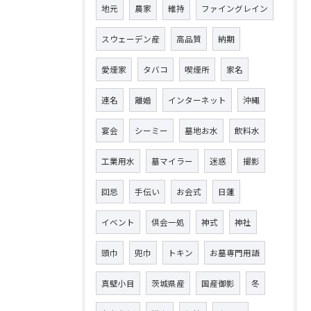
地元
農家
維持
ファイングレイン
スウェーデン産
高品質
納期
愛煙家
タバコ
喫煙所
家名
連名
離婚
インターネット
沖縄
宴会
シーミー
墓地お水
飲料水
工業用水
墓マイラー
迷惑
撮影
回忌
手伝い
お会式
日蓮
イベント
倶会一処
神式
神社
頭巾
兜巾
トキン
お墓専門用語
真壁小目
茨城県産
国産御影
冬