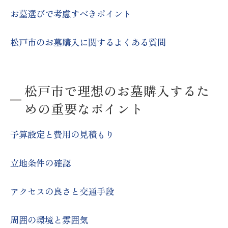
家族にとっての利便性
お墓選びで考慮すべきポイント
松戸市でお墓購入前に知っておくべき基本知識
松戸市のお墓購入に関するよくある質問
お墓の種類と特徴
墓地の法律と規制
購入前の事前調査の重要性
松戸市で理想のお墓購入するた
契約時の注意点
めの重要なポイント
維持管理費用について
松戸市の霊園の特徴
予算設定と費用の見積もり
松戸市のお墓購入で失敗しないための選び方
立地条件の確認
お墓の選び方のステップ
実際に訪問して確認するポイント
アクセスの良さと交通手段
信頼できる業者の選び方
周囲の環境と雰囲気
口コミと評判の確認方法