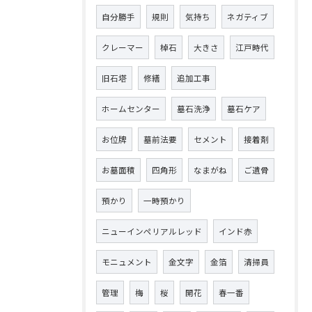
自分勝手
規則
気持ち
ネガティブ
クレーマー
棹石
大きさ
江戸時代
旧石塔
修繕
追加工事
ホームセンター
墓石洗浄
墓石ケア
お位牌
墓前法要
セメント
接着剤
お墓面積
四角形
なまがね
ご遺骨
預かり
一時預かり
ニューインペリアルレッド
インド赤
モニュメント
金文字
金箔
清掃員
管理
梅
桜
開花
春一番