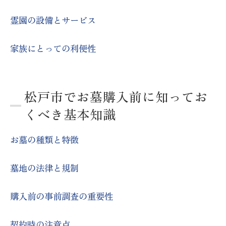
家族の意見を取り入れる
霊園の設備とサービス
事前に確認すべき書類
松戸市でお墓購入を成功させるための秘訣
家族にとっての利便性
早めの準備と計画
専門家のアドバイスを活用する
松戸市でお墓購入前に知ってお
無料相談会やセミナーの活用
くべき基本知識
トラブルを避けるためのチェックポイント
複数の霊園を比較検討する
お墓の種類と特徴
家族での話し合いの重要性
墓地の法律と規制
松戸市のお墓購入で後悔しないためのアドバイ
ス
購入前の事前調査の重要性
失敗しがちなポイントと対策
お墓購入後のメンテナンス方法
契約時の注意点