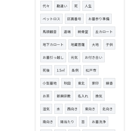
代々
勘違い
死
人生
ペットロス
区画番号
お墓参り準備
馬頭観音
道端
納骨室
丘カロート
地下カロート
地蔵菩薩
大地
子供
お墓引っ越し
元気
お付き合い
死後
1.5㎡
条例
松戸市
小型墓地
秋田
東北
家印
線香
お茶
新興宗教
名入れ
換気
湿気
水
西向き
東向き
北向き
南向き
陽当たり
苔
お墓洗浄