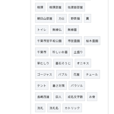
相撲
相撲部屋
佐渡嶽部屋
朝日山部屋
力士
野良猫
糞
トイレ
無縁仏
無縁墓
千葉市営平和公園
市営霊園
桜木霊園
千葉市
珍しいお墓
土盛り
草むしり
墓石そうじ
オニキス
ゴージャス
バブル
花屋
チュール
テント
暑さ対策
パラソル
長嶋茂雄
巨人
戒名文字数
お骨
洗礼
洗礼名
カトリック