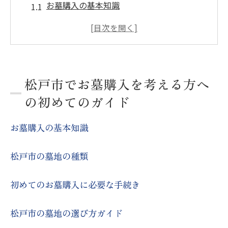
お墓購入の基本知識
松戸市の墓地の種類
初めてのお墓購入に必要な手続き
松戸市の墓地の選び方ガイド
お墓選びで考慮すべきポイント
松戸市でお墓購入を考える方へ
松戸市のお墓購入に関するよくある質問
の初めてのガイド
松戸市で理想のお墓購入するための重要なポイ
お墓購入の基本知識
ント
予算設定と費用の見積もり
松戸市の墓地の種類
立地条件の確認
アクセスの良さと交通手段
初めてのお墓購入に必要な手続き
周囲の環境と雰囲気
松戸市の墓地の選び方ガイド
霊園の設備とサービス