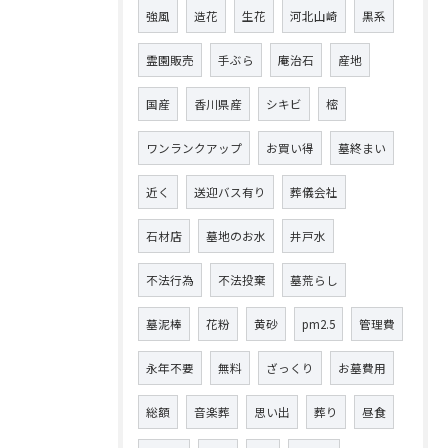
強風
造花
生花
河北山崎
黒系
霊園販売
手ぶら
庵治石
産地
国産
香川県産
シキビ
樒
ワンランクアップ
お買い得
墓終まい
近く
送迎バス有り
葬儀会社
石材店
墓地のお水
井戸水
不法行為
不法投棄
墓荒らし
墓泥棒
花粉
黄砂
pm2.5
管理費
永年不要
無料
ざっくり
お墓費用
総額
音楽葬
思い出
葬り
昼食