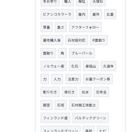
冬お参り
職人
販社
大理石
ビアンコカラーラ
屋内
屋外
比重
質量
重さ
アフターフォロー
墓地購入後
石材店対応
R面取り
面取り
角
ブルーパール
ノルウェー産
化石
身延山
久遠寺
力
人力
注意力
お墓クーポン券
割り引き
値引き
松本
忘年会
国宝
石垣
石材施工技能士
フィンランド産
バルチックグリーン
フィンランドグリーン
香炉
ヒビ