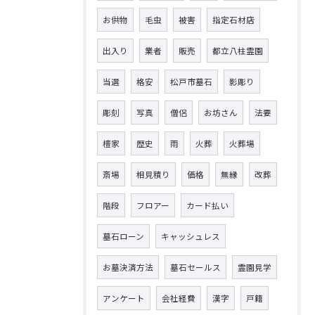
お供物
毛虫
被害
指定石材店
出入り
業者
販売
都立八柱霊園
当選
格安
松戸市墓石
影彫り
彫刻
写真
僧侶
お坊さん
法要
檀家
歴史
雨
火葬
火葬場
斎場
相見積り
価格
無縁
改葬
階段
フロアー
カード払い
墓石ローン
キャッシュレス
お墓決済方法
墓石セールス
霊園見学
アンケート
会社経費
漢字
戸籍