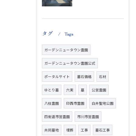
タグ
Tags
ガーデンニュータウン霊園
ガーデンニュータウン霊園公式
ポータルサイト
墓石価格
石材
ゆとり墓
六実
墓
公営霊園
八柱霊園
印西市霊園
白井聖地公園
四街道市営霊園
市川市営霊園
共同墓地
埋葬
工事
墓石工事