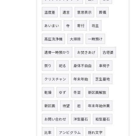
温度差
遺言
意思表示
葬儀
あいまい
寺
寄付
坊主
高圧洗浄機
大掃除
一時預け
遺骨一時預かり
お焚きあげ
古塔婆
祭り
祀る
身体不自由
車椅子
クリスチャン
年末年始
芝生墓地
乾燥
ゆず
冬至
新区画解放
新区画
待望
岩
年末年始休業
お問い合わせ
洋型墓石
和型墓石
比率
アンビグラム
隠れ文字