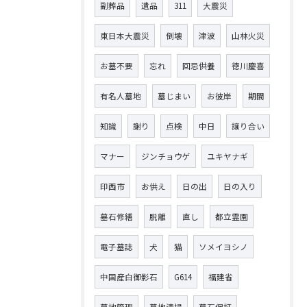
副葬品
遺品
311
大震災
東日本大震災
倒壊
津波
山林火災
お墓不要
忘れ
回忌供養
徳川慶喜
有名人墓地
墓じまい
お彼岸
期間
知識
謝り
点検
中日
譲り合い
マナー
ジンチョウゲ
ユキヤナギ
印西市
お供え
日の出
日の入り
墓石修繕
脱離
直し
都立霊園
電子墓誌
犬
猫
ソメイヨシノ
中国産白御影石
G614
福建省