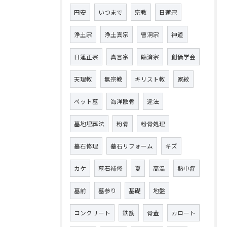
円安
いつまで
宗教
日蓮宗
浄土宗
浄土真宗
曹洞宗
神道
日蓮正宗
真言宗
臨済宗
創価学会
天理教
無宗教
キリスト教
家紋
ペット墓
海洋散骨
違法
墓地埋葬法
粉骨
粉骨処理
墓石修理
墓石リフォーム
キズ
カケ
墓石補修
夏
高温
熱中症
墓前
墓参り
基礎
地盤
コンクリート
鉄筋
骨壺
カロート