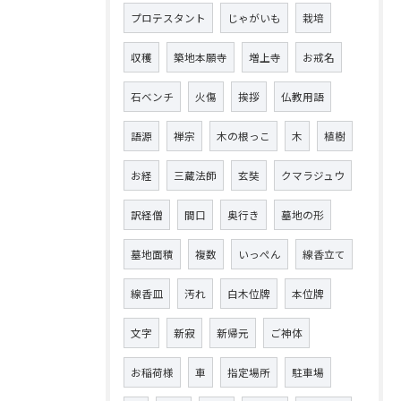
プロテスタント
じゃがいも
栽培
収穫
築地本願寺
増上寺
お戒名
石ベンチ
火傷
挨拶
仏教用語
語源
禅宗
木の根っこ
木
植樹
お経
三蔵法師
玄奘
クマラジュウ
訳経僧
間口
奥行き
墓地の形
墓地面積
複数
いっぺん
線香立て
線香皿
汚れ
白木位牌
本位牌
文字
新寂
新帰元
ご神体
お稲荷様
車
指定場所
駐車場