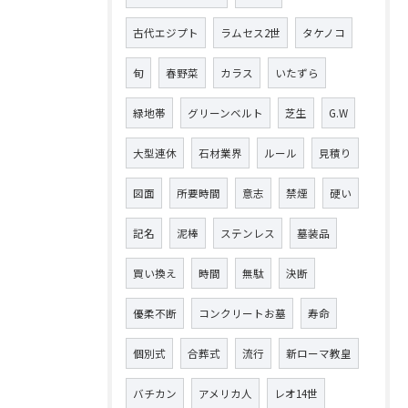
古代エジプト
ラムセス2世
タケノコ
旬
春野菜
カラス
いたずら
緑地帯
グリーンベルト
芝生
G.W
大型連休
石材業界
ルール
見積り
図面
所要時間
意志
禁煙
硬い
記名
泥棒
ステンレス
墓装品
買い換え
時間
無駄
決断
優柔不断
コンクリートお墓
寿命
個別式
合葬式
流行
新ローマ教皇
バチカン
アメリカ人
レオ14世