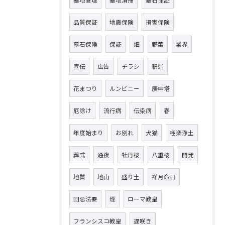
墓地管理
墓地清掃
墓石保証
品質保証
地震保険
損害保険
墓石保険
保証
畑
野菜
業界
宣伝
広告
チラシ
釈迦
花まつり
ルンビニー
庚申塔
厄除け
流行病
伝染病
春
年度始まり
お別れ
犬猫
極楽浄土
葬式
通夜
牡丹桜
八重桜
開発
地質
地山
盛り土
祥月命日
回忌法要
煙
ローマ教皇
フランシスコ教皇
遅咲き