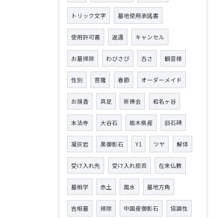
トリック文字
墓地使用承諾書
使用許可書
返還
キャンセル
お墓掃除
わびさび
古さ
観音様
性別
菩薩
春節
オーダーメイド
お焼香
具足
祈祷会
和名ヶ谷
本法寺
大谷石
栃木県産
旧石碑
凝灰岩
黒御影石
Y1
ツヤ
解体
受け入れ先
受け入れ拒否
在来仏教
墓相学
赤土
風水
墓地方角
吉相墓
掃除
中国産御影石
協調性