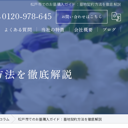
松戸市でのお墓購入ガイド：墓地契約方法を徹底解説
0120-978-645
お問い合わせはこちら
よくある質問
当社の特徴
会社概要
ブログ
墓石
コラム
石材
方法を徹底解説
墓所
施工
販売
コラム
松戸市でのお墓購入ガイド：墓地契約方法を徹底解説