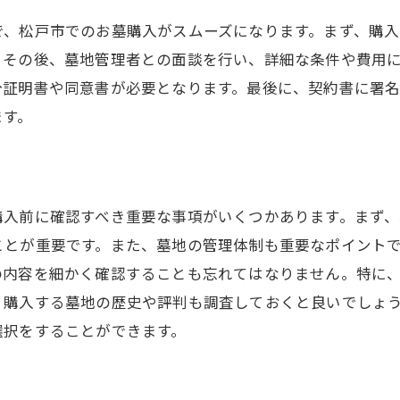
第三者機関の利用方法
で、松戸市でのお墓購入がスムーズになります。まず、購入
リスクを回避するための事前確認
。その後、墓地管理者との面談を行い、詳細な条件や費用
戸市でのお墓購入手続き書類の準備から契約完了までのス
分証明書や同意書が必要となります。最後に、契約書に署
必要な書類リストと取得方法
ます。
契約書の確認と署名のポイント
支払い方法とタイミング
契約完了までの流れの詳細
購入前に確認すべき重要な事項がいくつかあります。まず
役所での手続きと注意点
ことが重要です。また、墓地の管理体制も重要なポイント
契約後のフォローアップ方法
の内容を細かく確認することも忘れてはなりません。特に
戸市での墓地契約費用を確認するためのチェックポイント
、購入する墓地の歴史や評判も調査しておくと良いでしょ
選択をすることができます。
見積もりの内訳と確認方法
追加費用の有無とその対策
支払いプランの選び方