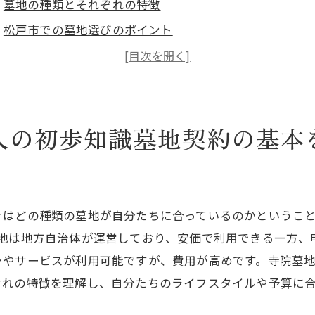
墓地の種類とそれぞれの特徴
松戸市での墓地選びのポイント
墓地購入に必要な書類とは
墓地契約の基本的な流れ
墓地購入前に確認すべき重要事項
入の初歩知識墓地契約の基本
松戸市の墓地市場の現状と傾向
戸市で安心してお墓を契約するためのポイント重要事項を
信頼できる業者の選び方
見積もりの取り方と比較方法
きはどの種類の墓地が自分たちに合っているのかというこ
契約前にチェックすべきポイント
墓地は地方自治体が運営しており、安価で利用できる一方、
契約書の内容を理解するコツ
ンやサービスが利用可能ですが、費用が高めです。寺院墓
ぞれの特徴を理解し、自分たちのライフスタイルや予算に
トラブルを避けるための事前準備
お墓購入後のアフターサポートについて