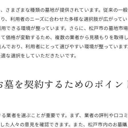
コスト削減のためのポイント
り、さまざまな種類の墓地が提供されています。従来の一
より、利用者のニーズに合わせた多様な選択肢が広がってい
契約費用に含まれるもの
利用できる環境が整っています。さらに、松戸市の墓地市
長期的な費用計画を立てる
じて価格が変動するため、複数の業者から見積もりを取得
戸市でのお墓購入後の維持管理方法定期的なメンテナンス
進んでおり、利用者にとって選びやすい環境が整っていま
定期的な点検とその方法
最適な選択をしていただきたいです。
清掃とメンテナンスの頻度
専門業者によるメンテナンスサービス
お墓を契約するためのポイン
トラブルを防ぐための対策
維持管理費用の見積もり
長期的な維持管理計画を立てる
戸市で信頼できる墓地業者の選び方お墓購入を成功させる
きる業者を選ぶことが重要です。まず、業者の評判や口コ
業者選びのポイントと注意点
用した人々の意見を確認できます。また、松戸市内のお墓