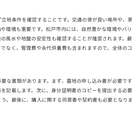
戸市でお墓を選ぶ際の注意点墓地契約の具体的な流れ
場所選びで気をつけること
ず立地条件を確認することです。交通の便が良い場所や、
備や環境も重要です。松戸市内には、自然豊かな環境やバ
墓地のサイズとレイアウトの確認
地の風水や地盤の安定性も確認することが推奨されます。
契約プロセスのステップバイステップ
けでなく、管理費や永代供養費も含まれますので、全体の
購入前の現地見学の重要性
契約にかかる時間と手順
契約後の手続きと確認事項
必要な書類があります。まず、墓地の申し込み書が必要で
戸市における墓地契約のトラブル回避方法リスクを最小限
所を記載します。次に、身分証明書のコピーを提出する必
よくあるトラブル事例とその対策
ょう。最後に、購入に関する同意書や契約書も必要となり
契約書に明記すべきポイント
。
信頼性のある情報源の活用
トラブル発生時の対応策