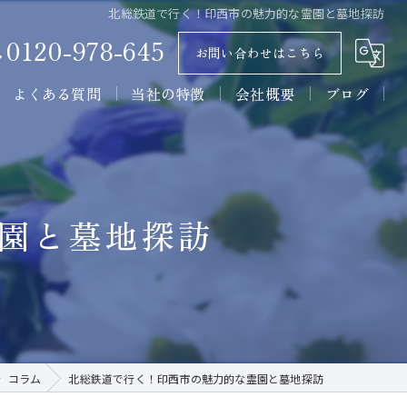
北総鉄道で行く！印西市の魅力的な霊園と墓地探訪
0120-978-645
お問い合わせはこちら
よくある質問
当社の特徴
会社概要
ブログ
墓石
コラム
石材
園と墓地探訪
墓所
施工
販売
コラム
北総鉄道で行く！印西市の魅力的な霊園と墓地探訪