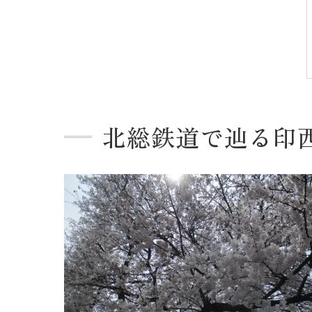
北総鉄道で辿る印