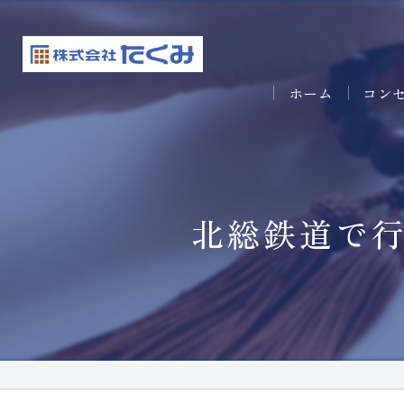
ホーム
コン
北総鉄道で